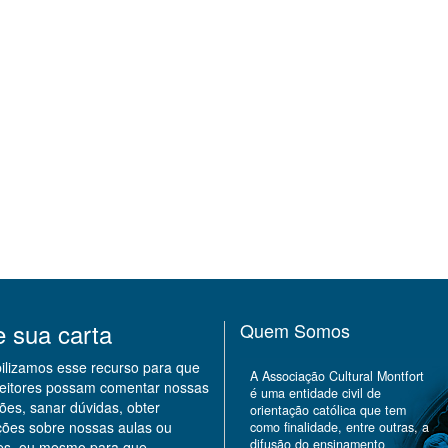
e sua carta
Quem Somos
bilizamos esse recurso para que
A Associação Cultural Montfort
leitores possam comentar nossas
é uma entidade civil de
ões, sanar dúvidas, obter
orientação católica que tem
ções sobre nossas aulas ou
como finalidade, entre outras, a
difusão do ensinamento
des, ou mesmo para que