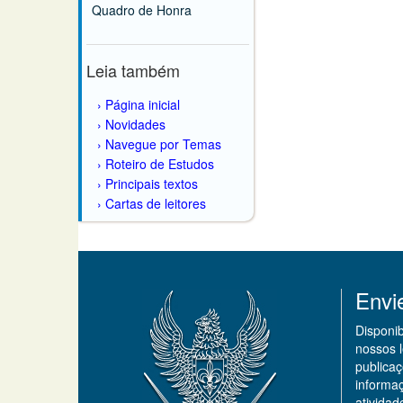
Quadro de Honra
Leia também
Página inicial
Novidades
Navegue por Temas
Roteiro de Estudos
Principais textos
Cartas de leitores
Envi
Disponi
nossos 
publicaç
informa
ativida