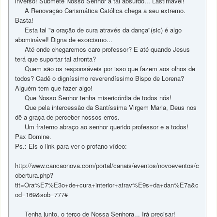
inverso! Submete Nosso Senhor a tal absurdo... Lastimável!
A Renovação Carismática Católica chega a seu extremo.
Basta!
Esta tal "a oração de cura através da dança"(sic) é algo
abominável! Digna de exorcismo...
Até onde chegaremos caro professor? E até quando Jesus
terá que suportar tal afronta?
Quem são os responsáveis por isso que fazem aos olhos de
todos? Cadê o digníssimo reverendíssimo Bispo de Lorena?
Alguém tem que fazer algo!
Que Nosso Senhor tenha misericórdia de todos nós!
Que pela intercessão da Santíssima Virgem Maria, Deus nos
dê a graça de perceber nossos erros.
Um fraterno abraço ao senhor querido professor e a todos!
Pax Domine.
Ps.: Eis o link para ver o profano vídeo:
http://www.cancaonova.com/portal/canais/eventos/novoeventos/c
obertura.php?
tit=Ora%E7%E3o+de+cura+interior+atrav%E9s+da+dan%E7a&c
od=169&sob=777#
Tenha junto, o terço de Nossa Senhora... Irá precisar!