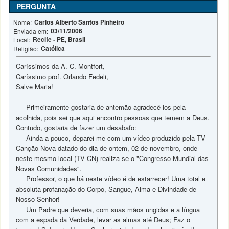
PERGUNTA
Carlos Alberto Santos Pinheiro
Nome:
03/11/2006
Enviada em:
Recife - PE, Brasil
Local:
Católica
Religião:
Caríssimos da A. C. Montfort,
Caríssimo prof. Orlando Fedeli,
Salve Maria!
Primeiramente gostaria de antemão agradecê-los pela
acolhida, pois sei que aqui encontro pessoas que temem a Deus.
Contudo, gostaria de fazer um desabafo:
Ainda a pouco, deparei-me com um vídeo produzido pela TV
Canção Nova datado do dia de ontem, 02 de novembro, onde
neste mesmo local (TV CN) realiza-se o "Congresso Mundial das
Novas Comunidades".
Professor, o que há neste vídeo é de estarrecer! Uma total e
absoluta profanação do Corpo, Sangue, Alma e Divindade de
Nosso Senhor!
Um Padre que deveria, com suas mãos ungidas e a língua
com a espada da Verdade, levar as almas até Deus; Faz o