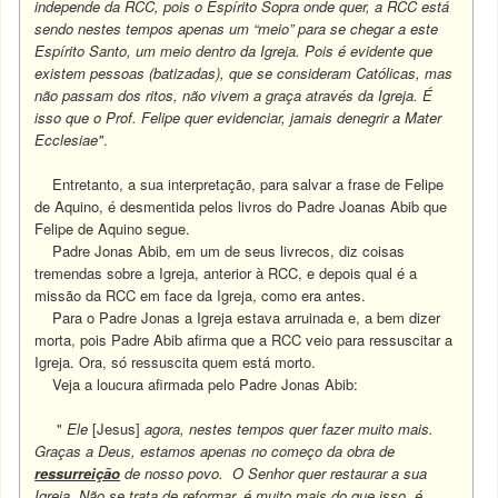
independe da RCC, pois o Espírito Sopra onde quer, a RCC está
sendo nestes tempos apenas um “meio” para se chegar a este
Espírito Santo, um meio dentro da Igreja. Pois é evidente que
existem pessoas (batizadas), que se consideram Católicas, mas
não passam dos ritos, não vivem a graça através da Igreja. É
isso que o Prof. Felipe quer evidenciar, jamais denegrir a Mater
Ecclesiae"
.
Entretanto, a sua interpretação, para salvar a frase de Felipe
de Aquino, é desmentida pelos livros do Padre Joanas Abib que
Felipe de Aquino segue.
Padre Jonas Abib, em um de seus livrecos, diz coisas
tremendas sobre a Igreja, anterior à RCC, e depois qual é a
missão da RCC em face da Igreja, como era antes.
Para o Padre Jonas a Igreja estava arruinada e, a bem dizer
morta, pois Padre Abib afirma que a RCC veio para ressuscitar a
Igreja. Ora, só ressuscita quem está morto.
Veja a loucura afirmada pelo Padre Jonas Abib:
"
Ele
[Jesus]
agora, nestes tempos quer fazer muito mais.
Graças a Deus, estamos apenas no começo da obra de
ressurreição
de nosso povo. O Senhor quer restaurar a sua
Igreja. Não se trata de reformar, é muito mais do que isso, é