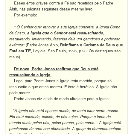
Esses erros graves contra a Fé são repetidos pelo Padre
Abib, nas páginas seguintes desse mesmo livro.
Por exemplo:
" O Senhor quer renovar a sua Igreja concreta, a Igreja Corpo
de Cristo,
a Igreja que o Senhor está ressuscitando
,
restaurando, levantando, fazendo dela um garndioso e poderoso
exército"
(Padre Jonas Abib,
Reinflama o Carisma de Deus que
Está em Ti",
Loylola, São Paulo, 1996, p.23. Os destaques são
meus).
De novo, Padre Jonas reafirma que Deus está
ressuscitando a Igreja.
Logo, para Padre Jonas a Igreja teria morrido, porque só
ressuscita o que antes morreu. E isso é herético. A Igreja não
pode morrer.
Padre Jonas diz ainda de modo ultrajante para a Igreja:
"A Igreja não está apenas suada, de tanto lutar neste mundo.
Ela está cansada, caindo, de pés sujos. Porque a lama do
mundo subiu pelos pés, pelas pernas, pelo corpo... A Igreja está
precisando de uma boa chuveirada. A graça do derramamentodo