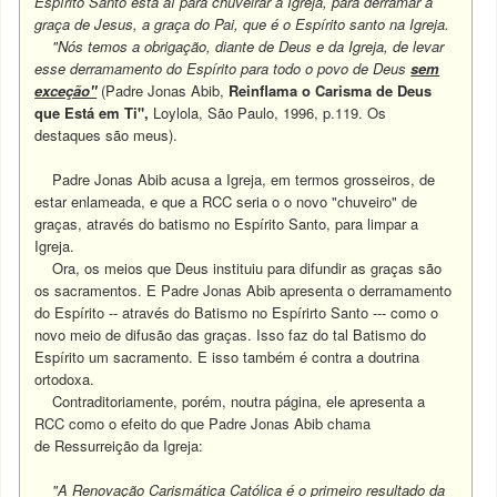
Espírito Santo está aí para chuveirar a Igreja, para derramar a
graça de Jesus, a graça do Pai, que é o Espírito santo na Igreja.
"Nós temos a obrigação, diante de Deus e da Igreja, de levar
esse derramamento do Espírito para todo o povo de Deus
sem
exceção"
(Padre Jonas Abib,
Reinflama o Carisma de Deus
que Está em Ti",
Loylola, São Paulo, 1996, p.119. Os
destaques são meus).
Padre Jonas Abib acusa a Igreja, em termos grosseiros, de
estar enlameada, e que a RCC seria o o novo "chuveiro" de
graças, através do batismo no Espírito Santo, para limpar a
Igreja.
Ora, os meios que Deus instituiu para difundir as graças são
os sacramentos. E Padre Jonas Abib apresenta o derramamento
do Espírito -- através do Batismo no Espírirto Santo --- como o
novo meio de difusão das graças. Isso faz do tal Batismo do
Espírito um sacramento. E isso também é contra a doutrina
ortodoxa.
Contraditoriamente, porém, noutra página, ele apresenta a
RCC como o efeito do que Padre Jonas Abib chama
de Ressurreição da Igreja:
"A Renovação Carismática Católica é o primeiro resultado da