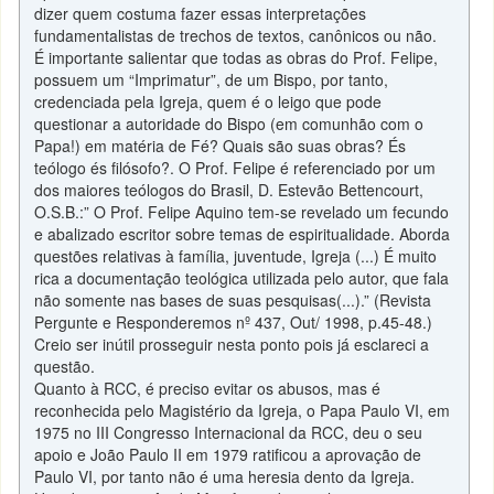
dizer quem costuma fazer essas interpretações
fundamentalistas de trechos de textos, canônicos ou não.
É importante salientar que todas as obras do Prof. Felipe,
possuem um “Imprimatur”, de um Bispo, por tanto,
credenciada pela Igreja, quem é o leigo que pode
questionar a autoridade do Bispo (em comunhão com o
Papa!) em matéria de Fé? Quais são suas obras? És
teólogo és filósofo?. O Prof. Felipe é referenciado por um
dos maiores teólogos do Brasil, D. Estevão Bettencourt,
O.S.B.:” O Prof. Felipe Aquino tem-se revelado um fecundo
e abalizado escritor sobre temas de espiritualidade. Aborda
questões relativas à família, juventude, Igreja (...) É muito
rica a documentação teológica utilizada pelo autor, que fala
não somente nas bases de suas pesquisas(...).” (Revista
Pergunte e Responderemos nº 437, Out/ 1998, p.45-48.)
Creio ser inútil prosseguir nesta ponto pois já esclareci a
questão.
Quanto à RCC, é preciso evitar os abusos, mas é
reconhecida pelo Magistério da Igreja, o Papa Paulo VI, em
1975 no III Congresso Internacional da RCC, deu o seu
apoio e João Paulo II em 1979 ratificou a aprovação de
Paulo VI, por tanto não é uma heresia dento da Igreja.