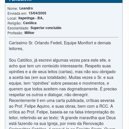
Leandro
Nome:
15/04/2005
Enviada em:
Itapetinga - BA,
Local:
Católica
Religião:
Superior concluído
Escolaridade:
Militar
Profissão:
Caríssimo Sr. Orlando Fedeli, Equipe Montfort e demais
leitores,
Sou Católico, já escrevi algumas vezes para este site, e
acho que tem um conteúdo interessante. Respeito suas
opiniões e a de seus leitos (cartas), mas não sou obrigado
a aceitá-las (em sua totalidade). Muitas vezes o Sr. e sua
equipe, tem “opiniões” sobre pessoas e movimentos, e
querem que todos aceitem-nas dogmaticamente. É preciso
respeitar os outros e dialogar, não denegrir.
Recentemente li em uma carta publicada, críticas severas
ao Prof. Felipe Aquino, e suas obras, bem com a RCC. A
crítica ao Prof. Felipe, baseia-se na falsa interpretação do
leitor, referindo-se ao texto: “A grande maravilha que Deus
está fazendo na sua Igreja, por meio da Renovação