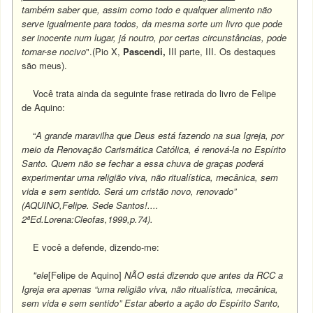
também saber que, assim como todo e qualquer alimento não
serve igualmente para todos, da mesma sorte um livro que pode
ser inocente num lugar, já noutro, por certas circunstâncias, pode
tornar-se nocivo
".(Pio X,
Pascendi,
III parte, III. Os destaques
são meus).
Você trata ainda da seguinte frase retirada do livro de Felipe
de Aquino:
“
A grande maravilha que Deus está fazendo na sua Igreja, por
meio da Renovação Carismática Católica, é renová-la no Espírito
Santo. Quem não se fechar a essa chuva de graças poderá
experimentar uma religião viva, não ritualística, mecânica, sem
vida e sem sentido. Será um cristão novo, renovado”
(AQUINO,Felipe. Sede Santos!....
2ªEd.Lorena:Cleofas,1999,p.74).
E você a defende, dizendo-me:
"ele
[Felipe de Aquino]
NÃO está dizendo que antes da RCC a
Igreja era apenas “uma religião viva, não ritualística, mecânica,
sem vida e sem sentido” Estar aberto a ação do Espírito Santo,