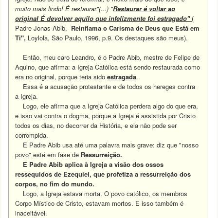
muito mais lindo! É restaurar"(...) "
Restaurar é voltar ao
original É devolver aquilo que infelizmente foi estragado"
(
Padre Jonas Abib,
Reinflama o Carisma de Deus que Está em
Ti",
Loylola, São Paulo, 1996, p.9. Os destaques são meus).
Então, meu caro Leandro, é o Padre Abib, mestre de Felipe de
Aquino, que afirma: a Igreja Católica está sendo restaurada como
era no original, porque teria sido
estragada
.
Essa é a acusação protestante e de todos os hereges contra
a Igreja.
Logo, ele afirma que a Igreja Católica perdera algo do que era,
e isso vai contra o dogma, porque a Igreja é assistida por Cristo
todos os dias, no decorrer da História, e ela não pode ser
corrompida.
E Padre Abib usa até uma palavra mais grave: diz que "nosso
povo" esté em fase de
Ressurreição.
E Padre Abib aplica à Igreja a visão dos ossos
ressequidos de Ezequiel, que profetiza a ressurreição dos
corpos, no fim do mundo.
Logo, a Igreja estava morta. O povo católico, os membros
Corpo Místico de Cristo, estavam mortos. E isso também é
inaceitável.