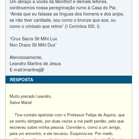
Um abraço a vocês da Montfort e demais leitores,
continuemos nossa peregrinação rumo à Casa do Pai.
“Ainda que eu falasse as línguas dos homens e dos anjos,
se não tiver caridade, sou como o bronze que soa, ou
como o címbalo que retine” (I Coríntios XIII, I).
“Crux Sacra Sit Mihi Lux
Non Draco Sit Mihi Dux”
Atenciosamente,
Leandro Martins de Jesus
E-mail:lmartinsj@
RESPOSTA
Muito prezado Leandro,
Salve Maria!
Tive contato epistolar com o Professor Felipe de Aquino, que
se sentiu obrigado, por duas vezes a me pedir perdão, pelo que
escreveu sobre minha pessoa. Convidei-o, como a um amigo,
para um encontro, e ele recusou. Esquivou-se. Por medo.