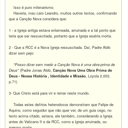
Isso é puro milenarismo.
Haveria, meu caro Leandro, muitos outros textos, confirmando
que a Canção Nova considera que:
1 - a Igreja antiga estava enlameada, arruinada e a tal ponto que
teria que ser ressuscitada, portanto que a Igreja esatria morta.
2 - Que a RCC é a Nova Igreja ressuscitada. Daí, Padre Abib
dizer sem pejo:
"Posso dizer sem medo a Canção Nova é uma obra-prima de
Deus"
(Padre Jonas Abib,
Canção Nova Uma Obra Prima de
Deus - Nossa História , Identidade e Missão
, Loyola 2.003,
p.71)
3- Que Cristo está para vir e reinar neste mundo.
Todas estes delírios heterodoxos demonstram que Felipe de
Aquino, como seguidor que não quer ver, de um guia cego, no
texto acima citado, estava, ele também, considerando a Igreja
antes do Vaticano II e da RCC, como a Igreja arruinada, ou
mesmo morta.