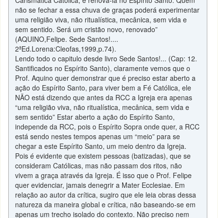
Carismática Católica, é renová-la no Espírito Santo. Quem
não se fechar a essa chuva de graças poderá experimentar
uma religião viva, não ritualística, mecânica, sem vida e
sem sentido. Será um cristão novo, renovado”
(AQUINO,Felipe. Sede Santos!....
2ªEd.Lorena:Cleofas,1999,p.74).
Lendo todo o capitulo desde livro Sede Santos!... (Cap: 12.
Santificados no Espírito Santo), claramente vemos que o
Prof. Aquino quer demonstrar que é preciso estar aberto a
ação do Espírito Santo, para viver bem a Fé Católica, ele
NÃO está dizendo que antes da RCC a Igreja era apenas
“uma religião viva, não ritualística, mecânica, sem vida e
sem sentido” Estar aberto a ação do Espírito Santo,
independe da RCC, pois o Espírito Sopra onde quer, a RCC
está sendo nestes tempos apenas um “meio” para se
chegar a este Espírito Santo, um meio dentro da Igreja.
Pois é evidente que existem pessoas (batizadas), que se
consideram Católicas, mas não passam dos ritos, não
vivem a graça através da Igreja. É isso que o Prof. Felipe
quer evidenciar, jamais denegrir a Mater Ecclesiae. Em
relação ao autor da crítica, sugiro que ele leia obras dessa
natureza da maneira global e crítica, não baseando-se em
apenas um trecho isolado do contexto. Não preciso nem