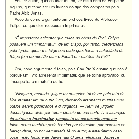
Vou ler então, quando tiver tempo, ler essa obra do Felipe de
Aquino, que temo ser um livreco do tipo dos compostos pelo
Padre Abib Jonas.
Você dá como argumento em prol dos livros do Professor
Felipe, de que eles receberam imprimatur:
"É importante salientar que todas as obras do Prof. Felipe,
possuem um “Imprimatur”, de um Bispo, por tanto, credenciada
pela Igreja, quem é o leigo que pode questionar a autoridade do
Bispo (em comunhão com o Papa!) em matéria de Fé?".
Ora, esse argumento é falso, pois São Pio X ensina que não é
porque um livro apresenta imprimatur, que se torna aprovado, ou
insuspeito, em matéria de fé.
"
Ninguém, contudo, julgue ter cumprido tal dever pelo fato de
Nos remeter um ou outro livro, deixando entretanto muitíssimos
outros serem publicados e divulgados. —
Nem se julguem
desobrigados disto por terem ciência de que certo livro alcançou
de outrem o
Imprimatur
, porquanto tal concessão pode ser
falsa, como também pode ter sido por descuido, por excesso de
benignidade, ou por demasiada fé no autor; e este último caso
pode muito facilmente dar-se nas Ordens religiosas.
Acresce