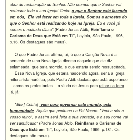
obra de restauração do Senhor. Não cremos que o Senhor vai
restaurar toda a sua Igreja! Creia:
o que o Senhor está fazendo
em nós, Ele vai fazer em toda a Igreja. Somos a amostra do
que o Senhor está realizando hoje na Igreja.
Eu e você já
somos o rsultado disso".
(Padre Jonas Abib,
Reinflama o
Carisma de Deus que Está em Ti",
Loylola, São Paulo, 1996,
p.16. Os destaques são meus).
O que Padre Jonas afirma, aí, é que a Canção Nova é a
semente de uma Nova igreja diversa daquela que ele diz
enlameada, que teria morrido, e que estaria sendo ressuscitada.
Essa Nova Igreja, que estaria nascendo agora, seria a Igreja
milenarista herética, pois Padre Abib declara que está esperando
-- como os protestantes -- a vinda de Jesus para
reinar na terra
já, já:
"
Ele
[ Cristo]
vem para governar este mundo, esta
humanidade
. Aquilo que pedimos no Pai-Nosso: "Venha nós o
vosso reino", e assim será feita a sua vontade, e o seu nome vai
ser santificado"
(Padre Jonas Abib,
Reinflama o Carisma de
Deus que Está em Ti",
Loylola, São Paulo, 1996, p.181. Os
destaques são meus).