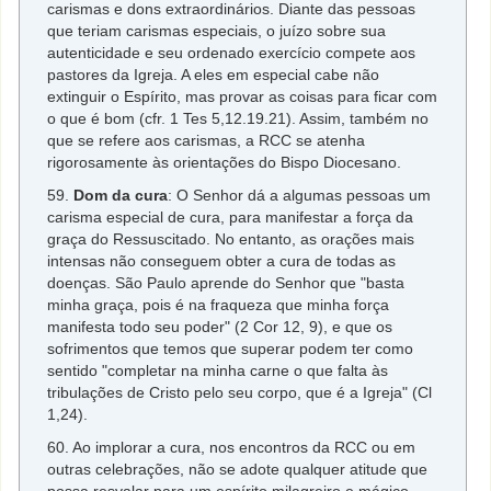
carismas e dons extraordinários. Diante das pessoas
que teriam carismas especiais, o juízo sobre sua
autenticidade e seu ordenado exercício compete aos
pastores da Igreja. A eles em especial cabe não
extinguir o Espírito, mas provar as coisas para ficar com
o que é bom (cfr. 1 Tes 5,12.19.21). Assim, também no
que se refere aos carismas, a RCC se atenha
rigorosamente às orientações do Bispo Diocesano.
59.
Dom da cura
: O Senhor dá a algumas pessoas um
carisma especial de cura, para manifestar a força da
graça do Ressuscitado. No entanto, as orações mais
intensas não conseguem obter a cura de todas as
doenças. São Paulo aprende do Senhor que "basta
minha graça, pois é na fraqueza que minha força
manifesta todo seu poder" (2 Cor 12, 9), e que os
sofrimentos que temos que superar podem ter como
sentido "completar na minha carne o que falta às
tribulações de Cristo pelo seu corpo, que é a Igreja" (Cl
1,24).
60. Ao implorar a cura, nos encontros da RCC ou em
outras celebrações, não se adote qualquer atitude que