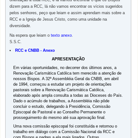
dizem para a RCC, lá não vamos encontrar os vícios sugeridos
pelos senhores, peço que leiam e assim aprendam mais sobre a
RCC e a Igreja de Jesus Cristo, como uma unidade na
diversidade.
Na espera que leiam o
texto anexo
.
S.S.C.
RCC e CNBB - Anexo
APRESENTAÇÃO
Em várias oportunidades, no decorrer dos últimos anos, a
Renovação Carismática Católica tem merecido a atenção de
nossos Bispos. A 32ª Assembléia Geral da CNBB, em abril
de 1994, começou a estudar um projeto de orientações
pastorais sobre a Renovação Carismática Católica,
elaborado após ampla consulta a todas as Dioceses do País.
Dado o acúmulo de trabalhos, a Assembléia não pôde
concluir o estudo, delegando à Presidência, Comissão
Episcopal de Pastoral e ao Conselho Permanente o
prosseguimento do mesmo até sua aprovação final.
Uma nova comissão episcopal foi constituída e retomou o
trabalho em diálogo com a Comissão Nacional da RCC e
com Bispos e padres a ela mais ligados. Outras