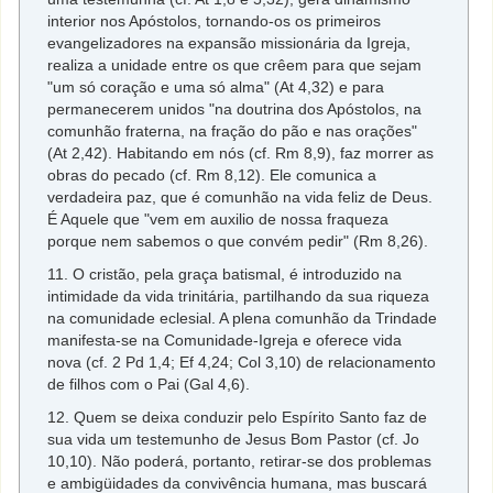
interior nos Apóstolos, tornando-os os primeiros
evangelizadores na expansão missionária da Igreja,
realiza a unidade entre os que crêem para que sejam
"um só coração e uma só alma" (At 4,32) e para
permanecerem unidos "na doutrina dos Apóstolos, na
comunhão fraterna, na fração do pão e nas orações"
(At 2,42). Habitando em nós (cf. Rm 8,9), faz morrer as
obras do pecado (cf. Rm 8,12). Ele comunica a
verdadeira paz, que é comunhão na vida feliz de Deus.
É Aquele que "vem em auxilio de nossa fraqueza
porque nem sabemos o que convém pedir" (Rm 8,26).
11. O cristão, pela graça batismal, é introduzido na
intimidade da vida trinitária, partilhando da sua riqueza
na comunidade eclesial. A plena comunhão da Trindade
manifesta-se na Comunidade-Igreja e oferece vida
nova (cf. 2 Pd 1,4; Ef 4,24; Col 3,10) de relacionamento
de filhos com o Pai (Gal 4,6).
12. Quem se deixa conduzir pelo Espírito Santo faz de
sua vida um testemunho de Jesus Bom Pastor (cf. Jo
10,10). Não poderá, portanto, retirar-se dos problemas
e ambigüidades da convivência humana, mas buscará