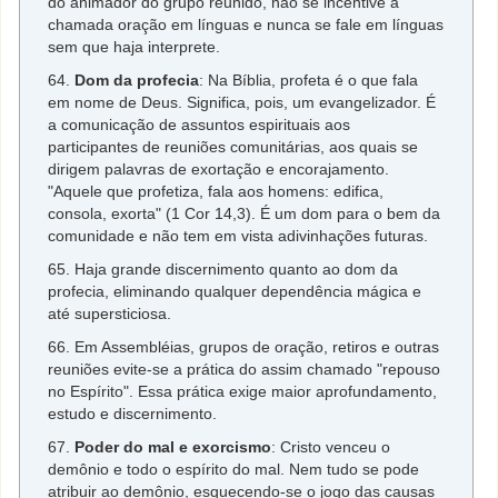
do animador do grupo reunido, não se incentive a
chamada oração em línguas e nunca se fale em línguas
sem que haja interprete.
64.
Dom da profecia
: Na Bíblia, profeta é o que fala
em nome de Deus. Significa, pois, um evangelizador. É
a comunicação de assuntos espirituais aos
participantes de reuniões comunitárias, aos quais se
dirigem palavras de exortação e encorajamento.
"Aquele que profetiza, fala aos homens: edifica,
consola, exorta" (1 Cor 14,3). É um dom para o bem da
comunidade e não tem em vista adivinhações futuras.
65. Haja grande discernimento quanto ao dom da
profecia, eliminando qualquer dependência mágica e
até supersticiosa.
66. Em Assembléias, grupos de oração, retiros e outras
reuniões evite-se a prática do assim chamado "repouso
no Espírito". Essa prática exige maior aprofundamento,
estudo e discernimento.
67.
Poder do mal e exorcismo
: Cristo venceu o
demônio e todo o espírito do mal. Nem tudo se pode
atribuir ao demônio, esquecendo-se o jogo das causas