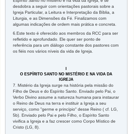
Espírito Santo no mistério e na vida da Igreja, e se
desdobra a seguir com orientações pastorais sobre a
Igreja Particular, a Leitura e Interpretação da Bíblia, a
Liturgia, e as Dimensões da Fé. Finalizamos com
algumas indicações de ordem mais prática e concreta.
6.Este texto é oferecido aos membros da RCC para ser
refletido e aprofundado. Ele quer ser ponto de
referência para um diálogo constante dos pastores com
os fiéis nos vários níveis da vida de Igreja.
I
O ESPÍRITO SANTO NO MISTÉRIO E NA VIDA DA
IGREJA
7. Mistério da Igreja surge na história pela missão do
Filho de Deus e do Espírito Santo. Enviado pelo Pai, o
Verbo Divino assume a natureza humana para instaurar
o Reino de Deus na terra e instituir a Igreja a seu
serviço, como "germe e princípio" desse Reino ( cf. LG,
5b). Enviado pelo Pai e pelo Filho, o Espírito Santo
vivifica a Igreja e a faz crescer como Corpo Místico de
Cristo (LG, 8).