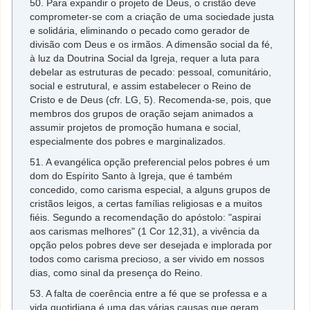
50. Para expandir o projeto de Deus, o cristão deve
comprometer-se com a criação de uma sociedade justa
e solidária, eliminando o pecado como gerador de
divisão com Deus e os irmãos. A dimensão social da fé,
à luz da Doutrina Social da Igreja, requer a luta para
debelar as estruturas de pecado: pessoal, comunitário,
social e estrutural, e assim estabelecer o Reino de
Cristo e de Deus (cfr. LG, 5). Recomenda-se, pois, que
membros dos grupos de oração sejam animados a
assumir projetos de promoção humana e social,
especialmente dos pobres e marginalizados.
51. A evangélica opção preferencial pelos pobres é um
dom do Espírito Santo à Igreja, que é também
concedido, como carisma especial, a alguns grupos de
cristãos leigos, a certas famílias religiosas e a muitos
fiéis. Segundo a recomendação do apóstolo: "aspirai
aos carismas melhores" (1 Cor 12,31), a vivência da
opção pelos pobres deve ser desejada e implorada por
todos como carisma precioso, a ser vivido em nossos
dias, como sinal da presença do Reino.
53. A falta de coerência entre a fé que se professa e a
vida quotidiana é uma das várias causas que geram