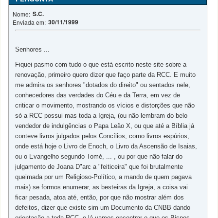
S.C.
Nome:
30/11/1999
Enviada em:
Senhores ...
Fiquei pasmo com tudo o que está escrito neste site sobre a
renovação, primeiro quero dizer que faço parte da RCC. E muito
me admira os senhores "dotados do direito" ou sentados nele,
conhecedores das verdades do Céu e da Terra, em vez de
criticar o movimento, mostrando os vícios e distorções que não
só a RCC possui mas toda a Igreja, (ou não lembram do belo
vendedor de indulgências o Papa Leão X, ou que até a Bíblia já
conteve livros julgados pelos Concílios, como livros espúrios,
onde está hoje o Livro de Enoch, o Livro da Ascensão de Isaias,
ou o Evangelho segundo Tomé, ... , ou por que não falar do
julgamento de Joana D"arc a "feiticeira" que foi brutalmente
queimada por um Religioso-Político, a mando de quem pagava
mais) se formos enumerar, as besteiras da Igreja, a coisa vai
ficar pesada, atoa até, então, por que não mostrar além dos
defeitos, dizer que existe sim um Documento da CNBB dando
orientação a toda RCC, e lá vamos encontrar o que os Bispos