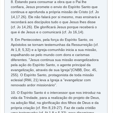
8. Estando para consumar a obra que o Pai lhe
confiara, Jesus promete o envio do Espírito Santo que
continua e aprofunda a própria missão de Cristo (cf. Jo
14,17.26). Ele não falará por si mesmo, mas ensinará e
recordará aos discípulos tudo o que Jesus lhes disse
(cf. Jo 14,26). Ele glorificará Jesus porque receberá o
que é de Jesus e o comunicará (cf. Jo 16,14).
9. Em Pentecostes, pela força do Espírito Santo, os
Apóstolos se tornam testemunhas da Ressurreição (cf.
At 1,8; 5,32) e a Igreja-comunhão inicia a sua missão,
espalhando-se pelo mundo com dons e carismas
diferentes. "Jesus continua sua missão evangelizadora
pela ação do Espírito Santo, o agente principal da
evangelização, através de sua Igreja"(CNBB, Doc. 45,
255). O Espírito Santo, protagonista de toda missão
eclesial (RMi, 21) leva a Igreja a "evangelizar com
renovado ardor missionário".
10. O Espírito Santo é o intercessor que nos introduz na
vida da Trindade, para a realização do projeto de Deus,
na adoção filial, na glorificação dos filhos de Deus e da
própria criação (cf. Rm 8,19-27). Faz de cada cristão
uma testemunha (cf. At 1,8 e 5,32), gera dinamismo