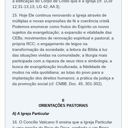
a edificação do Corpo de Cristo que é a Igreja (cf. 1Cor
12,31-13,13; LG 42; AA 3).
15. Hoje Ele continua renovando a Igreja através de
múltiplas e novas expressões de fé e coerência cristã.
Podemos enumerar como frutos do Espírito os novos
sujeitos da evangelização; a expansão e vitalidade das
CEBs; movimentos de renovação espiritual e pastoral; a
própria RCC; o engajamento de leigos na
transformação da sociedade; a leitura da Bíblia à luz
das situações vividas na comunidade; a liturgia mais
participada com a riqueza de seus ritos e simbologia; a
busca de evangelização inculturada; a fidelidade de
muitos na vida quotidiana; as lutas do povo para a
implantação dos direitos humanos; a prática da justiça e
da promoção social (cf. CNBB, Doc. 45, 301-302).
II
ORIENTAÇÕES PASTORAIS
A) A Igreja Particular
16. O Concílio Vaticano II ensina que a Igreja Particular
é uma porção do Povo de Deus, confiada a um Bispo