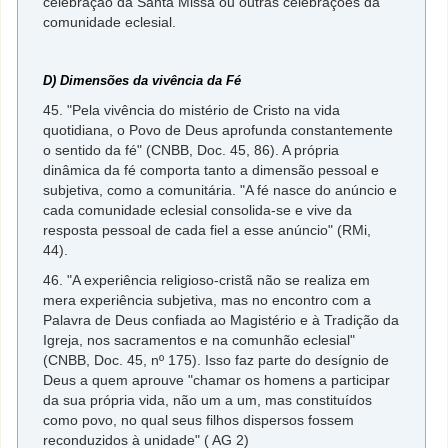
celebração da Santa Missa ou outras celebrações da
comunidade eclesial.
D) Dimensões da vivência da Fé
45. "Pela vivência do mistério de Cristo na vida
quotidiana, o Povo de Deus aprofunda constantemente
o sentido da fé" (CNBB, Doc. 45, 86). A própria
dinâmica da fé comporta tanto a dimensão pessoal e
subjetiva, como a comunitária. "A fé nasce do anúncio e
cada comunidade eclesial consolida-se e vive da
resposta pessoal de cada fiel a esse anúncio" (RMi,
44).
46. "A experiência religioso-cristã não se realiza em
mera experiência subjetiva, mas no encontro com a
Palavra de Deus confiada ao Magistério e à Tradição da
Igreja, nos sacramentos e na comunhão eclesial"
(CNBB, Doc. 45, nº 175). Isso faz parte do desígnio de
Deus a quem aprouve "chamar os homens a participar
da sua própria vida, não um a um, mas constituídos
como povo, no qual seus filhos dispersos fossem
reconduzidos à unidade" ( AG 2)