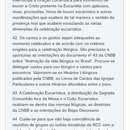
interrompa a Oração Eucarística para momentos de
louvor a Cristo presente na Eucaristia com aplausos,
vivas, procissões, hinos de louvor eucarístico e outras
manifestações que exaltem de tal maneira o sentido da
presença real que acabem esvaziando as várias
dimensões da celebração eucarística.
42. Os cantos e os gestos sejam adequados ao
momento celebrativo e de acordo com os critérios
exigidos para a celebração litúrgica. São preciosas e
oportunas as orientações do documento nº 43 da CNBB
sobre "Animação da vida litúrgica no Brasil". Procure-se
distinguir cantos para uso litúrgico e cantos para
encontros. Valorizem-se os Hinários Litúrgicos
publicados pela CNBB, os Livros de Cantos das Igrejas
Particulares e outros Hinários difundidos entre o povo.
43. A Celebração Eucarística, a distribuição da Sagrada
Comunhão fora da Missa e o Culto Eucarístico
realizem-se dentro das normas litúgicas, as diretrizes
da CNBB e as orientações do Bispo Diocesano.
44. Cuide-se para que não haja coincidência de
reuniões de grupos ou outras iniciativas da RCC com a