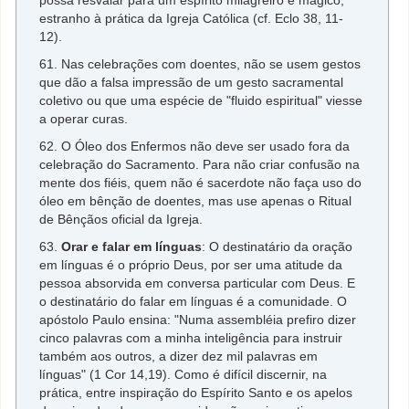
possa resvalar para um espírito milagreiro e mágico,
estranho à prática da Igreja Católica (cf. Eclo 38, 11-
12).
61. Nas celebrações com doentes, não se usem gestos
que dão a falsa impressão de um gesto sacramental
coletivo ou que uma espécie de "fluido espiritual" viesse
a operar curas.
62. O Óleo dos Enfermos não deve ser usado fora da
celebração do Sacramento. Para não criar confusão na
mente dos fiéis, quem não é sacerdote não faça uso do
óleo em bênção de doentes, mas use apenas o Ritual
de Bênçãos oficial da Igreja.
63.
Orar e falar em línguas
: O destinatário da oração
em línguas é o próprio Deus, por ser uma atitude da
pessoa absorvida em conversa particular com Deus. E
o destinatário do falar em línguas é a comunidade. O
apóstolo Paulo ensina: "Numa assembléia prefiro dizer
cinco palavras com a minha inteligência para instruir
também aos outros, a dizer dez mil palavras em
línguas" (1 Cor 14,19). Como é difícil discernir, na
prática, entre inspiração do Espírito Santo e os apelos