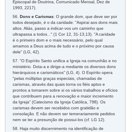
Episcopal de Doutrina, Comunicado Mensal, Dez de
1993, 2217).
56.
Dons e Carismas
: O grande dom, que deve ser por
todos desejado, é o da caridade: "Aspirai aos dons mais
altos. Aliás, passo a indicar-vos um caminho que
ultrapassa a todos..." (1 Cor 12, 31-13,13). "A caridade
é o primeiro dom e o mais necessário, pelo qual
amamos a Deus acima de tudo e o próximo por causa
dele" (LG, 42).
57. "O Espírito Santo unifica a Igreja na comunhão e no
ministério. Dota-a e dirige-a mediante os diversos dons
hierárquicos e carismáticos" (LG, 4). O Espírito opera
"pelas múltiplas graças especiais, chamadas de
carismas, através das quais torna os fiéis aptos e
prontos a tomarem sobre si os vários trabalhos e ofícios
que contribuem para a renovação e maior incremento
da Igreja" (Catecismo da Igreja Católica, 798). Os
carismas devem ser recebidos com gratidão e
consolação. E não devem ser temerariamente pedidos
nem se ter a presunção de possui-los (cf. LG 12).
58. Haja muito discernimento na identificação de