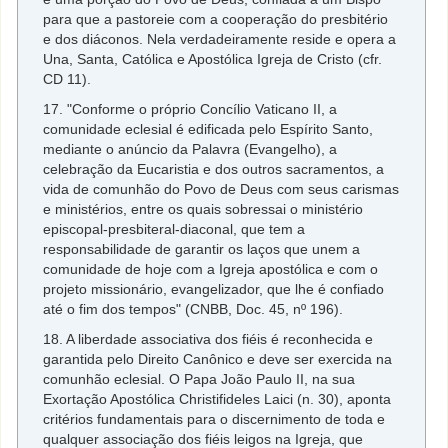
para que a pastoreie com a cooperação do presbitério
e dos diáconos. Nela verdadeiramente reside e opera a
Una, Santa, Católica e Apostólica Igreja de Cristo (cfr.
CD 11).
17. "Conforme o próprio Concílio Vaticano II, a
comunidade eclesial é edificada pelo Espírito Santo,
mediante o anúncio da Palavra (Evangelho), a
celebração da Eucaristia e dos outros sacramentos, a
vida de comunhão do Povo de Deus com seus carismas
e ministérios, entre os quais sobressai o ministério
episcopal-presbiteral-diaconal, que tem a
responsabilidade de garantir os laços que unem a
comunidade de hoje com a Igreja apostólica e com o
projeto missionário, evangelizador, que lhe é confiado
até o fim dos tempos" (CNBB, Doc. 45, nº 196).
18. A liberdade associativa dos fiéis é reconhecida e
garantida pelo Direito Canônico e deve ser exercida na
comunhão eclesial. O Papa João Paulo II, na sua
Exortação Apostólica Christifideles Laici (n. 30), aponta
critérios fundamentais para o discernimento de toda e
qualquer associação dos fiéis leigos na Igreja, que