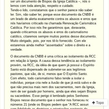
ser um documento de Bispos da Igreja Católica --, nós o
lemos com toda atenção, respeito e cuidado.
Tendo-o lido, constatamos que o senhor parece não saber
ler. Sim, não saber ler, porque esse documento da CNBB é
um brado de alerta exatamente contra os abusos e erros que
nós havíamos criticado na chamada Renovação Carismática
Católica. Por isso nós lhe garantimos que, doravante,
quando criticarmos os abusos e erros do carismatismo
católico, citaremos sempre muitos pontos desse documento.
Muito obrigado, pois, por nos tê-lo fornecido. Com ele
estaremos ainda melhor "assentados" sobre o direito e a
verdade.
O documento da CNBB é uma crítica ao isolamento da RCC
em relação à Igreja. A causa dessa tendência ao isolamento
provém, na RCC, da idéia de que quem já possui o Espírito
Santo está dispensado de submeter-se aos legítimos
pastores, que são, de si, menos que O Espírito Santo.
Com efeito, todo carismatismo falso tende a isolar o
indivíduo, porque cria nele a ilusão de que já está salvo e de
que não precisa mais nem dos sacramentos, nem da Igreja,
nem de ser guiado por homens, ainda que eles sejam Bispos
ou sacerdotes. Esse perigo é lembrado pelos Senhores
Bispos nesse documento que o senhor nos forneceu nos
Topo
números 21 (onde os Bispos pedem que "A RCC assuma
com fidelidade as diretrizes e orientações pastorais da