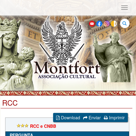
Toggl
naviga
Buscar
RCC
Download
Enviar
Imprimir
RCC e CNBB
PERGUNTA