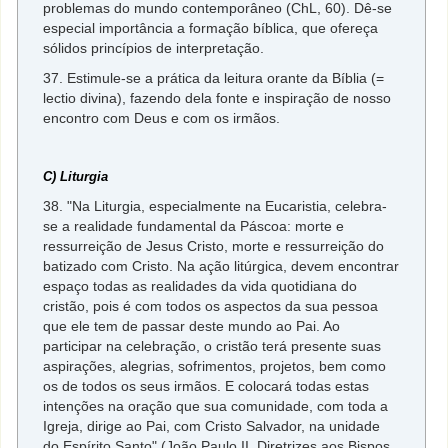
problemas do mundo contemporâneo (ChL, 60). Dê-se
especial importância a formação bíblica, que ofereça
sólidos princípios de interpretação.
37. Estimule-se a prática da leitura orante da Bíblia (=
lectio divina), fazendo dela fonte e inspiração de nosso
encontro com Deus e com os irmãos.
C) Liturgia
38. "Na Liturgia, especialmente na Eucaristia, celebra-
se a realidade fundamental da Páscoa: morte e
ressurreição de Jesus Cristo, morte e ressurreição do
batizado com Cristo. Na ação litúrgica, devem encontrar
espaço todas as realidades da vida quotidiana do
cristão, pois é com todos os aspectos da sua pessoa
que ele tem de passar deste mundo ao Pai. Ao
participar na celebração, o cristão terá presente suas
aspirações, alegrias, sofrimentos, projetos, bem como
os de todos os seus irmãos. E colocará todas estas
intenções na oração que sua comunidade, com toda a
Igreja, dirige ao Pai, com Cristo Salvador, na unidade
do Espírito Santo" (João Paulo II, Diretrizes aos Bispos