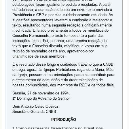
colaborações foram igualmente pedida e recebidas. A partir
de tudo isso, a comissão elaborou um novo texto enviado à
Presidência e CEP e por elas cuidadosamente estudado. As
sugestões apresentadas levaram a comissão a reelaborar o
texto, resultando numa segunda redação significativamente
modificada. Enviado previamente a todos os membros do
Conselho Permanente, o texto foi reescrito a partir das
indicações feitas. Foi, portanto, uma terceira redação do
texto que o Conselho discutiu, modificou e votou em sua
reunião de novembro deste ano, aprovando-o por
unanimidade de seus membros.
É o resultado desse longo e cuidadoso trabalho que a CNBB
entrega, agora, às Igrejas Particulares rogando a Maria, Mãe
da Igreja, possam estas orientações pastorais contribuir para
o crescimento da comunhão e do ardor missionário de
nossas comunidades, dos membros da RCC e de todos fiéis.
Brasília, 27 de novembro de 1994,
1º Domingo do Advento do Senhor
Dom Antonio Celso Queiroz
Secretário-Geral da CNBB
INTRODUÇÃO
1.Como pastores da Igreja Católica no Brasil, nós