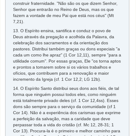
construir fraternidade. "Não são os que dizem Senhor,
Senhor que entrarão no Reino de Deus, mas os que
fazem a vontade de meu Pai que está nos céus" (Mt
7,21).
13. O Espírito ensina, santifica e conduz o povo de
Deus através da pregação e acolhida da Palavra, da
celebração dos sacramentos e da orientação dos
pastores. Distribui também graças ou dons especiais "a
cada um como lhe apraz" (1 Cor 12,11), sempre "para a
utilidade comum". Por essas graças, Ele "os torna aptos
e prontos a tomarem sobre si os vários trabalhos e
ofícios, que contribuem para a renovação e maior
incremento da Igreja (cf. 1 Cor 12,2; LG 12b).
14. O Espírito Santo distribui seus dons aos fiéis, de tal
forma que ninguém possui todos eles, como ninguém
está totalmente privado deles (cf. 1 Cor 12,4ss). Esses
dons são sempre para o serviço da comunidade (cf 1
Cor 14). Não é a experiência dos carismas que exprime
a perfeição da salvação, mas a caridade que deve
perpassar toda a vida do cristão (cf. Mc 12, 28-31; 1
Cor 13). Procura-la é o primeiro e melhor caminho para