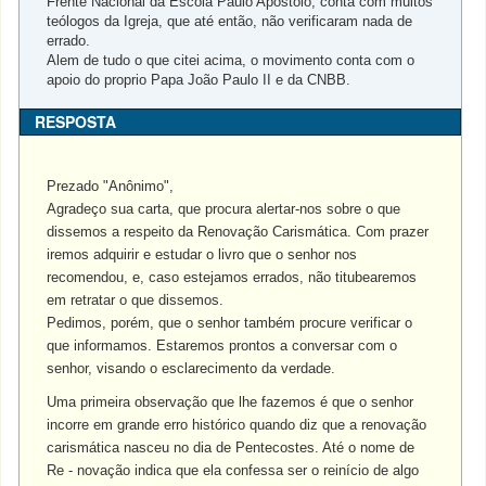
Frente Nacional da Escola Paulo Apostolo, conta com muitos
teólogos da Igreja, que até então, não verificaram nada de
errado.
Alem de tudo o que citei acima, o movimento conta com o
apoio do proprio Papa João Paulo II e da CNBB.
RESPOSTA
Prezado "Anônimo",
Agradeço sua carta, que procura alertar-nos sobre o que
dissemos a respeito da Renovação Carismática. Com prazer
iremos adquirir e estudar o livro que o senhor nos
recomendou, e, caso estejamos errados, não titubearemos
em retratar o que dissemos.
Pedimos, porém, que o senhor também procure verificar o
que informamos. Estaremos prontos a conversar com o
senhor, visando o esclarecimento da verdade.
Uma primeira observação que lhe fazemos é que o senhor
incorre em grande erro histórico quando diz que a renovação
carismática nasceu no dia de Pentecostes. Até o nome de
Re - novação indica que ela confessa ser o reinício de algo