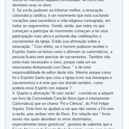
deveriam usas os dons.
3. Se vocês puderem se informar melhor, a renovação
carismática católica, é um movimento que esta sucitando
vocações para sacerdócio e vida religiosa consagrada, em
todos os seguimentos. Sendo, ainda, que todos os que
começam a participar do movimento começam a ter uma
participação mais ativa e profunda das celebrações e
sacramentos da Igreja. Então sua afirmação sobre a
renovação: " Com efeito, se o homem pudesse receber o
Espírito Santo na forma como o afirmam os carismáticos, a
pessoa ficaria sem precisar de sacramentos. Também não
seria mais necessário o clero, porque cada um se
relacionaria diretamente com Deus. " é de total
responsabilidade do editor deste site. Mesmo porque como
foi o Espírito Santo que criou a Igreja (com sua hierarquia e
sacramentos) e é este que nos efunde também, como
poderia esse Espirito nos separar ?
4. Quanto a afirmação "fé sem razão" , convido-os a adquirir
um livro da Comunidade Canção Nova (que é interiamente
Carismática) que se chama "Fé e Ciência", do Prof Felipe
Aquino. Este livro os ajudará a ver que não vemos a Fé sem
a razão, pois ambas vem de Deus. Em relação aos " livros
esses nos quais abundam os erros doutrinários,
especialmente teses gnósticas", gostaria de salientar que a