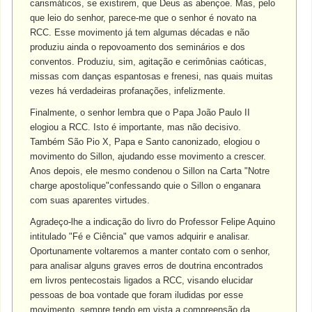
carismáticos, se existirem, que Deus as abençoe. Mas, pelo
que leio do senhor, parece-me que o senhor é novato na
RCC. Esse movimento já tem algumas décadas e não
produziu ainda o repovoamento dos seminários e dos
conventos. Produziu, sim, agitação e cerimônias caóticas,
missas com danças espantosas e frenesi, nas quais muitas
vezes há verdadeiras profanações, infelizmente.
Finalmente, o senhor lembra que o Papa João Paulo II
elogiou a RCC. Isto é importante, mas não decisivo.
Também São Pio X, Papa e Santo canonizado, elogiou o
movimento do Sillon, ajudando esse movimento a crescer.
Anos depois, ele mesmo condenou o Sillon na Carta "Notre
charge apostolique"confessando quie o Sillon o enganara
com suas aparentes virtudes.
Agradeço-lhe a indicação do livro do Professor Felipe Aquino
intitulado "Fé e Ciência" que vamos adquirir e analisar.
Oportunamente voltaremos a manter contato com o senhor,
para analisar alguns graves erros de doutrina encontrados
em livros pentecostais ligados a RCC, visando elucidar
pessoas de boa vontade que foram iludidas por esse
movimento, sempre tendo em vista a compreensão da