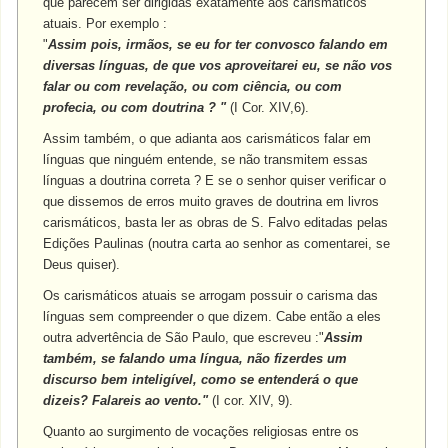
que parecem ser dirigidas exatamente aos carismáticos
atuais. Por exemplo :
"
Assim pois, irmãos, se eu for ter convosco falando em
diversas línguas, de que vos aproveitarei eu, se não vos
falar ou com revelação, ou com ciência, ou com
profecia, ou com doutrina ? "
(I Cor. XIV,6).
Assim também, o que adianta aos carismáticos falar em
línguas que ninguém entende, se não transmitem essas
línguas a doutrina correta ? E se o senhor quiser verificar o
que dissemos de erros muito graves de doutrina em livros
carismáticos, basta ler as obras de S. Falvo editadas pelas
Edições Paulinas (noutra carta ao senhor as comentarei, se
Deus quiser).
Os carismáticos atuais se arrogam possuir o carisma das
línguas sem compreender o que dizem. Cabe então a eles
outra advertência de São Paulo, que escreveu :"
Assim
também, se falando uma língua, não fizerdes um
discurso bem inteligível, como se entenderá o que
dizeis? Falareis ao vento."
(I cor. XIV, 9).
Quanto ao surgimento de vocações religiosas entre os