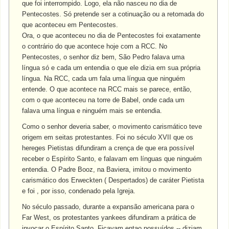
que foi interrompido. Logo, ela não nasceu no dia de
Pentecostes. Só pretende ser a cotinuação ou a retomada do
que aconteceu em Pentecostes.
Ora, o que aconteceu no dia de Pentecostes foi exatamente
o contrário do que acontece hoje com a RCC. No
Pentecostes, o senhor diz bem, São Pedro falava uma
língua só e cada um entendia o que ele dizia em sua própria
língua. Na RCC, cada um fala uma língua que ninguém
entende. O que acontece na RCC mais se parece, então,
com o que aconteceu na torre de Babel, onde cada um
falava uma língua e ninguém mais se entendia.
Como o senhor deveria saber, o movimento carismático teve
origem em seitas protestantes. Foi no século XVII que os
hereges Pietistas difundiram a crença de que era possível
receber o Espírito Santo, e falavam em línguas que ninguém
entendia. O Padre Booz, na Baviera, imitou o movimento
carismático dos Erweckten ( Despertados) de caráter Pietista
e foi , por isso, condenado pela Igreja.
No século passado, durante a expansão americana para o
Far West, os protestantes yankees difundiram a prática de
invocar o Espírito Santo. Ficavam entao possuídos -- diziam