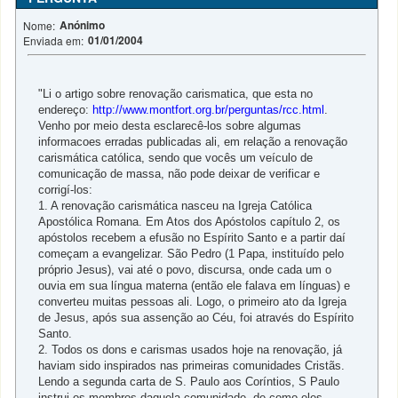
Anónimo
Nome:
01/01/2004
Enviada em:
"Li o artigo sobre renovação carismatica, que esta no
endereço:
http://www.montfort.org.br/perguntas/rcc.html
.
Venho por meio desta esclarecê-los sobre algumas
informacoes erradas publicadas ali, em relação a renovação
carismática católica, sendo que vocês um veículo de
comunicação de massa, não pode deixar de verificar e
corrigí-los:
1. A renovação carismática nasceu na Igreja Católica
Apostólica Romana. Em Atos dos Apóstolos capítulo 2, os
apóstolos recebem a efusão no Espírito Santo e a partir daí
começam a evangelizar. São Pedro (1 Papa, instituído pelo
próprio Jesus), vai até o povo, discursa, onde cada um o
ouvia em sua língua materna (então ele falava em línguas) e
converteu muitas pessoas ali. Logo, o primeiro ato da Igreja
de Jesus, após sua assenção ao Céu, foi através do Espírito
Santo.
2. Todos os dons e carismas usados hoje na renovação, já
haviam sido inspirados nas primeiras comunidades Cristãs.
Lendo a segunda carta de S. Paulo aos Coríntios, S Paulo
instrui os membros daquela comunidade, de como eles