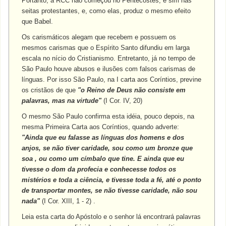
Portanto, a RCC não começou no Pentecostes, e sim nas
seitas protestantes, e, como elas, produz o mesmo efeito
que Babel.
Os carismáticos alegam que recebem e possuem os
mesmos carismas que o Espírito Santo difundiu em larga
escala no nício do Cristianismo. Entretanto, já no tempo de
São Paulo houve abusos e ilusões com falsos carismas de
línguas. Por isso São Paulo, na I carta aos Coríntios, previne
os cristãos de que
"o Reino de Deus não consiste em
palavras, mas na virtude"
(I Cor. IV, 20)
O mesmo São Paulo confirma esta idéia, pouco depois, na
mesma Primeira Carta aos Coríntios, quando adverte:
"Ainda que eu falasse as línguas dos homens e dos
anjos, se não tiver caridade, sou como um bronze que
soa , ou como um címbalo que tine. E ainda que eu
tivesse o dom da profecia e conhecesse todos os
mistérios e toda a ciência, e tivesse toda a fé, até o ponto
de transportar montes, se não tivesse caridade, não sou
nada"
(I Cor. XIII, 1 - 2) .
Leia esta carta do Apóstolo e o senhor lá encontrará palavras