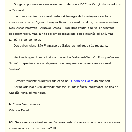
Obrigado por me dar esse testemunho de que a RCC da Canção Nova adotou
o Carnaval.
Ela quer inventar o carnaval cristão. A Teologia da Libertação inventou o
comunismo cristão. Agora a Canção Nova quer cantar e dançar o samba cristão.
Mas, essas palavras “Carnaval Cristão” urram uma contra a outra, pois jamais
poderiam ficar juntas, a não ser em pessoas que perderam não só a fé, mas
também o senso moral.
Dos bailes, disse São Francisco de Sales, os melhores não prestam...
Você muito gentilmente insinua que tenho “sabedoria”burra”.
Pois, prefiro ser
“burro” do que ter a sua inteligência que compreende o que é um carnaval
“cristão”.
E evidentemente publicarei sua carta no
Quadro de Honra
da Montfort.
Ser odiado por quem defende carnaval e “inteligência” carismática do tipo da
Canção Nova só me honra.
In Corde Jesu, semper,
Orlando Fedeli
PS. Será que existe também um "inferno cristão", onde os carismáticos dançarão
ecumenicamente com o diabo? OF