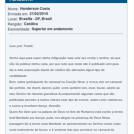
Handerson Costa
Nome:
21/02/2010
Enviada em:
Brasília - DF, Brasil
Local:
Católica
Religião:
Superior em andamento
Escolaridade:
Caro prof. Fedeli;
Venho aqui para expor minha indignação mais uma vez contra o senhor, sei que
não irá publicar minha carta, por que tudo que neste site é publicado vem para
dar a esta associação diante de cristãos tão alienados algum tipo de
credibilidade.
Bom, estive participando do carnaval na Canção Nova, e nunca vive um carnaval
tão perfeito, me diverti, dancei, pulei; como também orei, rezei, louvei, adorei ao
meu Senhor de maneira grandiosa.Acompanhando algumas cartas que são
publicadas percebo q muitos criticam esse tipo de evento, assim como cristotecas,
e outros q envolvem dança, diversão.
Quero lhe dizer que na palavra de Deus no livro de Romanos está escrito q temos
total liberdade pra dançar, pular, nos alegrar na presença de Deus.Nesta
passagem diz q temos essa liberdade se apresentarmos ao Senhor nosso corpo
como instrumento de louvor, e é somente isso que acontece no carnaval da