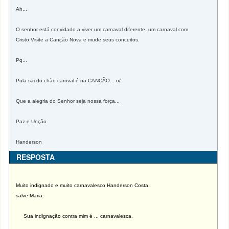
Ah...
O senhor está convidado a viver um carnaval diferente, um carnaval com
Cristo.Visite a Canção Nova e mude seus conceitos.
Pq...
Pula sai do chão carnval é na CANÇÃO... o/
Que a alegria do Senhor seja nossa força...
Paz e Unção
Handerson
RESPOSTA
Muito indignado e muito carnavalesco Handerson Costa,
salve Maria.
Sua indignação contra mim é ... carnavalesca.