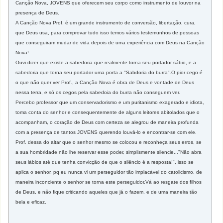
Canção Nova, JOVENS que oferecem seu corpo como instrumento de louvor na
presença de Deus.
A Canção Nova Prof. é um grande instrumento de conversão, libertação, cura,
que Deus usa, para comprovar tudo isso temos vários testemunhos de pessoas
que conseguiram mudar de vida depois de uma experiência com Deus na Canção
Nova!
Ouvi dizer que existe a sabedoria que realmente torna seu portador sábio, e a
sabedoria que torna seu portador uma porta a "Sabdoria do burra".O pior cego é
o que não quer ver Prof., a Canção Nova é obra de Deus e vontade de Deus
nessa terra, e só os cegos pela sabedoia do burra não conseguem ver.
Percebo professor que um conservadorismo e um puritanismo exagerado e idiota,
toma conta do senhor e consequentemente de alguns leitores abitolados que o
acompanham, o coração de Deus com certeza se alegrou de maneira profunda
com a presença de tantos JOVENS querendo louvá-lo e encontrar-se com ele.
Prof. dessa do altar que o senhor mesmo se colocou e reconheça seus erros, se
a sua hombridade não lhe reservar esse poder, simplismente silencie..."Não abra
seus lábios até que tenha convicção de que o silêncio é a resposta!", isso se
aplica o senhor, pq eu nunca vi um perseguidor tão implacável do catolicismo, de
maneira inconciente o senhor se torna este perseguidor.Vá ao resgate dos filhos
de Deus, e não fique criticando aqueles que já o fazem, e de uma maneira tão
bela e eficaz.