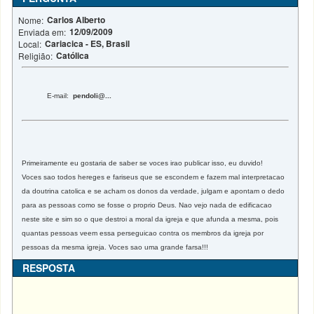
Carlos Alberto
Nome:
12/09/2009
Enviada em:
Cariacica - ES, Brasil
Local:
Católica
Religião:
E-mail:
pendoli@...
Primeiramente eu gostaria de saber se voces irao publicar isso, eu duvido!
Voces sao todos hereges e fariseus que se escondem e fazem mal interpretacao
da doutrina catolica e se acham os donos da verdade, julgam e apontam o dedo
para as pessoas como se fosse o proprio Deus. Nao vejo nada de edificacao
neste site e sim so o que destroi a moral da igreja e que afunda a mesma, pois
quantas pessoas veem essa perseguicao contra os membros da igreja por
pessoas da mesma igreja. Voces sao uma grande farsa!!!
RESPOSTA