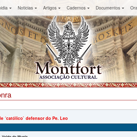
idia
Noticias
Artigos
Cadernos
Documentos
Or
onra
e ´católico` defensor do Pe. Leo
Valdo de Muniz
: