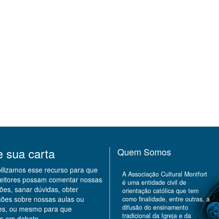
e sua carta
Quem Somos
bilizamos esse recurso para que
A Associação Cultural Montfort
leitores possam comentar nossas
é uma entidade civil de
ões, sanar dúvidas, obter
orientação católica que tem
ções sobre nossas aulas ou
como finalidade, entre outras, a
difusão do ensinamento
des, ou mesmo para que
tradicional da Igreja e da
s em debate.