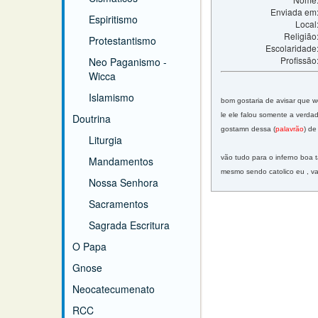
Enviada em
Espiritismo
Local
Religião
Protestantismo
Escolaridade
Profissão
Neo Paganismo -
Wicca
Islamismo
bom gostaria de avisar que w
le ele falou somente a ver
Doutrina
gostamn dessa (
palavrão
) de
Liturgia
vão tudo para o inferno boa 
Mandamentos
mesmo sendo catolico eu , va
Nossa Senhora
Sacramentos
Sagrada Escritura
O Papa
Gnose
Neocatecumenato
RCC