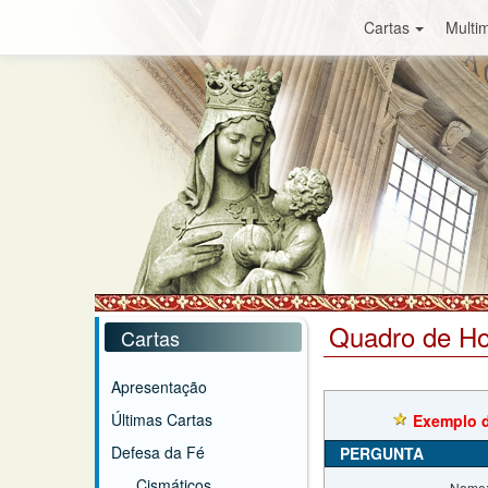
Cartas
Multim
Quadro de H
Cartas
Apresentação
Últimas Cartas
Exemplo d
Defesa da Fé
PERGUNTA
Cismáticos
Nome