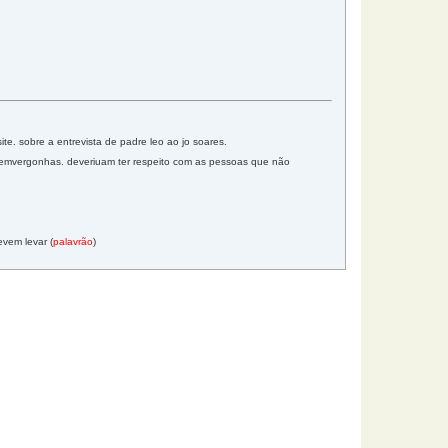
site. sobre a entrevista de padre leo ao jo soares.
emvergonhas. deveriuam ter respeito com as pessoas que não
evem levar (
palavrão
)