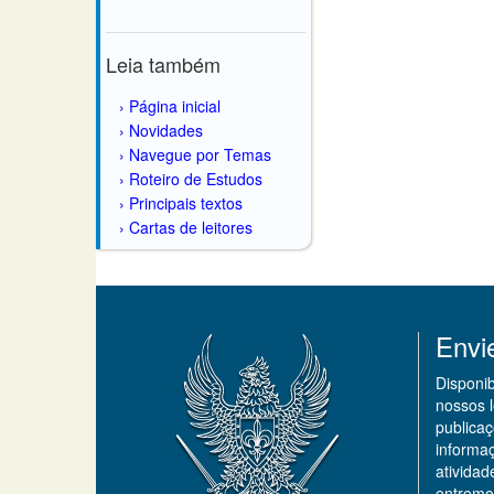
Leia também
Página inicial
Novidades
Navegue por Temas
Roteiro de Estudos
Principais textos
Cartas de leitores
Envi
Disponi
nossos 
publicaç
informa
ativida
entremo