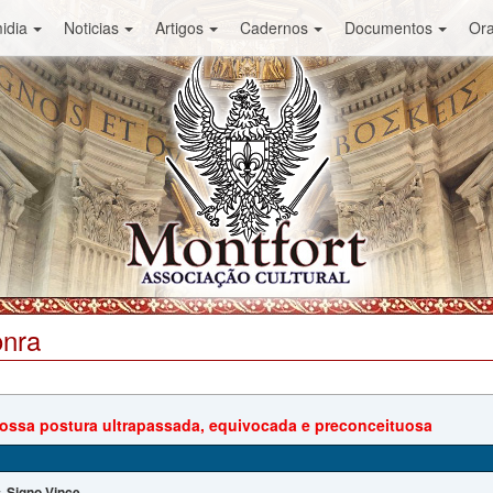
idia
Noticias
Artigos
Cadernos
Documentos
Or
onra
 vossa postura ultrapassada, equivocada e preconceituosa
Signo Vince
: