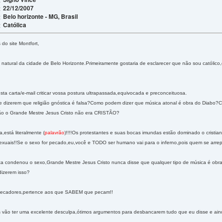
22/12/2007
:
Belo horizonte - MG, Brasil
:
Católica
:
do site Montfort,
natural da cidade de Belo Horizonte.Primeiramente gostaria de esclarecer que não sou católic
ta carta/e-mail criticar vossa postura ultrapassada,equivocada e preconceituosa.
e dizerem que religião gnóstica é falsa?Como podem dizer que música atonal é obra do Diabo?C
tão o Grande Mestre Jesus Cristo não era CRISTÃO?
,está literalmente (
palavrão
)!!!!Os protestantes e suas bocas imundas estão dominado o crist
 sexuais!!Se o sexo for pecado,eu,você e TODO ser humano vai para o inferno,pois quem se arr
a condenou o sexo,Grande Mestre Jesus Cristo nunca disse que qualquer tipo de música é obra 
izerem isso?
 pecadores,pertence aos que SABEM que pecam!!
 vão ter uma excelente desculpa,ótimos argumentos para desbancarem tudo que eu disse e ain