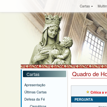
Cartas
Multim
Quadro de H
Cartas
Apresentação
Últimas Cartas
Crítica a
Defesa da Fé
PERGUNTA
Cismáticos
Nome