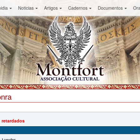
idia
Noticias
Artigos
Cadernos
Documentos
Or
onra
 retardados
Lucyfer
: