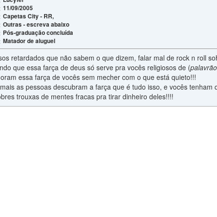
11/09/2005
:
Capetas City - RR,
:
Outras - escreva abaixo
:
Pós-graduação concluída
:
Matador de aluguel
:
osos retardados que não sabem o que dizem, falar mal de rock n roll 
ndo que essa farça de deus só serve pra vocês religiosos de (
palavrão
oram essa farça de vocês sem mecher com o que está quieto!!!
mais as pessoas descubram a farça que é tudo isso, e vocês tenham q
es trouxas de mentes fracas pra tirar dinheiro deles!!!!