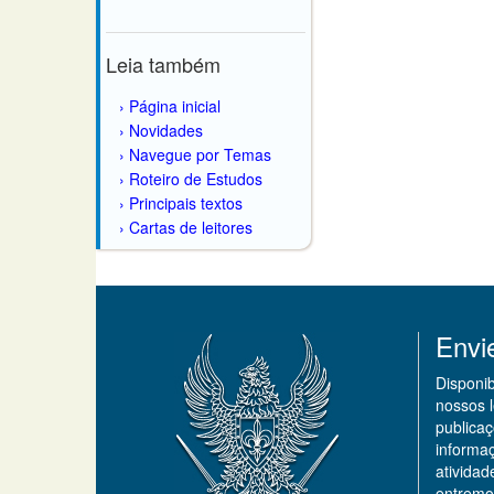
Leia também
Página inicial
Novidades
Navegue por Temas
Roteiro de Estudos
Principais textos
Cartas de leitores
Envi
Disponi
nossos 
publicaç
informa
ativida
entremo