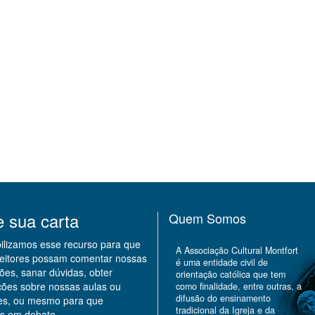
e sua carta
Quem Somos
bilizamos esse recurso para que
A Associação Cultural Montfort
leitores possam comentar nossas
é uma entidade civil de
ões, sanar dúvidas, obter
orientação católica que tem
ções sobre nossas aulas ou
como finalidade, entre outras, a
difusão do ensinamento
des, ou mesmo para que
tradicional da Igreja e da
s em debate.