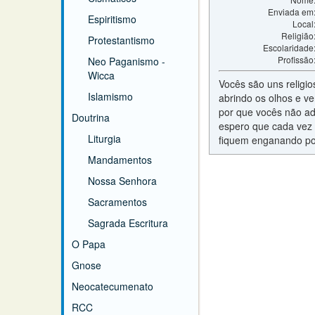
Enviada em
Espiritismo
Local
Religião
Protestantismo
Escolaridade
Profissão
Neo Paganismo -
Wicca
Vocês são uns religi
Islamismo
abrindo os olhos e ve
por que vocês não ad
Doutrina
espero que cada vez 
Liturgia
fiquem enganando pobr
Mandamentos
Nossa Senhora
Sacramentos
Sagrada Escritura
O Papa
Gnose
Neocatecumenato
RCC