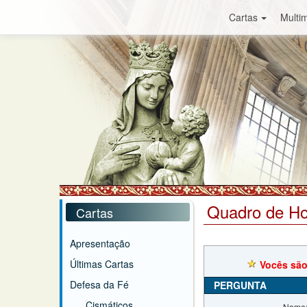
Cartas
Multim
Quadro de H
Cartas
Apresentação
Últimas Cartas
Vocês são
Defesa da Fé
PERGUNTA
Cismáticos
Nome