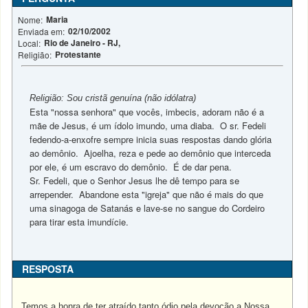
Maria
Nome:
02/10/2002
Enviada em:
Rio de Janeiro - RJ,
Local:
Protestante
Religião:
Religião:
Sou cristã genuína (não idólatra)
Esta "nossa senhora" que vocês, imbecis, adoram não é a
mãe de Jesus, é um ídolo imundo, uma diaba. O sr. Fedeli
fedendo-a-enxofre sempre inicia suas respostas dando glória
ao demônio. Ajoelha, reza e pede ao demônio que interceda
por ele, é um escravo do demônio. É de dar pena.
Sr. Fedeli, que o Senhor Jesus lhe dê tempo para se
arrepender. Abandone esta "igreja" que não é mais do que
uma sinagoga de Satanás e lave-se no sangue do Cordeiro
para tirar esta imundície.
RESPOSTA
Temos a honra de ter atraído tanto ódio pela devoção a Nossa