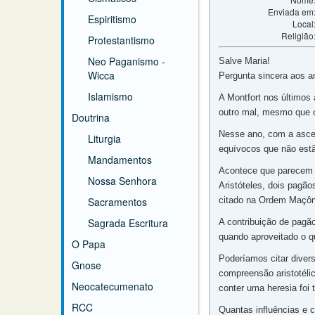
Enviada em
Espiritismo
Local
Religião
Protestantismo
Neo Paganismo -
Salve Maria!
Wicca
Pergunta sincera aos a
Islamismo
A Montfort nos últimos
outro mal, mesmo que o 
Doutrina
Nesse ano, com a asce
Liturgia
equívocos que não estã
Mandamentos
Acontece que parecem n
Nossa Senhora
Aristóteles, dois pagã
Sacramentos
citado na Ordem Maçôn
Sagrada Escritura
A contribuição de pagã
quando aproveitado o qu
O Papa
Poderíamos citar divers
Gnose
compreensão aristotéli
Neocatecumenato
conter uma heresia foi 
RCC
Quantas influências e 