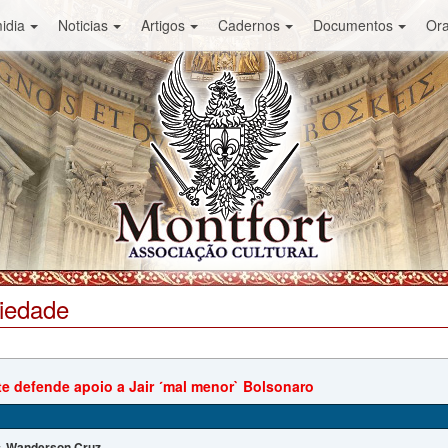
idia
Noticias
Artigos
Cadernos
Documentos
Or
ciedade
e defende apoio a Jair ´mal menor` Bolsonaro
Wanderson Cruz
: