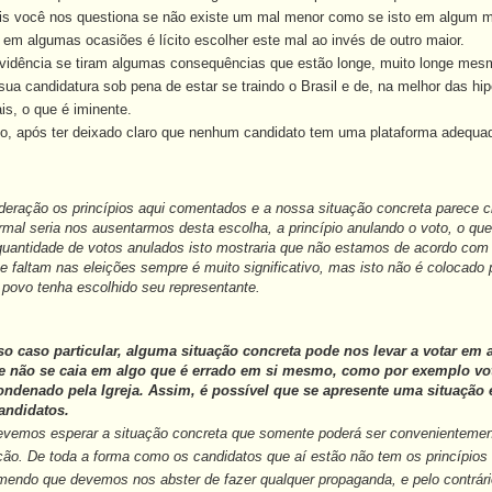
is você nos questiona se não existe um mal menor como se isto em algum mo
 em algumas ocasiões é lícito escolher este mal ao invés de outro maior.
idência se tiram algumas consequências que estão longe, muito longe mesm
 sua candidatura sob pena de estar se traindo o Brasil e de, na melhor das h
s, o que é iminente.
após ter deixado claro que nenhum candidato tem uma plataforma adequada 
deração os princípios aqui comentados e a nossa situação concreta parece
rmal seria nos ausentarmos desta escolha, a princípio anulando o voto, o que 
antidade de votos anulados isto mostraria que não estamos de acordo com o
 faltam nas eleições sempre é muito significativo, mas isto não é colocado 
 povo tenha escolhido seu representante.
o caso particular, alguma situação concreta pode nos levar a votar em
e não se caia em algo que é errado em si mesmo, como por exemplo vota
ndenado pela Igreja. Assim, é possível que se apresente uma situação 
andidatos.
 devemos esperar a situação concreta que somente poderá ser convenienteme
ão. De toda a forma como os candidatos que aí estão não tem os princípios 
ndo que devemos nos abster de fazer qualquer propaganda, e pelo contrário