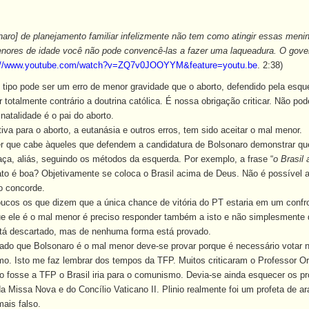
naro] de planejamento familiar infelizmente não tem como atingir essas men
nores de idade você não pode convencê-las a fazer uma laqueadura. O gover
://www.youtube.com/watch?v=ZQ7v0JOOYYM&feature=youtu.be
. 2:38)
o pode ser um erro de menor gravidade que o aborto, defendido pela esquerd
 totalmente contrário a doutrina católica. É nossa obrigação criticar. Não p
natalidade é o pai do aborto.
tiva para o aborto, a eutanásia e outros erros, tem sido aceitar o mal menor.
er que cabe àqueles que defendem a candidatura de Bolsonaro demonstrar que
aça, aliás, seguindo os métodos da esquerda. Por exemplo, a frase “
o Brasil
to é boa? Objetivamente se coloca o Brasil acima de Deus. Não é possível a
 concorde.
cos os que dizem que a única chance de vitória do PT estaria em um confr
que ele é o mal menor é preciso responder também a isto e não simplesmente
stá descartado, mas de nenhuma forma está provado.
que Bolsonaro é o mal menor deve-se provar porque é necessário votar nele,
o. Isto me faz lembrar dos tempos da TFP. Muitos criticaram o Professor Orl
o fosse a TFP o Brasil iria para o comunismo. Devia-se ainda esquecer os pr
a Missa Nova e do Concílio Vaticano II. Plinio realmente foi um profeta de 
ais falso.