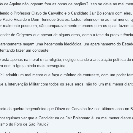
s de Aquino não jogaram fora as obras de pagãos? Isso se deve ao mal meno
alendo o Professor Olavo de Carvalho e o Candidato Jair Bolsonaro com eles,
 Paulo Ricardo e Dom Henrique Soares. Estou referindo-me ao mal menor, q
er realmente possuem, são comparavelmente menores com os quais fazem co
nder de Orígenes que apesar de alguns erros, como a tese da preexistência
arentemente negam uma hegemonia ideológica, um aparelhamento do Estado,
entando fazer um contraste.
está apenas na moral e na religião, negligenciando a articulação política de
a com a Igreja ainda mais perseguida.
ifícil admitir um mal menor que faça o mínimo de contraste, com um poder fe
e a Intervenção Militar com todos os seus erros, não foi um mal menor diant
cia da quebra hegemônica que Olavo de Carvalho fez nos últimos anos no B
nseguimos ver que a Candidatura de Jair Bolsonaro é um mal menor diant
lismo do Foro de São Paulo?