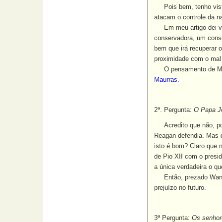
Pois bem, tenho vis
atacam o controle da na
Em meu artigo dei v
conservadora, um cons
bem que irá recuperar o
proximidade com o mal 
O pensamento de Mau
Maurras
.
2ª. Pergunta:
O Papa J
Acredito que não, porq
Reagan defendia. Mas d
isto é bom? Claro que 
de Pio XII com o presi
a única verdadeira o qu
Então, prezado Wan
prejuízo no futuro.
3
ª Pergunta:
Os senhor