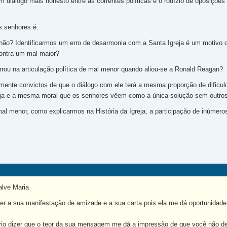
m diálogo mais honesto entre as correntes políticas e o rodízio de oposiçõe
s senhores é:
não? Identificarmos um erro de desarmonia com a Santa Igreja é um motivo 
contra um mal maior?
rrou na articulação política de mal menor quando aliou-se a Ronald Reagan?
mente convictos de que o diálogo com ele terá a mesma proporção de dific
reja e a mesma moral que os senhores vêem como a única solução sem outros
al menor, como explicarmos na História da Igreja, a participação de inúme
alve Maria
 a sua manifestação de amizade e a sua carta pois ela me dá oportunidade
 dizer que o teor da sua mensagem me dá a impressão de que você não deu 