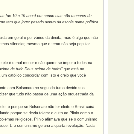
inas [de 10 a 19 anos] em sendo elas são menores de
no tem que jogar pesado dentro da escola numa política
a em geral e por vários da direita, más é algo que não
odemos silenciar, mesmo que o tema não seja popular.
 ele é o mal menor e não querer se impor a todos na
 acima de tudo Deus acima de todos
” que está no
 um católico concordar com isto e creio que você
onto com Bolsonaro no segundo turno devido sua
 dizer que tudo não passa de uma ação orquestrada da
 e porque se Bolsonaro não for eleito o Brasil cairá
ando porque se devia tolerar o culto ao Plinio como o
oblemas religiosos. Plinio afirmava que se o comunismo
araque. E o comunismo geraria a quarta revolução. Nada