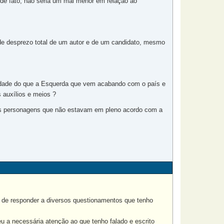
s de fato, não seria um mal menor em relação ao
de desprezo total de um autor e de um candidato, mesmo
uldade do que a Esquerda que vem acabando com o país e
 auxílios e meios ?
ros personagens que não estavam em pleno acordo com a
 de responder a diversos questionamentos que tenho
a necessária atenção ao que tenho falado e escrito