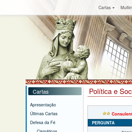
Cartas
Multim
Política e So
Cartas
Apresentação
Últimas Cartas
Consulent
Defesa da Fé
PERGUNTA
Cismáticos
Nome