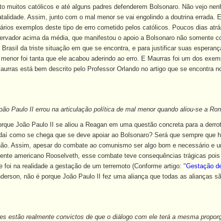
to muitos católicos e até alguns padres defenderem Bolsonaro. Não vejo nen
talidade. Assim, junto com o mal menor se vai engolindo a doutrina errada. 
ários exemplos deste tipo de erro cometido pelos católicos. Poucos dias atr
ervador acima da média, que manifestou o apoio a Bolsonaro não somente 
 Brasil da triste situação em que se encontra, e para justificar suas esperan
menor foi tanta que ele acabou aderindo ao erro. E Maurras foi um dos exemp
rras está bem descrito pelo Professor Orlando no artigo que se encontra no s
oão Paulo
II errou na articulação política de mal menor quando aliou-se a R
ue João Paulo II se aliou a Reagan em uma questão concreta para a derrot
aí como se chega que se deve apoiar ao Bolsonaro? Será que sempre que há
não. Assim, apesar do combate ao comunismo ser algo bom e necessário e u
dente americano Rooselveth, esse combate teve consequências trágicas pois q
e foi na realidade a gestação de um terremoto (Conforme artigo: "
Gestação d
derson, não é porque João Paulo II fez uma aliança que todas as alianças 
es estão realmente convictos de que o diálogo com ele terá a mesma propor