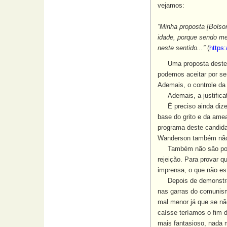
vejamos:
“Minha proposta [Bolso
idade, porque sendo me
neste sentido...”
(
https
Uma proposta deste tip
podemos aceitar por ser
Ademais, o controle da 
Ademais, a justifica
É preciso ainda diz
base do grito e da ame
programa deste candida
Wanderson também não
Também não são pou
rejeição. Para provar 
imprensa, o que não e
Depois de demonstrado 
nas garras do comunism
mal menor já que se nã
caísse teríamos o fim d
mais fantasioso, nada m