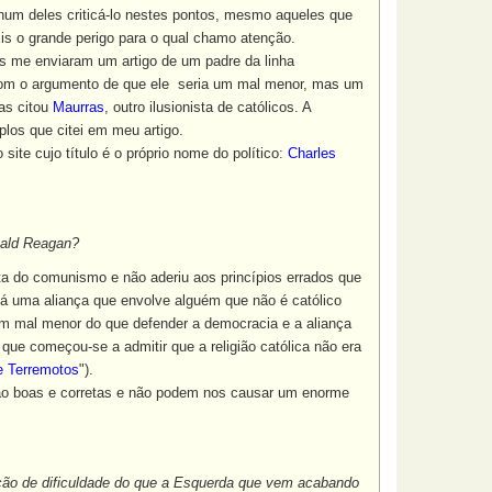
hum deles criticá-lo nestes pontos, mesmo aqueles que
Eis o grande perigo para o qual chamo atenção.
ás me enviaram um artigo de um padre da linha
com o argumento de que ele seria um mal menor, mas um
ças citou
Maurras
, outro ilusionista de católicos. A
los que citei em meu artigo.
ite cujo título é o próprio nome do político:
Charles
onald Reagan?
a do comunismo e não aderiu aos princípios errados que
 uma aliança que envolve alguém que não é católico
m mal menor do que defender a democracia e a aliança
ue começou-se a admitir que a religião católica não era
e Terremotos
")
.
são boas e corretas e não podem nos causar um enorme
ção de dificuldade do que a Esquerda que vem acabando