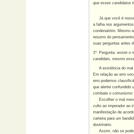
que esses candidatos t
Já que você é nosso am
a falha nos argumentos 
condenatório. Mesmo as
resumo do pensamento e
suas perguntas antes d
1ª. Pergunta:
existe o 
candidato, mesmo esse
A existência do mal m
Em relação ao erro voc
erro podemos classific
que alertei confundid
combate o comunismo va
Escolher o mal meno
culto ao imperador ao 
manifestação de acordo
carteira para um bandi
doutrinário.
Assim, não se pode 