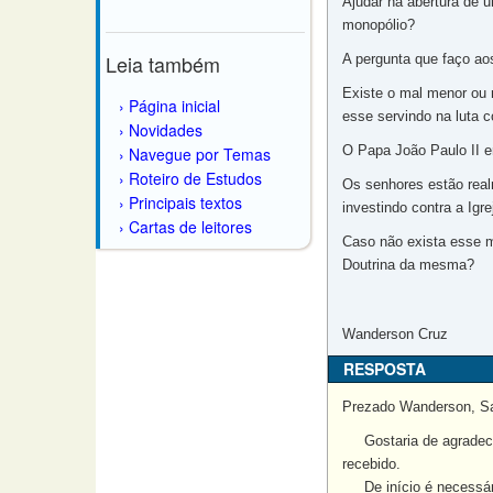
Ajudar na abertura de u
monopólio?
Leia também
A pergunta que faço ao
Existe o mal menor ou 
Página inicial
esse servindo na luta 
Novidades
O Papa João Paulo II e
Navegue por Temas
Roteiro de Estudos
Os senhores estão real
Principais textos
investindo contra a Ig
Cartas de leitores
Caso não exista esse m
Doutrina da mesma?
Wanderson Cruz
RESPOSTA
Prezado Wanderson,
S
Gostaria de agradecer
recebido.
De início é necessário