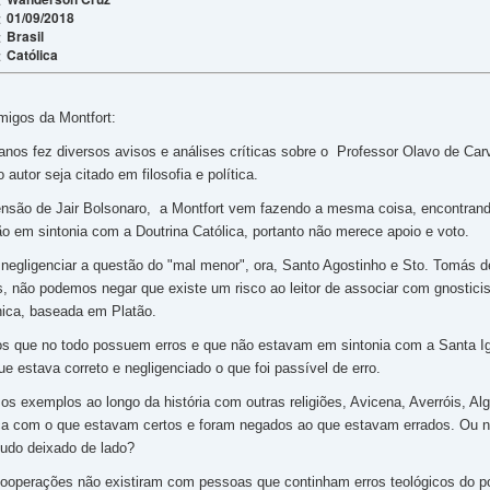
01/09/2018
:
Brasil
:
Católica
:
migos da Montfort:
 anos fez diversos avisos e análises críticas sobre o Professor Olavo de C
autor seja citado em filosofia e política.
nsão de Jair Bolsonaro, a Montfort vem fazendo a mesma coisa, encontrand
o em sintonia com a Doutrina Católica, portanto não merece apoio e voto.
egligenciar a questão do "mal menor", ora, Santo Agostinho e Sto. Tomás 
os, não podemos negar que existe um risco ao leitor de associar com gnosti
ica, baseada em Platão.
os que no todo possuem erros e que não estavam em sintonia com a Santa Ig
e estava correto e negligenciado o que foi passível de erro.
os exemplos ao longo da história com outras religiões, Avicena, Averróis, A
ca com o que estavam certos e foram negados ao que estavam errados. Ou nã
tudo deixado de lado?
cooperações não existiram com pessoas que continham erros teológicos do po