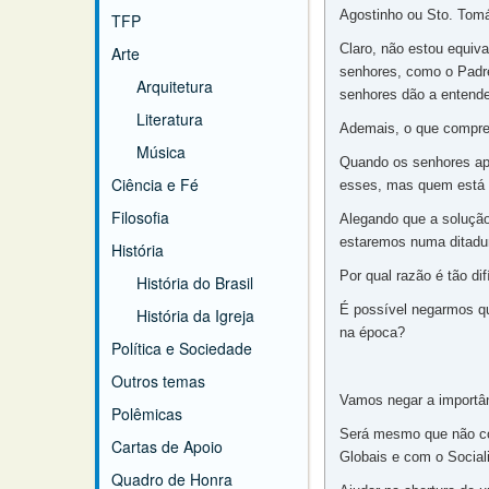
Agostinho ou Sto. Tomá
TFP
Claro, não estou equiv
Arte
senhores, como o Padre
Arquitetura
senhores dão a entend
Literatura
Ademais, o que compree
Música
Quando os senhores ap
Ciência e Fé
esses, mas quem está t
Filosofia
Alegando que a solução 
estaremos numa ditadur
História
Por qual razão é tão d
História do Brasil
É possível negarmos qu
História da Igreja
na época?
Política e Sociedade
Outros temas
Vamos negar a importân
Polêmicas
Será mesmo que não co
Cartas de Apoio
Globais e com o Socia
Quadro de Honra