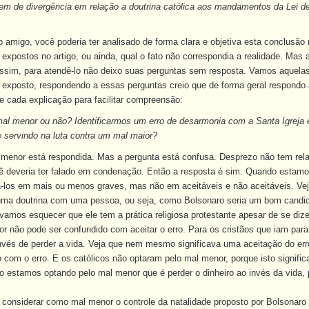
em de divergência em relação a doutrina católica aos mandamentos da Lei de
igo, você poderia ter analisado de forma clara e objetiva esta conclusão 
expostos no artigo, ou ainda, qual o fato não correspondia a realidade. Mas
sim, para atendê-lo não deixo suas perguntas sem resposta. Vamos aquelas
xposto, respondendo a essas perguntas creio que de forma geral respondo a
e cada explicação para facilitar compreensão:
mal menor ou não? Identificarmos um erro de desarmonia com a Santa Igreja 
 servindo na luta contra um mal maior?
enor está respondida. Mas a pergunta está confusa. Desprezo não tem rela
ê deveria ter falado em condenação. Então a resposta é sim. Quando estam
á-los em mais ou menos graves, mas não em aceitáveis e não aceitáveis. Ve
o uma doutrina com uma pessoa, ou seja, como Bolsonaro seria um bom cand
mos esquecer que ele tem a prática religiosa protestante apesar de se dizer
r não pode ser confundido com aceitar o erro. Para os cristãos que iam para
invés de perder a vida. Veja que nem mesmo significava uma aceitação do er
 com o erro. E os católicos não optaram pelo mal menor, porque isto signif
do estamos optando pelo mal menor que é perder o dinheiro ao invés da vid
considerar como mal menor o controle da natalidade proposto por Bolsonaro 