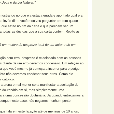
 Deus e da Lei Natural."
mostrando no que ela estava errada e apontado qual era
 ao invés disto você resolveu perguntar em tom quase
 que estão no fim da carta e que parecem ser um
 todas as dúvidas que a sua carta contém. Repito as
é um motivo de desprezo total de um autor e de um
ção com erro, desprezo é relacionado com as pessoas.
os diante de um erro devemos condená-lo. Em relação ao
ja que você mesmo já começa a incorrer para o perigo
idato não devemos condenar seus erros. Como ele
 católico.
 a arena o mal menor seria manifestar a aceitação do
ro doutrinário em si, mas simplesmente uma
icava uma concessão doutrinária. Já quando entregamos a
a, porque neste caso, não negamos nenhum ponto
que fala em esterilização até de meninas de 10 anos,