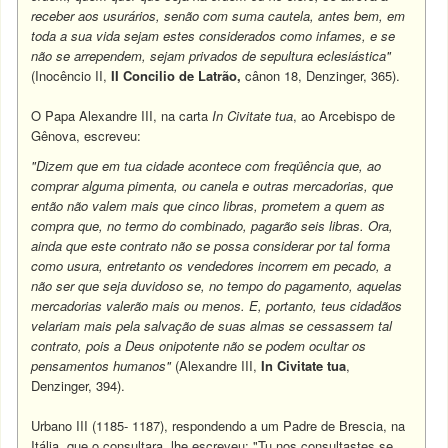
receber aos usurários, senão com suma cautela, antes bem, em
toda a sua vida sejam estes considerados como infames, e se
não se arrependem, sejam privados de sepultura eclesiástica"
(Inocêncio II,
II Concilio de Latrão,
cânon 18, Denzinger, 365).
O Papa Alexandre III, na carta
In Civitate tua
, ao Arcebispo de
Gênova, escreveu:
"Dizem que em tua cidade acontece com freqüência que, ao
comprar alguma pimenta, ou canela e outras mercadorias, que
então não valem mais que cinco libras, prometem a quem as
compra que, no termo do combinado, pagarão seis libras. Ora,
ainda que este contrato não se possa considerar por tal forma
como usura, entretanto os vendedores incorrem em pecado, a
não ser que seja duvidoso se, no tempo do pagamento, aquelas
mercadorias valerão mais ou menos. E, portanto, teus cidadãos
velariam mais pela salvação de suas almas se cessassem tal
contrato, pois a Deus onipotente não se podem ocultar os
pensamentos humanos"
(Alexandre III,
In Civitate tua
,
Denzinger, 394).
Urbano III (1185- 1187), respondendo a um Padre de Brescia, na
Itália, que o consultara, lhe escreveu: "Tu nos consultastes se