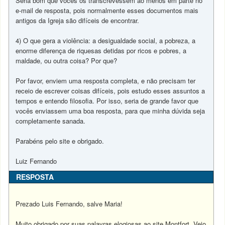
Seria bom que vocês os transcrevessem ao menos em parte no
e-mail de resposta, pois normalmente esses documentos mais
antigos da Igreja são difíceis de encontrar.
4) O que gera a violência: a desigualdade social, a pobreza, a
enorme diferença de riquesas detidas por ricos e pobres, a
maldade, ou outra coisa? Por que?
Por favor, enviem uma resposta completa, e não precisam ter
receio de escrever coisas difíceis, pois estudo esses assuntos a
tempos e entendo filosofia. Por isso, seria de grande favor que
vocês enviassem uma boa resposta, para que minha dúvida seja
completamente sanada.
Parabéns pelo site e obrigado.
Luiz Fernando
RESPOSTA
Prezado Luis Fernando, salve Maria!
Muito obrigado por suas palavras elogiosas ao site Montfort. Vejo