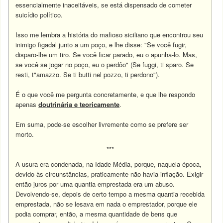
essencialmente inaceitáveis, se está dispensado de cometer
suicídio político.
Isso me lembra a história do mafioso siciliano que encontrou seu
inimigo figadal junto a um poço, e lhe disse: "Se você fugir,
disparo-lhe um tiro. Se você ficar parado, eu o apunha-lo. Mas,
se você se jogar no poço, eu o perdôo" (Se fuggi, ti sparo. Se
resti, t"amazzo. Se ti butti nel pozzo, ti perdono").
É o que você me pergunta concretamente, e que lhe respondo
apenas
doutrinária e teoricamente
.
Em suma, pode-se escolher livremente como se prefere ser
morto.
***
A usura era condenada, na Idade Média, porque, naquela época,
devido às circunstâncias, praticamente não havia inflação. Exigir
então juros por uma quantia emprestada era um abuso.
Devolvendo-se, depois de certo tempo a mesma quantia recebida
emprestada, não se lesava em nada o emprestador, porque ele
podia comprar, então, a mesma quantidade de bens que