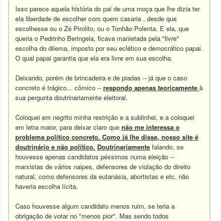
Isso parece aquela história do pai de uma moça que lhe dizia ter
ela liberdade de escolher com quem casaria , desde que
escolhesse ou o Zé Pirolito, ou o Tonhão Polenta. E ela, que
queria o Pedrinho Beringela, ficava manietada pela "livre"
escolha do dilema, imposto por seu eclético e democrático papai.
O qual papai garantia que ela era livre em sua escolha.
Deixando, porém de brincadeira e de piadas -- já que o caso
concreto é trágico... cômico --
respondo apenas teoricamente
à
sua pergunta doutrinariamente eleitoral.
Coloquei em negrito minha restrição e a sublinhei, e a coloquei
em letra maior, para deixar claro que
não me interessa o
problema político concreto. Como já lhe disse, nosso site é
doutrinário e não político.
Doutrinariamente
falando, se
houvesse apenas candidatos péssimos numa eleição --
marxistas de vários naipes, defensores de violação do direito
natural, como defensores da eutanásia, abortistas e etc. não
haveria escolha lícita.
Caso houvesse algum candidato menos ruim, se teria a
obrigação de votar no "menos pior". Mas sendo todos