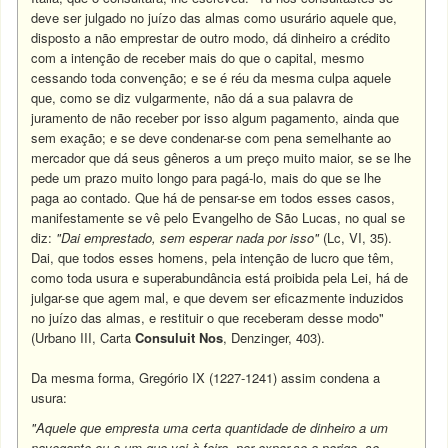
deve ser julgado no juízo das almas como usurário aquele que,
disposto a não emprestar de outro modo, dá dinheiro a crédito
com a intenção de receber mais do que o capital, mesmo
cessando toda convenção; e se é réu da mesma culpa aquele
que, como se diz vulgarmente, não dá a sua palavra de
juramento de não receber por isso algum pagamento, ainda que
sem exação; e se deve condenar-se com pena semelhante ao
mercador que dá seus gêneros a um preço muito maior, se se lhe
pede um prazo muito longo para pagá-lo, mais do que se lhe
paga ao contado. Que há de pensar-se em todos esses casos,
manifestamente se vê pelo Evangelho de São Lucas, no qual se
diz:
"Dai emprestado, sem esperar nada por isso"
(Lc, VI, 35).
Dai, que todos esses homens, pela intenção de lucro que têm,
como toda usura e superabundância está proibida pela Lei, há de
julgar-se que agem mal, e que devem ser eficazmente induzidos
no juízo das almas, e restituir o que receberam desse modo"
(Urbano III, Carta
Consuluit Nos
, Denzinger, 403).
Da mesma forma, Gregório IX (1227-1241) assim condena a
usura:
"Aquele que empresta uma certa quantidade de dinheiro a um
navegante ou a um que vai à feira, por expor-se a perigo, se