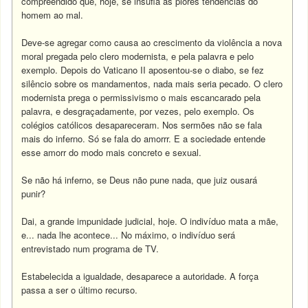
compreendido que, hoje, se insufla as piores tendências do
homem ao mal.
Deve-se agregar como causa ao crescimento da violência a nova
moral pregada pelo clero modernista, e pela palavra e pelo
exemplo. Depois do Vaticano II aposentou-se o diabo, se fez
silêncio sobre os mandamentos, nada mais seria pecado. O clero
modernista prega o permissivismo o mais escancarado pela
palavra, e desgraçadamente, por vezes, pelo exemplo. Os
colégios católicos desapareceram. Nos sermões não se fala
mais do inferno. Só se fala do amorrr. E a sociedade entende
esse amorr do modo mais concreto e sexual.
Se não há inferno, se Deus não pune nada, que juiz ousará
punir?
Dai, a grande impunidade judicial, hoje. O indivíduo mata a mãe,
e... nada lhe acontece... No máximo, o indivíduo será
entrevistado num programa de TV.
Estabelecida a igualdade, desaparece a autoridade. A força
passa a ser o último recurso.