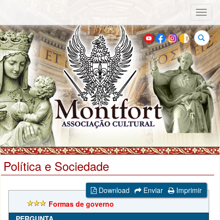
Toggl
naviga
Buscar
Política e Sociedade
Download
Enviar
Imprimir
Formas de governo
PERGUNTA