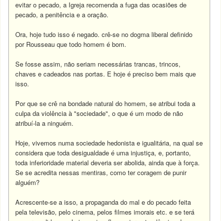
evitar o pecado, a Igreja recomenda a fuga das ocasiões de
pecado, a penitência e a oração.
Ora, hoje tudo isso é negado. crê-se no dogma liberal definido
por Rousseau que todo homem é bom.
Se fosse assim, não seriam necessárias trancas, trincos,
chaves e cadeados nas portas. E hoje é preciso bem mais que
isso.
Por que se crê na bondade natural do homem, se atribui toda a
culpa da violência à "sociedade", o que é um modo de não
atribuí-la a ninguém.
Hoje, vivemos numa sociedade hedonista e igualitária, na qual se
considera que toda desigualdade é uma injustiça, e, portanto,
toda inferioridade material deveria ser abolida, ainda que à força.
Se se acredita nessas mentiras, como ter coragem de punir
alguém?
Acrescente-se a isso, a propaganda do mal e do pecado feita
pela televisão, pelo cinema, pelos filmes imorais etc. e se terá