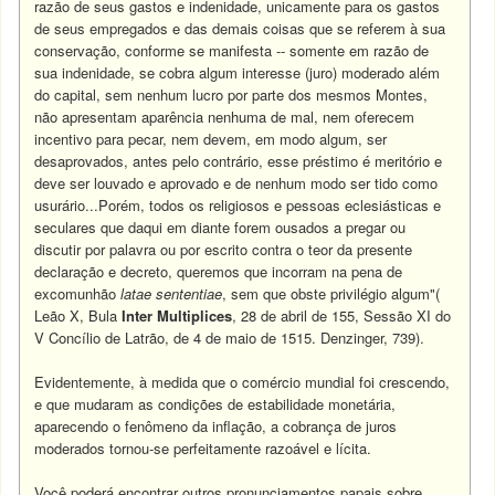
razão de seus gastos e indenidade, unicamente para os gastos
de seus empregados e das demais coisas que se referem à sua
conservação, conforme se manifesta -- somente em razão de
sua indenidade, se cobra algum interesse (juro) moderado além
do capital, sem nenhum lucro por parte dos mesmos Montes,
não apresentam aparência nenhuma de mal, nem oferecem
incentivo para pecar, nem devem, em modo algum, ser
desaprovados, antes pelo contrário, esse préstimo é meritório e
deve ser louvado e aprovado e de nenhum modo ser tido como
usurário...Porém, todos os religiosos e pessoas eclesiásticas e
seculares que daqui em diante forem ousados a pregar ou
discutir por palavra ou por escrito contra o teor da presente
declaração e decreto, queremos que incorram na pena de
excomunhão
latae sententiae
, sem que obste privilégio algum"(
Leão X, Bula
Inter Multiplices
, 28 de abril de 155, Sessão XI do
V Concílio de Latrão, de 4 de maio de 1515. Denzinger, 739).
Evidentemente, à medida que o comércio mundial foi crescendo,
e que mudaram as condições de estabilidade monetária,
aparecendo o fenômeno da inflação, a cobrança de juros
moderados tornou-se perfeitamente razoável e lícita.
Você poderá encontrar outros pronunciamentos papais sobre