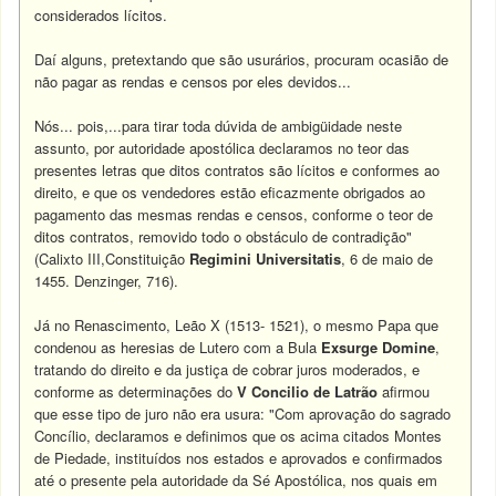
considerados lícitos.
Daí alguns, pretextando que são usurários, procuram ocasião de
não pagar as rendas e censos por eles devidos...
Nós... pois,...para tirar toda dúvida de ambigüidade neste
assunto, por autoridade apostólica declaramos no teor das
presentes letras que ditos contratos são lícitos e conformes ao
direito, e que os vendedores estão eficazmente obrigados ao
pagamento das mesmas rendas e censos, conforme o teor de
ditos contratos, removido todo o obstáculo de contradição"
(Calixto III,Constituição
Regimini Universitatis
, 6 de maio de
1455. Denzinger, 716).
Já no Renascimento, Leão X (1513- 1521), o mesmo Papa que
condenou as heresias de Lutero com a Bula
Exsurge Domine
,
tratando do direito e da justiça de cobrar juros moderados, e
conforme as determinações do
V Concilio de Latrão
afirmou
que esse tipo de juro não era usura: "Com aprovação do sagrado
Concílio, declaramos e definimos que os acima citados Montes
de Piedade, instituídos nos estados e aprovados e confirmados
até o presente pela autoridade da Sé Apostólica, nos quais em