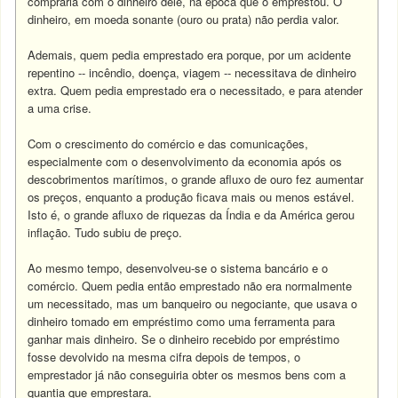
compraria com o dinheiro dele, na época que o emprestou. O
dinheiro, em moeda sonante (ouro ou prata) não perdia valor.
Ademais, quem pedia emprestado era porque, por um acidente
repentino -- incêndio, doença, viagem -- necessitava de dinheiro
extra. Quem pedia emprestado era o necessitado, e para atender
a uma crise.
Com o crescimento do comércio e das comunicações,
especialmente com o desenvolvimento da economia após os
descobrimentos marítimos, o grande afluxo de ouro fez aumentar
os preços, enquanto a produção ficava mais ou menos estável.
Isto é, o grande afluxo de riquezas da Índia e da América gerou
inflação. Tudo subiu de preço.
Ao mesmo tempo, desenvolveu-se o sistema bancário e o
comércio. Quem pedia então emprestado não era normalmente
um necessitado, mas um banqueiro ou negociante, que usava o
dinheiro tomado em empréstimo como uma ferramenta para
ganhar mais dinheiro. Se o dinheiro recebido por empréstimo
fosse devolvido na mesma cifra depois de tempos, o
emprestador já não conseguiria obter os mesmos bens com a
quantia que emprestara.