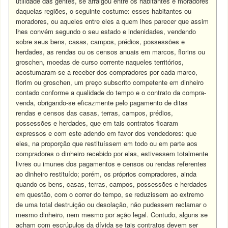
utilidade das gentes, se arraigou entre os habitantes e moradores
daquelas regiões, o seguinte costume: esses habitantes ou
moradores, ou aqueles entre eles a quem lhes parecer que assim
lhes convém segundo o seu estado e indenidades, vendendo
sobre seus bens, casas, campos, prédios, possessões e
herdades, as rendas ou os censos anuais em marcos, florins ou
groschen, moedas de curso corrente naqueles territórios,
acostumaram-se a receber dos compradores por cada marco,
florim ou groschen, um preço subscrito competente em dinheiro
contado conforme a qualidade do tempo e o contrato da compra-
venda, obrigando-se eficazmente pelo pagamento de ditas
rendas e censos das casas, terras, campos, prédios,
possessões e herdades, que em tais contratos ficaram
expressos e com este adendo em favor dos vendedores: que
eles, na proporção que restituíssem em todo ou em parte aos
compradores o dinheiro recebido por elas, estivessem totalmente
livres ou imunes dos pagamentos e censos ou rendas referentes
ao dinheiro restituído; porém, os próprios compradores, ainda
quando os bens, casas, terras, campos, possessões e herdades
em questão, com o correr do tempo, se reduzissem ao extremo
de uma total destruição ou desolação, não pudessem reclamar o
mesmo dinheiro, nem mesmo por ação legal. Contudo, alguns se
acham com escrúpulos da dívida se tais contratos devem ser