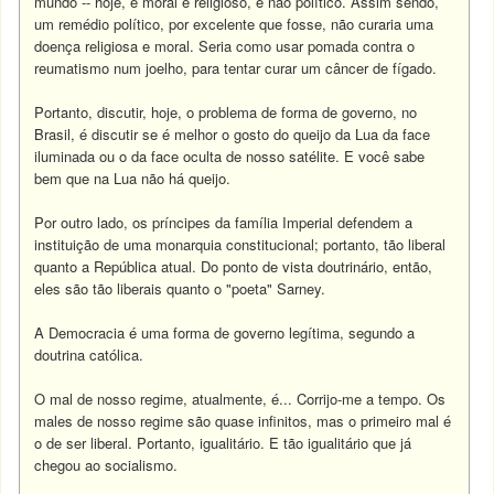
mundo -- hoje, é moral e religioso, e não político. Assim sendo,
um remédio político, por excelente que fosse, não curaria uma
doença religiosa e moral. Seria como usar pomada contra o
reumatismo num joelho, para tentar curar um câncer de fígado.
Portanto, discutir, hoje, o problema de forma de governo, no
Brasil, é discutir se é melhor o gosto do queijo da Lua da face
iluminada ou o da face oculta de nosso satélite. E você sabe
bem que na Lua não há queijo.
Por outro lado, os príncipes da família Imperial defendem a
instituição de uma monarquia constitucional; portanto, tão liberal
quanto a República atual. Do ponto de vista doutrinário, então,
eles são tão liberais quanto o "poeta" Sarney.
A Democracia é uma forma de governo legítima, segundo a
doutrina católica.
O mal de nosso regime, atualmente, é... Corrijo-me a tempo. Os
males de nosso regime são quase infinitos, mas o primeiro mal é
o de ser liberal. Portanto, igualitário. E tão igualitário que já
chegou ao socialismo.