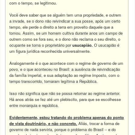
com o tempo, se legitimou.
Você deve saber que se alguém tem uma propriedade, e outrem
a invade, se o dono não reivindicar a sua posse, após um certo
tempo, ele perde o direito a terra em proveito daquele que a
tomou. Assim, se um homem cultiva durante anos um campo de
outrem como se fora seu, e o dono não reclama o seu direito, o
ocupante se torna o proprietário por
usucapião.
O usucapião é
um figura jurídica reconhecida universalmente.
Analogamente é o que acontece com o regime de governo de um
povo, e o que aconteceu no Brasil: a ausência de reivindicação
da família imperial, e sua adaptação ao regime imposto, com o
tempo transcorrido, tornaram legítima a República.
Isso não significa que não se possa retornar ao regime anterior.
Há anos atrás se fez até um plebiscito, para que se escolhesse
entre monarquia e república.
Evidentemente, estou tratando do problema apenas do ponto
de vista doutrinário, e não concreto.
Aliás, trocar a forma de
governo de nada serviria, porque o problema do Brasil -- e do