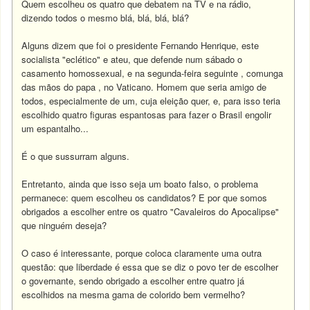
Quem escolheu os quatro que debatem na TV e na rádio,
dizendo todos o mesmo blá, blá, blá, blá?
Alguns dizem que foi o presidente Fernando Henrique, este
socialista "eclético" e ateu, que defende num sábado o
casamento homossexual, e na segunda-feira seguinte , comunga
das mãos do papa , no Vaticano. Homem que seria amigo de
todos, especialmente de um, cuja eleição quer, e, para isso teria
escolhido quatro figuras espantosas para fazer o Brasil engolir
um espantalho...
É o que sussurram alguns.
Entretanto, ainda que isso seja um boato falso, o problema
permanece: quem escolheu os candidatos? E por que somos
obrigados a escolher entre os quatro "Cavaleiros do Apocalipse"
que ninguém deseja?
O caso é interessante, porque coloca claramente uma outra
questão: que liberdade é essa que se diz o povo ter de escolher
o governante, sendo obrigado a escolher entre quatro já
escolhidos na mesma gama de colorido bem vermelho?