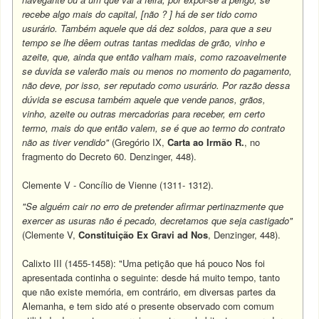
recebe algo mais do capital, [não ? ] há de ser tido como
usurário. Também aquele que dá dez soldos, para que a seu
tempo se lhe dêem outras tantas medidas de grão, vinho e
azeite, que, ainda que então valham mais, como razoavelmente
se duvida se valerão mais ou menos no momento do pagamento,
não deve, por isso, ser reputado como usurário. Por razão dessa
dúvida se escusa também aquele que vende panos, grãos,
vinho, azeite ou outras mercadorias para receber, em certo
termo, mais do que então valem, se é que ao termo do contrato
não as tiver vendido"
(Gregório IX,
Carta ao Irmão R.
, no
fragmento do Decreto 60. Denzinger, 448).
Clemente V - Concílio de Vienne (1311- 1312).
"Se alguém cair no erro de pretender afirmar pertinazmente que
exercer as usuras não é pecado, decretamos que seja castigado"
(Clemente V,
Constituição Ex Gravi ad Nos
, Denzinger, 448).
Calixto III (1455-1458): "Uma petição que há pouco Nos foi
apresentada continha o seguinte: desde há muito tempo, tanto
que não existe memória, em contrário, em diversas partes da
Alemanha, e tem sido até o presente observado com comum