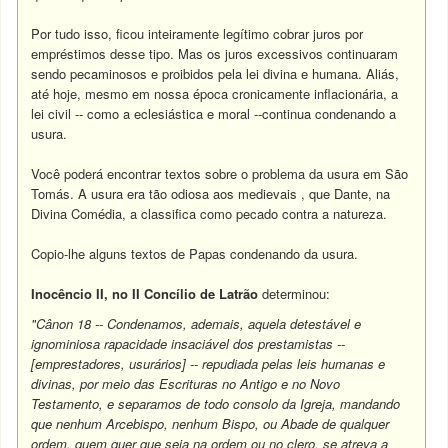
Por tudo isso, ficou inteiramente legítimo cobrar juros por
empréstimos desse tipo. Mas os juros excessivos continuaram
sendo pecaminosos e proibidos pela lei divina e humana. Aliás,
até hoje, mesmo em nossa época cronicamente inflacionária, a
lei civil -- como a eclesiástica e moral --continua condenando a
usura.
Você poderá encontrar textos sobre o problema da usura em São
Tomás. A usura era tão odiosa aos medievais , que Dante, na
Divina Comédia, a classifica como pecado contra a natureza.
Copio-lhe alguns textos de Papas condenando da usura.
Inocêncio II, no II Concílio de Latrão
determinou:
"Cânon 18 -- Condenamos, ademais, aquela detestável e
ignominiosa rapacidade insaciável dos prestamistas --
[emprestadores, usurários] -- repudiada pelas leis humanas e
divinas, por meio das Escrituras no Antigo e no Novo
Testamento, e separamos de todo consolo da Igreja, mandando
que nenhum Arcebispo, nenhum Bispo, ou Abade de qualquer
ordem, quem quer que seja na ordem ou no clero, se atreva a