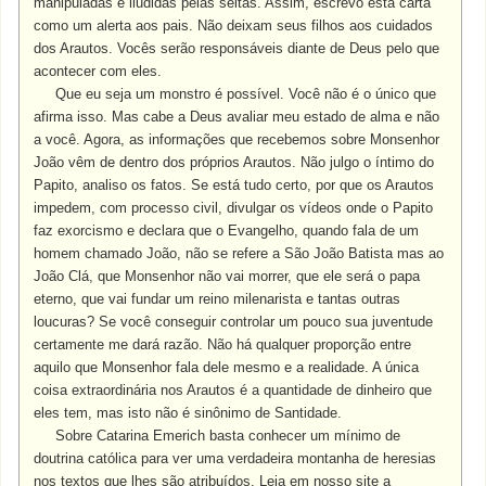
manipuladas e iludidas pelas seitas. Assim, escrevo esta carta
como um alerta aos pais. Não deixam seus filhos aos cuidados
dos Arautos. Vocês serão responsáveis diante de Deus pelo que
acontecer com eles.
Que eu seja um monstro é possível. Você não é o único que
afirma isso. Mas cabe a Deus avaliar meu estado de alma e não
a você. Agora, as informações que recebemos sobre Monsenhor
João vêm de dentro dos próprios Arautos. Não julgo o íntimo do
Papito, analiso os fatos. Se está tudo certo, por que os Arautos
impedem, com processo civil, divulgar os vídeos onde o Papito
faz exorcismo e declara que o Evangelho, quando fala de um
homem chamado João, não se refere a São João Batista mas ao
João Clá, que Monsenhor não vai morrer, que ele será o papa
eterno, que vai fundar um reino milenarista e tantas outras
loucuras? Se você conseguir controlar um pouco sua juventude
certamente me dará razão. Não há qualquer proporção entre
aquilo que Monsenhor fala dele mesmo e a realidade. A única
coisa extraordinária nos Arautos é a quantidade de dinheiro que
eles tem, mas isto não é sinônimo de Santidade.
Sobre Catarina Emerich basta conhecer um mínimo de
doutrina católica para ver uma verdadeira montanha de heresias
nos textos que lhes são atribuídos. Leia em nosso site a