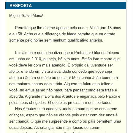
RESPOSTA
Miguel Salve Maria!
Permita que lhe chame apenas pelo nome. Você tem 13 anos
e eu 58. Acho que a diferença de idade permite que eu o trate
somente pelo nome sem nenhum qualificativo anterior.
Inicialmente quero lhe dizer que o Professor Orlando faleceu
em junho de 2.010, ou seja, há oito anos. Então isto mostra que
você deve ler com mais atenção. É próprio da juventude ser
afoito, e tendo em vista a sua idade concedo que você seja
afoito e não um sectário ao declarar Monsenhor João como um
dos maiores santos da história. Alguém te falou esta tolice e
você, no entusiasmo não parou para pensar como esta frase é
absurda. A grande maioria dos Arautos é enganada pelo Papito e
pelos seus chegados. O que eles precisam é ser libertados.
Nos Arautos está cada vez mais comum que se encontrem
crianças, espero que não se ofenda pois estar com dez anos é
ser criança. O que me surpreende é como os pais permitem uma
coisa dessas. As crianças são mais fáceis de serem