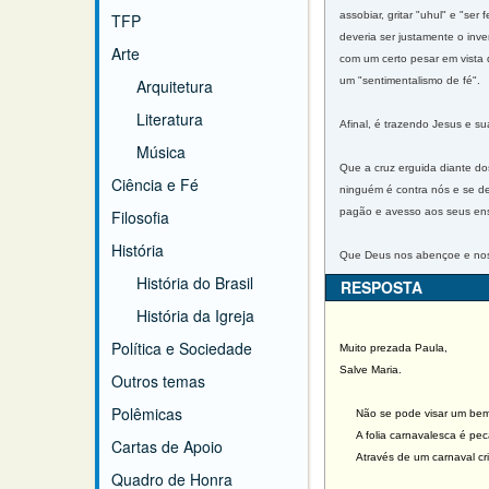
assobiar, gritar "uhul" e "se
TFP
deveria ser justamente o inv
Arte
com um certo pesar em vista 
um "sentimentalismo de fé".
Arquitetura
Literatura
Afinal, é trazendo Jesus e s
Música
Que a cruz erguida diante do
Ciência e Fé
ninguém é contra nós e se d
pagão e avesso aos seus en
Filosofia
História
Que Deus nos abençoe e nos
História do Brasil
RESPOSTA
História da Igreja
Política e Sociedade
Muito prezada Paula,
Salve Maria.
Outros temas
Polêmicas
Não se pode visar um bem 
A folia carnavalesca é peca
Cartas de Apoio
Através de um carnaval crist
Quadro de Honra