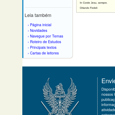
In Corde Jesu, semper,
Orlando Fedeli
Leia também
Página inicial
Novidades
Navegue por Temas
Roteiro de Estudos
Principais textos
Cartas de leitores
Envi
Disponi
nossos 
publicaç
informa
ativida
entremo