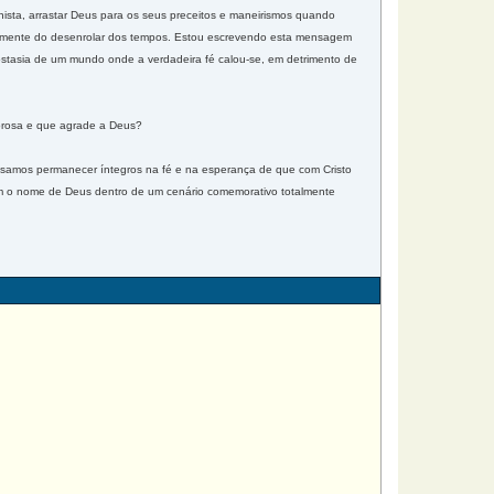
onista, arrastar Deus para os seus preceitos e maneirismos quando
entemente do desenrolar dos tempos. Estou escrevendo esta mensagem
postasia de um mundo onde a verdadeira fé calou-se, em detrimento de
lorosa e que agrade a Deus?
cisamos permanecer íntegros na fé e na esperança de que com Cristo
om o nome de Deus dentro de um cenário comemorativo totalmente