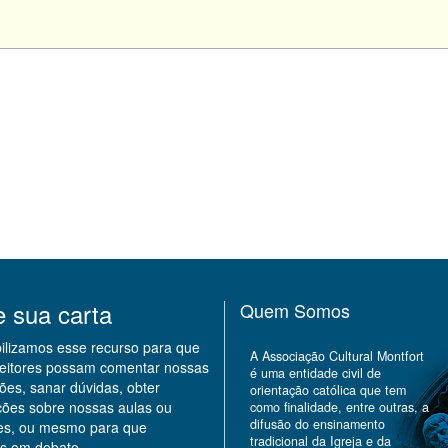
e sua carta
Quem Somos
bilizamos esse recurso para que
A Associação Cultural Montfort
leitores possam comentar nossas
é uma entidade civil de
ões, sanar dúvidas, obter
orientação católica que tem
ções sobre nossas aulas ou
como finalidade, entre outras, a
difusão do ensinamento
des, ou mesmo para que
tradicional da Igreja e da
s em debate.