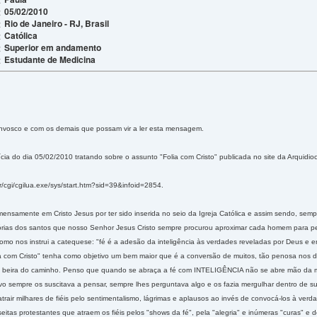
05/02/2010
:
Rio de Janeiro - RJ, Brasil
:
Católica
:
Superior em andamento
:
Estudante de Medicina
:
nvosco e com os demais que possam vir a ler esta mensagem.
ícia do dia 05/02/2010 tratando sobre o assunto "Folia com Cristo" publicada no site da Arquidio
r/cgi/cgilua.exe/sys/start.htm?sid=39&infoid=2854.
ensamente em Cristo Jesus por ter sido inserida no seio da Igreja Católica e assim sendo, sem
istórias dos santos que nosso Senhor Jesus Cristo sempre procurou aproximar cada homem pa
, como nos instrui a catequese: "fé é a adesão da inteligência às verdades reveladas por Deus e 
lia com Cristo" tenha como objetivo um bem maior que é a conversão de muitos, tão penosa nos
a beira do caminho. Penso que quando se abraça a fé com INTELIGÊNCIA não se abre mão da me
 sempre os suscitava a pensar, sempre lhes perguntava algo e os fazia mergulhar dentro de su
air milhares de fiéis pelo sentimentalismo, lágrimas e aplausos ao invés de convocá-los à verda
eitas protestantes que atraem os fiéis pelos "shows da fé", pela "alegria" e inúmeras "curas" 