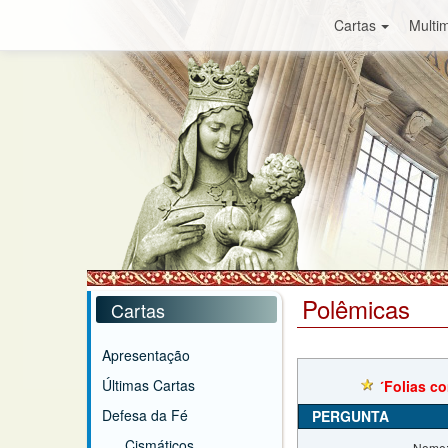
Cartas
Multim
Polêmicas
Cartas
Apresentação
Últimas Cartas
´Folias c
Defesa da Fé
PERGUNTA
Cismáticos
Nome