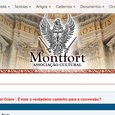
idia
Noticias
Artigos
Cadernos
Documentos
Or
om Cristo´. É este o verdadeiro caminho para a conversão?
Paula
: