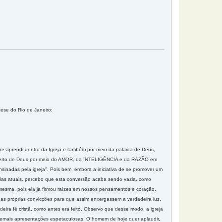
cese do Rio de Janeiro:
pre aprendi dentro da Igreja e também por meio da palavra de Deus,
ra perto de Deus por meio do AMOR, da INTELIGÊNCIA e da RAZÃO em
ensinadas pela igreja". Pois bem, embora a iniciativa de se promover um
 dias atuais, percebo que esta conversão acaba sendo vazia, como
sma, pois ela já firmou raízes em nossos pensamentos e coração.
as próprias convicções para que assim enxergassem a verdadeira luz.
deira fé cristã, como antes era feito. Observo que desse modo, a igreja
e demais apresentações espetaculosas. O homem de hoje quer aplaudir,