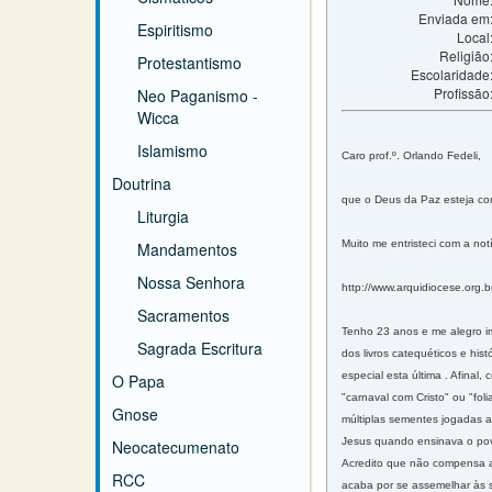
Enviada em
Espiritismo
Local
Religião
Protestantismo
Escolaridade
Profissão
Neo Paganismo -
Wicca
Islamismo
Caro prof.º. Orlando Fedeli,
Doutrina
que o Deus da Paz esteja co
Liturgia
Muito me entristeci com a not
Mandamentos
Nossa Senhora
http://www.arquidiocese.org.b
Sacramentos
Tenho 23 anos e me alegro im
Sagrada Escritura
dos livros catequéticos e h
especial esta última . Afinal
O Papa
"carnaval com Cristo" ou "fo
Gnose
múltiplas sementes jogadas 
Jesus quando ensinava o povo
Neocatecumenato
Acredito que não compensa atr
RCC
acaba por se assemelhar às s