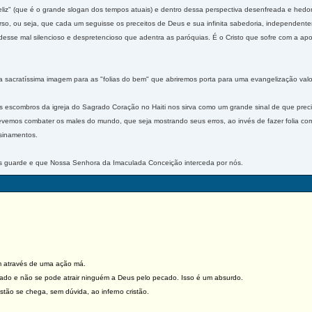
r feliz" (que é o grande slogan dos tempos atuais) e dentro dessa perspectiva desenfreada e hed
erso, ou seja, que cada um seguisse os preceitos de Deus e sua infinita sabedoria, independ
desse mal silencioso e despretencioso que adentra as paróquias. É o Cristo que sofre com a a
ua sacratíssima imagem para as "folias do bem" que abriremos porta para uma evangelização va
s escombros da igreja do Sagrado Coração no Haiti nos sirva como um grande sinal de que pre
evemos combater os males do mundo, que seja mostrando seus erros, ao invés de fazer folia c
sinamentos.
 guarde e que Nossa Senhora da Imaculada Conceição interceda por nós.
através de uma ação má.
do e não se pode atrair ninguém a Deus pelo pecado. Isso é um absurdo.
ão se chega, sem dúvida, ao inferno cristão.