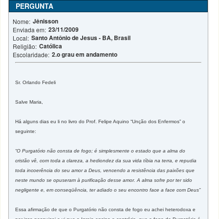
PERGUNTA
Jênisson
Nome:
23/11/2009
Enviada em:
Santo Antônio de Jesus - BA, Brasil
Local:
Católica
Religião:
2.o grau em andamento
Escolaridade:
Sr. Orlando Fedeli
Salve Maria,
Há alguns dias eu li no livro do Prof. Felipe Aquino “Unção dos Enfermos” o
seguinte:
“O Purgatório não consta de fogo; é simplesmente o estado que a alma do
cristão vê, com toda a clareza, a hediondez da sua vida tíbia na terra, e repudia
toda incoerência do seu amor a Deus, vencendo a resistência das paixões que
neste mundo se opuseram à purificação desse amor. A alma sofre por ter sido
negligente e, em conseqüência, ter adiado o seu encontro face a face com Deus”
Essa afirmação de que o Purgatório não consta de fogo eu achei heterodoxa e