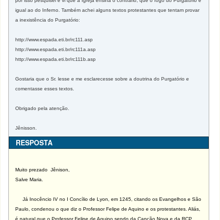
por isso pesquisei e vi que a Igreja ensina o contrário, que o fogo do Purgatório é
igual ao do Inferno. Também achei alguns textos protestantes que tentam provar
a inexistência do Purgatório:
http://www.espada.eti.br/rc111.asp
http://www.espada.eti.br/rc111a.asp
http://www.espada.eti.br/rc111b.asp
Gostaria que o Sr. lesse e me esclarecesse sobre a doutrina do Purgatório e
comentasse esses textos.
Obrigado pela atenção.
Jênisson.
RESPOSTA
Muito prezado Jênison,
Salve Maria.
Já Inocêncio IV no I Concílio de Lyon, em 1245, citando os Evangelhos e São
Paulo, condenou o que diz o Professor Felipe de Aquino e os protestantes. Aliás,
é natural que o Professor Felipe de Aquino sendo da Canção Nova e da RCP