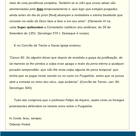
meio de uma penitência completa. Também se tu crês que essas almas são
atormentadas pelo
fogo
temporariamente e, que logo que estejam purgadas,
ainda antes do dia do juízo
[final]
alcançam a verdadeira e eterna beatitude que
consiste na visão de Deus face a face e em seu amor”
(Clemente VI na
carta
Super quibusdam
a Consolador católicon dos armênios
,
de 29 de
Setembro de 1351. Denzinger 570 t. Destaque é nosso).
E no Concílio de Trento a Santa Igreja ensinou:
“Canon 80. Se alguém disser que depois de recebida a graça da justificação, de
tal maneira se lhe perdoa a culpa esse apaga o reato da pena eterna a qualquer
pecador arrependido, que não lhe resta culpa alguma de pena temporal que
tenha que se pagar neste mundo ou no outro no Purgatório, antes que se possa
abrir a entrada no reino dos céus, seja anátema”.
(Concílio de Trento, can. 80.
Denzinger, 840).
Tudo isto comprova que o professor Felipe de Aquino, assim como os hereges
protestantes defendem os mesmo erros sobre o Purgatório.
In Corde Jesu, semper,
Orlando Fedeli