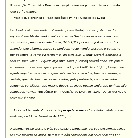
(Renovação Carismática Protestante) repita erros do protestantismo negando o
fogo do Purgatório.
Veja o que ensinou o Papa Inocêncio IV, no I Concílio de Lyon:
“23. Finalmente, afirmando a Verdade
[Jesus Cristo]
no Evangelho que “se
alguém disser blasfemando contra o Espírito Santo, não se o perdoará nem
neste mundo, nem no mundo futuro, (Mt XII,32), por essas palavras se dá a
entender que algumas culpas se perdoam neste mundo presente e outras no
mundo futuro, e como diz também o Apóstolo que “O
fogo
provará qual seja a
obra de cada um; e : “Aquele cuja obra arder
[queimar] s
ofrerá dano; ele porém
se salvará; porém como quem passa pelo fogo (I CorIII, 13 e 15) (...) Porque com
aquele fogo transitório se purgam certamente os pecados, Não os criminais, ou
capitais, que não foram antes perdoados, pela penitência, mas os pecados
pequenos ou miúdos, que mesmo depois da morte pesam ainda que tenham sido
perdoados na vida”
(Inocêncio IV, - I Concílio de Lyon, em 1245. Denzinger 456 o
destaque é nosso).
O Papa Clemente VI na carta
Super quibusdam
a Consolador católicon dos
armênios,
de 29 de Setembro de 1351, diz:
“Perguntamos se creste e crês que existe o purgatório, em que descem as almas
dos que morrem na graça, porém que não satisfizeram por seus pecados por