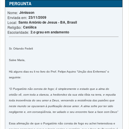
PERGUNTA
Jênisson
Nome:
23/11/2009
Enviada em:
Santo Antônio de Jesus - BA, Brasil
Local:
Católica
Religião:
2.o grau em andamento
Escolaridade:
Sr. Orlando Fedeli
Salve Maria,
Há alguns dias eu li no livro do Prof. Felipe Aquino “Unção dos Enfermos” o
seguinte:
“O Purgatório não consta de fogo; é simplesmente o estado que a alma do
cristão vê, com toda a clareza, a hediondez da sua vida tíbia na terra, e repudia
toda incoerência do seu amor a Deus, vencendo a resistência das paixões que
neste mundo se opuseram à purificação desse amor. A alma sofre por ter sido
negligente e, em conseqüência, ter adiado o seu encontro face a face com Deus”
Essa afirmação de que o Purgatório não consta de fogo eu achei heterodoxa e