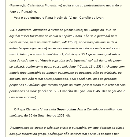
(Renovação Carismática Protestante) repita erros do protestantismo negando o
fogo do Purgatório.
Veja o que ensinou o Papa Inocêncio IV, no I Concílio de Lyon:
“23. Finalmente, afirmando a Verdade
[Jesus Cristo]
no Evangelho que “se
alguém disser blasfemando contra o Espírito Santo, não se o perdoará nem
neste mundo, nem no mundo futuro, (Mt XII,32), por essas palavras se dá a
entender que algumas culpas se perdoam neste mundo presente e outras no
mundo futuro, e como diz também o Apóstolo que “O
fogo
provará qual seja a
obra de cada um; e : “Aquele cuja obra arder
[queimar] s
ofrerá dano; ele porém
se salvará; porém como quem passa pelo fogo (I CorIII, 13 e 15) (...) Porque com
aquele fogo transitório se purgam certamente os pecados, Não os criminais, ou
capitais, que não foram antes perdoados, pela penitência, mas os pecados
pequenos ou miúdos, que mesmo depois da morte pesam ainda que tenham sido
perdoados na vida”
(Inocêncio IV, - I Concílio de Lyon, em 1245. Denzinger 456 o
destaque é nosso).
O Papa Clemente VI na carta
Super quibusdam
a Consolador católicon dos
armênios,
de 29 de Setembro de 1351, diz:
“Perguntamos se creste e crês que existe o purgatório, em que descem as almas
dos que morrem na graça, porém que não satisfizeram por seus pecados por