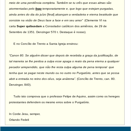
meio de uma penitência completa. Também se tu crês que essas almas são
atormentadas pelo
fogo
temporariamente e, que logo que estejam purgadas,
ainda antes do dia do juízo
[final]
alcançam a verdadeira e eterna beatitude que
consiste na visão de Deus face a face e em seu amor”
(Clemente VI na
carta
Super quibusdam
a Consolador católicon dos armênios
,
de 29 de
Setembro de 1351. Denzinger 570 t. Destaque é nosso).
E no Concílio de Trento a Santa Igreja ensinou:
“Canon 80. Se alguém disser que depois de recebida a graça da justificação, de
tal maneira se lhe perdoa a culpa esse apaga o reato da pena eterna a qualquer
pecador arrependido, que não lhe resta culpa alguma de pena temporal que
tenha que se pagar neste mundo ou no outro no Purgatório, antes que se possa
abrir a entrada no reino dos céus, seja anátema”.
(Concílio de Trento, can. 80.
Denzinger, 840).
Tudo isto comprova que o professor Felipe de Aquino, assim como os hereges
protestantes defendem os mesmo erros sobre o Purgatório.
In Corde Jesu, semper,
Orlando Fedeli