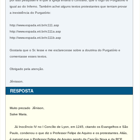
por isso pesquisei e vi que a Igreja ensina o contrário, que o fogo do Purgatório é
igual ao do Inferno. Também achei alguns textos protestantes que tentam provar
a inexistência do Purgatório:
http://www.espada.eti.br/rc111.asp
http://www.espada.eti.br/rc111a.asp
http://www.espada.eti.br/rc111b.asp
Gostaria que o Sr. lesse e me esclarecesse sobre a doutrina do Purgatório e
comentasse esses textos.
Obrigado pela atenção.
Jênisson.
RESPOSTA
Muito prezado Jênison,
Salve Maria.
Já Inocêncio IV no I Concílio de Lyon, em 1245, citando os Evangelhos e São
Paulo, condenou o que diz o Professor Felipe de Aquino e os protestantes. Aliás,
é natural que o Professor Felipe de Aquino sendo da Canção Nova e da RCP