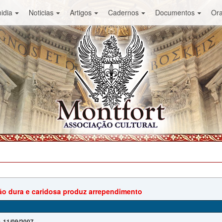
idia
Noticias
Artigos
Cadernos
Documentos
Or
o dura e caridosa produz arrependimento
11/09/2007
: