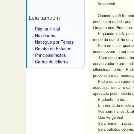
Vergonha!
Quando você for ordenad
Leia também
continuará a pedir que 
Grogotó dos Pimentas
Página inicial
E quando você, por aca
Novidades
medo do que dirão de vo
Navegue por Temas
Para se calar, quando 
Roteiro de Estudos
desde jovem, a ser cob
Principais textos
Com esse medo, tenho 
Cartas de leitores
conservador é um medro
silenciosamente... Pad
prudência e da moderaç
Padre conservador é o 
desculpar o mal, e cam
aprovado pela maioria q
Prudentemente...
Em nome da moderaç
Nos seminários. E até 
Que vergonha!
Seja homem, rapaz, e 
Seja católico de verd