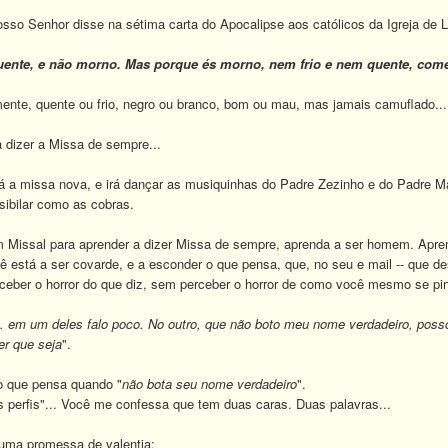
so Senhor disse na sétima carta do Apocalipse aos católicos da Igreja de L
quente, e não morno. Mas porque és morno, nem frio e nem quente, come
te, quente ou frio, negro ou branco, bom ou mau, mas jamais camuflado... I
dizer a Missa de sempre...
a missa nova, e irá dançar as musiquinhas do Padre Zezinho e do Padre Mar
sibilar como as cobras.
ssal para aprender a dizer Missa de sempre, aprenda a ser homem. Aprend
tá a ser covarde, e a esconder o que pensa, que, no seu e mail -- que de
eber o horror do que diz, sem perceber o horror de como você mesmo se pi
is. em um deles falo poco. No outro, que não boto meu nome verdadeiro, pos
er que seja
".
 que pensa quando "
não bota seu nome verdadeiro
".
erfis"... Você me confessa que tem duas caras. Duas palavras...
ma promessa de valentia: