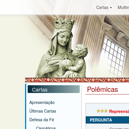
Cartas
Multim
Polêmicas
Cartas
Apresentação
Últimas Cartas
Repreensã
Defesa da Fé
PERGUNTA
Cismáticos
Enviada em