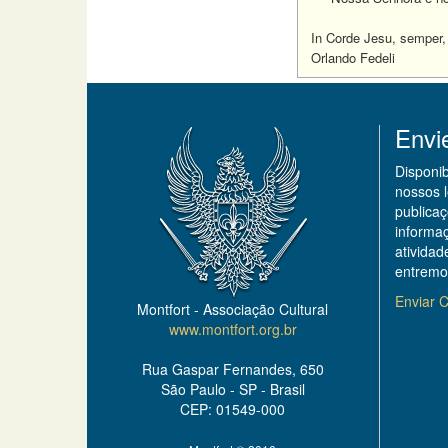
In Corde Jesu, semper,
Orlando Fedeli
Envi
Disponi
nossos 
publicaç
informa
ativida
entremo
Enviar C
Montfort - Associação Cultural
www.montfort.org.br
Rua Gaspar Fernandes, 650
São Paulo - SP - Brasil
CEP: 01549-000