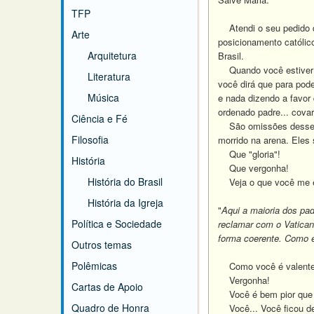
TFP
Atendi o seu pedido d
Arte
posicionamento católic
Arquitetura
Brasil.
Quando você estiver nu
Literatura
você dirá que para pod
Música
e nada dizendo a favor 
ordenado padre... cova
Ciência e Fé
São omissões desse tip
Filosofia
morrido na arena. Eles 
Que "gloria"!
História
Que vergonha!
História do Brasil
Veja o que você me 
História da Igreja
"
Aqui a maioria dos pa
Política e Sociedade
reclamar com o Vaticano
forma coerente. Como e
Outros temas
Polêmicas
Como você é valente! 
Vergonha!
Cartas de Apoio
Você é bem pior que e
Quadro de Honra
Você... Você ficou de