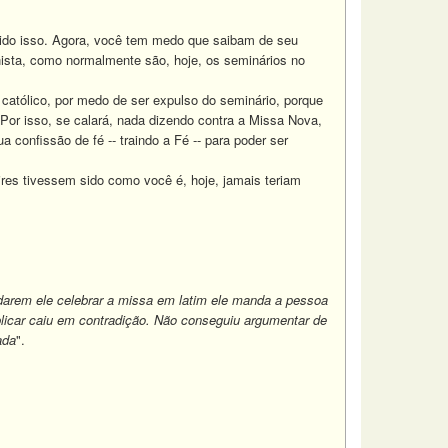
ido isso. Agora, você tem medo que saibam de seu
nista, como normalmente são, hoje, os seminários no
atólico, por medo de ser expulso do seminário, porque
Por isso, se calará, nada dizendo contra a Missa Nova,
 confissão de fé -- traindo a Fé -- para poder ser
es tivessem sido como você é, hoje, jamais teriam
darem ele celebrar a missa em latim ele manda a pessoa
splicar caiu em contradição. Não conseguiu argumentar de
ada
".