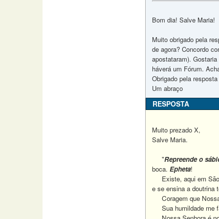
Bom dia! Salve Maria!
Muito obrigado pela re
de agora? Concordo com
apostataram). Gostaria
háverá um Fórum. Acha 
Obrigado pela resposta 
Um abraço
RESPOSTA
Muito prezado X,
Salve Maria.
"
Repreende o sábio
boca.
Epheta
!
Existe, aqui em São P
e se ensina a doutrina
Coragem que Nossa Se
Sua humildade me faz 
Nossa Senhora é nossa