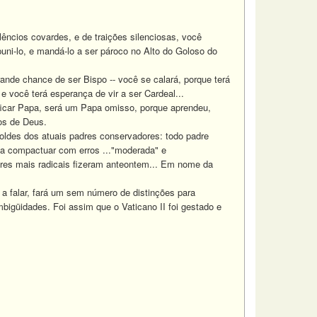
lêncios covardes, e de traições silenciosas, você
uni-lo, e mandá-lo a ser pároco no Alto do Goloso do
nde chance de ser Bispo -- você se calará, porque terá
 você terá esperança de vir a ser Cardeal...
 ficar Papa, será um Papa omisso, porque aprendeu,
os de Deus.
des dos atuais padres conservadores: todo padre
sca compactuar com erros ..."moderada" e
dres mais radicais fizeram anteontem... Em nome da
a falar, fará um sem número de distinções para
igüidades. Foi assim que o Vaticano II foi gestado e