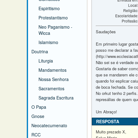
Local
Espiritismo
Religião
Escolaridade
Protestantismo
Profissão
Neo Paganismo -
Saudações
Wicca
Islamismo
Em primeiro lugar gosta
posso me declarar a fav
Doutrina
(http://www.ecclesiacat
Liturgia
Não sei se é verdade o
Gostaria de saber como
Mandamentos
que se mandarem ele ce
Nossa Senhora
quando foi esplicar ca
de boca fechada. Se co
Sacramentos
No orkut tenho 2 perfi
Sagrada Escritura
represálias de quem que
O Papa
Um Abraço!
Gnose
RESPOSTA
Neocatecumenato
Muito prezado X,
RCC
Salve Maria.