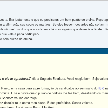
sposta. Era justamente o que eu precisava; um bom puxão de orelha. Peço ago
 a afirmação sua sobre os mártires. Se eles fossem covardes não seriam márt
 de não ser um dos que apostatam a fé mas alguém que defende a fé até o fi
que vale a pena participar?
e pelo puxão de orelha.
 e ele te agradecerá
" diz a Sagrada Escritura. Você reagiu bem. Seja vale
aulo, uma casa para a pré formação de candidatos ao seminário do
IBP
, n
 tomista. Lute e prove que o puxão de orelhas lhe fez bem, desafiando os ma
nhora vai lhe dar força.
desejar tê-lo como meu aluno. E dos preferidos. Sendo valente.
 força. Ela é nosso Forte. Montfort.