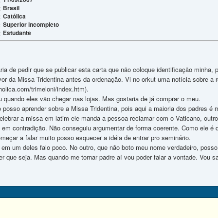
Brasil
:
Católica
:
Superior incompleto
:
Estudante
:
ria de pedir que se publicar esta carta que não coloque identificação minha,
or da Missa Tridentina antes da ordenação. Vi no orkut uma notícia sobre a r
holica.com/trimeloni/index.htm).
u quando eles vão chegar nas lojas. Mas gostaria de já comprar o meu.
 posso aprender sobre a Missa Tridentina, pois aqui a maioria dos padres é 
lebrar a missa em latim ele manda a pessoa reclamar com o Vaticano, outro f
iu em contradição. Não conseguiu argumentar de forma coerente. Como ele é d
meçar a falar muito posso esquecer a idéia de entrar pro seminário.
s. em um deles falo poco. No outro, que não boto meu nome verdadeiro, poss
r que seja. Mas quando me tornar padre aí vou poder falar a vontade. Vou sa