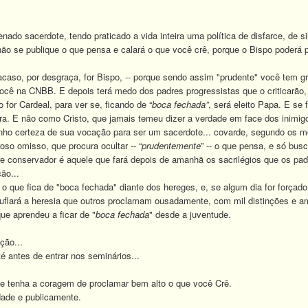
o sacerdote, tendo praticado a vida inteira uma política de disfarce, de si
não se publique o que pensa e calará o que você crê, porque o Bispo poderá p
.
so, por desgraça, for Bispo, -- porque sendo assim "prudente" você tem gra
cê na CNBB. E depois terá medo dos padres progressistas que o criticarão, e
for Cardeal, para ver se, ficando de “
boca fechada”
, será eleito Papa. E se
ra. E não como Cristo, que jamais temeu dizer a verdade em face dos inimig
certeza de sua vocação para ser um sacerdote... covarde, segundo os mol
so omisso, que procura ocultar -- “
prudentemente
” -- o que pensa, e só bu
re conservador é aquele que fará depois de amanhã os sacrilégios que os pa
ão...
que fica de "boca fechada" diante dos hereges, e, se algum dia for forçado 
uflará a heresia que outros proclamam ousadamente, com mil distinções e amb
ue aprendeu a ficar de "
boca fechada
" desde a juventude.
ão...
antes de entrar nos seminários...
tenha a coragem de proclamar bem alto o que você Crê.
ade e publicamente.