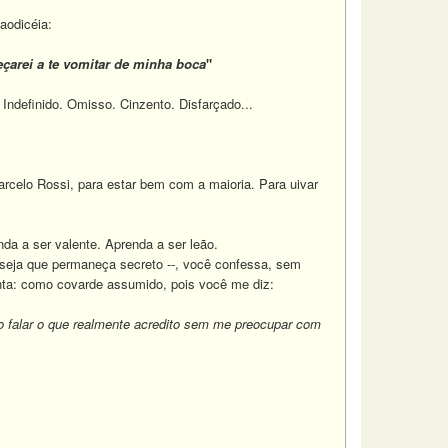
aodicéia:
çarei a te vomitar de minha boca
"
ndefinido. Omisso. Cinzento. Disfarçado...
celo Rossi, para estar bem com a maioria. Para uivar
a a ser valente. Aprenda a ser leão.
seja que permaneça secreto --, você confessa, sem
nta: como covarde assumido, pois você me diz:
so falar o que realmente acredito sem me preocupar com