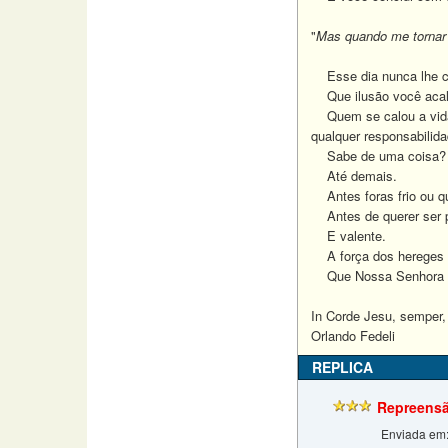
"
Mas quando me tornar p
Esse dia nunca lhe ch
Que ilusão você acal
Quem se calou a vida t
qualquer responsabilid
Sabe de uma coisa? Tom
Até demais.
Antes foras frio ou qu
Antes de querer ser p
E valente.
A força dos hereges v
Que Nossa Senhora te
In Corde Jesu, semper
Orlando Fedeli
REPLICA
Repreensã
Enviada em