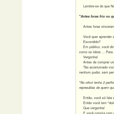
Lembre-se do que Nos
"
Antes foras frio ou 
Antes foras sinceramen
Você quer aprender a 
Escondido?
Em público, você dirá 
como os lobos ... Para 
Vergonha!
Antes de comprar um Mi
Tão acostumado você es
nenhum pudor, sem perc
"
No orkut tenho 2 perf
represálias de quem qu
Então, você só fala o
Então você tem "dois p
Que vergonha!
E você conclui com u