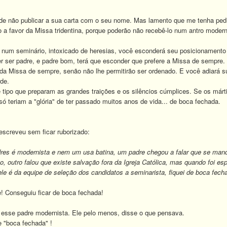
e não publicar a sua carta com o seu nome. Mas lamento que me tenha ped
o a favor da Missa tridentina, porque poderão não recebê-lo num antro moder
m seminário, intoxicado de heresias, você esconderá seu posicionamento c
er ser padre, e padre bom, terá que esconder que prefere a Missa de sempre. 
da Missa de sempre, senão não lhe permitirão ser ordenado. E você adiará sua
rde.
o que preparam as grandes traições e os silêncios cúmplices. Se os mártir
só teriam a "glória" de ter passado muitos anos de vida... de boca fechada.
escreveu sem ficar ruborizado:
dres é modernista e nem um usa batina, um padre chegou a falar que se man
, outro falou que existe salvação fora da Igreja Católica, mas quando foi e
le é da equipe de seleção dos candidatos a seminarista, fiquei de boca fech
Conseguiu ficar de boca fechada!
sse padre modernista. Ele pelo menos, disse o que pensava.
 "boca fechada" !