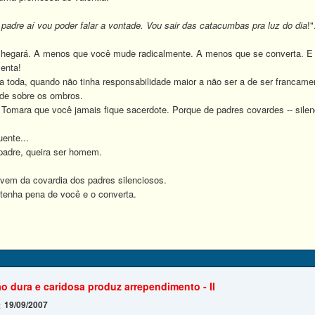
adre aí vou poder falar a vontade. Vou sair das catacumbas pra luz do dia
!"
egará. A menos que você mude radicalmente. A menos que se converta. E é 
enta!
oda, quando não tinha responsabilidade maior a não ser a de ser francamente
ade sobre os ombros.
ara que você jamais fique sacerdote. Porque de padres covardes -- silenci
ente...
adre, queira ser homem.
em da covardia dos padres silenciosos.
nha pena de você e o converta.
,
o dura e caridosa produz arrependimento - II
19/09/2007
: