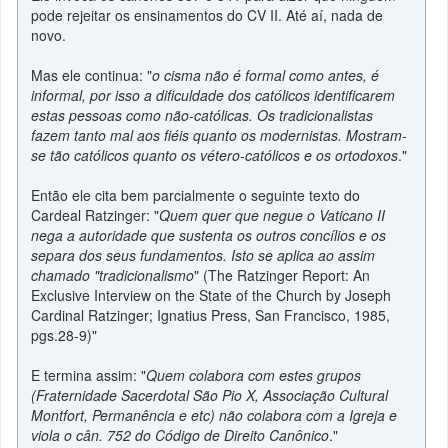
pode rejeitar os ensinamentos do CV II. Até aí, nada de
novo.
Mas ele continua: "
o cisma não é formal como antes, é
informal, por isso a dificuldade dos católicos identificarem
estas pessoas como não-católicas. Os tradicionalistas
fazem tanto mal aos fiéis quanto os modernistas. Mostram-
se tão católicos quanto os vétero-católicos e os ortodoxos
."
Então ele cita bem parcialmente o seguinte texto do
Cardeal Ratzinger: "
Quem quer que negue o Vaticano II
nega a autoridade que sustenta os outros concílios e os
separa dos seus fundamentos. Isto se aplica ao assim
chamado "tradicionalismo
" (The Ratzinger Report: An
Exclusive Interview on the State of the Church by Joseph
Cardinal Ratzinger; Ignatius Press, San Francisco, 1985,
pgs.28-9)"
E termina assim: "
Quem colabora com estes grupos
(Fraternidade Sacerdotal São Pio X, Associação Cultural
Montfort, Permanência e etc) não colabora com a Igreja e
viola o cân. 752 do Código de Direito Canônico
."