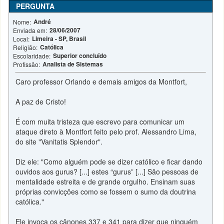
PERGUNTA
André
Nome:
28/06/2007
Enviada em:
Limeira - SP, Brasil
Local:
Católica
Religião:
Superior concluído
Escolaridade:
Analista de Sistemas
Profissão:
Caro professor Orlando e demais amigos da Montfort,
A paz de Cristo!
É com muita tristeza que escrevo para comunicar um
ataque direto à Montfort feito pelo prof. Alessandro Lima,
do site "Vanitatis Splendor".
Diz ele: "Como alguém pode se dizer católico e ficar dando
ouvidos aos gurus? [...] estes “gurus” [...] São pessoas de
mentalidade estreita e de grande orgulho. Ensinam suas
próprias convicções como se fossem o sumo da doutrina
católica."
Ele invoca os cânones 337 e 341 para dizer que ninguém