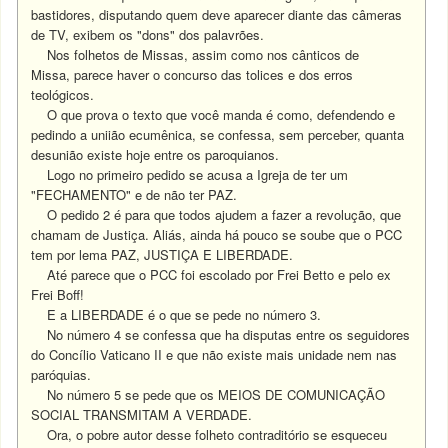
bastidores, disputando quem deve aparecer diante das câmeras
de TV, exibem os "dons" dos palavrões.
Nos folhetos de Missas, assim como nos cânticos de
Missa, parece haver o concurso das tolices e dos erros
teológicos.
O que prova o texto que você manda é como, defendendo e
pedindo a uniião ecumênica, se confessa, sem perceber, quanta
desunião existe hoje entre os paroquianos.
Logo no primeiro pedido se acusa a Igreja de ter um
"FECHAMENTO" e de não ter PAZ.
O pedido 2 é para que todos ajudem a fazer a revolução, que
chamam de Justiça. Aliás, ainda há pouco se soube que o PCC
tem por lema PAZ, JUSTIÇA E LIBERDADE.
Até parece que o PCC foi escolado por Frei Betto e pelo ex
Frei Boff!
E a LIBERDADE é o que se pede no número 3.
No número 4 se confessa que ha disputas entre os seguidores
do Concílio Vaticano II e que não existe mais unidade nem nas
paróquias.
No número 5 se pede que os MEIOS DE COMUNICAÇÃO
SOCIAL TRANSMITAM A VERDADE.
Ora, o pobre autor desse folheto contraditório se esqueceu