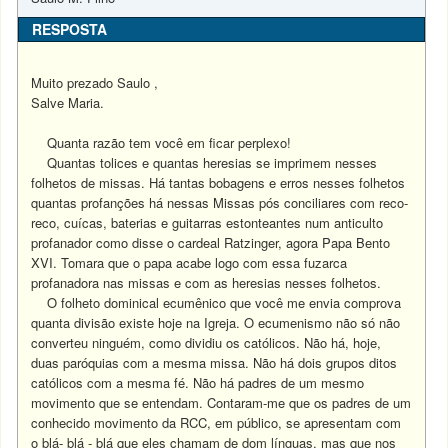
RESPOSTA
Muito prezado Saulo ,
Salve Maria.
Quanta razão tem você em ficar perplexo!
Quantas tolices e quantas heresias se imprimem nesses
folhetos de missas. Há tantas bobagens e erros nesses folhetos
quantas profanções há nessas Missas pós conciliares com reco-
reco, cuícas, baterias e guitarras estonteantes num anticulto
profanador como disse o cardeal Ratzinger, agora Papa Bento
XVI. Tomara que o papa acabe logo com essa fuzarca
profanadora nas missas e com as heresias nesses folhetos.
O folheto dominical ecumênico que você me envia comprova
quanta divisão existe hoje na Igreja. O ecumenismo não só não
converteu ninguém, como dividiu os católicos. Não há, hoje,
duas paróquias com a mesma missa. Não há dois grupos ditos
católicos com a mesma fé. Não há padres de um mesmo
movimento que se entendam. Contaram-me que os padres de um
conhecido movimento da RCC, em público, se apresentam com
o blá- blá - blá que eles chamam de dom línguas, mas que nos