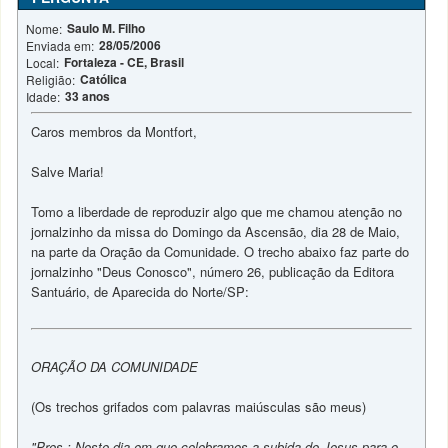
Saulo M. Filho
Nome:
28/05/2006
Enviada em:
Fortaleza - CE, Brasil
Local:
Católica
Religião:
33 anos
Idade:
Caros membros da Montfort,
Salve Maria!
Tomo a liberdade de reproduzir algo que me chamou atenção no
jornalzinho da missa do Domingo da Ascensão, dia 28 de Maio,
na parte da Oração da Comunidade. O trecho abaixo faz parte do
jornalzinho "Deus Conosco", número 26, publicação da Editora
Santuário, de Aparecida do Norte/SP:
ORAÇÃO DA COMUNIDADE
(Os trechos grifados com palavras maiúsculas são meus)
"Pres.: Neste dia em que celebramos a subida de Jesus para o