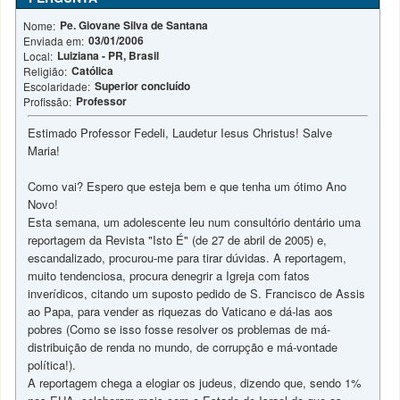
Pe. Giovane Silva de Santana
Nome:
03/01/2006
Enviada em:
Luiziana - PR, Brasil
Local:
Católica
Religião:
Superior concluído
Escolaridade:
Professor
Profissão:
Estimado Professor Fedeli, Laudetur Iesus Christus! Salve
Maria!
Como vai? Espero que esteja bem e que tenha um ótimo Ano
Novo!
Esta semana, um adolescente leu num consultório dentário uma
reportagem da Revista "Isto É" (de 27 de abril de 2005) e,
escandalizado, procurou-me para tirar dúvidas. A reportagem,
muito tendenciosa, procura denegrir a Igreja com fatos
inverídicos, citando um suposto pedido de S. Francisco de Assis
ao Papa, para vender as riquezas do Vaticano e dá-las aos
pobres (Como se isso fosse resolver os problemas de má-
distribuição de renda no mundo, de corrupção e má-vontade
política!).
A reportagem chega a elogiar os judeus, dizendo que, sendo 1%