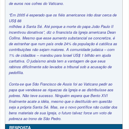
de euros nos cofres do Vaticano.
“Em 2005 é esperado que os fiéis americanos irão doar cerca de
US$ 88
milhões à Santa Sé. Até porque a morte do papa João Paulo II
incentivou donativos”, diz o financista da Igreja americana Dean
Collins. Mesmo que esse aumento substancial se concretize, é
de estranhar que num país onde 24% da população é católica as
contribuições não sejam maiores. A comunidade judaica – com
1% de cidadãos – mandou para Israel US$ 1 bilhão em ajuda
caritativa. O judaísmo ainda tem a vantagem de que seus
rabinos dificilmente são levados a tribunal sob a acusação de
pedofilia.
Conta-se que São Francisco de Assis foi ao Vaticano pedir ao
papa que vendesse as riquezas da Igreja e as distribuísse aos
pobres. Não teve sucesso. Ninguém espera que Bento XVI
finalmente acate a idéia, mesmo que o destituído em questão
seja a própria Santa Sé. Mas, se o novo pontífice não cuidar dos
bens materiais de sua Igreja, o futuro talvez force um voto de
pobreza ao trono de São Pedro.
RESPOSTA