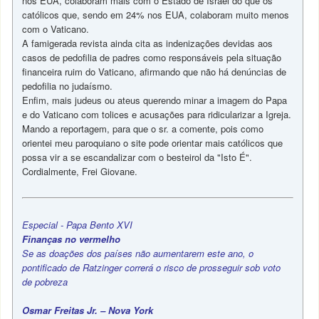
nos EUA, colaboram mais com o Estado de Israel do que os
católicos que, sendo em 24% nos EUA, colaboram muito menos
com o Vaticano.
A famigerada revista ainda cita as indenizações devidas aos
casos de pedofilia de padres como responsáveis pela situação
financeira ruim do Vaticano, afirmando que não há denúncias de
pedofilia no judaísmo.
Enfim, mais judeus ou ateus querendo minar a imagem do Papa
e do Vaticano com tolices e acusações para ridicularizar a Igreja.
Mando a reportagem, para que o sr. a comente, pois como
orientei meu paroquiano o site pode orientar mais católicos que
possa vir a se escandalizar com o besteirol da "Isto É".
Cordialmente, Frei Giovane.
Especial - Papa Bento XVI
Finanças no vermelho
Se as doações dos países não aumentarem este ano, o
pontificado de Ratzinger correrá o risco de prosseguir sob voto
de pobreza
Osmar Freitas Jr. – Nova York