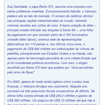
Sua Santidade, o papa Bento XVI, assume uma empresa com
sérios problemas materiais. Economicamente falando, o Vaticano
padece sob as leis de mercado. O número de católicos diminui
nas principais nações industrializadas do mundo, trazendo
menores receitas aos cofres da casa. A baixa cotação do dólar –
principal moeda utilizada nas doações à Santa Sé –, uma folha
de pagamento em que constam perto de 2.700 funcionários
(metade deles laicos), extensa rede de representações
diplomáticas em 174 países e, nos últimos cinco anos, o
pagamento de US$ 840 milhões em indenizações às vítimas de
pedofilia, principalmente nos Estados Unidos e na Irlanda, são
apenas parte da hemorragia pecunária de uma cidade-Estado que
já foi considerada potência econômica. Com isso, o slogan
escolhido por Bento XVI bem que poderia ser: “Uma esmolinha,
pelo amor de Deus!”
Em 2003, apesar do modo ainda sigiloso como conduz suas
finanças, o Vaticano divulgou seu orçamento. Naquele ano,
somaram-se três exercícios fiscais consecutivos de déficits. Na
última folha consta entrada de US$ 250,2 milhões e gastos de
US$ 262 milhões. Um prejuízo de US$ 12 milhões até que não é
tão assustador para uma organização com tremendo potencial de