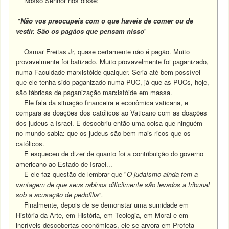
Nosso Senhor nos disse:
"
Não vos preocupeis com o que haveis de comer ou de
vestir. São os pagãos que pensam nisso
"
Osmar Freitas Jr, quase certamente não é pagão. Muito
provavelmente foi batizado. Muito provavelmente foi paganizado,
numa Faculdade marxistóide qualquer. Seria até bem possível
que ele tenha sido paganizado numa PUC, já que as PUCs, hoje,
são fábricas de paganização marxistóide em massa.
Ele fala da situação financeira e econômica vaticana, e
compara as doações dos católicos ao Vaticano com as doações
dos judeus a Israel. E descobriu então uma coisa que ninguém
no mundo sabia: que os judeus são bem mais ricos que os
católicos.
E esqueceu de dizer de quanto foi a contribuição do governo
americano ao Estado de Israel...
E ele faz questão de lembrar que "
O judaísmo ainda tem a
vantagem de que seus rabinos dificilmente são levados a tribunal
sob a acusação de pedofilia".
Finalmente, depois de se demonstar uma sumidade em
História da Arte, em História, em Teologia, em Moral e em
incríveis descobertas econômicas, ele se arvora em Profeta