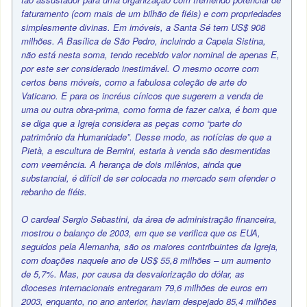
faturamento (com mais de um bilhão de fiéis) e com propriedades
simplesmente divinas. Em imóveis, a Santa Sé tem US$ 908
milhões. A Basílica de São Pedro, incluindo a Capela Sistina,
não está nesta soma, tendo recebido valor nominal de apenas E,
por este ser considerado inestimável. O mesmo ocorre com
certos bens móveis, como a fabulosa coleção de arte do
Vaticano. E para os incréus cínicos que sugerem a venda de
uma ou outra obra-prima, como forma de fazer caixa, é bom que
se diga que a Igreja considera as peças como “parte do
patrimônio da Humanidade”. Desse modo, as notícias de que a
Pietà, a escultura de Bernini, estaria à venda são desmentidas
com veemência. A herança de dois milênios, ainda que
substancial, é difícil de ser colocada no mercado sem ofender o
rebanho de fiéis.
O cardeal Sergio Sebastini, da área de administração financeira,
mostrou o balanço de 2003, em que se verifica que os EUA,
seguidos pela Alemanha, são os maiores contribuintes da Igreja,
com doações naquele ano de US$ 55,8 milhões – um aumento
de 5,7%. Mas, por causa da desvalorização do dólar, as
dioceses internacionais entregaram 79,6 milhões de euros em
2003, enquanto, no ano anterior, haviam despejado 85,4 milhões