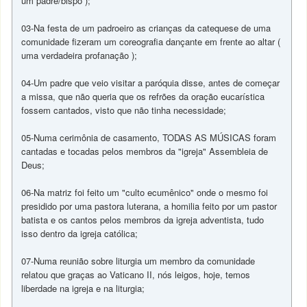
um padre/bispo );
03-Na festa de um padroeiro as crianças da catequese de uma
comunidade fizeram um coreografia dançante em frente ao altar (
uma verdadeira profanação );
04-Um padre que veio visitar a paróquia disse, antes de começar
a missa, que não queria que os refrões da oração eucarística
fossem cantados, visto que não tinha necessidade;
05-Numa cerimônia de casamento, TODAS AS MÚSICAS foram
cantadas e tocadas pelos membros da "igreja" Assembleia de
Deus;
06-Na matriz foi feito um "culto ecumênico" onde o mesmo foi
presidido por uma pastora luterana, a homilia feito por um pastor
batista e os cantos pelos membros da igreja adventista, tudo
isso dentro da igreja católica;
07-Numa reunião sobre liturgia um membro da comunidade
relatou que graças ao Vaticano II, nós leigos, hoje, temos
liberdade na igreja e na liturgia;