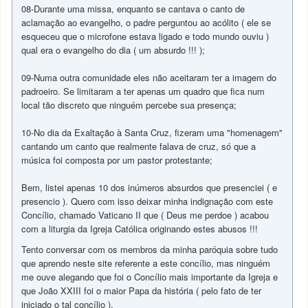
08-Durante uma missa, enquanto se cantava o canto de
aclamação ao evangelho, o padre perguntou ao acólito ( ele se
esqueceu que o microfone estava ligado e todo mundo ouviu )
qual era o evangelho do dia ( um absurdo !!! );
09-Numa outra comunidade eles não aceitaram ter a imagem do
padroeiro. Se limitaram a ter apenas um quadro que fica num
local tão discreto que ninguém percebe sua presença;
10-No dia da Exaltação à Santa Cruz, fizeram uma "homenagem"
cantando um canto que realmente falava de cruz, só que a
música foi composta por um pastor protestante;
Bem, listei apenas 10 dos inúmeros absurdos que presenciei ( e
presencio ). Quero com isso deixar minha indignação com este
Concílio, chamado Vaticano II que ( Deus me perdoe ) acabou
com a liturgia da Igreja Católica originando estes abusos !!!
Tento conversar com os membros da minha paróquia sobre tudo
que aprendo neste site referente a este concílio, mas ninguém
me ouve alegando que foi o Concílio mais importante da Igreja e
que João XXIII foi o maior Papa da história ( pelo fato de ter
iniciado o tal concílio ).