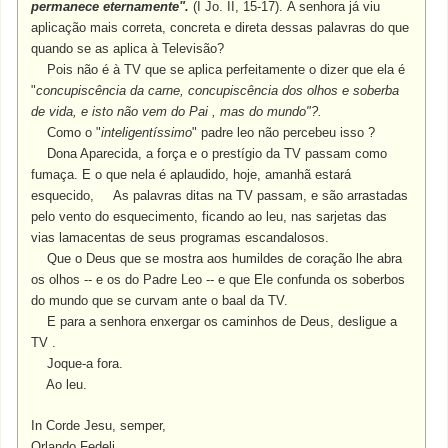
permanece eternamente".
(I Jo. II, 15-17). A senhora já viu
aplicação mais correta, concreta e direta dessas palavras do que
quando se as aplica à Televisão?
Pois não é à TV que se aplica perfeitamente o dizer que ela é
"
concupiscência da carne, concupiscência dos olhos e soberba
de vida, e isto não vem do Pai , mas do mundo"?.
Como o "
inteligentíssimo
" padre leo não percebeu isso ?
Dona Aparecida, a força e o prestígio da TV passam como
fumaça. E o que nela é aplaudido, hoje, amanhã estará
esquecido, As palavras ditas na TV passam, e são arrastadas
pelo vento do esquecimento, ficando ao leu, nas sarjetas das
vias lamacentas de seus programas escandalosos.
Que o Deus que se mostra aos humildes de coração lhe abra
os olhos -- e os do Padre Leo -- e que Ele confunda os soberbos
do mundo que se curvam ante o baal da TV.
E para a senhora enxergar os caminhos de Deus, desligue a
TV .
Joque-a fora.
Ao leu.
In Corde Jesu, semper,
Orlando Fedeli