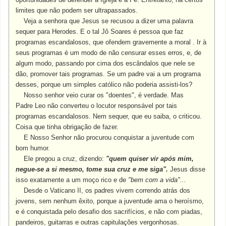
limites que não podem ser ultrapassados.
Veja a senhora que Jesus se recusou a dizer uma palavra
sequer para Herodes. E o tal Jô Soares é pessoa que faz
programas escandalosos, que ofendem gravemente a moral . Ir à
seus programas é um modo de não censurar esses erros, e, de
algum modo, passando por cima dos escândalos que nele se
dão, promover tais programas. Se um padre vai a um programa
desses, porque um simples católico não poderia assisti-los?
Nosso senhor veio curar os "doentes", é verdade. Mas
Padre Leo não converteu o locutor responsável por tais
programas escandalosos. Nem sequer, que eu saiba, o criticou.
Coisa que tinha obrigação de fazer.
E Nosso Senhor não procurou conquistar a juventude com
bom humor.
Ele pregou a cruz, dizendo:
"quem quiser vir após mim,
negue-se a si mesmo, tome sua cruz e me siga".
Jesus disse
isso exatamente a um moço rico e de
"bem com a vida"...
Desde o Vaticano II, os padres vivem correndo atrás dos
jovens, sem nenhum êxito, porque a juventude ama o heroísmo,
e é conquistada pelo desafio dos sacrifícios, e não com piadas,
pandeiros, guitarras e outras capitulações vergonhosas.