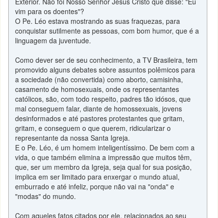
Exterior. Não foi Nosso Senhor Jesus Cristo que disse: "Eu
vim para os doentes"?
O Pe. Léo estava mostrando as suas fraquezas, para
conquistar sutilmente as pessoas, com bom humor, que é a
linguagem da juventude.
Como dever ser de seu conhecimento, a TV Brasileira, tem
promovido alguns debates sobre assuntos polêmicos para
a sociedade (não convertida) como aborto, camisinha,
casamento de homosexuais, onde os representantes
católicos, são, com todo respeito, padres tão idósos, que
mal conseguem falar, diante de homossexuais, jovens
desinformados e até pastores protestantes que gritam,
gritam, e conseguem o que querem, ridicularizar o
representante da nossa Santa Igreja.
E o Pe. Léo, é um homem inteligentíssimo. De bem com a
vida, o que também elimina a impressão que muitos têm,
que, ser um membro da Igreja, seja qual for sua posição,
implica em ser limitado para enxergar o mundo atual,
emburrado e até infeliz, porque não vai na "onda" e
"modas" do mundo.
Com aqueles fatos citados por ele, relacionados ao seu