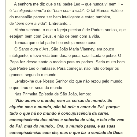
A senhora me diz que o tal padre Leo -- que nunca vi nem li --
é "
inteligentíssimo
"e de "
bem com a vida
". O tal Marcos Valério
do mensalão parece ser bem inteligente e estar, também,
de "
bem com a vida".
Entretanto...
Minha senhora, o que a Igreja precisa é de Padres santos, que
estejam bem com Deus, e não de bem com a vida.
Tomara que o tal padre Leo esteja nesse caso.
O Santo cura d´Ars, São João Maria Vianney, era pouco
inteligente, e teve vida bem dura e pura, sacrificada e pobre. O
Papa fez desse santo o modelo para os padres. Seria muito bom
que Padre Leo o imitasse. Para começar, não indo cortejar os
grandes segundo o mundo...
Lembro-lhe que Nosso Senhor diz que não rezou pelo mundo,
e que tirou os seus do mundo.
Nas Primeira Epístola de São João, lemos:
"Não ameis o mundo, nem as coisas do mundo. Se
alguém ama o mundo, não há nele o amor do Pai, porque
tudo o que há no mundo é concupiscência da carne,
concupiscência dos olhos e soberba de vida, e isto não vem
do Pai, mas do mundo.. Ora, o mundo passa, e as suas
concupiscências com ele, mas o que faz a vontade de Deus