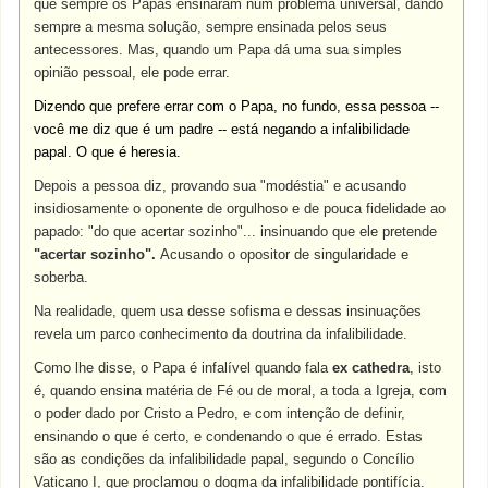
que sempre os Papas ensinaram num problema universal, dando
sempre a mesma solução, sempre ensinada pelos seus
antecessores. Mas, quando um Papa dá uma sua simples
opinião pessoal, ele pode errar.
Dizendo que prefere errar com o Papa, no fundo, essa pessoa --
você me diz que é um padre -- está negando a infalibilidade
papal. O que é heresia.
Depois a pessoa diz, provando sua "modéstia" e acusando
insidiosamente o oponente de orgulhoso e de pouca fidelidade ao
papado: "do que acertar sozinho"... insinuando
que ele pretende
"acertar sozinho".
Acusando o opositor de singularidade e
soberba.
Na realidade, quem usa desse sofisma e dessas insinuações
revela um parco conhecimento da doutrina da infalibilidade.
Como lhe disse, o Papa é infalível quando fala
ex cathedra
, isto
é, quando ensina matéria de Fé ou de moral, a toda a Igreja, com
o poder dado por Cristo a Pedro, e com intenção de definir,
ensinando o que é certo, e condenando o que é errado. Estas
são as condições da infalibilidade papal, segundo o Concílio
Vaticano I, que proclamou o dogma da infalibilidade pontifícia.