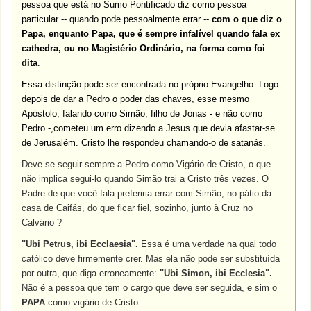
pessoa que está no Sumo Pontificado diz como pessoa
particular -- quando pode pessoalmente errar --
com o que diz o
Papa, enquanto Papa, que é sempre infalível quando fala ex
cathedra, ou no Magistério Ordinário, na forma como foi
dita
.
Essa distinção pode ser encontrada no próprio Evangelho. Logo
depois de dar a Pedro o poder das chaves, esse mesmo
Apóstolo, falando como Simão, filho de Jonas - e não como
Pedro -,cometeu um erro dizendo a Jesus que devia afastar-se
de Jerusalém. Cristo lhe respondeu chamando-o de satanás.
Deve-se seguir sempre a Pedro como Vigário de Cristo, o que
não implica segui-lo quando Simão trai a Cristo três vezes. O
Padre de que você fala preferiria errar com Simão, no pátio da
casa de Caifás, do que ficar fiel, sozinho, junto à Cruz no
Calvário ?
"Ubi Petrus, ibi Ecclaesia".
Essa é uma verdade na qual todo
católico deve firmemente crer. Mas ela não pode ser substituída
por outra, que diga erroneamente:
"Ubi Simon, ibi Ecclesia".
Não é a pessoa que tem o cargo que deve ser seguida, e sim o
PAPA
como vigário de Cristo.