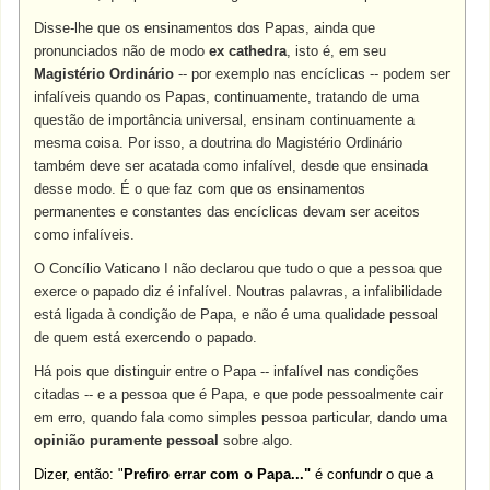
Disse-lhe que os ensinamentos dos Papas, ainda que
pronunciados não de modo
ex cathedra
, isto é, em seu
Magistério Ordinário
-- por exemplo nas encíclicas -- podem ser
infalíveis quando os Papas, continuamente, tratando de uma
questão de importância universal, ensinam continuamente a
mesma coisa. Por isso, a doutrina do Magistério Ordinário
também deve ser acatada como infalível, desde que ensinada
desse modo. É o que faz com que os ensinamentos
permanentes e constantes das encíclicas devam ser aceitos
como infalíveis.
O Concílio Vaticano I não declarou que tudo o que a pessoa que
exerce o papado diz é infalível. Noutras palavras, a infalibilidade
está ligada à condição de Papa, e não é uma qualidade pessoal
de quem está exercendo o papado.
Há pois que distinguir entre o Papa -- infalível nas condições
citadas -- e a pessoa que é Papa, e que pode pessoalmente cair
em erro, quando fala como simples pessoa particular, dando uma
opinião puramente pessoal
sobre algo.
Dizer, então: "
Prefiro errar com o Papa..."
é confundr o que a