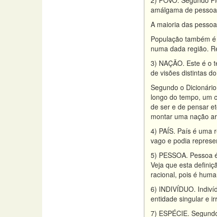
2) POVO. Segundo Pio
amálgama de pessoas
A maioria das pessoa
População também é d
numa dada região. Ref
3) NAÇÃO. Este é o te
de visões distintas d
Segundo o Dicionário
longo do tempo, um c
de ser e de pensar e
montar uma nação art
4) PAÍS. País é uma 
vago e podia repres
5) PESSOA. Pessoa é:
Veja que esta definiç
racional, pois é huma
6) INDIVÍDUO. Indiví
entidade singular e i
7) ESPÉCIE. Segundo 