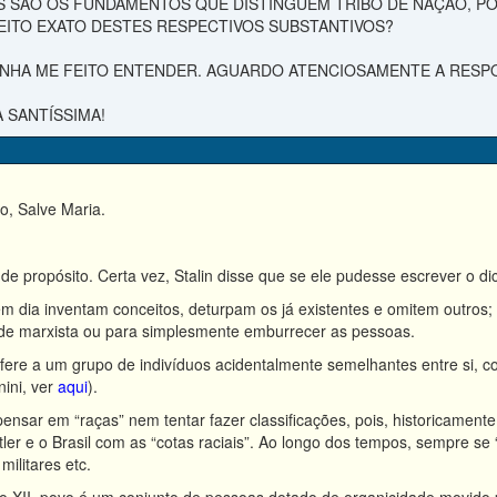
IS SÃO OS FUNDAMENTOS QUE DISTINGUEM TRIBO DE NAÇÃO, P
EITO EXATO DESTES RESPECTIVOS SUBSTANTIVOS?
NHA ME FEITO ENTENDER. AGUARDO ATENCIOSAMENTE A RESP
 SANTÍSSIMA!
o, Salve Maria.
e propósito. Certa vez, Stalin disse que se ele pudesse escrever o di
 dia inventam conceitos, deturpam os já existentes e omitem outros;
de marxista ou para simplesmente emburrecer as pessoas.
fere a um grupo de indivíduos acidentalmente semelhantes entre si
ini, ver
aqui
).
nsar em “raças” nem tentar fazer classificações, pois, historicamente,
itler e o Brasil com as “cotas raciais”. Ao longo dos tempos, sempre s
 militares etc.