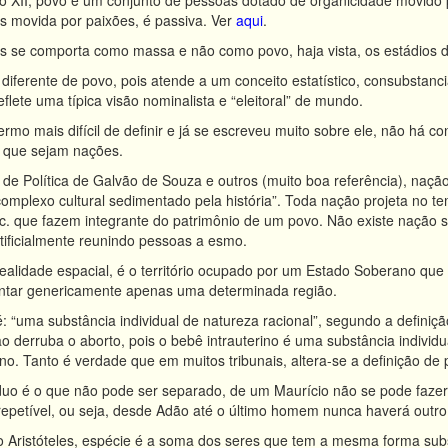
 XII, povo é um conjunto de pessoas dotado de organicidade movido po
 movida por paixões, é passiva. Ver
aqui
.
s se comporta como massa e não como povo, haja vista, os estádios d
iferente de povo, pois atende a um conceito estatístico, consubstan
lete uma típica visão nominalista e “eleitoral” de mundo.
rmo mais difícil de definir e já se escreveu muito sobre ele, não há c
o que sejam nações.
 de Política de Galvão de Souza e outros (muito boa referência), naç
omplexo cultural sedimentado pela história”. Toda nação projeta no te
tc. que fazem integrante do patrimônio de um povo. Não existe nação s
ificialmente reunindo pessoas a esmo.
realidade espacial, é o território ocupado por um Estado Soberano qu
entar genericamente apenas uma determinada região.
 “uma substância individual de natureza racional”, segundo a definiçã
ão derruba o aborto, pois o bebê intrauterino é uma substância individ
no. Tanto é verdade que em muitos tribunais, altera-se a definição de p
duo é o que não pode ser separado, de um Maurício não se pode fazer 
rrepetível, ou seja, desde Adão até o último homem nunca haverá outro
Aristóteles, espécie é a soma dos seres que tem a mesma forma subs