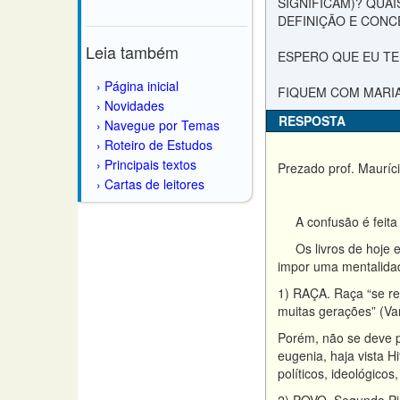
SIGNIFICAM)? QUA
DEFINIÇÃO E CONC
Leia também
ESPERO QUE EU TE
Página inicial
FIQUEM COM MARIA
Novidades
RESPOSTA
Navegue por Temas
Roteiro de Estudos
Principais textos
Prezado prof. Mauríci
Cartas de leitores
A confusão é feita d
Os livros de hoje em
impor uma mentalida
1) RAÇA. Raça “se re
muitas gerações” (Van
Porém, não se deve pe
eugenia, haja vista H
políticos, ideológicos,