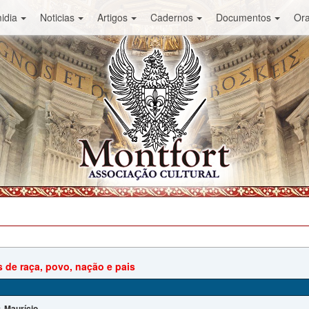
idia
Noticias
Artigos
Cadernos
Documentos
Or
s de raça, povo, nação e pais
Maurício
: