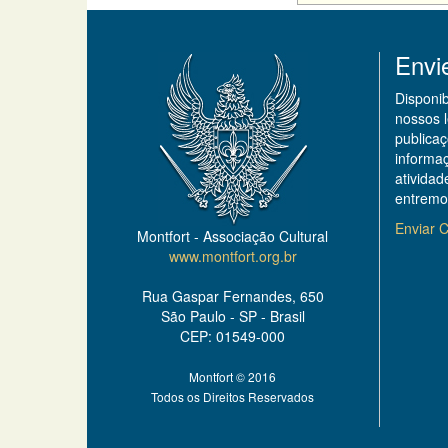
Envi
Disponi
nossos 
publicaç
informa
ativida
entremo
Enviar C
Montfort - Associação Cultural
www.montfort.org.br
Rua Gaspar Fernandes, 650
São Paulo - SP - Brasil
CEP: 01549-000
Montfort © 2016
Todos os Direitos Reservados