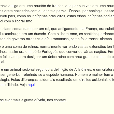
écia antiga era uma reunião de fratrias, que por sua vez era uma reunião
ibos eram entidades com autonomia parcial. Depois, por analogia, pass
/ou país, como os indígenas brasileiros, estas tribos indígenas podia
el com o liberalismo.
estado comandado por um rei, que antigamente, na França, era subdi
 Luxemburgo era um ducado. Com o liberalismo, os sentidos perdera
ido de governo milenarista e/ou romântico, como foi o “reich” alemão.
 é uma soma de reinos, normalmente varrendo vastas extensões terri
einos, assim era o Império Português que converteu várias nações. Em 
 foi usado para designar um único reino com área grande contendo po
ial.
m animal racional segundo a definição de Aristóteles, é um criatura 
ser genérico, referindo-se à espécie humana. Homem e mulher tem a 
ologia. Estas diferenças acidentais resultarão em direitos acidentais 
feminilidade. Veja
aqui
.
se tiver mais alguma dúvida, nos contate.