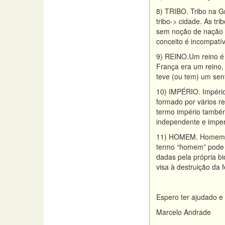
8) TRIBO. Tribo na Gr
tribo-> cidade. As tr
sem noção de nação e
conceito é incompatív
9) REINO.Um reino é 
França era um reino,
teve (ou tem) um sent
10) IMPÉRIO. Império
formado por vários r
termo império também
independente e imper
11) HOMEM. Homem é u
termo “homem” pode 
dadas pela própria bi
visa à destruição da 
Espero ter ajudado e 
Marcelo Andrade