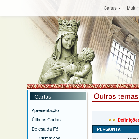
Cartas
Multim
Outros temas
Cartas
Apresentação
Últimas Cartas
Definiçõe
Defesa da Fé
PERGUNTA
Cismáticos
Nome