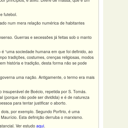
r princípios, é ativo. Difere de massa, que é um
e futebol.
ciado num mera relação numérica de habitantes
onsenso. Guerras e secessões já feitas sob o manto
ão é “uma sociedade humana em que foi definido, ao
mpo tradições, costumes, crenças religiosas, modos
em história e tradição, desta forma não se pode
e governa uma nação. Antigamente, o termo era mais
o insuperável de Boécio, repetida por S. Tomás.
ual (porque não pode ser dividida) e é de natureza
essoa para tentar justificar o aborto.
dois, por exemplo. Segundo Porfirio, é uma
 Maurício. Esta definição derruba o marxismo.
tancial. Ver estudo
aqui
.