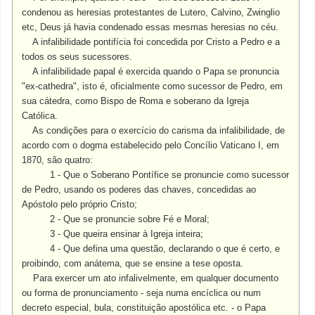
condenou as heresias protestantes de Lutero, Calvino, Zwinglio
etc, Deus já havia condenado essas mesmas heresias no céu.
A infalibilidade pontifícia foi concedida por Cristo a Pedro e a
todos os seus sucessores.
A infalibilidade papal é exercida quando o Papa se pronuncia
"ex-cathedra", isto é, oficialmente como sucessor de Pedro, em
sua cátedra, como Bispo de Roma e soberano da Igreja
Católica.
As condições para o exercício do carisma da infalibilidade, de
acordo com o dogma estabelecido pelo Concílio Vaticano I, em
1870, são quatro:
1 - Que o Soberano Pontífice se pronuncie como sucessor
de Pedro, usando os poderes das chaves, concedidas ao
Apóstolo pelo próprio Cristo;
2 - Que se pronuncie sobre Fé e Moral;
3 - Que queira ensinar à Igreja inteira;
4 - Que defina uma questão, declarando o que é certo, e
proibindo, com anátema, que se ensine a tese oposta.
Para exercer um ato infalivelmente, em qualquer documento
ou forma de pronunciamento - seja numa encíclica ou num
decreto especial, bula, constituição apostólica etc. - o Papa