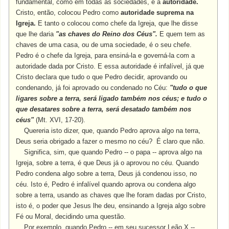
fundamental, como em todas as sociedades, é a
autoridade.
Cristo, então, colocou Pedro como
autoridade suprema na
Igreja.
E tanto o colocou como chefe da Igreja, que lhe disse
que lhe daria
"as chaves do Reino dos Céus".
E quem tem as
chaves de uma casa, ou de uma sociedade, é o seu chefe.
Pedro é o chefe da Igreja, para ensiná-la e governá-la com a
autoridade dada por Cristo. E essa autoridade é infalível, já que
Cristo declara que tudo o que Pedro decidir, aprovando ou
condenando, já foi aprovado ou condenado no Céu:
"tudo o que
ligares sobre a terra, será ligado também nos céus; e tudo o
que desatares sobre a terra, será desatado também nos
céus"
(Mt. XVI, 17-20).
Quereria isto dizer, que, quando Pedro aprova algo na terra,
Deus seria obrigado a fazer o mesmo no céu? É claro que não.
Significa, sim, que quando Pedro -- o papa -- aprova algo na
Igreja, sobre a terra, é que Deus já o aprovou no céu. Quando
Pedro condena algo sobre a terra, Deus já condenou isso, no
céu. Isto é, Pedro é infalível quando aprova ou condena algo
sobre a terra, usando as chaves que lhe foram dadas por Cristo,
isto é, o poder que Jesus lhe deu, ensinando a Igreja algo sobre
Fé ou Moral, decidindo uma questão.
Por exemplo, quando Pedro -- em seu sucessor Leão X --