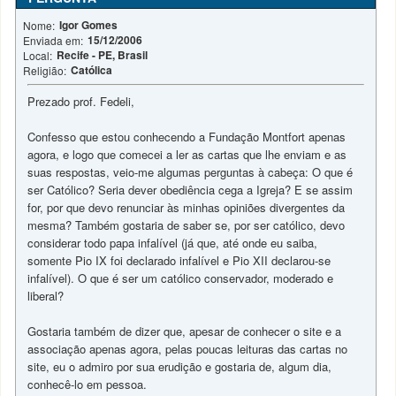
Igor Gomes
Nome:
15/12/2006
Enviada em:
Recife - PE, Brasil
Local:
Católica
Religião:
Prezado prof. Fedeli,
Confesso que estou conhecendo a Fundação Montfort apenas
agora, e logo que comecei a ler as cartas que lhe enviam e as
suas respostas, veio-me algumas perguntas à cabeça: O que é
ser Católico? Seria dever obediência cega a Igreja? E se assim
for, por que devo renunciar às minhas opiniões divergentes da
mesma? Também gostaria de saber se, por ser católico, devo
considerar todo papa infalível (já que, até onde eu saiba,
somente Pio IX foi declarado infalível e Pio XII declarou-se
infalível). O que é ser um católico conservador, moderado e
liberal?
Gostaria também de dizer que, apesar de conhecer o site e a
associação apenas agora, pelas poucas leituras das cartas no
site, eu o admiro por sua erudição e gostaria de, algum dia,
conhecê-lo em pessoa.