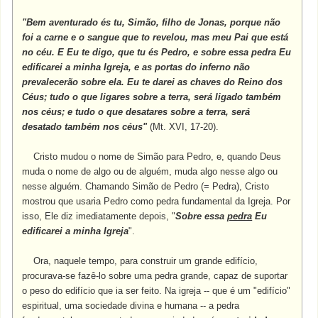
"Bem aventurado és tu, Simão, filho de Jonas, porque não
foi a carne e o sangue que to revelou, mas meu Pai que está
no céu. E Eu te digo, que tu és Pedro, e sobre essa pedra Eu
edificarei a minha Igreja, e as portas do inferno não
prevalecerão sobre ela. Eu te darei as chaves do Reino dos
Céus; tudo o que ligares sobre a terra, será ligado também
nos céus; e tudo o que desatares sobre a terra, será
desatado também nos céus"
(Mt. XVI, 17-20).
Cristo mudou o nome de Simão para Pedro, e, quando Deus
muda o nome de algo ou de alguém, muda algo nesse algo ou
nesse alguém. Chamando Simão de Pedro (= Pedra), Cristo
mostrou que usaria Pedro como pedra fundamental da Igreja. Por
isso, Ele diz imediatamente depois, "
Sobre essa
pedra
Eu
edificarei a minha Igreja
".
Ora, naquele tempo, para construir um grande edifício,
procurava-se fazê-lo sobre uma pedra grande, capaz de suportar
o peso do edifício que ia ser feito. Na igreja -- que é um "edifício"
espiritual, uma sociedade divina e humana -- a pedra