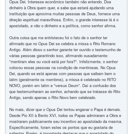
Opus Dei. Interesse econômico também não entendo. Doa
dinheiro à Obra quem quer, e sabe que estará ajudando uma
instituição que aproxima muitas pessoas de Deus, fornece uma
direção espiritual maravilhosa. Enfim, o grande interesse lá é o
apostolado, e não o dinheiro e a política, como senhor afirma.
Outra coisa que me entristeceu foi o fato de o senhor ter
afirmado que no Opus Dei se celebra a missa o Rito Romano
Antigo. Além disso o senhor garante ter ouvido o testemunho de
várias pessoas garantindo isso, afirmando ousadamente:
"mentiram eles ou você está por fora?". Infelizmente, o senhor
colocou essas pessoas na condição de mentirosas. No Opus
Dei, quando se está apenas com pessoas que saibam bem o
latim (geralmente os membros), a missa é celebrado no RITO
NOVO, porém em latim e "versus Deum". Daí a confusão dos
que testemunharam ao senhor, achando que se tratasse do Rito
Antigo, sendo apenas o Rito Novo bem celebrado.
No mais, dizer que o Opus Dei tentou enganar o Papa é demais.
Desde Pio XII à Bento XVI, todos os Papas admiraram a Obra e
mostraram publicamente seu incentivo ao apostolado da mesma.
Especificamente, foram estes os pontos que eu gostaria de
salientar. Porém, é importante destacar que o apostolado do