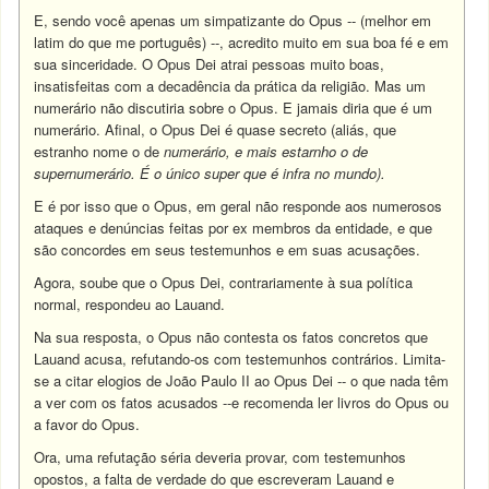
E, sendo você apenas um simpatizante do Opus -- (melhor em
latim do que me português) --, acredito muito em sua boa fé e em
sua sinceridade. O Opus Dei atrai pessoas muito boas,
insatisfeitas com a decadência da prática da religião. Mas um
numerário não discutiria sobre o Opus. E jamais diria que é um
numerário. Afinal, o Opus Dei é quase secreto (aliás, que
estranho nome o de
numerário, e mais estarnho o de
supernumerário
. É o único super que é infra no mundo).
E é por isso que o Opus, em geral não responde aos numerosos
ataques e denúncias feitas por ex membros da entidade, e que
são concordes em seus testemunhos e em suas acusações.
Agora, soube que o Opus Dei, contrariamente à sua política
normal, respondeu ao Lauand.
Na sua resposta, o Opus não contesta os fatos concretos que
Lauand acusa, refutando-os com testemunhos contrários. Limita-
se a citar elogios de João Paulo II ao Opus Dei -- o que nada têm
a ver com os fatos acusados --e recomenda ler livros do Opus ou
a favor do Opus.
Ora, uma refutação séria deveria provar, com testemunhos
opostos, a falta de verdade do que escreveram Lauand e