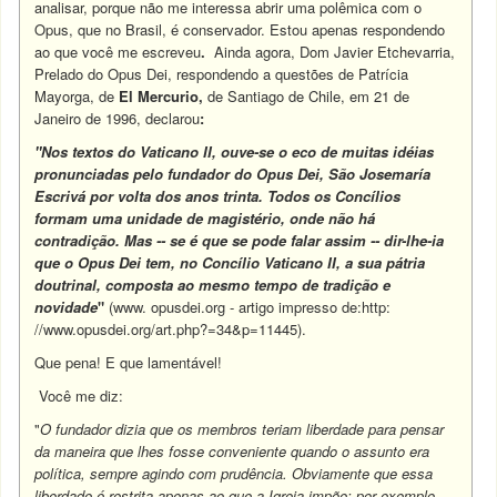
analisar, porque não me interessa abrir uma polêmica com o
Opus, que no Brasil, é conservador. Estou apenas respondendo
ao que você me escreveu
.
Ainda agora, Dom Javier Etchevarria,
Prelado do Opus Dei, respondendo a questões de Patrícia
Mayorga, de
El Mercurio,
de Santiago de Chile, em 21 de
Janeiro de 1996, declarou
:
"Nos textos do Vaticano II, ouve-se o eco de muitas idéias
pronunciadas pelo fundador do Opus Dei, São Josemaría
Escrivá por volta dos anos trinta. Todos os Concílios
formam uma unidade de magistério, onde não há
contradição. Mas -- se é que se pode falar assim -- dir-lhe-ia
que o Opus Dei tem, no Concílio Vaticano II, a sua pátria
doutrinal, composta ao mesmo tempo de tradição e
novidade
"
(www. opusdei.org - artigo impresso de:http:
//www.opusdei.org/art.php?=34&p=11445).
Que pena! E que lamentável!
Você me diz:
"
O fundador dizia que os membros teriam liberdade para pensar
da maneira que lhes fosse conveniente quando o assunto era
política, sempre agindo com prudência. Obviamente que essa
liberdade é restrita apenas ao que a Igreja impõe: por exemplo,