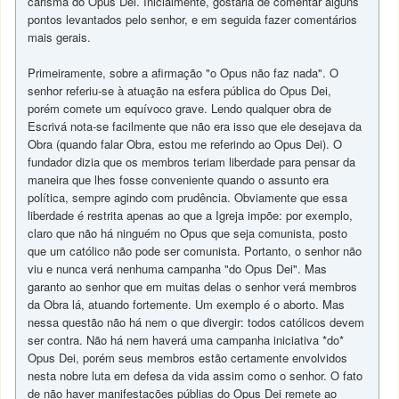
carisma do Opus Dei. Inicialmente, gostaria de comentar alguns
pontos levantados pelo senhor, e em seguida fazer comentários
mais gerais.
Primeiramente, sobre a afirmação "o Opus não faz nada". O
senhor referiu-se à atuação na esfera pública do Opus Dei,
porém comete um equívoco grave. Lendo qualquer obra de
Escrivá nota-se facilmente que não era isso que ele desejava da
Obra (quando falar Obra, estou me referindo ao Opus Dei). O
fundador dizia que os membros teriam liberdade para pensar da
maneira que lhes fosse conveniente quando o assunto era
política, sempre agindo com prudência. Obviamente que essa
liberdade é restrita apenas ao que a Igreja impõe: por exemplo,
claro que não há ninguém no Opus que seja comunista, posto
que um católico não pode ser comunista. Portanto, o senhor não
viu e nunca verá nenhuma campanha "do Opus Dei". Mas
garanto ao senhor que em muitas delas o senhor verá membros
da Obra lá, atuando fortemente. Um exemplo é o aborto. Mas
nessa questão não há nem o que divergir: todos católicos devem
ser contra. Não há nem haverá uma campanha iniciativa *do*
Opus Dei, porém seus membros estão certamente envolvidos
nesta nobre luta em defesa da vida assim como o senhor. O fato
de não haver manifestações públias do Opus Dei remete ao