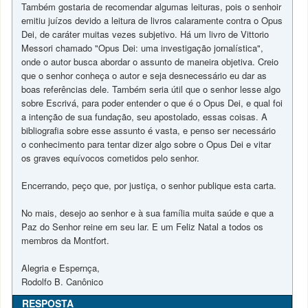
Também gostaria de recomendar algumas leituras, pois o senhoir
emitiu juízos devido a leitura de livros calaramente contra o Opus
Dei, de caráter muitas vezes subjetivo. Há um livro de Vittorio
Messori chamado "Opus Dei: uma investigação jornalística",
onde o autor busca abordar o assunto de maneira objetiva. Creio
que o senhor conheça o autor e seja desnecessário eu dar as
boas referências dele. Também seria útil que o senhor lesse algo
sobre Escrivá, para poder entender o que é o Opus Dei, e qual foi
a intenção de sua fundação, seu apostolado, essas coisas. A
bibliografia sobre esse assunto é vasta, e penso ser necessário
o conhecimento para tentar dizer algo sobre o Opus Dei e vitar
os graves equívocos cometidos pelo senhor.
Encerrando, peço que, por justiça, o senhor publique esta carta.
No mais, desejo ao senhor e à sua família muita saúde e que a
Paz do Senhor reine em seu lar. E um Feliz Natal a todos os
membros da Montfort.
Alegria e Espernça,
Rodolfo B. Canônico
RESPOSTA