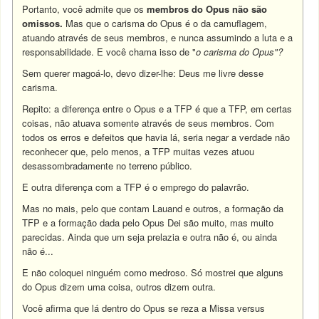
Portanto, você admite que os
membros do Opus não são
omissos.
Mas que o carisma do Opus é o da camuflagem,
atuando através de seus membros, e nunca assumindo a luta e a
responsabilidade. E você chama isso de "
o carisma do Opus"?
Sem querer magoá-lo, devo dizer-lhe: Deus me livre desse
carisma.
Repito: a diferença entre o Opus e a TFP é que a TFP, em certas
coisas, não atuava somente através de seus membros. Com
todos os erros e defeitos que havia lá, seria negar a verdade não
reconhecer que, pelo menos, a TFP muitas vezes atuou
desassombradamente no terreno público.
E outra diferença com a TFP é o emprego do palavrão.
Mas no mais, pelo que contam Lauand e outros, a formação da
TFP e a formação dada pelo Opus Dei são muito, mas muito
parecidas. Ainda que um seja prelazia e outra não é, ou ainda
não é...
E não coloquei ninguém como medroso. Só mostrei que alguns
do Opus dizem uma coisa, outros dizem outra.
Você afirma que lá dentro do Opus se reza a Missa versus