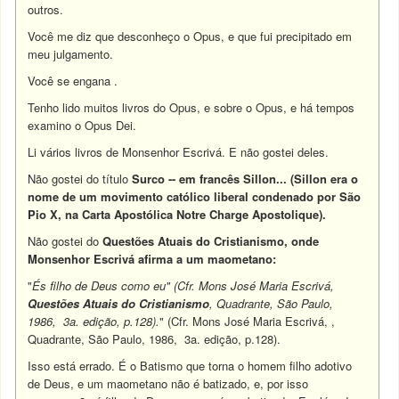
outros.
Você me diz que desconheço o Opus, e que fui precipitado em
meu julgamento.
Você se engana .
Tenho lido muitos livros do Opus, e sobre o Opus, e há tempos
examino o Opus Dei.
Li vários livros de Monsenhor Escrivá. E não gostei deles.
Não gostei do título
Surco -- em francês
Sillon
... (Sillon era o
nome de um movimento católico liberal condenado por São
Pio X, na Carta Apostólica
Notre Charge Apostolique
).
Não gostei do
Questões Atuais do Cristianismo, onde
Monsenhor Escrivá afirma a um maometano:
"
És filho de Deus como eu" (Cfr. Mons José Maria Escrivá,
Questões Atuais do Cristianismo
, Quadrante, São Paulo,
1986, 3a. edição, p.128).
" (Cfr. Mons José Maria Escrivá, ,
Quadrante, São Paulo, 1986, 3a. edição, p.128).
Isso está errado. É o Batismo que torna o homem filho adotivo
de Deus, e um maometano não é batizado, e, por isso