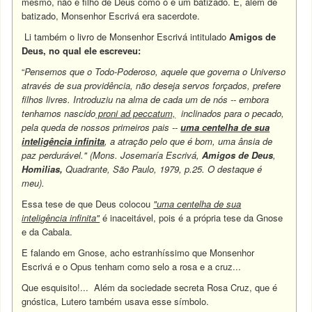
mesmo, não é filho de Deus como o é um batizado. E, além de
batizado, Monsenhor Escrivá era sacerdote.
Li também o livro de Monsenhor Escrivá intitulado
Amigos de
Deus, no qual ele escreveu:
“
Pensemos que o Todo-Poderoso, aquele que governa o Universo
através de sua providência, não deseja servos forçados, prefere
filhos livres. Introduziu na alma de cada um de nós -- embora
tenhamos nascido
proni ad peccatum,
inclinados para o pecado,
pela queda de nossos primeiros pais --
uma centelha de sua
inteligência infinita
, a atração pelo que é bom, uma ânsia de
paz perdurável." (Mons. Josemaría Escrivá,
Amigos de Deus
,
Homilias,
Quadrante, São Paulo, 1979, p.25. O destaque é
meu).
Essa tese de que Deus colocou
"uma centelha de sua
inteligência infinita"
é inaceitável, pois é a própria tese da Gnose
e da Cabala.
E falando em Gnose, acho estranhíssimo que Monsenhor
Escrivá e o Opus tenham como selo a rosa e a cruz...
Que esquisito!... Além da sociedade secreta Rosa Cruz, que é
gnóstica, Lutero também usava esse símbolo.