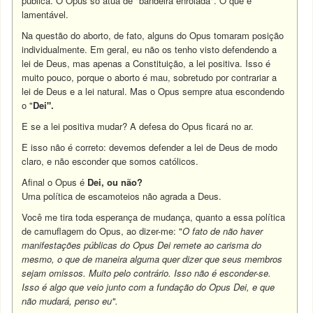
pública. O Opus só atua de "bandeira enrolada". O que é
lamentável.
Na questão do aborto, de fato, alguns do Opus tomaram posição
individualmente. Em geral, eu não os tenho visto defendendo a
lei de Deus, mas apenas a Constituição, a lei positiva. Isso é
muito pouco, porque o aborto é mau, sobretudo por contrariar a
lei de Deus e a lei natural. Mas o Opus sempre atua escondendo
o "
Dei".
E se a lei positiva mudar? A defesa do Opus ficará no ar.
E isso não é correto: devemos defender a lei de Deus de modo
claro, e não esconder que somos católicos.
Afinal o Opus é
Dei, ou não?
Uma política de escamoteios não agrada a Deus.
Você me tira toda esperança de mudança, quanto a essa política
de camuflagem do Opus, ao dizer-me: "
O fato de não haver
manifestações públicas do Opus Dei remete ao carisma do
mesmo, o que de maneira alguma quer dizer que seus membros
sejam omissos. Muito pelo contrário. Isso não é esconder-se.
Isso é algo que veio junto com a fundação do Opus Dei, e que
não mudará, penso eu".