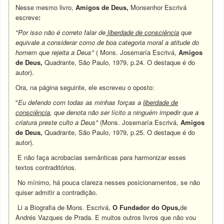
Nesse mesmo livro,
Amigos de Deus,
Monsenhor Escrivá
escreve
:
"Por isso não é correto falar de
liberdade de consciência
que
equivale a considerar como de boa categoria moral a atitude do
homem que rejeita a Deus"
( Mons. Josemaría Escrivá,
Amigos
de Deus,
Quadrante, São Paulo, 1979, p.24. O destaque é do
autor).
Ora, na página seguinte, ele escreveu o oposto:
"
Eu defendo com todas as minhas forças a
liberdade de
consciência
, que denota não ser lícito a ninguém impedir que a
criatura preste culto a Deus"
(Mons. Josemaría Escrivá,
Amigos
de Deus,
Quadrante, São Paulo, 1979, p.25. O destaque é do
autor).
E não faça acrobacias semânticas para harmonizar esses
textos contraditórios.
No mínimo, há pouca clareza nesses posicionamentos, se não
quiser admitir a contradição.
Li a Biografia de Mons. Escrivá,
O Fundador do Opus,
de
Andrés Vazques de Prada. E muitos outros livros que não vou