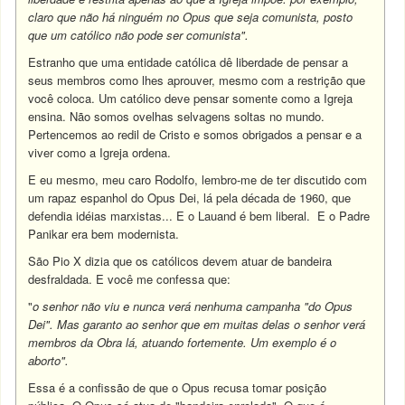
claro que não há ninguém no Opus que seja comunista, posto
que um católico não pode ser comunista".
Estranho que uma entidade católica dê liberdade de pensar a
seus membros como lhes aprouver, mesmo com a restrição que
você coloca. Um católico deve pensar somente como a Igreja
ensina. Não somos ovelhas selvagens soltas no mundo.
Pertencemos ao redil de Cristo e somos obrigados a pensar e a
viver como a Igreja ordena.
E eu mesmo, meu caro Rodolfo, lembro-me de ter discutido com
um rapaz espanhol do Opus Dei, lá pela década de 1960, que
defendia idéias marxistas... E o Lauand é bem liberal. E o Padre
Panikar era bem modernista.
São Pio X dizia que os católicos devem atuar de bandeira
desfraldada. E você me confessa que:
"
o senhor não viu e nunca verá nenhuma campanha "do Opus
Dei". Mas garanto ao senhor que em muitas delas o senhor verá
membros da Obra lá, atuando fortemente. Um exemplo é o
aborto".
Essa é a confissão de que o Opus recusa tomar posição