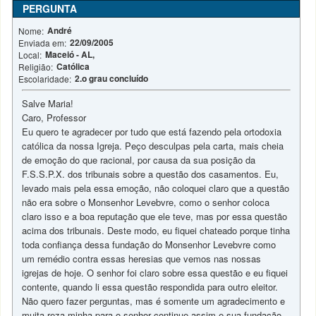
PERGUNTA
André
Nome:
22/09/2005
Enviada em:
Maceió - AL,
Local:
Católica
Religião:
2.o grau concluído
Escolaridade:
Salve Maria!
Caro, Professor
Eu quero te agradecer por tudo que está fazendo pela ortodoxia
católica da nossa Igreja. Peço desculpas pela carta, mais cheia
de emoção do que racional, por causa da sua posição da
F.S.S.P.X. dos tribunais sobre a questão dos casamentos. Eu,
levado mais pela essa emoção, não coloquei claro que a questão
não era sobre o Monsenhor Levebvre, como o senhor coloca
claro isso e a boa reputação que ele teve, mas por essa questão
acima dos tribunais. Deste modo, eu fiquei chateado porque tinha
toda confiança dessa fundação do Monsenhor Levebvre como
um remédio contra essas heresias que vemos nas nossas
igrejas de hoje. O senhor foi claro sobre essa questão e eu fiquei
contente, quando li essa questão respondida para outro eleitor.
Não quero fazer perguntas, mas é somente um agradecimento e
muita reza minha para o senhor continue assim e sua fundação,