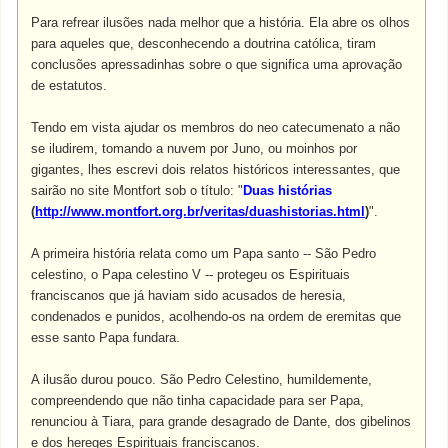
Para refrear ilusões nada melhor que a história. Ela abre os olhos
para aqueles que, desconhecendo a doutrina católica, tiram
conclusões apressadinhas sobre o que significa uma aprovação
de estatutos.
Tendo em vista ajudar os membros do neo catecumenato a não
se iludirem, tomando a nuvem por Juno, ou moinhos por
gigantes, lhes escrevi dois relatos históricos interessantes, que
sairão no site Montfort sob o título: "
Duas histórias
(
http://www.montfort.org.br/veritas/duashistorias.html
)
".
A primeira história relata como um Papa santo -- São Pedro
celestino, o Papa celestino V -- protegeu os Espirituais
franciscanos que já haviam sido acusados de heresia,
condenados e punidos, acolhendo-os na ordem de eremitas que
esse santo Papa fundara.
A ilusão durou pouco. São Pedro Celestino, humildemente,
compreendendo que não tinha capacidade para ser Papa,
renunciou à Tiara, para grande desagrado de Dante, dos gibelinos
e dos hereges Espirituais franciscanos.