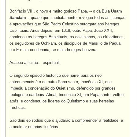
Bonifácio VIII, o novo e muito gorioso Papa, -- o da Bula
Unam
Sanctam
-- quase que imediatamente, revogou todas as licenças
e aprovações que São Pedro Celestino outorgara aos hereges
Espirituais. Anos depois, em 1318, outro Papa, João XXII,
condenou os hereges Espirituais, os dolcinianos, os ekhartianos,
os seguidores de Ochkam, os discipulos de Marsílio de Pádua,
etc E mais condenaria, se mais hereges houvera.
Acabou a ilusão... espiritual.
O segundo episódio histórico que narrei para os neo
catecumenais é o de outro Papa santo, Inocêncio XI, que
impediu a condenação do Quietismo, defendido por grandes
teólogos e cardeais. Afinal, Inocêncio XI, um Papa santo, voltou
atrás, e condenou os líderes do Quietismo e suas heresias
místicas.
São dois episódios que o ajudarão a compreender a realidade, e
a acalmar euforias ilusórias.