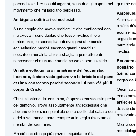
parrocchiale. Per non dilungarmi, sono due gli aspetti nel
que me de
movimento che mi lasciano perplesso.
Ambigüida
Ambiguità dottrinali ed ecclesiali
.
A um casal
a séria dú
A una coppia che aveva problemi e che confidatasi con
aconselhad
me aveva il serio dubbio che fosse invalido il loro
segundo es
matrimonio, fu sconsigliato di rivolgersi al tribunale
permitindo
ecclesiastico perché secondo questi catechisti
inválido.
neocatecumenali la Chiesa sbaglia a permettere di
riconoscere che un matrimonio possa essere invalido.
Em outra 
hostiário,
Un’altra volta un loro ministrante dell’eucaristia,
ázimo con
l’ostiario, è stato visto gettare via le briciole del pane
corpo de C
azzimo consacrato perché secondo lui non c’è più il
corpo di Cristo.
Quem se a
como pres
Chi si allontana dal cammino, è spesso considerato preda
antieclesi
del demonio. Trovo assolutamente antiecclesiale che
do sábado 
abbiano celebrazioni parallele come quelle del sabato sera
reservada
e della settimana santa, compresa la veglia riservata ai
membri del cammino.
Mas o que 
metodologi
Ma ciò che ritengo più grave e inquietante è la