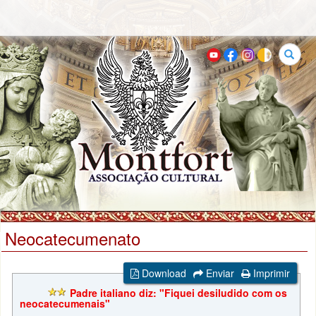
Buscar
Neocatecumenato
Download
Enviar
Imprimir
Padre italiano diz: "Fiquei desiludido com os
neocatecumenais"