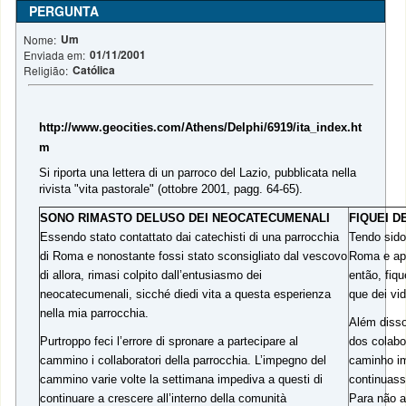
PERGUNTA
Um
Nome:
01/11/2001
Enviada em:
Católica
Religião:
http://www.geocities.com/Athens/Delphi/6919/ita_index.ht
m
Si riporta una lettera di un parroco del Lazio, pubblicata nella
rivista "vita pastorale" (ottobre 2001, pagg. 64-65).
SONO RIMASTO DELUSO DEI NEOCATECUMENALI
FIQUEI 
Essendo stato contattato dai catechisti di una parrocchia
Tendo sido
di Roma e nonostante fossi stato sconsigliato dal vescovo
Roma e ape
di allora, rimasi colpito dall’entusiasmo dei
então, fiq
neocatecumenali, sicché diedi vita a questa esperienza
que dei vi
nella mia parrocchia.
Além disso
Purtroppo feci l’errore di spronare a partecipare al
dos colab
cammino i collaboratori della parrocchia. L’impegno del
caminho im
cammino varie volte la settimana impediva a questi di
continuass
continuare a crescere all’interno della comunità
Para não a