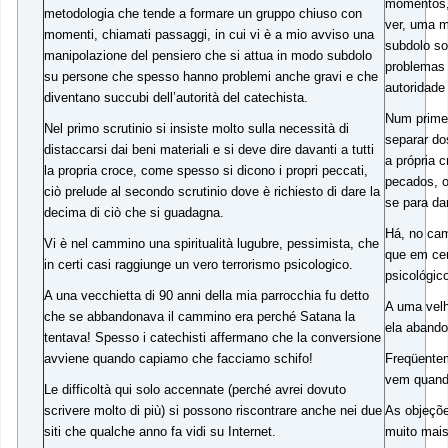
momentos,
metodologia che tende a formare un gruppo chiuso con
ver, uma 
momenti, chiamati passaggi, in cui vi è a mio avviso una
subdolo s
manipolazione del pensiero che si attua in modo subdolo
problemas 
su persone che spesso hanno problemi anche gravi e che
autoridade
diventano succubi dell’autorità del catechista.
Num primei
Nel primo scrutinio si insiste molto sulla necessità di
separar do
distaccarsi dai beni materiali e si deve dire davanti a tutti
a própria 
la propria croce, come spesso si dicono i propri peccati,
pecados, 
ciò prelude al secondo scrutinio dove è richiesto di dare la
se para da
decima di ciò che si guadagna.
Há, no cam
Vi è nel cammino una spiritualità lugubre, pessimista, che
que em cer
in certi casi raggiunge un vero terrorismo psicologico.
psicológic
A una vecchietta di 90 anni della mia parrocchia fu detto
A uma velh
che se abbandonava il cammino era perché Satana la
ela abando
tentava! Spesso i catechisti affermano che la conversione
avviene quando capiamo che facciamo schifo!
Freqüente
vem quand
Le difficoltà qui solo accennate (perché avrei dovuto
scrivere molto di più) si possono riscontrare anche nei due
As objeçõe
siti che qualche anno fa vidi su Internet.
muito mai