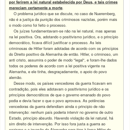
por ferirem a lei natural estabelecida por Deus, e tais crimes
mereciam certamente a morte
.
O problema jurídico que se discute, no caso de Nueremberg,
não é a justiça da punição dos criminosos nazistas, porém mais
o modo como foi feito o processo.
Os juízes fundamentavam-se não na lei natural, mas apenas
na lei positiva. Ora, adotando o positivismo jurídico, e o princípio
democrático, ficava difícil justificar o processo. As leis
criminosas de Hitler foram adotadas de acordo com os princípios
do Direito positivo da Alemanha de então. Hitler, o criminoso, um
anti cristo, assumira o poder de modo "legal", e foram-lhe dados
todos os poderes de acordo com a lei positiva vigente na
Alemanha, e ele tinha, desgraçadamente, o apoio do povo
alemão.
Desse modo, os países vencedores da guerra ficavam em
contradição, pois eles adotavam o positivismo jurídico e os
princípios democráticos de que o governo emanado do povo
podia e devia fazer o que o povo aprovava. As potências
vencedoras da guerra defendiam ainda o principio de não
intervenção: nenhum país poderia intervir no governo de outro
Estado, princípio absurdo. Havendo violação da lei natural, há
sim direito de intervenção. Por isso fora justa a guerra ao
nazismo e a invasão da Alemanha para tirar à força Hitler do