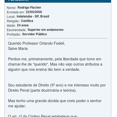
Rodrigo Fischer
Nome:
22/05/2006
Enviada em:
Indaiatuba - SP, Brasil
Local:
Católica
Religião:
24 anos
Idade:
Superior em andamento
Escolaridade:
Servidor Público
Profissão:
Querido Professor Orlando Fedeli,
Salve Maria
Perdoe-me, primeiramente, pela liberdade que tomo em
chamar-lhe de "querido". Mas não vejo outros atributos a
alguém que nos ensina tão bem a verdade.
Sou estudante de Direito (5º ano) e me interesso muito por
Direito Penal (parte doutrinária e teórica).
Mas tenho uma grande dúvida que creio poder o senhor
me ajudar;
O art. 1º do Código Penal estabelece que: