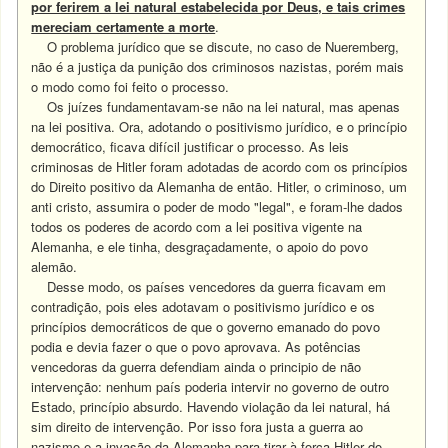
por ferirem a lei natural estabelecida por Deus, e tais crimes
mereciam certamente a morte
.
O problema jurídico que se discute, no caso de Nueremberg,
não é a justiça da punição dos criminosos nazistas, porém mais
o modo como foi feito o processo.
Os juízes fundamentavam-se não na lei natural, mas apenas
na lei positiva. Ora, adotando o positivismo jurídico, e o princípio
democrático, ficava difícil justificar o processo. As leis
criminosas de Hitler foram adotadas de acordo com os princípios
do Direito positivo da Alemanha de então. Hitler, o criminoso, um
anti cristo, assumira o poder de modo "legal", e foram-lhe dados
todos os poderes de acordo com a lei positiva vigente na
Alemanha, e ele tinha, desgraçadamente, o apoio do povo
alemão.
Desse modo, os países vencedores da guerra ficavam em
contradição, pois eles adotavam o positivismo jurídico e os
princípios democráticos de que o governo emanado do povo
podia e devia fazer o que o povo aprovava. As potências
vencedoras da guerra defendiam ainda o principio de não
intervenção: nenhum país poderia intervir no governo de outro
Estado, princípio absurdo. Havendo violação da lei natural, há
sim direito de intervenção. Por isso fora justa a guerra ao
nazismo e a invasão da Alemanha para tirar à força Hitler do