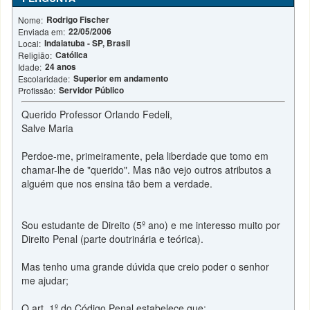
Rodrigo Fischer
Nome:
22/05/2006
Enviada em:
Indaiatuba - SP, Brasil
Local:
Católica
Religião:
24 anos
Idade:
Superior em andamento
Escolaridade:
Servidor Público
Profissão:
Querido Professor Orlando Fedeli,
Salve Maria
Perdoe-me, primeiramente, pela liberdade que tomo em
chamar-lhe de "querido". Mas não vejo outros atributos a
alguém que nos ensina tão bem a verdade.
Sou estudante de Direito (5º ano) e me interesso muito por
Direito Penal (parte doutrinária e teórica).
Mas tenho uma grande dúvida que creio poder o senhor
me ajudar;
O art. 1º do Código Penal estabelece que: