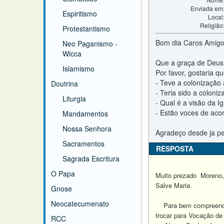
Enviada em
Espiritismo
Local
Religião
Protestantismo
Bom dia Caros Amigo
Neo Paganismo -
Wicca
Que a graça de Deus
Islamismo
Por favor, gostaria 
- Teve a colonização 
Doutrina
- Teria sido a coloni
Liturgia
- Qual é a visão da I
- Estão voces de acor
Mandamentos
Nossa Senhora
Agradeço desde ja pe
Sacramentos
RESPOSTA
Sagrada Escritura
O Papa
Muito prezado Moreno,
Salve Maria.
Gnose
Neocatecumenato
Para bem compreender a
trocar para Vocação de
RCC