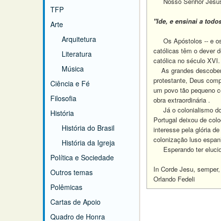
Nosso Senhor Jesus C
TFP
"Ide, e ensinai a tod
Arte
Arquitetura
Os Apóstolos -- e os c
católicas têm o dever d
Literatura
católica no século XVI.
Música
As grandes descoberta
protestante, Deus comp
Ciência e Fé
um povo tão pequeno co
Filosofia
obra extraordinária .
Já o colonialismo do 
História
Portugal deixou de col
História do Brasil
interesse pela glória d
colonização luso espanh
História da Igreja
Esperando ter elucida
Política e Sociedade
In Corde Jesu, semper,
Outros temas
Orlando Fedeli
Polêmicas
Cartas de Apoio
Quadro de Honra