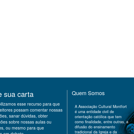
e sua carta
Quem Somos
bilizamos esse recurso para que
A Associação Cultural Montfort
leitores possam comentar nossas
é uma entidade civil de
ões, sanar dúvidas, obter
orientação católica que tem
ções sobre nossas aulas ou
como finalidade, entre outras, a
difusão do ensinamento
des, ou mesmo para que
tradicional da Igreja e da
s em debate.