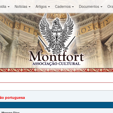
idia
Noticias
Artigos
Cadernos
Documentos
Or
ão portuguesa
Moreno Dias
: