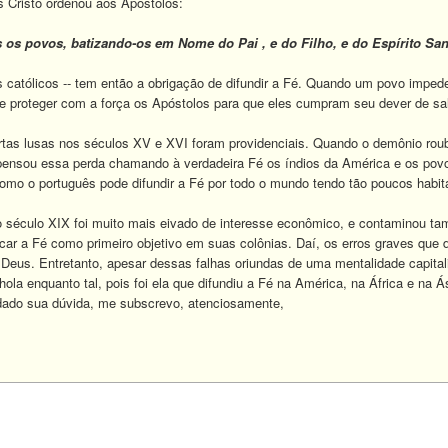
risto ordenou aos Apóstolos:
os os povos, batizando-os em Nome do Pai , e do Filho, e do Espírito San
atólicos -- tem então a obrigação de difundir a Fé. Quando um povo impede
e proteger com a força os Apóstolos para que eles cumpram seu dever de salv
s lusas nos séculos XV e XVI foram providenciais. Quando o demônio roub
ensou essa perda chamando à verdadeira Fé os índios da América e os povo
mo o português pode difundir a Fé por todo o mundo tendo tão poucos habita
século XIX foi muito mais eivado de interesse econômico, e contaminou ta
ocar a Fé como primeiro objetivo em suas colônias. Daí, os erros graves que
e Deus. Entretanto, apesar dessas falhas oriundas de uma mentalidade capital
ola enquanto tal, pois foi ela que difundiu a Fé na América, na África e na Á
do sua dúvida, me subscrevo, atenciosamente,