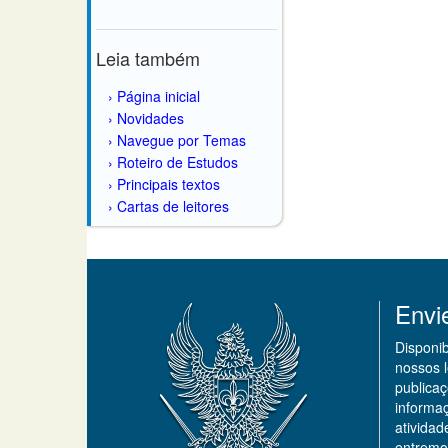
Leia também
Página inicial
Novidades
Navegue por Temas
Roteiro de Estudos
Principais textos
Cartas de leitores
Envi
Disponi
nossos 
publicaç
informa
ativida
entremo