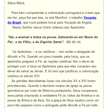
Salve Maria.
Para bem compreender a colonização portuguesa e o bem que
ela fez, peço-lhe que leia, no site Montfort, o trabalho
Vocação
do Brasil
, que você poderia trocar para Vocação de Angola.
Nosso Senhor Jesus Cristo ordenou aos Apóstolos:
"Ide, e ensinai a todos os povos, batizando-os em Nome do
Pai , e do Filho, e do Espírito Santo".
(Mt 28,19)
Os Apóstolos -- e os católicos -- tem então a obrigação de
difundir a Fé. Quando um povo impede, pela força, que os
apóstolos preguem a Fé, as nações católicas têm o dever de
proteger com a força os Apóstolos para que eles cumpram seu
dever de salvar as almas. E foi isso que justificou a colonização
católica no século XVI.
As grandes descobertas lusas nos séculos XV e XVI foram
providenciais. Quando o demônio roubou da Igreja os povos
germânicos por meio da Reforma protestante, Deus compensou
essa perda chamando à verdadeira Fé os índios da América e os
povos da África e da Ásia. Só a graça de Deus explica como um
povo tão pequeno como o português pode difundir a Fé por todo