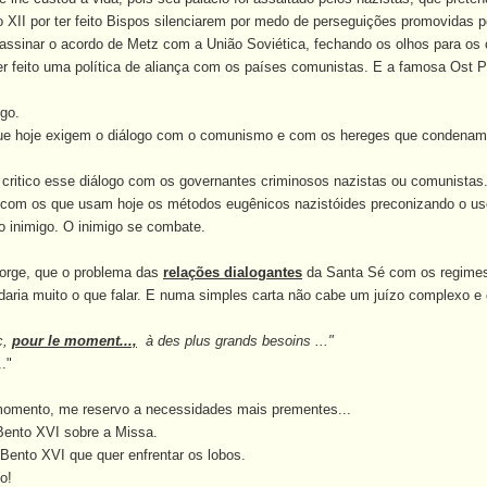
 XII por ter feito Bispos silenciarem por medo de perseguições promovidas 
to assinar o acordo de Metz com a União Soviética, fechando os olhos para 
er feito uma política de aliança com os países comunistas. E a famosa Ost P
go.
oje exigem o diálogo com o comunismo e com os hereges que condenam o e
ritico esse diálogo com os governantes criminosos nazistas ou comunista
e com os que usam hoje os métodos eugênicos nazistóides preconizando o u
 inimigo.
O inimigo se combate.
rge, que o problema das
relações dialogantes
da Santa Sé com os regimes
, daria muito o que falar. E numa simples carta não cabe um juízo complexo 
c,
pour le moment...,
à des plus grands besoins ..."
."
mento, me reservo a necessidades mais prementes...
nto XVI sobre a Missa.
to XVI que quer enfrentar os lobos.
o!