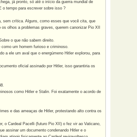
ega, já pronto, só até o início da guerra mundial de
 E o tempo para escrever sobre isso ?
a, sem crítica. Alguns, como esses que você cita, que
o os olhos a problemas graves, querem canonizar Pio XII
Sobre o que não sabem direito.
e como um homem furioso e criminoso.
o a ele um aval que o energúmeno Hitler explorou, para
ento oficial assinado por Hitler, isso garantiria os
38.
nosos como Hitler e Stalin. Foi exatamente o acordo de
es e das ameaças de Hitler, protestando alto contra os
o Cardeal Pacelli (futuro Pio XII) o fez vir ao Vaticano,
 que assinar um documento condenando Hitler e o
iam atingir fisicamente ao Cardeal reviravoltesco.