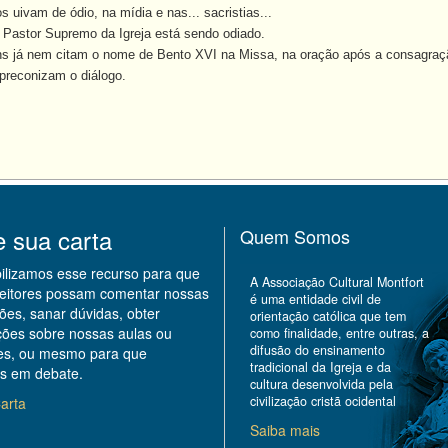
ivam de ódio, na mídia e nas... sacristias...
stor Supremo da Igreja está sendo odiado.
 já nem citam o nome de Bento XVI na Missa, na oração após a consagraçã
reconizam o diálogo.
,
e sua carta
Quem Somos
bilizamos esse recurso para que
A Associação Cultural Montfort
leitores possam comentar nossas
é uma entidade civil de
ões, sanar dúvidas, obter
orientação católica que tem
ções sobre nossas aulas ou
como finalidade, entre outras, a
difusão do ensinamento
des, ou mesmo para que
tradicional da Igreja e da
s em debate.
cultura desenvolvida pela
civilização cristã ocidental
arta
Saiba mais