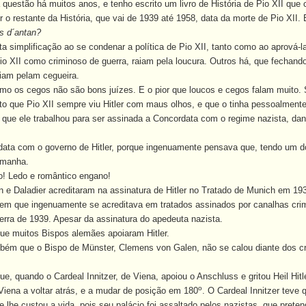
estão há muitos anos, e tenho escrito um livro de História de Pio XII que ch
 o restante da História, que vai de 1939 até 1958, data da morte de Pio XII.
s d´antan?
 simplificação ao se condenar a política de Pio XII, tanto como ao aprová-l
o XII como criminoso de guerra, raiam pela loucura. Outros há, que fechand
iam pelam cegueira.
mo os cegos não são bons juízes.
E o pior que loucos e cegos falam muito.
 que Pio XII sempre viu Hitler com maus olhos, e que o tinha pessoalment
 ele trabalhou para ser assinada a Concordata com o regime nazista, dand
ta com o governo de Hitler, porque ingenuamente pensava que, tendo um docum
lemanha.
o!
Ledo e romântico engano!
Daladier acreditaram na assinatura de Hitler no Tratado de Munich em 19
que ingenuamente se acreditava em tratados assinados por canalhas crimi
erra de 1939. Apesar da assinatura do apedeuta nazista.
 muitos Bispos alemães apoiaram Hitler.
 que o Bispo de Münster, Clemens von Galen, não se calou diante dos crim
uando o Cardeal Innitzer, de Viena, apoiou o Anschluss e gritou Heil Hitler, 
o
Viena a voltar atrás, e a mudar de posição em 180
. O Cardeal Innitzer teve
lhe custou a vida, pois seu palácio foi assaltado pelos nazistas, que pretend