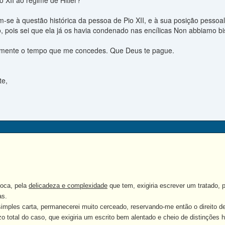
 XII ao regime de Hitler?
-se à questão histórica da pessoa de Pio XII, e à sua posição pessoal
o, pois sei que ela já os havia condenado nas encílicas Non abbiamo b
mente o tempo que me concedes. Que Deus te pague.
te,
oca, pela
delicadeza e complexidade
que tem, exigiria escrever um tratado, 
as.
ples carta, permanecerei muito cerceado, reservando-me então o direito d
o total do caso, que exigiria um escrito bem alentado e cheio de distinções his