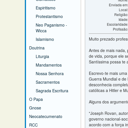
Enviada em
Espiritismo
Local
Religião
Protestantismo
Idade
Escolaridade
Neo Paganismo -
Profissão
Wicca
Muito prezado profess
Islamismo
Doutrina
Antes de mais nada, 
de vida, porque ele s
Liturgia
Santíssima possa te 
Mandamentos
Escrevo-te mais uma 
Nossa Senhora
Guerra Mundial e de 
Sacramentos
desconhecia completa
católicas a Hitler e 
Sagrada Escritura
O Papa
Alguns dos argumento
Gnose
"Joseph Rovan, autor 
Neocatecumenato
governo nacional-soc
acordo com a força in
RCC