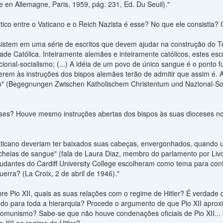
ue en Allemagne, Paris, 1959, pág. 231, Ed. Du Seuil)."
tico entre o Vaticano e o Reich Nazista é esse? No que ele consistia?
nsistem em uma série de escritos que devem ajudar na construção do T
ndade Católica. Inteiramente alemães e inteiramente católicos, estes es
acional-socialismo; (...) A idéia de um povo de único sangue é o pont
rem às instruções dos bispos alemães terão de admitir que assim é. As
" (Begegnungen Zwischen Katholischem Christentum und Nazional-Sozi
sses? Houve mesmo instruções abertas dos bispos às suas dioceses no 
ticano deveriam ter baixados suas cabeças, envergonhados, quando 
heias de sangue" (fala de Laura Diaz, membro do parlamento por Livo
udantes do Cardiff University College escolheram como tema para confe
erra? (La Croix, 2 de abril de 1946)."
re Pio XII, quais as suas relações com o regime de Hitler? É verdade
ssado para toda a hierarquia? Procede o argumento de que Pio XII apro
munismo? Sabe-se que não houve condenações oficiais de Pio XII... at