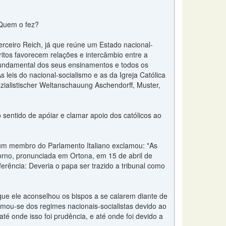
 Quem o fez?
erceiro Reich, já que reúne um Estado nacional-
critos favorecem relações e intercâmbio entre a
o fundamental dos seus ensinamentos e todos os
 leis do nacional-socialismo e as da Igreja Católica
alistischer Weltanschauung Aschendorff, Muster,
sentido de apóiar e clamar apoio dos católicos ao
um membro do Parlamento Italiano exclamou: "As
rno, pronunciada em Ortona, em 15 de abril de
rência: Deveria o papa ser trazido a tribunal como
 que ele aconselhou os bispos a se calarem diante de
ximou-se dos regimes nacionais-socialistas devido ao
é onde isso foi prudência, e até onde foi devido a