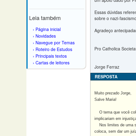
um apoio dado por Pio
Essas dúvidas referem
Leia também
sobre o nazi-fascism
Página inicial
Agradeço antecipada
Novidades
Navegue por Temas
Pro Catholica Societa
Roteiro de Estudos
Principais textos
Cartas de leitores
Jorge Ferraz
RESPOSTA
Muito prezado Jorge,
Salve Maria!
O tema que você col
implicariam em injustiç
Nos limites de uma sim
coloca, sem dar um juíz