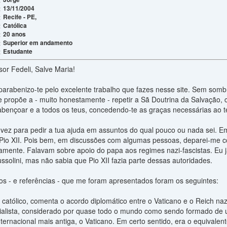
13/11/2004
:
Recife - PE,
:
Católica
:
20 anos
:
Superior em andamento
:
Estudante
:
or Fedeli, Salve Maria!
parabenizo-te pelo excelente trabalho que fazes nesse site. Sem sombr
e propõe a - muito honestamente - repetir a Sã Doutrina da Salvação, 
abençoar e a todos os teus, concedendo-te as graças necessárias ao t
vez para pedir a tua ajuda em assuntos do qual pouco ou nada sei. Em
Pio XII. Pois bem, em discussões com algumas pessoas, deparei-me c
mente. Falavam sobre apoio do papa aos regimes nazi-fascistas. Eu já
Mussolini, mas não sabia que Pio XII fazia parte dessas autoridades.
s - e referências - que me foram apresentados foram os seguintes:
católico, comenta o acordo diplomático entre o Vaticano e o Reich naz
ialista, considerado por quase todo o mundo como sendo formado de 
ternacional mais antiga, o Vaticano. Em certo sentido, era o equivalen