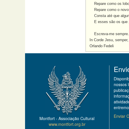
Repare como os lobos u
Repare como o novo Pa
Consta até que alguns
E esses são os que p
Escreva-me sempre.
In Corde Jesu, semper
Orlando Fedeli
Envi
Disponi
nossos 
publicaç
informa
ativida
entremo
Enviar C
Montfort - Associação Cultural
www.montfort.org.br