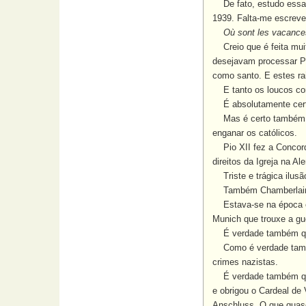
De fato, estudo essa qu
1939. Falta-me escrever
Où sont les vacance
Creio que é feita muita
desejavam processar Pi
como santo. E estes ra
E tanto os loucos co
É absolutamente certo
Mas é certo também que
enganar os católicos.
Pio XII fez a Concorda
direitos da Igreja na A
Triste e trágica ilusã
Também Chamberlain e 
Estava-se na época em 
Munich que trouxe a gu
É verdade também que
Como é verdade também
crimes nazistas.
É verdade também que, q
e obrigou o Cardeal de 
Anschluss. O que quase 