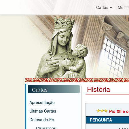
Cartas
Multim
História
Cartas
Apresentação
Últimas Cartas
Pio XII e 
Defesa da Fé
PERGUNTA
Cismáticos
Nome