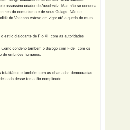
pelo assassino criador de Auschwitz. Mas não se condena
os crimes do comunismo e de seus Gulags. Não se
olitik do Vaticano esteve em vigor até a queda do muro
stilo dialogante de Pio XII com as autoridades
s. Como condeno também o diálogo com Fidel, com os
so de embriões humanos.
 totalitários e também com as chamadas democracias
e delicado desse tema tão complicado.