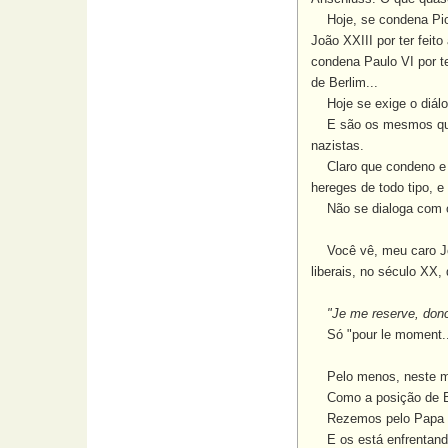
Hoje, se condena Pio
João XXIII por ter fei
condena Paulo VI por t
de Berlim...
Hoje se exige o diálo
E são os mesmos que h
nazistas.
Claro que condeno e c
hereges de todo tipo, 
Não se dialoga com o
Você vê, meu caro Jo
liberais, no século XX
"Je me reserve, don
Só "pour le moment..
Pelo menos, neste mo
Como a posição de Be
Rezemos pelo Papa Ben
E os está enfrentand