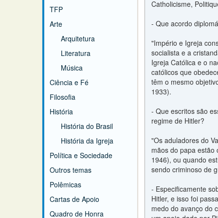
Catholicisme, Politiq
TFP
- Que acordo diplomá
Arte
Arquitetura
"Império e Igreja co
socialista e a crista
Literatura
Igreja Católica e o n
Música
católicos que obedece
têm o mesmo objetivo
Ciência e Fé
1933).
Filosofia
- Que escritos são e
História
regime de Hitler?
História do Brasil
"Os aduladores do Va
História da Igreja
mãos do papa estão c
Política e Sociedade
1946), ou quando est
sendo criminoso de gu
Outros temas
Polêmicas
- Especificamente sob
Hitler, e isso foi pa
Cartas de Apoio
medo do avanço do co
Quadro de Honra