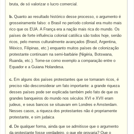
bruta, de só valorizar o lucro comercial.
b.
Quanto ao resultado histórico desse processo, o argumento é
grosseiramente falso: o Brasil no período colonial era muito mais
rico que os EUA. A França era a nação mais rica do mundo. Os
países de forte influência colonial católica são todos hoje, senão
ricos, pelo menos culturalmente avançados (Brasil, Argentina,
México, Filipinas, etc.) enquanto muitos países de colonização
protestante continuam na semi-barbárie (Nigéria, Botswana,
Ruanda, etc.). Tome-se como exemplo a comparação entre o
Equador e a Guiana Holandesa.
c.
Em alguns dos países protestantes que se tornaram ricos, é
preciso não desconsiderar um fato importante: a grande riqueza
desses países pode ser explicada também pelo fato de que os
grandes banqueiros do mundo nos séculos XVI e XVII eram
judeus, e seus bancos se situavam em Londres e Amsterdam.
Nesses casos, a riqueza dos protestantes não é propriamente
protestante, e sim judaica
d.
De qualquer forma, ainda que se admitisse que o argumento
da protestante fosse verdadeiro, o que ele provaria? Que o