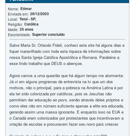
Etimar
Nome:
29/12/2003
Enviada em:
Tatuí - SP,
Local:
Católica
Religião:
25 anos
Idade:
Superior concluído
Escolaridade:
Salve Maria Sr. Orlando Fideli, conheci este site há alguns dias e
fiquei maravilhado com toda esta riqueza de informações sobre
nossa Santa Igreja Católica Apostólica e Romana. Parabéns a
esse lindo trabalho que DEUS o abençoe.
Agora vamos a uma questão que há algum tempo me atormenta:
Já vi em alguns programas de entrevista na tv que um dos
motivos, não o principal, para a pobreza na América Latina é por
ela ter sido colonizada por católicos, pois os Jesuítas não
permitiam dar educação ao povo, senão através deles próprios e
como eles não em número suficiente apenas a elite era educada,
gerando assim uma massa ignorante. E enquanto isso os EUA e
o Canadá eram colonizados por protestantes que incentivavam a
criação de escolas e procuravam fazer seu novo país crescer.