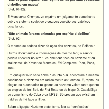
diabólica em massa"
(Blet, 91-92).
E Monsenhor Chomyszyn exprime um julgamento semelhante
sobre o sistema soviético e sua perseguição aos católicos
ucranianos:
"São animais ferozes animadas por espírito diabólico"
(Blet, 92).
O mesmo se poderia dizer da ação dos nazistas, na Polônia."
Outros documentos e informações de mesmo teor, o senhor
poderá encontar no livro "Les chrétiens face au nazisme et au
stalinisme" de Xavier de Montclos, Ed Complexe, Plon, Paris,
1983.
Em qualquer livro sério sobre o asunto o sr. encontrará a mesma
conclusão: o Nazismo era radicalmente anti-cristão. E, repito, os
elogios de autoridades religiosas ao nazismo valem tanto quanto
os elogios de frei Boff, de Frei Betto ou do bispo D. Casaldáliga
ao comunismo de Cuba e da URSS. Só provam que existiram
traidres da Fé face a Hitler.
Sobre a ligação Nazismo e sionismo, leia as "confissões"