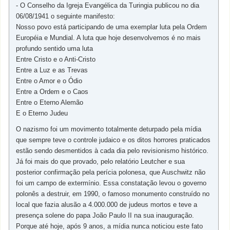
- O Conselho da Igreja Evangélica da Turingia publicou no dia
06/08/1941 o seguinte manifesto:
Nosso povo está participando de uma exemplar luta pela Ordem
Européia e Mundial. A luta que hoje desenvolvemos é no mais
profundo sentido uma luta
Entre Cristo e o Anti-Cristo
Entre a Luz e as Trevas
Entre o Amor e o Ódio
Entre a Ordem e o Caos
Entre o Eterno Alemão
E o Eterno Judeu
O nazismo foi um movimento totalmente deturpado pela mídia
que sempre teve o controle judaico e os ditos horrores praticados
estão sendo desmentidos à cada dia pelo revisionismo histórico.
Já foi mais do que provado, pelo relatório Leutcher e sua
posterior confirmação pela perícia polonesa, que Auschwitz não
foi um campo de extermínio. Essa constatação levou o governo
polonês a destruir, em 1990, o famoso monumento construído no
local que fazia alusão a 4.000.000 de judeus mortos e teve a
presença solene do papa João Paulo II na sua inauguração.
Porque até hoje, após 9 anos, a mídia nunca noticiou este fato