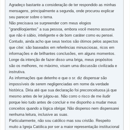
Agradeço bastante a consideração de ter respondido as minhas
mensagens, principalmente a segunda, onde procurou explicar
seu parecer sobre o tema.
Não precisava se surpreender com meus elogios
"grandiloqüentes" a sua pessoa, embora você mesmo assuma
que não é sábio, inteligente e de bom caráter como eu pensei.
Contudo, ainda acho que seus textos são ótimos pelos aspectos
que citei: são baseados em referências minusciosas, ricos em
informações e de brilhantes conclusões, em alguns momentos.
Longe da intenção de fazer disso uma briga, meus propósitos
são os melhores, no máximo, visam uma discussão civilizada e
instrutiva.
As informações que detenho e que o sr. diz dispensar são
impossíveis de serem negligenciadas em nome da verdade
histórica. Diria até que sua declaração foi preconceituosa já que
mesmo antes de ler julgou-as. Não corro o risco de me iludir
porque leio tudo antes de concluir e me disponho a mudar meus
conceitos quando a lógica obrigar. Não dispenso nem dispensarei
nenhuma leitura, inclusive as suas.
Particularmente, não sou católico mas sou cristão. Respeito
muito a Igreja Católica por ser a maior representação institucional