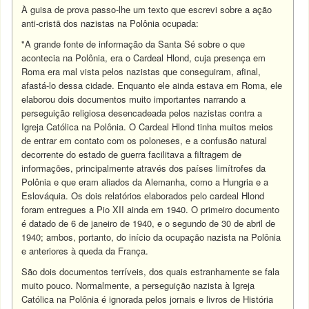
À guisa de prova passo-lhe um texto que escrevi sobre a ação
anti-cristã dos nazistas na Polônia ocupada:
"A grande fonte de informação da Santa Sé sobre o que
acontecia na Polônia, era o Cardeal Hlond, cuja presença em
Roma era mal vista pelos nazistas que conseguiram, afinal,
afastá-lo dessa cidade. Enquanto ele ainda estava em Roma, ele
elaborou dois documentos muito importantes narrando a
perseguição religiosa desencadeada pelos nazistas contra a
Igreja Católica na Polônia. O Cardeal Hlond tinha muitos meios
de entrar em contato com os poloneses, e a confusão natural
decorrente do estado de guerra facilitava a filtragem de
informações, principalmente através dos países limítrofes da
Polônia e que eram aliados da Alemanha, como a Hungria e a
Eslováquia. Os dois relatórios elaborados pelo cardeal Hlond
foram entregues a Pio XII ainda em 1940. O primeiro documento
é datado de 6 de janeiro de 1940, e o segundo de 30 de abril de
1940; ambos, portanto, do início da ocupação nazista na Polônia
e anteriores à queda da França.
São dois documentos terríveis, dos quais estranhamente se fala
muito pouco. Normalmente, a perseguição nazista à Igreja
Católica na Polônia é ignorada pelos jornais e livros de História