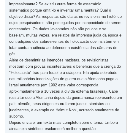
impressionante? Se existiu outra forma de extermínio
sistemático porque omití-lo e inventar uma mentira? Qual o
objetivo disso? As respostas são claras no revisionismo histórico
cujos pesquisadores são perseguidos por incapacidade de serem
contestados. Os dados levantados não são poucos e se
baseiam, muitas vezes, em relatos da imprensa judia da época e
contradições dos sobreviventes do holocausto que insistem em
lutar contra a ciência ao defender a existência das câmaras de
gás.
Além de desmintir as intenções nazistas, os revisionistas
mostram com provas incontestáveis o benefício que a crença do
"Holocausto" trás para Israel e a diáspora. Ela ajuda sobretudo
nas milionárias indenizações de guerra que a Alemanha paga a
Israel anualmente (em 1992 este valor correspondia
aproximadamente a 10 vezes a dívida externa brasileira). Cabe
ressaltar que a Alemanha depois da guerra nunca representou um
país alemão, seus dirigentes ou foram judeus sionistas ou
judaizantes, à exemplo de Helmut Kohl, acusado atualmente de
suborno.
Depois enviarei um texto mais completo sobre o tema. Embora
ainda seja sintético, esclarecerá melhor a questão.