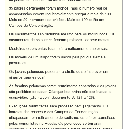
35 padres certamente foram mortos, mas o número real de
assassinados devem indubitavelmente chegar a mais de 100.
Mais de 20 morreram nas prisões. Mais de 100 estão em
Campos de Concentração.
Os sacramentos são proibidos mesmo para os moribundos. Os
casamentos de poloneses ficaram proibidos por sete meses.
Mosteiros e conventos foram sistematicamente supressos.
Os móveis de um Bispo foram dados pela polícia alemã a
prostitutas.
Os jovens poloneses perderam o direito de se inscrever em
ginásios para estudar.
As famílias polonesas foram brutalmente separadas e os jovens
são proibidos de casar. Crianças bastardas são destinadas a
escravidão. (Cfr. Falconi, documento B, 121 a 126).
Execuções foram feitas sem processo nem julgamento. Os
horrores das prisões e dos Campos de Concentração
ultrapassam, em refinamento de sadismo, os crimes cometidos
pelos comunistas na Rússia. Os poloneses se tornaram
escravos. Os poloneses perderam o direito de ter casa, terras,