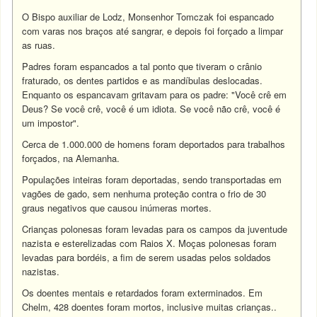
O Bispo auxiliar de Lodz, Monsenhor Tomczak foi espancado
com varas nos braços até sangrar, e depois foi forçado a limpar
as ruas.
Padres foram espancados a tal ponto que tiveram o crânio
fraturado, os dentes partidos e as mandíbulas deslocadas.
Enquanto os espancavam gritavam para os padre: "Você crê em
Deus? Se você crê, você é um idiota. Se você não crê, você é
um impostor".
Cerca de 1.000.000 de homens foram deportados para trabalhos
forçados, na Alemanha.
Populações inteiras foram deportadas, sendo transportadas em
vagões de gado, sem nenhuma proteção contra o frio de 30
graus negativos que causou inúmeras mortes.
Crianças polonesas foram levadas para os campos da juventude
nazista e esterelizadas com Raios X. Moças polonesas foram
levadas para bordéis, a fim de serem usadas pelos soldados
nazistas.
Os doentes mentais e retardados foram exterminados. Em
Chelm, 428 doentes foram mortos, inclusive muitas crianças..