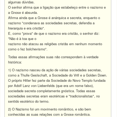
algumas dúvidas.
O senhor afirma que a ligação que estabeleço entre o nazismo e
a Gnose é absurda.
Afirma ainda que a Gnose é anárquica e secreta, enquanto o
nazismo "condenava as sociedades secretas, defendia a
hierarquia e era cristão".
E, como "prova" de que o nazismo era cristão, o senhor diz:
"Não é à toa que o
nazismo não atacou as religiões cristãs em nenhum momento
como o fez bolchevismo".
Todas essas afirmações suas não correspondem à verdade
histórica:
1) O nazismo nasceu da ação de várias sociedades secretas,
como a Thulle Geslschaft, a Sociedade do Vrill e a Golden Down.
O próprio Hitler fez parte da Sociedade do Novo Templo fundada
por Adolf Lanz von Liebenfelds (que era um nome falso),
sociedade secreta completamente gnóstica. Todas essas
sociedades secretas eram esotéricas e "tradicionalistas", no
sentido esotérico do termo.
2) O Nazismo foi um movimento romântico, e são bem
conhecidas as suas relações com a Gnose romântica.