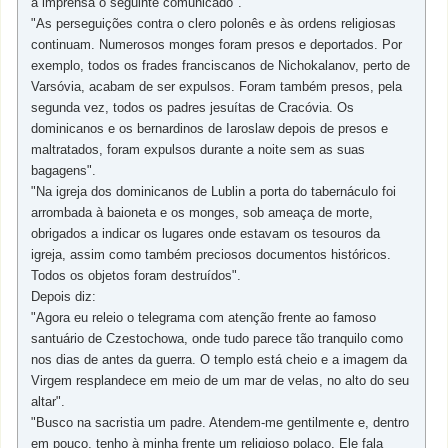
à imprensa o seguinte comunicado".
"As perseguições contra o clero polonês e às ordens religiosas
continuam. Numerosos monges foram presos e deportados. Por
exemplo, todos os frades franciscanos de Nichokalanov, perto de
Varsóvia, acabam de ser expulsos. Foram também presos, pela
segunda vez, todos os padres jesuítas de Cracóvia. Os
dominicanos e os bernardinos de Iaroslaw depois de presos e
maltratados, foram expulsos durante a noite sem as suas
bagagens".
"Na igreja dos dominicanos de Lublin a porta do tabernáculo foi
arrombada à baioneta e os monges, sob ameaça de morte,
obrigados a indicar os lugares onde estavam os tesouros da
igreja, assim como também preciosos documentos históricos.
Todos os objetos foram destruídos".
Depois diz:
"Agora eu releio o telegrama com atenção frente ao famoso
santuário de Czestochowa, onde tudo parece tão tranquilo como
nos dias de antes da guerra. O templo está cheio e a imagem da
Virgem resplandece em meio de um mar de velas, no alto do seu
altar".
"Busco na sacristia um padre. Atendem-me gentilmente e, dentro
em pouco, tenho à minha frente um religioso polaco. Ele fala