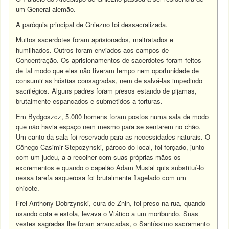
um General alemão.
A paróquia principal de Gniezno foi dessacralizada.
Muitos sacerdotes foram aprisionados, maltratados e
humilhados. Outros foram enviados aos campos de
Concentração. Os aprisionamentos de sacerdotes foram feitos
de tal modo que eles não tiveram tempo nem oportunidade de
consumir as hóstias consagradas, nem de salvá-las impedindo
sacrilégios. Alguns padres foram presos estando de pijamas,
brutalmente espancados e submetidos a torturas.
Em Bydgoszcz, 5.000 homens foram postos numa sala de modo
que não havia espaço nem mesmo para se sentarem no chão.
Um canto da sala foi reservado para as necessidades naturais. O
Cônego Casimir Stepczynski, pároco do local, foi forçado, junto
com um judeu, a a recolher com suas próprias mãos os
excrementos e quando o capelão Adam Musial quis substituí-lo
nessa tarefa asquerosa foi brutalmente flagelado com um
chicote.
Frei Anthony Dobrzynski, cura de Znin, foi preso na rua, quando
usando cota e estola, levava o Viático a um moribundo. Suas
vestes sagradas lhe foram arrancadas, o Santíssimo sacramento