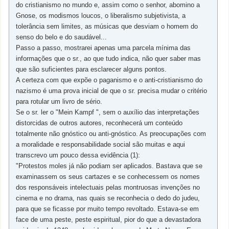
do cristianismo no mundo e, assim como o senhor, abomino a
Gnose, os modismos loucos, o liberalismo subjetivista, a
tolerância sem limites, as músicas que desviam o homem do
senso do belo e do saudável...
Passo a passo, mostrarei apenas uma parcela mínima das
informações que o sr., ao que tudo indica, não quer saber mas
que são suficientes para esclarecer alguns pontos.
A certeza com que expõe o paganismo e o anti-cristianismo do
nazismo é uma prova inicial de que o sr. precisa mudar o critério
para rotular um livro de sério.
Se o sr. ler o "Mein Kampf ", sem o auxílio das interpretações
distorcidas de outros autores, reconhecerá um conteúdo
totalmente não gnóstico ou anti-gnóstico. As preocupações com
a moralidade e responsabilidade social são muitas e aqui
transcrevo um pouco dessa evidência (1):
"Protestos moles já não podiam ser aplicados. Bastava que se
examinassem os seus cartazes e se conhecessem os nomes
dos responsáveis intelectuais pelas montruosas invenções no
cinema e no drama, nas quais se reconhecia o dedo do judeu,
para que se ficasse por muito tempo revoltado. Estava-se em
face de uma peste, peste espiritual, pior do que a devastadora