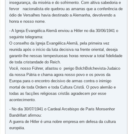
insegurança, da miséria e do sofrimento. Com altiva sabedoria e
fervor nacionalista ele quebrou as amarras que a conferência de
ódio de Versalhes havia destinado a Alemanha, devolvendo a
honra e nosso nome.
- A Igreja Evangélica Alemã enviou a Hitler no dia 30/06/1941 o
seguinte telegrama:
O conselho da Igreja Evangélica Alemã, pela primeira vez
reunida após o início da luta decisiva na frente oriental, deseja
garantir-lhe nessas tempestuosas horas renovar a total fidelidade
de toda cristandade do Reich.
Você, nosso Führer, afastou o perigo BolchBolchevista-Judaico
da nossa Pátria e chama agora nosso povo e os povos da
Europa para o encontro decisivo de armas contra o inimigo
mortal de toda Ordem e toda Cultura Cristã. O povo alemão e
todas as facções religiosas cristãs agradecem por esse
acontecimento.
- No dia 30/07/1941 o Cardeal Arcebispo de Paris Monsenhor
Bandrillart afirmou:
A guerra de Hitler é uma nobre empresa em defesa da cultura
européia.