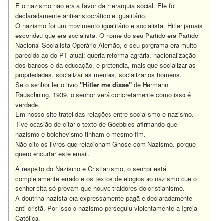
E o nazismo não era a favor da hierarquia social. Ele foi
declaradamente anti-aristocrático e igualitário.
O nazismo foi um movimento igualitário e socialista. Hitler jamais
escondeu que era socialista. O nome do seu Partido era Partido
Nacional Socialista Operário Alemão, e seu porgrama era muito
parecido ao do PT atual: queria reforma agrária, nacionalização
dos bancos e da educação, e pretendia, mais que socializar as
propriedades, socializar as mentes, socializar os homens.
Se o senhor ler o livro
"Hitler me disse"
de Hermann
Rauschning, 1939, o senhor verá concretamente como isso é
verdade.
Em nosso site tratei das relações entre socialismo e nazismo.
Tive ocasião de citar o texto de Goebbles afirmando que
nazismo e bolchevismo tinham o mesmo fim.
Não cito os livros que relacionam Gnose com Nazismo, porque
quero encurtar este email.
A respeito do Nazismo e Cristianismo, o senhor está
completamente errado e os textos de elogios ao nazismo que o
senhor cita só provam que houve traidores do cristianismo.
A doutrina nazista era expressamente pagã e declaradamente
anti-cristã. Por isso o nazismo perseguiu violentamente a Igreja
Católica.