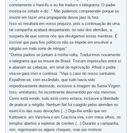
corretamente o francês e eu lhe traduzo o telegrama. O padre
mostra-se irritado e diz: " Não podemos compreender porque se
insiste em fazer uma propaganda desse jaez lá fora.
Isso só resultará em nosso prejuízo, pois a continuação de uma
tal campanha acabará despertando, no seio dos alemães, a
suspeita de que somos nós que divulgamos essas mentiras. É
incrível que para fins políticos não se trepide em envolver a
religião em toda sorte de intrigas".
"Outros padres se juntam à minha volta. Traduzimos novamente
o telegrama que eu trouxe do Brasil. Trocam impressões entre sí
e abanam as cabeças, em sinal de reprovação. Afinal o padre
vira-se para mim e continua: "Veja o caso do nosso santuário.
Espalhoe-se, com escândalo, que tudo havia sido
impiedosamente destruído, inclusive a imagem da Santa Virgem.
Isso, entretanto, foi incontinente desmentido por nós mesmos.
Como está vendo: tudo está como estava, inclusive a liberdade
de praticar a religião. Nenhum fiel foi coagido pelos alemães no
exercício das suas devoções (...) Digo-lhe então que em
Kattowice, em Varsóvia e em Cracóvia vira, com meus olhos, os
templos abertos e repletos de crentes (...) Durante a campanha,
sim, registraram-se alguns choques, mas por motivos