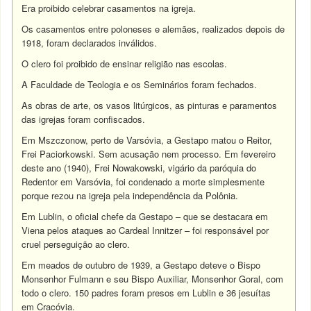
Era proibido celebrar casamentos na igreja.
Os casamentos entre poloneses e alemães, realizados depois de
1918, foram declarados inválidos.
O clero foi proibido de ensinar religião nas escolas.
A Faculdade de Teologia e os Seminários foram fechados.
As obras de arte, os vasos litúrgicos, as pinturas e paramentos
das igrejas foram confiscados.
Em Mszczonow, perto de Varsóvia, a Gestapo matou o Reitor,
Frei Paciorkowski. Sem acusação nem processo. Em fevereiro
deste ano (1940), Frei Nowakowski, vigário da paróquia do
Redentor em Varsóvia, foi condenado a morte simplesmente
porque rezou na igreja pela independência da Polônia.
Em Lublin, o oficial chefe da Gestapo – que se destacara em
Viena pelos ataques ao Cardeal Innitzer – foi responsável por
cruel perseguição ao clero.
Em meados de outubro de 1939, a Gestapo deteve o Bispo
Monsenhor Fulmann e seu Bispo Auxiliar, Monsenhor Goral, com
todo o clero. 150 padres foram presos em Lublin e 36 jesuítas
em Cracóvia.