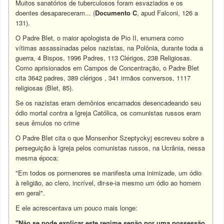
Muitos sanatórios de tuberculosos foram esvaziados e os
doentes desapareceram... (
Documento C
, apud Falconi, 126 a
131).
O Padre Blet, o maior apologista de Pio II, enumera como
vítimas assassinadas pelos nazistas, na Polônia, durante toda a
guerra, 4 Bispos, 1996 Padres, 113 Clérigos, 238 Religiosas.
Como aprisionados em Campos de Concentração, o Padre Blet
cita 3642 padres, 389 clérigos , 341 irmãos conversos, 1117
religiosas (Blet, 85).
Se os nazistas eram demônios encarnados desencadeando seu
ódio mortal contra a Igreja Católica, os comunistas russos eram
seus êmulos no crime
O Padre Blet cita o que Monsenhor Szeptyckyj escreveu sobre a
perseguição à Igreja pelos comunistas russos, na Ucrânia, nessa
mesma época:
"Em todos os pormenores se manifesta uma inimizade, um ódio
à religião, ao clero, incrível, dir-se-ia mesmo um ódio ao homem
em geral".
E ele acrescentava um pouco mais longe:
"Não se pode explicar este regime senão por uma possessão