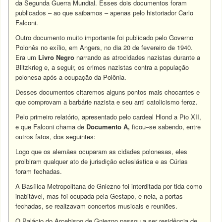
da Segunda Guerra Mundial. Esses dois documentos foram
publicados – ao que saibamos – apenas pelo historiador Carlo
Falconi.
Outro documento muito importante foi publicado pelo Governo
Polonês no exílio, em Angers, no dia 20 de fevereiro de 1940.
Era um
Livro Negro
narrando as atrocidades nazistas durante a
Blitzkrieg e, a seguir, os crimes nazistas contra a população
polonesa após a ocupação da Polônia.
Desses documentos citaremos alguns pontos mais chocantes e
que comprovam a barbárie nazista e seu anti catolicismo feroz.
Pelo primeiro relatório, apresentado pelo cardeal Hlond a Pio XII,
e que Falconi chama de
Documento A,
ficou–se sabendo, entre
outros fatos, dos seguintes:
Logo que os alemães ocuparam as cidades polonesas, eles
proibiram qualquer ato de jurisdição eclesiástica e as Cúrias
foram fechadas.
A Basílica Metropolitana de Gniezno foi interditada por tida como
inabitável, mas foi ocupada pela Gestapo, e nela, a portas
fechadas, se realizavam concertos musicais e reuniões.
O Palácio do Arcebispo de Gniezno passou a ser residência de