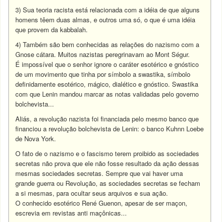
3) Sua teoria racista está relacionada com a idéia de que alguns
homens têem duas almas, e outros uma só, o que é uma idéia
que provem da kabbalah.
4) Também são bem conhecidas as relações do nazismo com a
Gnose cátara. Muitos nazistas peregrinavam ao Mont Ségur.
É impossível que o senhor ignore o caráter esotérico e gnóstico
de um movimento que tinha por símbolo a swastika, símbolo
definidamente esotérico, mágico, dialético e gnóstico. Swastika
com que Lenin mandou marcar as notas validadas pelo governo
bolchevista...
Aliás, a revolução nazista foi financiada pelo mesmo banco que
financiou a revolução bolchevista de Lenin: o banco Kuhnn Loebe
de Nova York.
O fato de o nazismo e o fascismo terem proibido as sociedades
secretas não prova que ele não fosse resultado da ação dessas
mesmas sociedades secretas. Sempre que vai haver uma
grande guerra ou Revolução, as sociedades secretas se fecham
a si mesmas, para ocultar seus arquivos e sua ação.
O conhecido esotérico René Guenon, apesar de ser maçon,
escrevia em revistas anti maçônicas...