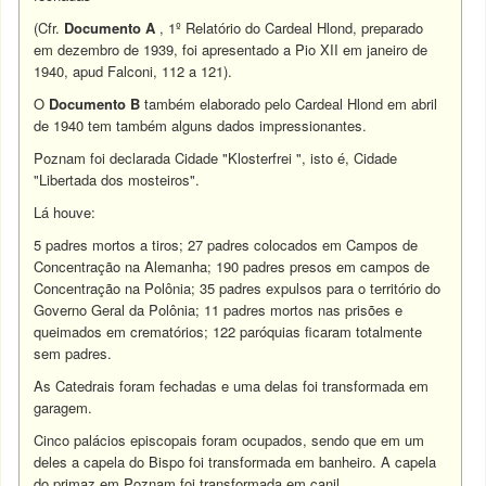
(Cfr.
Documento A
, 1º Relatório do Cardeal Hlond, preparado
em dezembro de 1939, foi apresentado a Pio XII em janeiro de
1940, apud Falconi, 112 a 121).
O
Documento B
também elaborado pelo Cardeal Hlond em abril
de 1940 tem também alguns dados impressionantes.
Poznam foi declarada Cidade "Klosterfrei ", isto é, Cidade
"Libertada dos mosteiros".
Lá houve:
5 padres mortos a tiros; 27 padres colocados em Campos de
Concentração na Alemanha; 190 padres presos em campos de
Concentração na Polônia; 35 padres expulsos para o território do
Governo Geral da Polônia; 11 padres mortos nas prisões e
queimados em crematórios; 122 paróquias ficaram totalmente
sem padres.
As Catedrais foram fechadas e uma delas foi transformada em
garagem.
Cinco palácios episcopais foram ocupados, sendo que em um
deles a capela do Bispo foi transformada em banheiro. A capela
do primaz em Poznam foi transformada em canil.