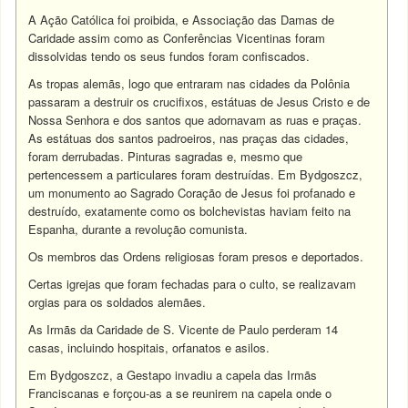
A Ação Católica foi proibida, e Associação das Damas de
Caridade assim como as Conferências Vicentinas foram
dissolvidas tendo os seus fundos foram confiscados.
As tropas alemãs, logo que entraram nas cidades da Polônia
passaram a destruir os crucifixos, estátuas de Jesus Cristo e de
Nossa Senhora e dos santos que adornavam as ruas e praças.
As estátuas dos santos padroeiros, nas praças das cidades,
foram derrubadas. Pinturas sagradas e, mesmo que
pertencessem a particulares foram destruídas. Em Bydgoszcz,
um monumento ao Sagrado Coração de Jesus foi profanado e
destruído, exatamente como os bolchevistas haviam feito na
Espanha, durante a revolução comunista.
Os membros das Ordens religiosas foram presos e deportados.
Certas igrejas que foram fechadas para o culto, se realizavam
orgias para os soldados alemães.
As Irmãs da Caridade de S. Vicente de Paulo perderam 14
casas, incluindo hospitais, orfanatos e asilos.
Em Bydgoszcz, a Gestapo invadiu a capela das Irmãs
Franciscanas e forçou-as a se reunirem na capela onde o