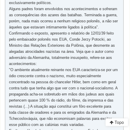
exclusivamente políticos.
Alguns padres foram envolvidos nos acontecimentos e sofreram
as consequências dos azares das batalhas. Terminada a guerra,
porém, nada mais ocorreu a nenhum religioso polonês, a não ser
àqueles que estavam intimamente ligados à política".
Confirmando o exposto, apresento o relatório de 12/01/39 feito
pelo embaixador polonês nos EUA, Conde Jerzy Potocki, ao
Ministro das Relações Exteriores da Polônia, que desmente as
alegadas atrocidades nazistas na área. Veja que o autor como
adversário da Alemanha, totalmente insuspeito, refere-se aos
acontecimentos:
"O ambiente atualmente reinante nos EUA caracteriza-se por um
ódio crescente contra o nazismo, muito especialmente
concentrado na pessoa do chanceler Hitler, bem como em geral
contra tudo que tenha algo que ver com o nacional-socialismo. A
propaganda acha-se sobretudo em mãos dos judeus aos quais
pertencem quase 100 % do rádio, do filme, da imprensa e das
revistas (...) A situação aqui constitui um fôro excelente para
toda classe de oradores e para os emigrados da Alemanha e da
Tchecoslováquia, que não economisam palavras para excitar
Topo
esse público com as calúnias mais variadas.