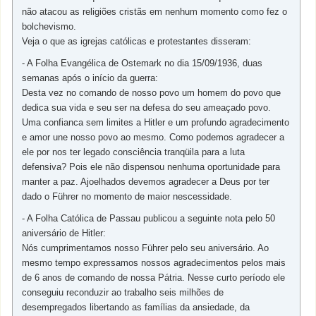
não atacou as religiões cristãs em nenhum momento como fez o
bolchevismo.
Veja o que as igrejas católicas e protestantes disseram:
- A Folha Evangélica de Ostemark no dia 15/09/1936, duas
semanas após o início da guerra:
Desta vez no comando de nosso povo um homem do povo que
dedica sua vida e seu ser na defesa do seu ameaçado povo.
Uma confianca sem limites a Hitler e um profundo agradecimento
e amor une nosso povo ao mesmo. Como podemos agradecer a
ele por nos ter legado consciência tranqüila para a luta
defensiva? Pois ele não dispensou nenhuma oportunidade para
manter a paz. Ajoelhados devemos agradecer a Deus por ter
dado o Führer no momento de maior nescessidade.
- A Folha Católica de Passau publicou a seguinte nota pelo 50
aniversário de Hitler:
Nós cumprimentamos nosso Führer pelo seu aniversário. Ao
mesmo tempo expressamos nossos agradecimentos pelos mais
de 6 anos de comando de nossa Pátria. Nesse curto período ele
conseguiu reconduzir ao trabalho seis milhões de
desempregados libertando as famílias da ansiedade, da