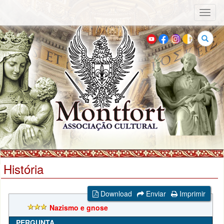
Toggl
naviga
Buscar
História
Download
Enviar
Imprimir
Nazismo e gnose
PERGUNTA