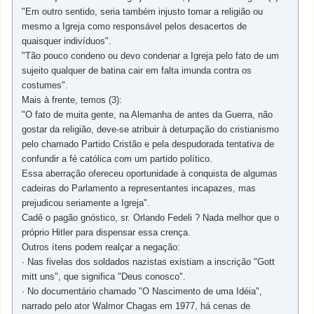
"Em outro sentido, seria também injusto tomar a religião ou
mesmo a Igreja como responsável pelos desacertos de
quaisquer indivíduos".
"Tão pouco condeno ou devo condenar a Igreja pelo fato de um
sujeito qualquer de batina cair em falta imunda contra os
costumes".
Mais à frente, temos (3):
"O fato de muita gente, na Alemanha de antes da Guerra, não
gostar da religião, deve-se atribuir à deturpação do cristianismo
pelo chamado Partido Cristão e pela despudorada tentativa de
confundir a fé católica com um partido político.
Essa aberração ofereceu oportunidade à conquista de algumas
cadeiras do Parlamento a representantes incapazes, mas
prejudicou seriamente a Igreja".
Cadê o pagão gnóstico, sr. Orlando Fedeli ? Nada melhor que o
próprio Hitler para dispensar essa crença.
Outros ítens podem realçar a negação:
· Nas fivelas dos soldados nazistas existiam a inscrição "Gott
mitt uns", que significa "Deus conosco".
· No documentário chamado "O Nascimento de uma Idéia",
narrado pelo ator Walmor Chagas em 1977, há cenas de