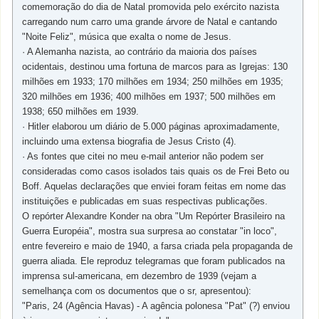
comemoração do dia de Natal promovida pelo exército nazista
carregando num carro uma grande árvore de Natal e cantando
"Noite Feliz", música que exalta o nome de Jesus.
· A Alemanha nazista, ao contrário da maioria dos países
ocidentais, destinou uma fortuna de marcos para as Igrejas: 130
milhões em 1933; 170 milhões em 1934; 250 milhões em 1935;
320 milhões em 1936; 400 milhões em 1937; 500 milhões em
1938; 650 milhões em 1939.
· Hitler elaborou um diário de 5.000 páginas aproximadamente,
incluindo uma extensa biografia de Jesus Cristo (4).
· As fontes que citei no meu e-mail anterior não podem ser
consideradas como casos isolados tais quais os de Frei Beto ou
Boff. Aquelas declarações que enviei foram feitas em nome das
instituições e publicadas em suas respectivas publicações.
O repórter Alexandre Konder na obra "Um Repórter Brasileiro na
Guerra Européia", mostra sua surpresa ao constatar "in loco",
entre fevereiro e maio de 1940, a farsa criada pela propaganda de
guerra aliada. Ele reproduz telegramas que foram publicados na
imprensa sul-americana, em dezembro de 1939 (vejam a
semelhança com os documentos que o sr, apresentou):
"Paris, 24 (Agência Havas) - A agência polonesa "Pat" (?) enviou