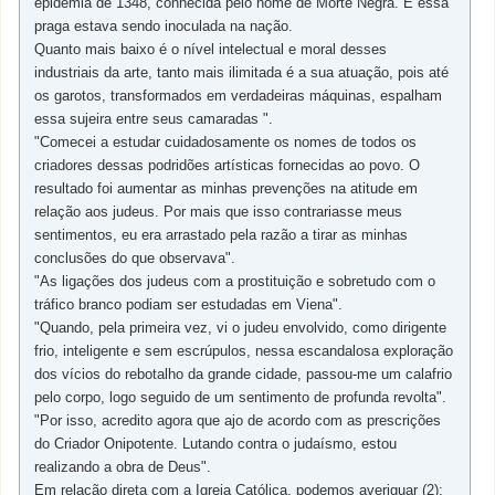
epidemia de 1348, conhecida pelo nome de Morte Negra. E essa
praga estava sendo inoculada na nação.
Quanto mais baixo é o nível intelectual e moral desses
industriais da arte, tanto mais ilimitada é a sua atuação, pois até
os garotos, transformados em verdadeiras máquinas, espalham
essa sujeira entre seus camaradas ".
"Comecei a estudar cuidadosamente os nomes de todos os
criadores dessas podridões artísticas fornecidas ao povo. O
resultado foi aumentar as minhas prevenções na atitude em
relação aos judeus. Por mais que isso contrariasse meus
sentimentos, eu era arrastado pela razão a tirar as minhas
conclusões do que observava".
"As ligações dos judeus com a prostituição e sobretudo com o
tráfico branco podiam ser estudadas em Viena".
"Quando, pela primeira vez, vi o judeu envolvido, como dirigente
frio, inteligente e sem escrúpulos, nessa escandalosa exploração
dos vícios do rebotalho da grande cidade, passou-me um calafrio
pelo corpo, logo seguido de um sentimento de profunda revolta".
"Por isso, acredito agora que ajo de acordo com as prescrições
do Criador Onipotente. Lutando contra o judaísmo, estou
realizando a obra de Deus".
Em relação direta com a Igreja Católica, podemos averiguar (2):