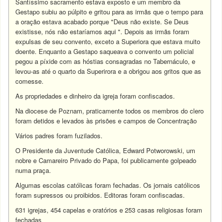
Santíssimo sacramento estava exposto e um membro da
Gestapo subiu ao púlpito e gritou para as irmãs que o tempo para
a oração estava acabado porque "Deus não existe. Se Deus
existisse, nós não estaríamos aqui ". Depois as irmãs foram
expulsas de seu convento, exceto a Superiora que estava muito
doente. Enquanto a Gestapo saqueava o convento um policial
pegou a píxide com as hóstias consagradas no Tabernáculo, e
levou-as até o quarto da Superirora e a obrigou aos gritos que as
comesse.
As propriedades e dinheiro da igreja foram confiscados.
Na diocese de Poznam, praticamente todos os membros do clero
foram detidos e levados às prisões e campos de Concentração
Vários padres foram fuzilados.
O Presidente da Juventude Católica, Edward Potworowski, um
nobre e Camareiro Privado do Papa, foi publicamente golpeado
numa praça.
Algumas escolas católicas foram fechadas. Os jornais católicos
foram supressos ou proibidos. Editoras foram confiscadas.
631 igrejas, 454 capelas e oratórios e 253 casas religiosas foram
fechadas