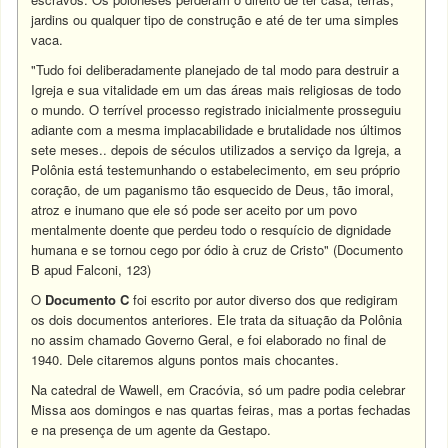
jardins ou qualquer tipo de construção e até de ter uma simples
vaca.
"Tudo foi deliberadamente planejado de tal modo para destruir a
Igreja e sua vitalidade em um das áreas mais religiosas de todo
o mundo. O terrível processo registrado inicialmente prosseguiu
adiante com a mesma implacabilidade e brutalidade nos últimos
sete meses.. depois de séculos utilizados a serviço da Igreja, a
Polônia está testemunhando o estabelecimento, em seu próprio
coração, de um paganismo tão esquecido de Deus, tão imoral,
atroz e inumano que ele só pode ser aceito por um povo
mentalmente doente que perdeu todo o resquício de dignidade
humana e se tornou cego por ódio à cruz de Cristo" (Documento
B apud Falconi, 123)
O
Documento C
foi escrito por autor diverso dos que redigiram
os dois documentos anteriores. Ele trata da situação da Polônia
no assim chamado Governo Geral, e foi elaborado no final de
1940. Dele citaremos alguns pontos mais chocantes.
Na catedral de Wawell, em Cracóvia, só um padre podia celebrar
Missa aos domingos e nas quartas feiras, mas a portas fechadas
e na presença de um agente da Gestapo.