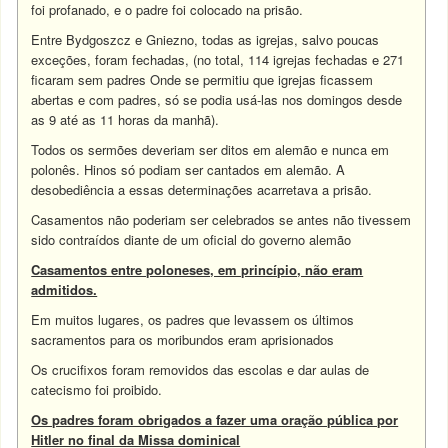
foi profanado, e o padre foi colocado na prisão.
Entre Bydgoszcz e Gniezno, todas as igrejas, salvo poucas
exceções, foram fechadas, (no total, 114 igrejas fechadas e 271
ficaram sem padres Onde se permitiu que igrejas ficassem
abertas e com padres, só se podia usá-las nos domingos desde
as 9 até as 11 horas da manhã).
Todos os sermões deveriam ser ditos em alemão e nunca em
polonês. Hinos só podiam ser cantados em alemão. A
desobediência a essas determinações acarretava a prisão.
Casamentos não poderiam ser celebrados se antes não tivessem
sido contraídos diante de um oficial do governo alemão
Casamentos entre poloneses, em princípio, não eram
admitidos.
Em muitos lugares, os padres que levassem os últimos
sacramentos para os moribundos eram aprisionados
Os crucifixos foram removidos das escolas e dar aulas de
catecismo foi proibido.
Os padres foram obrigados a fazer uma oração pública por
Hitler no final da Missa dominical