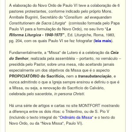
A elaboração do Novo Ordo de Paulo VI teve a colaboração de 6
pastores protestantes, conforme indicado pelo próprio Mons.
Annibale Bugnini, Secretário do "
Consilium ad exequandam
Constitutionem de Sacra Liturgia
" (comissão formada pelo Papa
Paulo VI para a formulação do Novo Ordo), no seu livro "
La
Riforma Liturgica - 1948-1975"
, Ed. Liturgiche, Roma, 1983,
pg. 204, com os quais Paulo VI se fez fotografar (
leia mais
).
Fundamentalmente, a "Missa" de Lutero é a celebração da
Ceia
do Senhor
, realizada pela assembléia -- portanto, no vernáculo --
presidida pelo Pastor, sobre uma mesa, não aceitando jamais
especialmente um dos objetivos da Missa que é o aspecto
PROPICIATÓRIO do Sacrifício,
nem a
transubstanciação
, e
nunca admitindo o que a Igreja sempre ensinou e definiu o que é
a Missa, ou seja, a renovação do Sacrificio do Calvário,
celebrada pelo sacerdote,
in persona Christi.
Há uma série de artigos e cartas no site MONTFORT mostrando
a diferença entre os dois ritos: o Tridentino, ou de S. Pio V
(incluindo o texto integral do "
Ordinário da Missa
"
e o texto do
Novo Ordo, ou da "Nova Missa", Paulo VI).