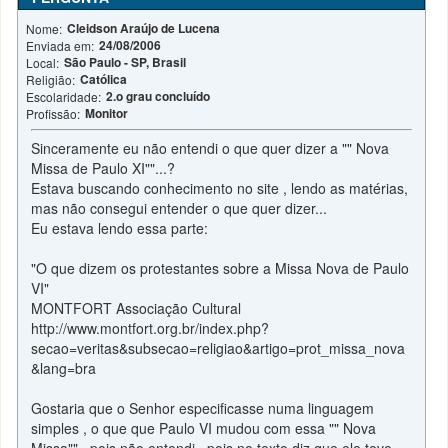
Cleidson Araújo de Lucena
Nome:
24/08/2006
Enviada em:
São Paulo - SP, Brasil
Local:
Católica
Religião:
2.o grau concluído
Escolaridade:
Monitor
Profissão:
Sinceramente eu não entendi o que quer dizer a "" Nova
Missa de Paulo XI""...?
Estava buscando conhecimento no site , lendo as matérias,
mas não consegui entender o que quer dizer...
Eu estava lendo essa parte:
"O que dizem os protestantes sobre a Missa Nova de Paulo
VI"
MONTFORT Associação Cultural
http://www.montfort.org.br/index.php?
secao=veritas&subsecao=religiao&artigo=prot_missa_nova
&lang=bra
Gostaria que o Senhor especificasse numa linguagem
simples , o que que Paulo VI mudou com essa "" Nova