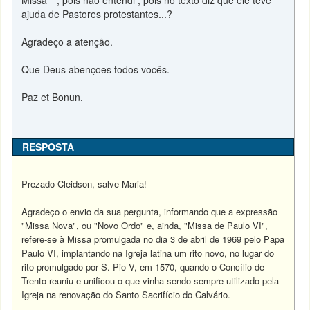
Missa"" , pois não entendi , pois no texto diz que ele teve
ajuda de Pastores protestantes...?
Agradeço a atenção.
Que Deus abençoes todos vocês.
Paz et Bonun.
RESPOSTA
Prezado Cleidson, salve Maria!
Agradeço o envio da sua pergunta, informando que a expressão
"Missa Nova", ou "Novo Ordo" e, ainda, "Missa de Paulo VI",
refere-se à Missa promulgada no dia 3 de abril de 1969 pelo Papa
Paulo VI, implantando na Igreja latina um rito novo, no lugar do
rito promulgado por S. Pio V, em 1570, quando o Concílio de
Trento reuniu e unificou o que vinha sendo sempre utilizado pela
Igreja na renovação do Santo Sacrifício do Calvário.