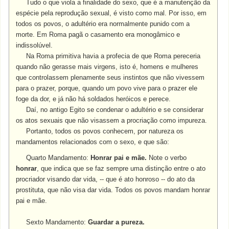
Tudo o que viola a finalidade do sexo, que é a manutenção da
espécie pela reprodução sexual, é visto como mal. Por isso, em
todos os povos, o adultério era normalmente punido com a
morte. Em Roma pagã o casamento era monogâmico e
indissolúvel.
Na Roma primitiva havia a profecia de que Roma pereceria
quando não gerasse mais virgens, isto é, homens e mulheres
que controlassem plenamente seus instintos que não vivessem
para o prazer, porque, quando um povo vive para o prazer ele
foge da dor, e já não há soldados heróicos e perece.
Daí, no antigo Egito se condenar o adultério e se considerar
os atos sexuais que não visassem a procriação como impureza.
Portanto, todos os povos conhecem, por natureza os
mandamentos relacionados com o sexo, e que são:
Quarto Mandamento:
Honrar pai e mãe.
Note o verbo
honrar
, que indica que se faz sempre uma distinção entre o ato
procriador visando dar vida, -- que é ato honroso -- do ato da
prostituta, que não visa dar vida. Todos os povos mandam honrar
pai e mãe.
Sexto Mandamento:
Guardar a pureza.