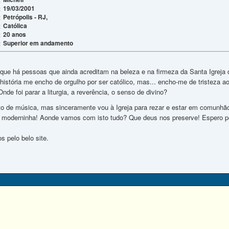
19/03/2001
:
Petrópolis - RJ,
:
Católica
:
20 anos
:
Superior em andamento
:
r que há pessoas que ainda acreditam na beleza e na firmeza da Santa Igre
istória me encho de orgulho por ser católico, mas... encho-me de tristeza ao 
nde foi parar a liturgia, a reverência, o senso de divino?
o de música, mas sinceramente vou à Igreja para rezar e estar em comunhã
e moderninha! Aonde vamos com isto tudo? Que deus nos preserve! Espero pod
 pelo belo site.