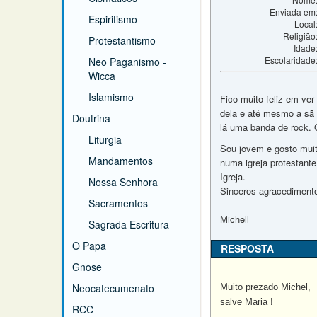
Enviada em
Espiritismo
Local
Religião
Protestantismo
Idade
Escolaridade
Neo Paganismo -
Wicca
Islamismo
Fico muito feliz em ve
dela e até mesmo a sã h
Doutrina
lá uma banda de rock. O
Liturgia
Sou jovem e gosto muit
Mandamentos
numa igreja protestant
Igreja.
Nossa Senhora
Sinceros agracedimentos
Sacramentos
Michell
Sagrada Escritura
O Papa
RESPOSTA
Gnose
Neocatecumenato
Muito prezado Michel,
salve Maria !
RCC