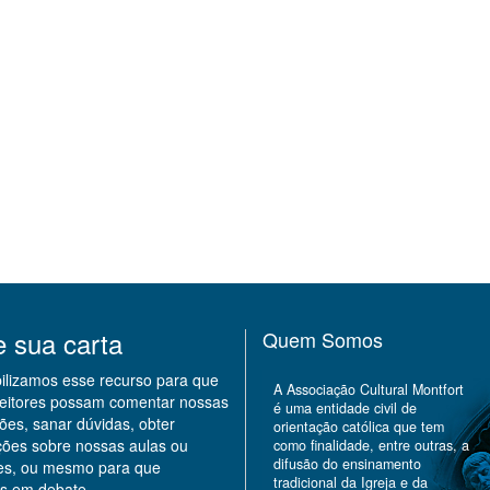
e sua carta
Quem Somos
bilizamos esse recurso para que
A Associação Cultural Montfort
leitores possam comentar nossas
é uma entidade civil de
ões, sanar dúvidas, obter
orientação católica que tem
ções sobre nossas aulas ou
como finalidade, entre outras, a
difusão do ensinamento
des, ou mesmo para que
tradicional da Igreja e da
s em debate.