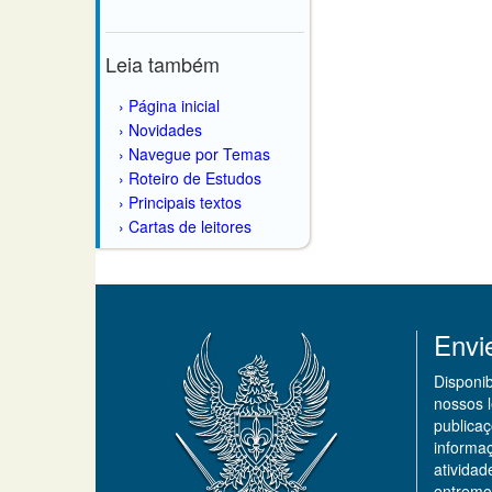
Leia também
Página inicial
Novidades
Navegue por Temas
Roteiro de Estudos
Principais textos
Cartas de leitores
Envi
Disponi
nossos 
publicaç
informa
ativida
entremo