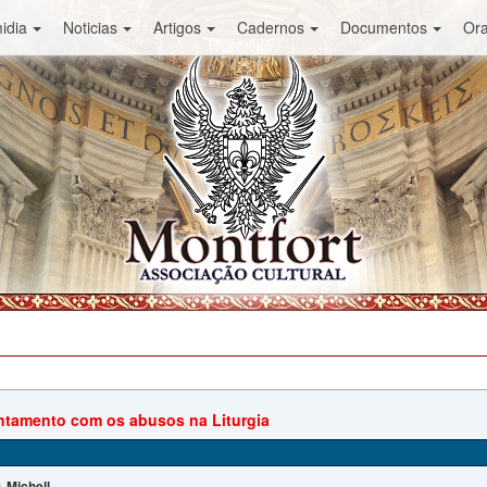
idia
Noticias
Artigos
Cadernos
Documentos
Or
tamento com os abusos na Liturgia
Michell
: