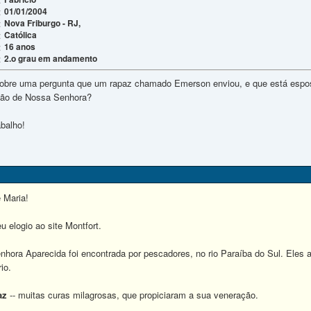
01/01/2004
:
Nova Friburgo - RJ,
:
Católica
:
16 anos
:
2.o grau em andamento
:
sobre uma pergunta que um rapaz chamado Emerson enviou, e que está espos
ção de Nossa Senhora?
abalho!
 Maria!
u elogio ao site Montfort.
ora Aparecida foi encontrada por pescadores, no rio Paraíba do Sul. Eles 
io.
az
-- muitas curas milagrosas, que propiciaram a sua veneração.