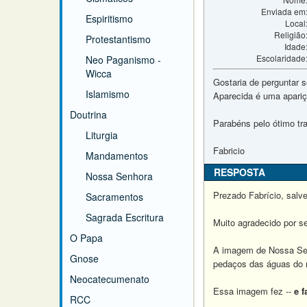
Enviada em
Espiritismo
Local
Religião
Protestantismo
Idade
Escolaridade
Neo Paganismo -
Wicca
Gostaria de perguntar 
Islamismo
Aparecida é uma apari
Doutrina
Parabéns pelo ótimo tr
Liturgia
Fabricio
Mandamentos
RESPOSTA
Nossa Senhora
Prezado Fabrício, salve
Sacramentos
Sagrada Escritura
Muito agradecido por se
O Papa
A imagem de Nossa Senh
Gnose
pedaços das águas do r
Neocatecumenato
Essa imagem fez --
e f
RCC