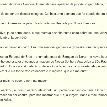
no caso de Nossa Senhora Aparecida uma aparição da própria Virgem Maria,
 de contar um desses milagres. Conheci uma senhora que foi curada de um 
 muito interessante pela misericórdia manifestada por Nossa Senhora.
úva, já de certa idade, e que morava sozinha numa casa pobre de uma vilazin
embro, lá por 1940.
ncer ósseo no nariz. Era uma senhora ignorante e grosseira, que não pratica
rto da Estação do Brás -- chamada então de Estação do Norte -- e havia lá
lhe que estava chegando a imagem de Nossa Senhora Aparecida a São Paulo.
dito. Quando a viu, ela ficou decepcionada, e, na sua grosseria, ela pensou
va: "Se ela for de fato verdadeira e milagrosa, que ela me cure".
ar mais no caso, e nem na imagem.
 espirrou, e, com o espirro, ela expeliu um pedaço de osso do nariz. Ficou 
arecer em cor escura, para nos mostrar que Ela, a Virgem Maria é mãe tam
 de Adão.