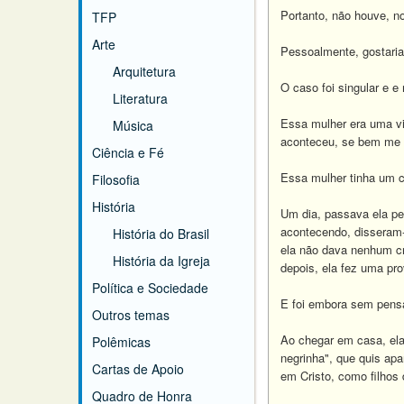
Portanto, não houve, 
TFP
Arte
Pessoalmente, gostaria
Arquitetura
O caso foi singular e e
Literatura
Essa mulher era uma vi
Música
aconteceu, se bem me l
Ciência e Fé
Essa mulher tinha um câ
Filosofia
História
Um dia, passava ela pe
acontecendo, disseram-
História do Brasil
ela não dava nenhum cré
História da Igreja
depois, ela fez uma pro
Política e Sociedade
E foi embora sem pens
Outros temas
Ao chegar em casa, ela
Polêmicas
negrinha", que quis ap
Cartas de Apoio
em Cristo, como filhos
Quadro de Honra