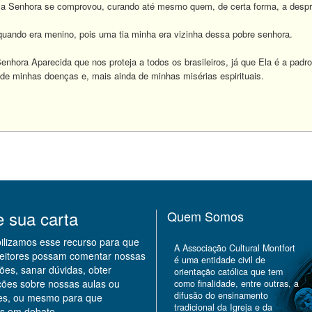
sa Senhora se comprovou, curando até mesmo quem, de certa forma, a despr
uando era menino, pois uma tia minha era vizinha dessa pobre senhora.
nhora Aparecida que nos proteja a todos os brasileiros, já que Ela é a padro
 de minhas doenças e, mais ainda de minhas misérias espirituais.
e sua carta
Quem Somos
bilizamos esse recurso para que
A Associação Cultural Montfort
leitores possam comentar nossas
é uma entidade civil de
ões, sanar dúvidas, obter
orientação católica que tem
ções sobre nossas aulas ou
como finalidade, entre outras, a
difusão do ensinamento
des, ou mesmo para que
tradicional da Igreja e da
s em debate.