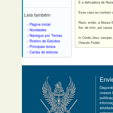
E a delicadeza de Nos
Esse caso eu conheci q
Leia também
Reze, então, a Nossa Se
Página inicial
lhe, de mim, por causa
Novidades
Navegue por Temas
In Corde Jesu, semper,
Roteiro de Estudos
Orlando Fedeli.
Principais textos
Cartas de leitores
Envi
Disponi
nossos 
publicaç
informa
ativida
entremo