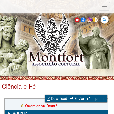
Toggl
naviga
Buscar
Ciência e Fé
Download
Enviar
Imprimir
Quem criou Deus?
PERGUNTA