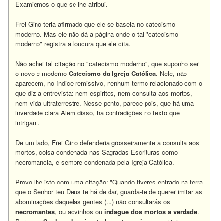
Examiemos o que se lhe atribui.
Frei Gino teria afirmado que ele se baseia no catecismo
moderno. Mas ele não dá a página onde o tal "catecismo
moderno" registra a loucura que ele cita.
Não achei tal citação no "catecismo moderno", que suponho ser
o novo e moderno
Catecismo da Igreja Católica
. Nele, não
aparecem, no índice remissivo, nenhum termo relacionado com o
que diz a entrevista: nem espiritos, nem consulta aos mortos,
nem vida ultraterrestre. Nesse ponto, parece pois, que há uma
inverdade clara Além disso, há contradições no texto que
intrigam.
De um lado, Frei Gino defenderia grosseiramente a consulta aos
mortos, coisa condenada nas Sagradas Escrituras como
necromancia, e sempre condenada pela Igreja Católica.
Provo-lhe isto com uma citação: "Quando tiveres entrado na terra
que o Senhor teu Deus te há de dar, guarda-te de querer imitar as
abominações daquelas gentes (...) não consultarás os
necromantes
, ou advinhos ou
indague dos mortos a verdade
.