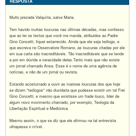
RESPOSTA
Muito prezada Valquíria, salve Maria.
Tem havido muitas loucuras nas últimas décadas, mas confesso
que ao ler os textos que você me manda, atribuidos ao Padre
Gino Concetti, fiquei estarrecido. Ainda que ele seja teólogo, e
que escreva no Osservatore Romano, as loucuras citadas por ele
em sua carta são inacreditáveis. Tão inacreditáveis que se tende
a por em dúvida a veracidade delas.Tanto mais que não existe
um jornal chamado Ansa. Esse é o nome de uma agência de
notícias, e não de um jornal ou revista.
Estando acostumado a ouvir as maiores loucuras dos que hoje
se dizem "teólogos" não duvidaria que pudesse existir um tal Frei
Gino Concetti, e mesmo que existisse um frade louco, lider de
algum novo movimento chamado, por exemplo, Teologia da
Libertação Espiritual e Mediúnica.
Mesmo assim, o que se diz que ele afirmou na tal entrevista
ultrapassa o crível.