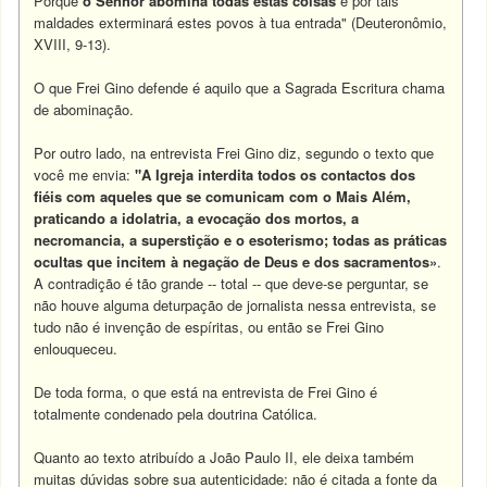
Porque
o Senhor abomina todas estas coisas
e por tais
maldades exterminará estes povos à tua entrada" (Deuteronômio,
XVIII, 9-13).
O que Frei Gino defende é aquilo que a Sagrada Escritura chama
de abominação.
Por outro lado, na entrevista Frei Gino diz, segundo o texto que
você me envia:
"A Igreja interdita todos os contactos dos
fiéis com aqueles que se comunicam com o Mais Além,
praticando a idolatria, a evocação dos mortos, a
necromancia, a superstição e o esoterismo; todas as práticas
ocultas que incitem à negação de Deus e dos sacramentos»
.
A contradição é tão grande -- total -- que deve-se perguntar, se
não houve alguma deturpação de jornalista nessa entrevista, se
tudo não é invenção de espíritas, ou então se Frei Gino
enlouqueceu.
De toda forma, o que está na entrevista de Frei Gino é
totalmente condenado pela doutrina Católica.
Quanto ao texto atribuído a João Paulo II, ele deixa também
muitas dúvidas sobre sua autenticidade: não é citada a fonte da