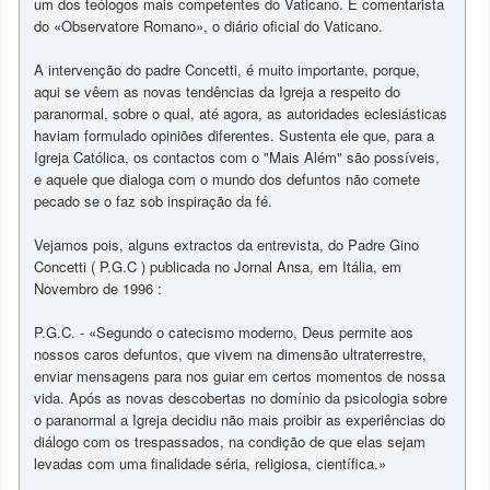
um dos teólogos mais competentes do Vaticano. É comentarista
do «Observatore Romano», o diário oficial do Vaticano.
A intervenção do padre Concetti, é muito importante, porque,
aqui se vêem as novas tendências da Igreja a respeito do
paranormal, sobre o qual, até agora, as autoridades eclesiásticas
haviam formulado opiniões diferentes. Sustenta ele que, para a
Igreja Católica, os contactos com o "Mais Além" são possíveis,
e aquele que dialoga com o mundo dos defuntos não comete
pecado se o faz sob inspiração da fé.
Vejamos pois, alguns extractos da entrevista, do Padre Gino
Concetti ( P.G.C ) publicada no Jornal Ansa, em Itália, em
Novembro de 1996 :
P.G.C. - «Segundo o catecismo moderno, Deus permite aos
nossos caros defuntos, que vivem na dimensão ultraterrestre,
enviar mensagens para nos guiar em certos momentos de nossa
vida. Após as novas descobertas no domínio da psicologia sobre
o paranormal a Igreja decidiu não mais proibir as experiências do
diálogo com os trespassados, na condição de que elas sejam
levadas com uma finalidade séria, religiosa, científica.»