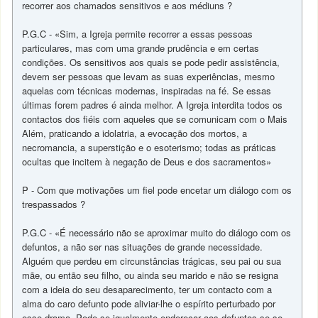
recorrer aos chamados sensitivos e aos médiuns ?
P.G.C - «Sim, a Igreja permite recorrer a essas pessoas
particulares, mas com uma grande prudência e em certas
condições. Os sensitivos aos quais se pode pedir assistência,
devem ser pessoas que levam as suas experiências, mesmo
aquelas com técnicas modernas, inspiradas na fé. Se essas
últimas forem padres é ainda melhor. A Igreja interdita todos os
contactos dos fiéis com aqueles que se comunicam com o Mais
Além, praticando a idolatria, a evocação dos mortos, a
necromancia, a superstição e o esoterismo; todas as práticas
ocultas que incitem à negação de Deus e dos sacramentos»
P - Com que motivações um fiel pode encetar um diálogo com os
trespassados ?
P.G.C - «É necessário não se aproximar muito do diálogo com os
defuntos, a não ser nas situações de grande necessidade.
Alguém que perdeu em circunstâncias trágicas, seu pai ou sua
mãe, ou então seu filho, ou ainda seu marido e não se resigna
com a ideia do seu desaparecimento, ter um contacto com a
alma do caro defunto pode aliviar-lhe o espírito perturbado por
esse drama. Pode-se igualmente endereçar aos defuntos se se