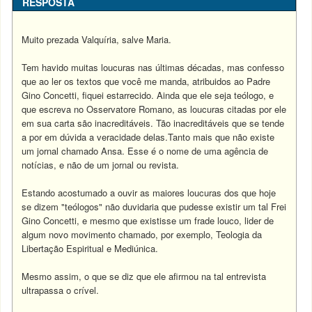
RESPOSTA
Muito prezada Valquíria, salve Maria.
Tem havido muitas loucuras nas últimas décadas, mas confesso
que ao ler os textos que você me manda, atribuidos ao Padre
Gino Concetti, fiquei estarrecido. Ainda que ele seja teólogo, e
que escreva no Osservatore Romano, as loucuras citadas por ele
em sua carta são inacreditáveis. Tão inacreditáveis que se tende
a por em dúvida a veracidade delas.Tanto mais que não existe
um jornal chamado Ansa. Esse é o nome de uma agência de
notícias, e não de um jornal ou revista.
Estando acostumado a ouvir as maiores loucuras dos que hoje
se dizem "teólogos" não duvidaria que pudesse existir um tal Frei
Gino Concetti, e mesmo que existisse um frade louco, lider de
algum novo movimento chamado, por exemplo, Teologia da
Libertação Espiritual e Mediúnica.
Mesmo assim, o que se diz que ele afirmou na tal entrevista
ultrapassa o crível.