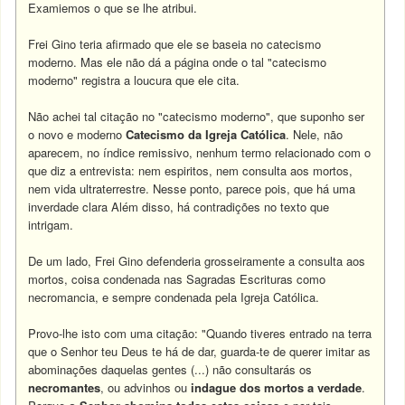
Examiemos o que se lhe atribui.
Frei Gino teria afirmado que ele se baseia no catecismo
moderno. Mas ele não dá a página onde o tal "catecismo
moderno" registra a loucura que ele cita.
Não achei tal citação no "catecismo moderno", que suponho ser
o novo e moderno
Catecismo da Igreja Católica
. Nele, não
aparecem, no índice remissivo, nenhum termo relacionado com o
que diz a entrevista: nem espiritos, nem consulta aos mortos,
nem vida ultraterrestre. Nesse ponto, parece pois, que há uma
inverdade clara Além disso, há contradições no texto que
intrigam.
De um lado, Frei Gino defenderia grosseiramente a consulta aos
mortos, coisa condenada nas Sagradas Escrituras como
necromancia, e sempre condenada pela Igreja Católica.
Provo-lhe isto com uma citação: "Quando tiveres entrado na terra
que o Senhor teu Deus te há de dar, guarda-te de querer imitar as
abominações daquelas gentes (...) não consultarás os
necromantes
, ou advinhos ou
indague dos mortos a verdade
.