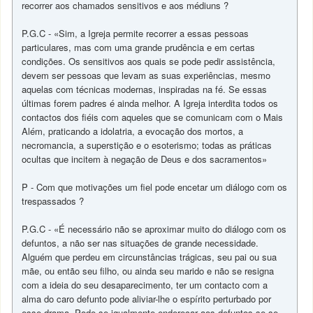
recorrer aos chamados sensitivos e aos médiuns ?
P.G.C - «Sim, a Igreja permite recorrer a essas pessoas
particulares, mas com uma grande prudência e em certas
condições. Os sensitivos aos quais se pode pedir assistência,
devem ser pessoas que levam as suas experiências, mesmo
aquelas com técnicas modernas, inspiradas na fé. Se essas
últimas forem padres é ainda melhor. A Igreja interdita todos os
contactos dos fiéis com aqueles que se comunicam com o Mais
Além, praticando a idolatria, a evocação dos mortos, a
necromancia, a superstição e o esoterismo; todas as práticas
ocultas que incitem à negação de Deus e dos sacramentos»
P - Com que motivações um fiel pode encetar um diálogo com os
trespassados ?
P.G.C - «É necessário não se aproximar muito do diálogo com os
defuntos, a não ser nas situações de grande necessidade.
Alguém que perdeu em circunstâncias trágicas, seu pai ou sua
mãe, ou então seu filho, ou ainda seu marido e não se resigna
com a ideia do seu desaparecimento, ter um contacto com a
alma do caro defunto pode aliviar-lhe o espírito perturbado por
esse drama. Pode-se igualmente endereçar aos defuntos se se