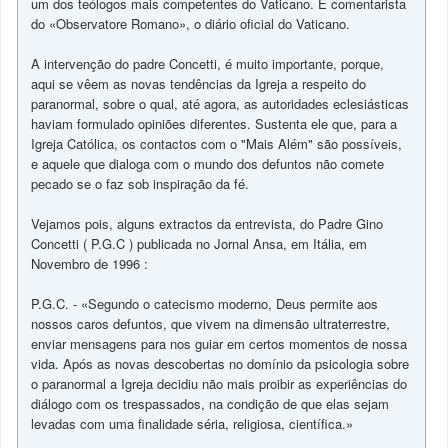
um dos teólogos mais competentes do Vaticano. É comentarista
do «Observatore Romano», o diário oficial do Vaticano.
A intervenção do padre Concetti, é muito importante, porque,
aqui se vêem as novas tendências da Igreja a respeito do
paranormal, sobre o qual, até agora, as autoridades eclesiásticas
haviam formulado opiniões diferentes. Sustenta ele que, para a
Igreja Católica, os contactos com o "Mais Além" são possíveis,
e aquele que dialoga com o mundo dos defuntos não comete
pecado se o faz sob inspiração da fé.
Vejamos pois, alguns extractos da entrevista, do Padre Gino
Concetti ( P.G.C ) publicada no Jornal Ansa, em Itália, em
Novembro de 1996 :
P.G.C. - «Segundo o catecismo moderno, Deus permite aos
nossos caros defuntos, que vivem na dimensão ultraterrestre,
enviar mensagens para nos guiar em certos momentos de nossa
vida. Após as novas descobertas no domínio da psicologia sobre
o paranormal a Igreja decidiu não mais proibir as experiências do
diálogo com os trespassados, na condição de que elas sejam
levadas com uma finalidade séria, religiosa, científica.»