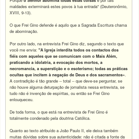
Porque
o Senhor abomina todas estas coisas
e por tais
maldades exterminará estes povos à tua entrada" (Deuteronômio,
XVIII, 9-13).
O que Frei Gino defende é aquilo que a Sagrada Escritura chama
de abominação.
Por outro lado, na entrevista Frei Gino diz, segundo o texto que
você me envia:
"A Igreja interdita todos os contactos dos
fiéis com aqueles que se comunicam com o Mais Além,
praticando a idolatria, a evocação dos mortos, a
necromancia, a superstição e o esoterismo; todas as práticas
ocultas que incitem à negação de Deus e dos sacramentos»
.
A contradição é tão grande -- total -- que deve-se perguntar, se
não houve alguma deturpação de jornalista nessa entrevista, se
tudo não é invenção de espíritas, ou então se Frei Gino
enlouqueceu.
De toda forma, o que está na entrevista de Frei Gino é
totalmente condenado pela doutrina Católica.
Quanto ao texto atribuído a João Paulo II, ele deixa também
muitas dúvidas sobre sua autenticidade: não é citada a fonte da