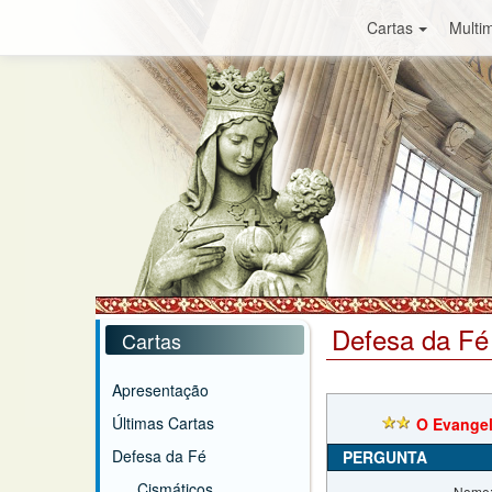
Cartas
Multim
Defesa da Fé
Cartas
Apresentação
Últimas Cartas
O Evangel
Defesa da Fé
PERGUNTA
Cismáticos
Nome