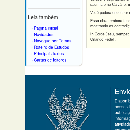
sacrifício no Calvário,
Você poderá encontrar m
Leia também
Essa obra, embora tenha
mostrando as contradiçõ
Página inicial
Novidades
In Corde Jesu, semper,
Orlando Fedeli.
Navegue por Temas
Roteiro de Estudos
Principais textos
Cartas de leitores
Envi
Disponi
nossos 
publicaç
informa
ativida
entremo