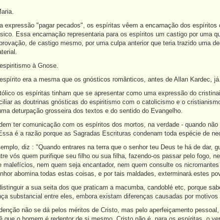
aria.
 a expressão "pagar pecados", os espíritas vêem a encarnação dos espírit
sico. Essa encarnação representaria para os espíritos um castigo por uma qu
rovação, de castigo mesmo, por uma culpa anterior que teria trazido uma dec
erial.
espiritismo à Gnose.
 espírito era a mesma que os gnósticos românticos, antes de Allan Kardec, j
ólico os espíritas tinham que se apresentar como uma expressão do cristina
iliar as doutrinas gnósticas do espiritismo com o catolicismo e o cristianis
ma deturpação grosseira dos textos e do sentido do Evangelho.
dem ter comunicação com os espíritos dos mortos, na verdade - quando nã
Essa é a razão porque as Sagradas Escrituras condenam toda espécie de nec
emplo, diz : "Quando entrares na terra que o senhor teu Deus te há de dar, g
tre vós quem purifique seu filho ou sua filha, fazendo-os passar pelo fogo,
 malefícios, nem quem seja encantador, nem quem consulte os nicromantes
hor abomina todas estas coisas, e por tais maldades, exterminará estes povo
distinguir a sua seita dos que praticam a macumba, candoblé etc, porque s
ça substancial entre eles, embora existam diferenças causadas por motivos c
redenção não se dá pelos méritos de Cristo, mas pelo aperfeiçamento pesso
rê que o homem é redentor de si mesmo. Cristo não é, para os espíritas, o v