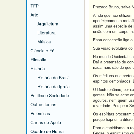
TFP
Prezado Bruno, salve M
Arte
Ainda que não utilizem
aperfeiçoamento metafí
Arquitetura
assim uma espécie de p
união com um corpo mat
Literatura
Essa concepção liga o 
Música
Sua visão evolutiva do
Ciência e Fé
No mundo Ocidental cat
Filosofia
Daí a pretensão de conc
nada mais são do que u
História
Os médiuns que preten
História do Brasil
espíritos demoníacos. 
História da Igreja
O Deuteronômio, por ex
Política e Sociedade
gentes. Não se ache en
agouros, nem quem use
Outros temas
a verdade. Porque o Sen
Polêmicas
Os espíritas procuram 
porque haja uma diferen
Cartas de Apoio
Para o espiritismo, a 
Quadro de Honra
Gnose, o espiritismo c