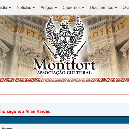
idia
Noticias
Artigos
Cadernos
Documentos
Or
ho segundo Allan Kardec
Bruno
: