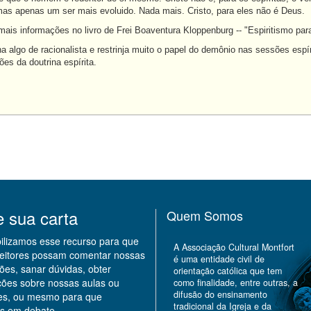
 mas apenas um ser mais evoluido. Nada mais. Cristo, para eles não é Deus.
ais informações no livro de Frei Boaventura Kloppenburg -- "Espiritismo para
 algo de racionalista e restrinja muito o papel do demônio nas sessões espír
es da doutrina espírita.
e sua carta
Quem Somos
bilizamos esse recurso para que
A Associação Cultural Montfort
leitores possam comentar nossas
é uma entidade civil de
ões, sanar dúvidas, obter
orientação católica que tem
ções sobre nossas aulas ou
como finalidade, entre outras, a
difusão do ensinamento
des, ou mesmo para que
tradicional da Igreja e da
s em debate.