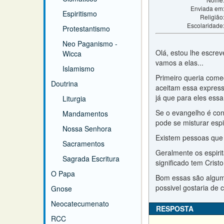
Enviada em
Espiritismo
Religião
Escolaridade
Protestantismo
Neo Paganismo -
Olá, estou lhe escre
Wicca
vamos a elas...
Islamismo
Primeiro queria com
Doutrina
aceitam essa express
já que para eles ess
Liturgia
Se o evangelho é con
Mandamentos
pode se misturar espi
Nossa Senhora
Existem pessoas que 
Sacramentos
Geralmente os espiri
Sagrada Escritura
significado tem Cris
O Papa
Bom essas são alguma
possivel gostaria de 
Gnose
Neocatecumenato
RESPOSTA
RCC