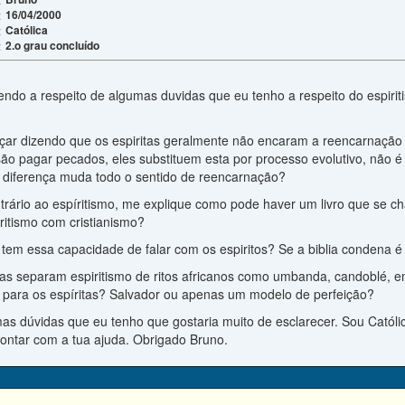
16/04/2000
:
Católica
:
2.o grau concluído
:
vendo a respeito de algumas duvidas que eu tenho a respeito do espiri
eçar dizendo que os espiritas geralmente não encaram a reencarnaç
ão pagar pecados, eles substituem esta por processo evolutivo, não é
a diferença muda todo o sentido de reencarnação?
trário ao espíritismo, me explique como pode haver um livro que se
ritismo com cristianismo?
tem essa capacidade de falar com os espiritos? Se a biblia condena é 
tas separam espiritismo de ritos africanos como umbanda, candoblé, en
to para os espíritas? Salvador ou apenas um modelo de perfeição?
s dúvidas que eu tenho que gostaria muito de esclarecer. Sou Católi
contar com a tua ajuda. Obrigado Bruno.