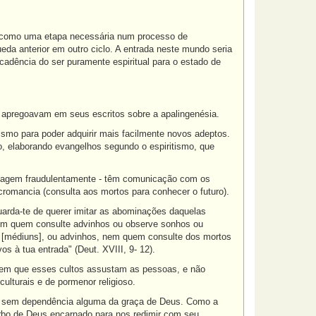
os como uma etapa necessária num processo de
eda anterior em outro ciclo. A entrada neste mundo seria
adência do ser puramente espiritual para o estado de
á apregoavam em seus escritos sobre a apalingenésia.
ismo para poder adquirir mais facilmente novos adeptos.
mo, elaborando evangelhos segundo o espiritismo, que
o agem fraudulentamente - têm comunicação com os
romancia (consulta aos mortos para conhecer o futuro).
uarda-te de querer imitar as abominações daquelas
 nem quem consulte advinhos ou observe sonhos ou
 [médiuns], ou advinhos, nem quem consulte dos mortos
s à tua entrada" (Deut. XVIII, 9- 12).
abem que esses cultos assustam as pessoas, e não
ulturais e de pormenor religioso.
al, sem dependência alguma da graça de Deus. Como a
erbo de Deus encarnado para nos redimir com seu