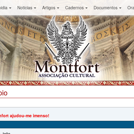
idia
Noticias
Artigos
Cadernos
Documentos
Or
oio
nfort ajudou-me imenso!
João
: