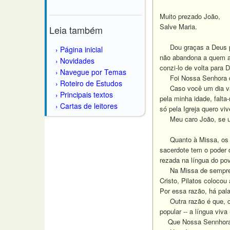
Muito prezado João,
Salve Maria.
Leia também
Dou graças a Deus pelo
Página inicial
não abandona a quem a
Novidades
conzi-lo de volta para 
Navegue por Temas
Foi Nossa Senhora 
Roteiro de Estudos
Caso você um dia vá a
Principais textos
pela minha idade, falta
Cartas de leitores
só pela Igreja quero viv
Meu caro João, se um d
Quanto à Missa, os mod
sacerdote tem o poder 
rezada na língua do po
Na Missa de sempre, há
Cristo, Pilatos colocou
Por essa razão, há pal
Outra razão é que, co
popular -- a língua viv
Que Nossa Sennhora de