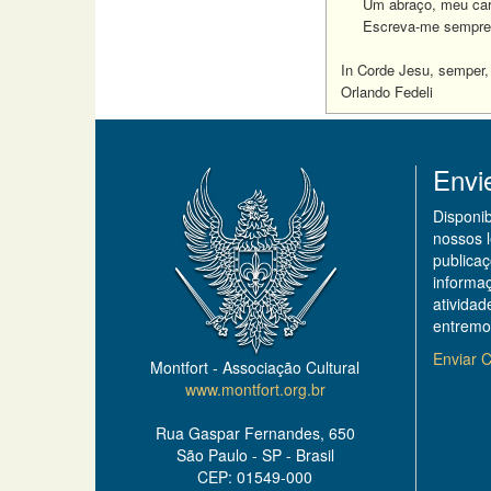
Um abraço, meu car
Escreva-me sempre
In Corde Jesu, semper,
Orlando Fedeli
Envi
Disponi
nossos 
publicaç
informa
ativida
entremo
Enviar C
Montfort - Associação Cultural
www.montfort.org.br
Rua Gaspar Fernandes, 650
São Paulo - SP - Brasil
CEP: 01549-000