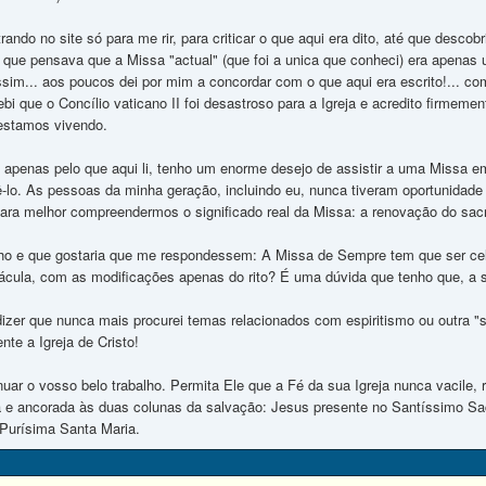
ando no site só para me rir, para criticar o que aqui era dito, até que desc
que pensava que a Missa "actual" (que foi a unica que conheci) era apenas
sim... aos poucos dei por mim a concordar com o que aqui era escrito!... com
bi que o Concílio vaticano II foi desastroso para a Igreja e acredito firmeme
estamos vivendo.
 apenas pelo que aqui li, tenho um enorme desejo de assistir a uma Missa em
zê-lo. As pessoas da minha geração, incluindo eu, nunca tiveram oportunidad
para melhor compreendermos o significado real da Missa: a renovação do sacri
ho e que gostaria que me respondessem: A Missa de Sempre tem que ser cel
nácula, com as modificações apenas do rito? É uma dúvida que tenho que, a 
izer que nunca mais procurei temas relacionados com espiritismo ou outra "s
nte a Igreja de Cristo!
uar o vosso belo trabalho. Permita Ele que a Fé da sua Igreja nunca vacile, 
 e ancorada às duas colunas da salvação: Jesus presente no Santíssimo Sa
urísima Santa Maria.