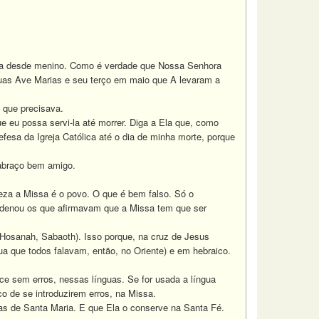
nha desde menino. Como é verdade que Nossa Senhora
uas Ave Marias e seu terço em maio que A levaram a
 que precisava.
u possa servi-la até morrer. Diga a Ela que, como
fesa da Igreja Católica até o dia de minha morte, porque
 abraço bem amigo.
za a Missa é o povo. O que é bem falso. Só o
condenou os que afirmavam que a Missa tem que ser
 Hosanah, Sabaoth). Isso porque, na cruz de Jesus
ua que todos falavam, então, no Oriente) e em hebraico.
 sem erros, nessas línguas. Se for usada a língua
co de se introduzirem erros, na Missa.
s de Santa Maria. E que Ela o conserve na Santa Fé.