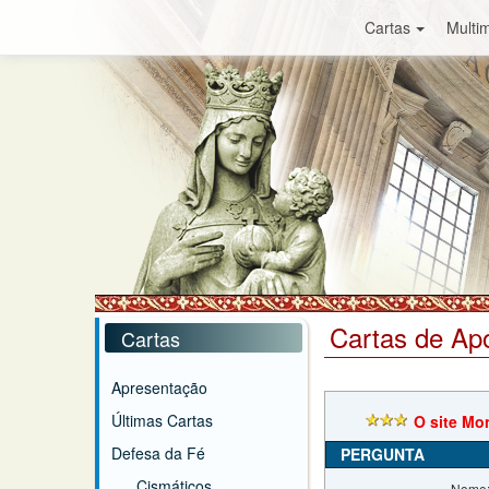
Cartas
Multim
Cartas de Ap
Cartas
Apresentação
Últimas Cartas
O site Mo
Defesa da Fé
PERGUNTA
Cismáticos
Nome