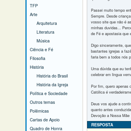
TFP
Passei muito tempo entr
Arte
Sempre. Desde criança 
vosso site que não é as
Arquitetura
minhas duvidas... Perce
Literatura
de Fé e apostasia que 
Música
Digo sinceramente, que
Ciência e Fé
bastantes igrejas a fa
faria bem a todos nós 
Filosofia
História
Uma dúvida que eu ten
celebrar em lingua ver
História do Brasil
História da Igreja
Por fim, quero apenas d
Católica é verdadeirame
Política e Sociedade
Outros temas
Deus vos ajude a contin
quanto antes conduzida
Polêmicas
Devoção a Nossa Mãe P
Cartas de Apoio
RESPOSTA
Quadro de Honra