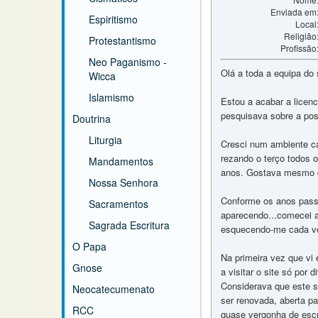
Enviada em
Espiritismo
Local
Religião
Protestantismo
Profissão
Neo Paganismo -
Olá a toda a equipa do 
Wicca
Islamismo
Estou a acabar a licen
pesquisava sobre a posi
Doutrina
Liturgia
Cresci num ambiente ca
rezando o terço todos 
Mandamentos
anos. Gostava mesmo de
Nossa Senhora
Conforme os anos passa
Sacramentos
aparecendo...comecei a 
Sagrada Escritura
esquecendo-me cada vez
O Papa
Na primeira vez que vi 
Gnose
a visitar o site só por
Considerava que este si
Neocatecumenato
ser renovada, aberta par
RCC
quase vergonha de escr