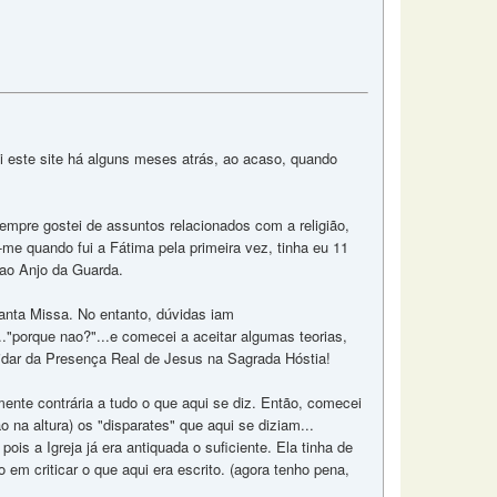
i este site há alguns meses atrás, ao acaso, quando
empre gostei de assuntos relacionados com a religião,
me quando fui a Fátima pela primeira vez, tinha eu 11
 ao Anjo da Guarda.
anta Missa. No entanto, dúvidas iam
.."porque nao?"...e comecei a aceitar algumas teorias,
idar da Presença Real de Jesus na Sagrada Hóstia!
lmente contrária a tudo o que aqui se diz. Então, comecei
o na altura) os "disparates" que aqui se diziam...
is a Igreja já era antiquada o suficiente. Ela tinha de
o em criticar o que aqui era escrito. (agora tenho pena,