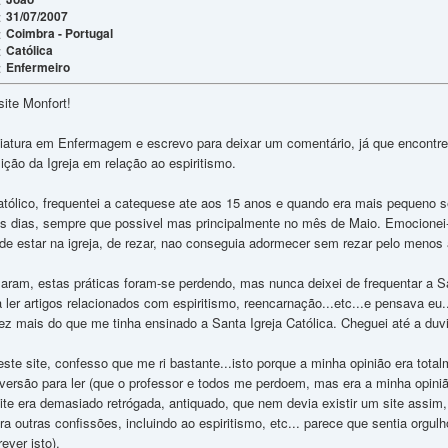
31/07/2007
:
Coimbra - Portugal
:
Católica
:
Enfermeiro
:
site Monfort!
ciatura em Enfermagem e escrevo para deixar um comentário, já que encontre
ção da Igreja em relação ao espiritismo.
tólico, frequentei a catequese ate aos 15 anos e quando era mais pequeno s
os dias, sempre que possivel mas principalmente no mês de Maio. Emocionei-
 estar na igreja, de rezar, nao conseguia adormecer sem rezar pelo menos
ram, estas práticas foram-se perdendo, mas nunca deixei de frequentar a S
ler artigos relacionados com espiritismo, reencarnação...etc...e pensava eu.
 mais do que me tinha ensinado a Santa Igreja Católica. Cheguei até a duv
este site, confesso que me ri bastante...isto porque a minha opinião era tota
 diversão para ler (que o professor e todos me perdoem, mas era a minha opiniã
te era demasiado retrógada, antiquado, que nem devia existir um site assim, po
a outras confissões, incluindo ao espiritismo, etc... parece que sentia orgulh
ever isto).