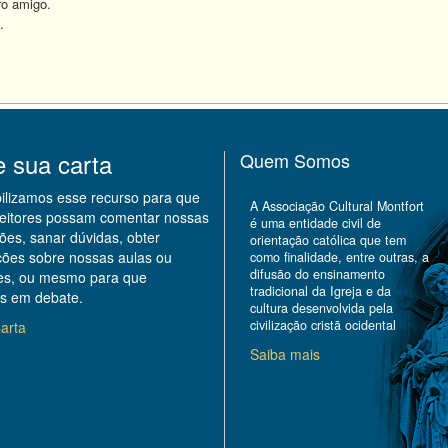
o amigo.
.
e sua carta
Quem Somos
bilizamos esse recurso para que
A Associação Cultural Montfort
leitores possam comentar nossas
é uma entidade civil de
ões, sanar dúvidas, obter
orientação católica que tem
ções sobre nossas aulas ou
como finalidade, entre outras, a
difusão do ensinamento
des, ou mesmo para que
tradicional da Igreja e da
s em debate.
cultura desenvolvida pela
civilização cristã ocidental
arta
Saiba mais