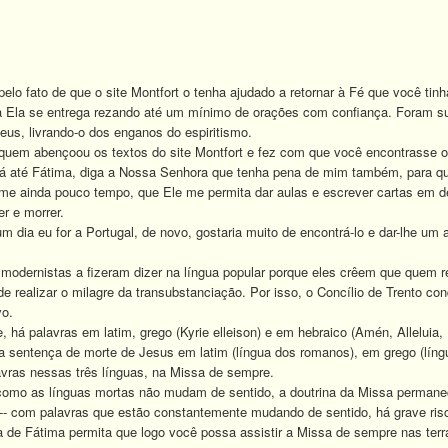
 fato de que o site Montfort o tenha ajudado a retornar à Fé que você ti
 Ela se entrega rezando até um mínimo de orações com confiança. Foram s
Deus, livrando-o dos enganos do espiritismo.
quem abençoou os textos do site Montfort e fez com que você encontrasse o
té Fátima, diga a Nossa Senhora que tenha pena de mim também, para que e
-me ainda pouco tempo, que Ele me permita dar aulas e escrever cartas em de
er e morrer.
ia eu for a Portugal, de novo, gostaria muito de encontrá-lo e dar-lhe um
ernistas a fizeram dizer na língua popular porque eles crêem que quem re
de realizar o milagre da transubstanciação. Por isso, o Concílio de Trento 
vo.
 palavras em latim, grego (Kyrie elleison) e em hebraico (Amén, Alleluia,
 a sentença de morte de Jesus em latim (língua dos romanos), em grego (líng
avras nessas três línguas, na Missa de sempre.
mo as línguas mortas não mudam de sentido, a doutrina da Missa permanece
a -- com palavras que estão constantemente mudando de sentido, há grave ris
 Fátima permita que logo você possa assistir a Missa de sempre nas terra