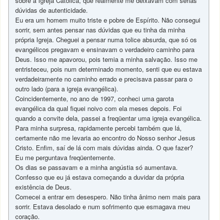
sobre a Igreja Católica, que realmente me deixavam com sérias
dúvidas de autenticidade.
Eu era um homem muito triste e pobre de Espírito. Não consegui
sorrir, sem antes pensar nas dúvidas que eu tinha da minha
própria Igreja. Cheguei a pensar numa tolice absurda, que só os
evangélicos pregavam e ensinavam o verdadeiro caminho para
Deus. Isso me apavorou, pois temia a minha salvação. Isso me
entristeceu, pois num determinado momento, senti que eu estava
verdadeiramente no caminho errado e precisava passar para o
outro lado (para a igreja evangélica).
Coincidentemente, no ano de 1997, conheci uma garota
evangélica da qual fiquei noivo com ela meses depois. Foi
quando a convite dela, passei a freqüentar uma igreja evangélica.
Para minha surpresa, rapidamente percebi também que lá,
certamente não me levaria ao encontro do Nosso senhor Jesus
Cristo. Enfim, saí de lá com mais dúvidas ainda. O que fazer?
Eu me perguntava freqüentemente.
Os dias se passavam e a minha angústia só aumentava.
Confesso que eu já estava começando a duvidar da própria
existência de Deus.
Comecei a entrar em desespero. Não tinha ânimo nem mais para
sorrir. Estava desolado e num sofrimento que esmagava meu
coração.