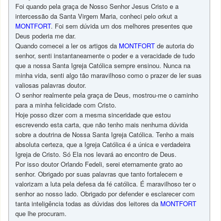
Foi quando pela graça de Nosso Senhor Jesus Cristo e a
intercessão da Santa Virgem Maria, conheci pelo orkut a
MONTFORT
. Foi sem dúvida um dos melhores presentes que
Deus poderia me dar.
Quando comecei a ler os artigos da
MONTFORT
de autoria do
senhor, senti instantaneamente o poder e a veracidade de tudo
que a nossa Santa Igreja Católica sempre ensinou. Nunca na
minha vida, senti algo tão maravilhoso como o prazer de ler suas
valiosas palavras doutor.
O senhor realmente pela graça de Deus, mostrou-me o caminho
para a minha felicidade com Cristo.
Hoje posso dizer com a mesma sinceridade que estou
escrevendo esta carta, que não tenho mais nenhuma dúvida
sobre a doutrina de Nossa Santa Igreja Católica. Tenho a mais
absoluta certeza, que a Igreja Católica é a única e verdadeira
Igreja de Cristo. Só Ela nos levará ao encontro de Deus.
Por isso doutor Orlando Fedeli, serei eternamente grato ao
senhor. Obrigado por suas palavras que tanto fortalecem e
valorizam a luta pela defesa da fé católica. É maravilhoso ter o
senhor ao nosso lado. Obrigado por defender e esclarecer com
tanta inteligência todas as dúvidas dos leitores da
MONTFORT
que lhe procuram.