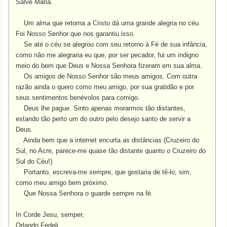
Salve Maria.
Um alma que retorna a Cristo dá uma grande alegria no céu.
Foi Nosso Senhor que nos garantiu isso.
Se até o céu se alegrou com seu retorno à Fé de sua infância,
como não me alegraria eu que, por ser pecador, fui um indigno
meio do bem que Deus e Nossa Senhora fizeram em sua alma.
Os amigos de Nosso Senhor são meus amigos. Com outra
razão ainda o quero
como meu amigo, por sua gratidão e por
seus sentimentos benévolos para comigo.
Deus lhe pague. Sinto apenas morarmos tão distantes,
estando tão perto um do outro pelo desejo santo de servir a
Deus.
Ainda bem que a internet encurta as distâncias (Cruzeiro do
Sul, no Acre, parece-me quase tão distante quanto o Cruzeiro do
Sul do Céu!).
Portanto, escreva-me sempre, que gostaria de tê-lo, sim,
como meu amigo bem próximo.
Que Nossa Senhora o guarde sempre na fè.
In Corde Jesu, semper,
Orlando Fedeli