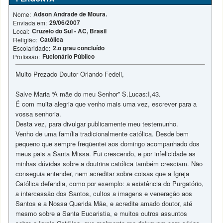
Adson Andrade de Moura.
Nome:
29/06/2007
Enviada em:
Cruzeio do Sul - AC, Brasil
Local:
Católica
Religião:
2.o grau concluído
Escolaridade:
Fucionário Público
Profissão:
Muito Prezado Doutor Orlando Fedeli,
Salve Maria “A mãe do meu Senhor” S.Lucas:I,43.
É com muita alegria que venho mais uma vez, escrever para a
vossa senhoria.
Desta vez, para divulgar publicamente meu testemunho.
Venho de uma família tradicionalmente católica. Desde bem
pequeno que sempre freqüentei aos domingo acompanhado dos
meus pais a Santa Missa. Fui crescendo, e por infelicidade as
minhas dúvidas sobre a doutrina católica também cresciam. Não
conseguia entender, nem acreditar sobre coisas que a Igreja
Católica defendia, como por exemplo: a existência do Purgatório,
a intercessão dos Santos, cultos a imagens e veneração aos
Santos e a Nossa Querida Mãe, e acredite amado doutor, até
mesmo sobre a Santa Eucaristia, e muitos outros assuntos