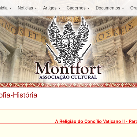
idia
Noticias
Artigos
Cadernos
Documentos
Or
ofia-História
A Religião do Concílio Vaticano II - Part