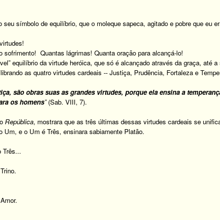
 seu símbolo de equilíbrio, que o moleque sapeca, agitado e pobre que eu era
virtudes!
o sofrimento! Quantas lágrimas! Quanta oração para alcançá-lo!
el” equilíbrio da virtude heróica, que só é alcançado através da graça, até a
ilibrando as quatro virtudes cardeais -- Justiça, Prudência, Fortaleza e Tempe
ça, são obras suas as grandes virtudes, porque ela ensina a temperança e
 para os homens
”
(Sab. VIII, 7).
go
República
, mostrara que as três últimas dessas virtudes cardeais se unif
ão Um, e o Um é Três, ensinara sabiamente Platão.
 Três...
Trino.
 Amor.