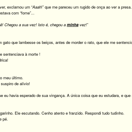
 ver, exclamou um “
Aaah
!” que me pareceu um rugido de onça ao ver a presa.
estava com “fome”...
ê! Chegou a sua vez! Isto é, chegou a
minha
vez
!”
m gato que lambesse os beiços, antes de morder o rato, que ele me sentencio
e sentenciava à morte !
rica!
o meu último.
suspiro de alívio!
ue eu havia esperado de sua vingança. A única coisa que eu estudara, e que 
arinho. Ele escutando. Cenho atento e franzido. Respondi tudo tudinho.
e pé.