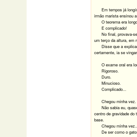
Em tempos já longí
irmão marista ensinou a 
O teorema era longo
E complicado!
No final, provava-se
um terço da altura, em 
Disse que a explica
certamente, ia se ving
O exame oral era lo
Rigoroso.
Duro.
Minucioso.
Complicado...
Chegou minha vez.
Não sabia eu, quase
centro de gravidade do 
base.
Chegou minha vez..
De ser como o gato: