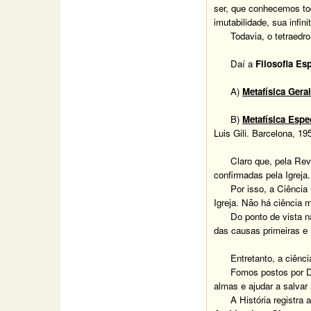
ser, que conhecemos to
imutabilidade, sua infin
Todavia, o tetraedr
Daí a
Filosofia Es
A)
Metafísica Geral
B)
Metafísica Espe
Luis Gili. Barcelona, 
Claro que, pela Re
confirmadas pela Igreja.
Por isso, a Ciência
Igreja. Não há ciência 
Do ponto de vista na
das causas primeiras e
Entretanto, a ciênc
Fomos postos por D
almas e ajudar a salva
A História registra a