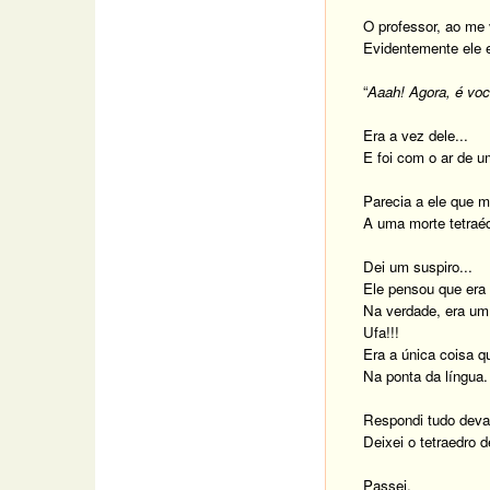
O professor, ao me
Evidentemente ele 
“
Aaah! Agora, é voc
Era a vez dele...
E foi com o ar de u
Parecia a ele que m
A uma morte tetraéd
Dei um suspiro...
Ele pensou que era 
Na verdade, era um 
Ufa!!!
Era a única coisa q
Na ponta da língua.
Respondi tudo devag
Deixei o tetraedro d
Passei.