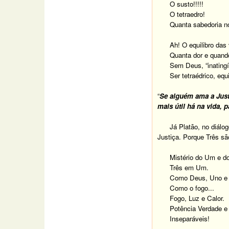
O susto!!!!!
O tetraedro!
Quanta sabedoria no
Ah! O equilibro das 
Quanta dor e quand
Sem Deus, “inatingív
Ser tetraédrico, equ
“
Se alguém ama a Justi
mais útil há na vida,
Já Platão, no diálo
Justiça. Porque Três s
Mistério do Um e do
Três em Um.
Como Deus, Uno e 
Como o fogo...
Fogo, Luz e Calor.
Potência Verdade e
Inseparáveis!
... ... ...