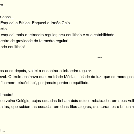
ro.
 anos...
Esqueci a Física. Esqueci o Irmão Caio.
usto.
esqueci mais o tetraedro regular, seu equilíbrio e sua estabilidade.
entro de gravidade do tetraedro regular!
odo equilíbrio!
***
s anos depois, voltei a encontrar o tetraedro regular.
val. O texto ensinava que, na Idade Média, -- idade da luz, que os morcego
“homem tetraédrico”, por jamais perder o equilíbrio.
traedro!
u velho Colégio, cujas escadas tinham dois sulcos rebaixados em seus vel
eraltas, que subiam as escadas em duas filas alegres, sussurrantes e brincalh
...