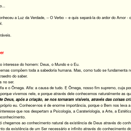
o...
onheceu a Luz da Verdade, -- O Verbo -- e quis separá-la do ardor do Amor - 
l.
ráveis.
ber
o interesse do homem: Deus, o Mundo e o Eu.
temas compõem toda a sabedoria humana. Mas, como tudo se fundamenta no 
traedro do saber.
s no ser.
lfa e o Ômega. Alfa: a causa de tudo. E Ômega, nosso fim supremo, cuja pos
porque vivemos nele, e porque através dele conhecemos naturalmente as qua
de Deus, após a criação, se nos tornaram visíveis, através das coisas cr
o próprio eu. Conhecer-nos é de enorme importância, porque o Bem nos leva 
interesse que nos despertam a Psicologia, a Carateriologia, a Arte, a Estét
oconhecimento.
só chegamos ao conhecimento natural da existência de Deus através do con
o da existência de um Ser necessário e infinito através do conhecimento do