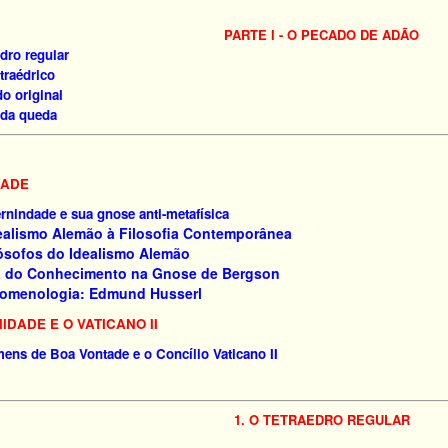
PARTE I - O PECADO DE ADÃO
edro regular
traédrico
o original
 da queda
DADE
rnindade e sua gnose anti-metafísica
dealismo Alemão à Filosofia Contemporânea
lósofos do Idealismo Alemão
ia do Conhecimento na Gnose de Bergson
nomenologia: Edmund Husserl
NIDADE E O VATICANO II
mens de Boa Vontade e o Concílio Vaticano II
1. O TETRAEDRO REGULAR