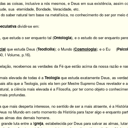
das as coisas, inclusive a nós mesmos, e Deus em sua existência, assim 
itude, sua eternidade, Bondade, Veracidade, etc.
o do saber natural tem base na metafísica, no conhecimento do ser por meio d
peculativa
dividir-se em:
, que estuda o ser enquanto tal (
Ontologia
), e o estudo do ser enquanto pen
cial
que estuda Deus (
Teodicéia
); o Mundo (
Cosmologia
); e o Eu (
Psico
1950, I Volume, p.16).
velação, recebemos as verdades da Fé que estão acima da nossa razão e na
 mais elevada de todas é a
Teologia
que estuda exatamente Deus, as verdade
mais alta que a Teologia, pois ela tem por Mestre Supremo Deus revelador e a
tural, a ciência mais elevada é a Filosofia, por ter como objeto o conhecimen
 mais profundas.
ia que mais desperta interesse, no sentido de ser a mais atraente, é a Histó
eus no Mundo em certo momento da História para fazer algo e enquanto parti
r as almas dos demais homens.
 grande luta entre a I
greja
, estabelecida por Deus para salvar as almas, lu