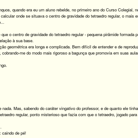
nquos, quando era eu um aluno rebelde, no primeiro ano do Curso Colegial
calcular onde se situava o centro de gravidade do tetraedro regular, o mais 
...
 que o centro de gravidade do tetraedro regular - pequena pirâmide formada po
relação à sua base.
ção geométrica era longa e complicada. Bem difícil de entender e de reproduz
ar, cobrando-me do modo mais rigoroso a bagunça que promovia em suas aula
ngo.
 nada. Mas, sabendo do caráter vingativo do professor, e de quanto ele tinh
tetraedro regular, ponto misterioso que fazia com que o tetraedro, jogado par
.
 caindo de pé!