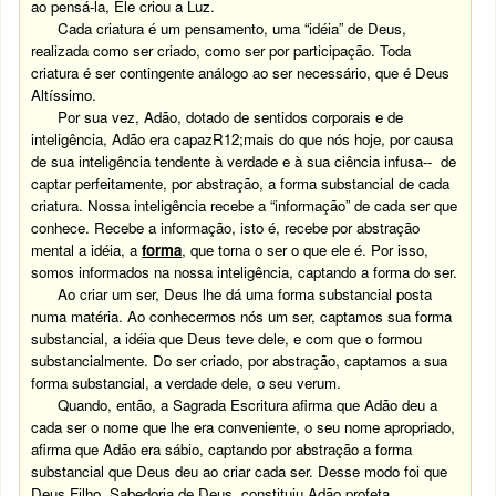
ao pensá-la, Ele criou a Luz.
Cada criatura é um pensamento, uma “idéia” de Deus,
realizada como ser criado, como ser por participação. Toda
criatura é ser contingente análogo ao ser necessário, que é Deus
Altíssimo.
Por sua vez, Adão, dotado de sentidos corporais e de
inteligência, Adão era capazR12;mais do que nós hoje, por causa
de sua inteligência tendente à verdade e à sua ciência infusa-- de
captar perfeitamente, por abstração, a forma substancial de cada
criatura. Nossa inteligência recebe a “informação” de cada ser que
conhece. Recebe a informação, isto é, recebe por abstração
mental a idéia, a
forma
, que torna o ser o que ele é. Por isso,
somos informados na nossa inteligência, captando a forma do ser.
Ao criar um ser, Deus lhe dá uma forma substancial posta
numa matéria. Ao conhecermos nós um ser, captamos sua forma
substancial, a idéia que Deus teve dele, e com que o formou
substancialmente. Do ser criado, por abstração, captamos a sua
forma substancial, a verdade dele, o seu verum.
Quando, então, a Sagrada Escritura afirma que Adão deu a
cada ser o nome que lhe era conveniente, o seu nome apropriado,
afirma que Adão era sábio, captando por abstração a forma
substancial que Deus deu ao criar cada ser. Desse modo foi que
Deus Filho, Sabedoria de Deus, constituiu Adão profeta,