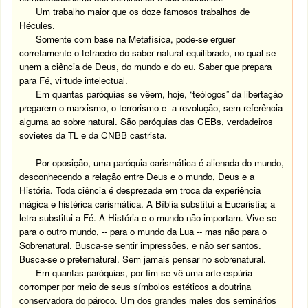
Um trabalho maior que os doze famosos trabalhos de
Hécules.
Somente com base na Metafísica, pode-se erguer
corretamente o tetraedro do saber natural equilibrado, no qual se
unem a ciência de Deus, do mundo e do eu. Saber que prepara
para Fé, virtude intelectual.
Em quantas paróquias se vêem, hoje, “teólogos” da libertação
pregarem o marxismo, o terrorismo e a revolução, sem referência
alguma ao sobre natural. São paróquias das CEBs, verdadeiros
sovietes da TL e da CNBB castrista.
Por oposição, uma paróquia carismática é alienada do mundo,
desconhecendo a relação entre Deus e o mundo, Deus e a
História. Toda ciência é desprezada em troca da experiência
mágica e histérica carismática. A Bíblia substitui a Eucaristia; a
letra substitui a Fé. A História e o mundo não importam. Vive-se
para o outro mundo, -- para o mundo da Lua -- mas não para o
Sobrenatural. Busca-se sentir impressões, e não ser santos.
Busca-se o preternatural. Sem jamais pensar no sobrenatural.
Em quantas paróquias, por fim se vê uma arte espúria
corromper por meio de seus símbolos estéticos a doutrina
conservadora do pároco. Um dos grandes males dos seminários