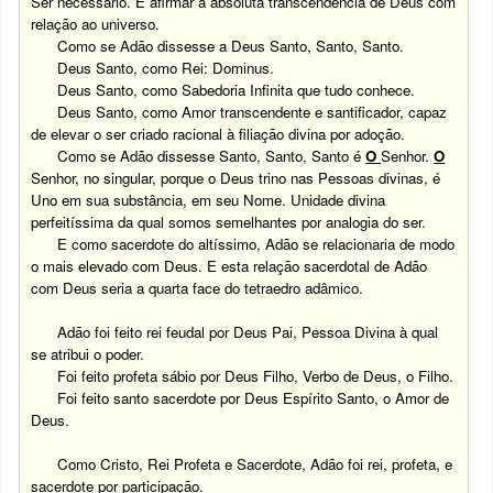
Ser necessário. É afirmar a absoluta transcendência de Deus com
relação ao universo.
Como se Adão dissesse a Deus Santo, Santo, Santo.
Deus Santo, como Rei: Dominus.
Deus Santo, como Sabedoria Infinita que tudo conhece.
Deus Santo, como Amor transcendente e santificador, capaz
de elevar o ser criado racional à filiação divina por adoção.
Como se Adão dissesse Santo, Santo, Santo é
O
Senhor.
O
Senhor, no singular, porque o Deus trino nas Pessoas divinas, é
Uno em sua substância, em seu Nome. Unidade divina
perfeitíssima da qual somos semelhantes por analogia do ser.
E como sacerdote do altíssimo, Adão se relacionaria de modo
o mais elevado com Deus. E esta relação sacerdotal de Adão
com Deus seria a quarta face do tetraedro adâmico.
Adão foi feito rei feudal por Deus Pai, Pessoa Divina à qual
se atribui o poder.
Foi feito profeta sábio por Deus Filho, Verbo de Deus, o Filho.
Foi feito santo sacerdote por Deus Espírito Santo, o Amor de
Deus.
Como Cristo, Rei Profeta e Sacerdote, Adão foi rei, profeta, e
sacerdote por participação.