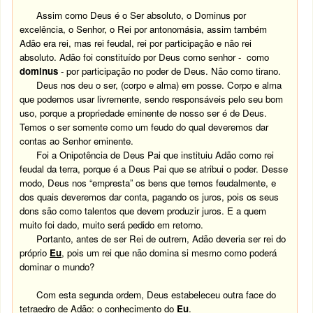
Assim como Deus é o Ser absoluto, o Dominus por
excelência, o Senhor, o Rei por antonomásia, assim também
Adão era rei, mas rei feudal, rei por participação e não rei
absoluto. Adão foi constituído por Deus como senhor - como
dominus
- por participação no poder de Deus. Não como tirano.
Deus nos deu o ser, (corpo e alma) em posse. Corpo e alma
que podemos usar livremente, sendo responsáveis pelo seu bom
uso, porque a propriedade eminente de nosso ser é de Deus.
Temos o ser somente como um feudo do qual deveremos dar
contas ao Senhor eminente.
Foi a Onipotência de Deus Pai que instituiu Adão como rei
feudal da terra, porque é a Deus Pai que se atribui o poder. Desse
modo, Deus nos “empresta” os bens que temos feudalmente, e
dos quais deveremos dar conta, pagando os juros, pois os seus
dons são como talentos que devem produzir juros. E a quem
muito foi dado, muito será pedido em retorno.
Portanto, antes de ser Rei de outrem, Adão deveria ser rei do
próprio
Eu
, pois um rei que não domina si mesmo como poderá
dominar o mundo?
Com esta segunda ordem, Deus estabeleceu outra face do
tetraedro de Adão: o conhecimento do
Eu
.