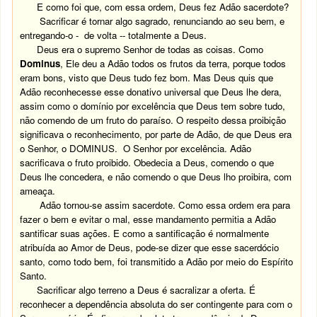
E como foi que, com essa ordem, Deus fez Adão sacerdote?
Sacrificar é tornar algo sagrado, renunciando ao seu bem, e
entregando-o - de volta -- totalmente a Deus.
Deus era o supremo Senhor de todas as coisas. Como
Dominus
, Ele deu a Adão todos os frutos da terra, porque todos
eram bons, visto que Deus tudo fez bom. Mas Deus quis que
Adão reconhecesse esse donativo universal que Deus lhe dera,
assim como o domínio por excelência que Deus tem sobre tudo,
não comendo de um fruto do paraíso. O respeito dessa proibição
significava o reconhecimento, por parte de Adão, de que Deus era
o Senhor, o DOMINUS. O Senhor por excelência. Adão
sacrificava o fruto proibido. Obedecia a Deus, comendo o que
Deus lhe concedera, e não comendo o que Deus lho proibira, com
ameaça.
Adão tornou-se assim sacerdote. Como essa ordem era para
fazer o bem e evitar o mal, esse mandamento permitia a Adão
santificar suas ações. E como a santificação é normalmente
atribuída ao Amor de Deus, pode-se dizer que esse sacerdócio
santo, como todo bem, foi transmitido a Adão por meio do Espírito
Santo.
Sacrificar algo terreno a Deus é sacralizar a oferta. É
reconhecer a dependência absoluta do ser contingente para com o