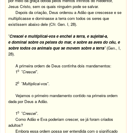
por meio da graça obtida pelos méritos infinitos do Redentor,
Jesus Cristo, sem os quais ninguém pode se salvar.
Depois da criação, Deus ordenou a Adão que crescesse e se
multiplicasse e dominasse a terra com todos os seres que
existissem abaixo dele (Cfr. Gen. I, 28).
”
Crescei e multiplicai-vos e enchei a terra, e sujeitai-a,
e dominai sobre os peixes do mar, e sobre as aves do céu, e
sobre todos os animais que se movem sobre a terra
”
(Gen., I,
28).
A primeira ordem de Deus continha dois mandamentos:
0
1
”
Crescei
”.
0
2
”
Multiplicai
-vos”.
Vejamos o primeiro mandamento contido na primeira ordem
dada por Deus a Adão.
0
1
”
Crescei
”.
Como Adão e Eva poderiam crescer, se já foram criados
adultos?
Embora essa ordem possa ser entendida com o significado