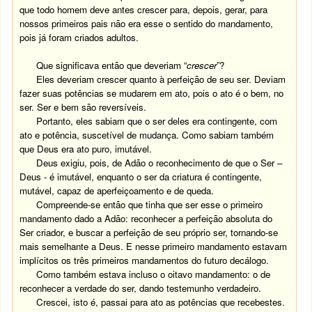
que todo homem deve antes crescer para, depois, gerar, para
nossos primeiros pais não era esse o sentido do mandamento,
pois já foram criados adultos.
Que significava então que deveriam “
crescer
”?
Eles deveriam crescer quanto à perfeição de seu ser. Deviam
fazer suas potências se mudarem em ato, pois o ato é o bem, no
ser. Ser e bem são reversíveis.
Portanto, eles sabiam que o ser deles era contingente, com
ato e potência, suscetível de mudança. Como sabiam também
que Deus era ato puro, imutável.
Deus exigiu, pois, de Adão o reconhecimento de que o Ser –
Deus - é imutável, enquanto o ser da criatura é contingente,
mutável, capaz de aperfeiçoamento e de queda.
Compreende-se então que tinha que ser esse o primeiro
mandamento dado a Adão: reconhecer a perfeição absoluta do
Ser criador, e buscar a perfeição de seu próprio ser, tornando-se
mais semelhante a Deus. E nesse primeiro mandamento estavam
implícitos os três primeiros mandamentos do futuro decálogo.
Como também estava incluso o oitavo mandamento: o de
reconhecer a verdade do ser, dando testemunho verdadeiro.
Crescei, isto é, passai para ato as potências que recebestes.