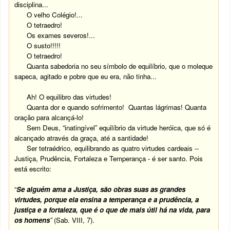
disciplina...
O velho Colégio!...
O tetraedro!
Os exames severos!...
O susto!!!!!
O tetraedro!
Quanta sabedoria no seu símbolo de equilíbrio, que o moleque
sapeca, agitado e pobre que eu era, não tinha...
Ah! O equilibro das virtudes!
Quanta dor e quando sofrimento! Quantas lágrimas! Quanta
oração para alcançá-lo!
Sem Deus, “inatingível” equilíbrio da virtude heróica, que só é
alcançado através da graça, até a santidade!
Ser tetraédrico, equilibrando as quatro virtudes cardeais --
Justiça, Prudência, Fortaleza e Temperança - é ser santo. Pois
está escrito:
“
Se alguém ama a Justiça, são obras suas as grandes
virtudes, porque ela ensina a temperança e a prudência, a
justiça e a fortaleza, que é o que de mais útil há na vida, para
os homens
”
(Sab. VIII, 7).