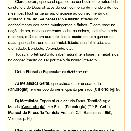
Claro, porém, que só chegamos ao conhecimento natural da
existência de Deus através do conhecimento do mundo e de nós
mesmos. Noutras palavras, chega-se ao conhecimento da
existência de um Ser necessário e infinito através do
conhecimento dos seres contingentes e finitos. É com base na
noção de ser, que conhecemos todas as coisas, inclusive a nós
mesmos, e Deus em sua existência, assim como algumas de
suas qualidades, como sua imutabilidade, sua infinitude, sua
eternidade, Bondade, Veracidade, etc.
Todavia, o tetraedro do saber natural tem base na metafísica,
no conhecimento do ser por meio de nosso intelecto.
Daí a
Filosofia Especulativa
dividir-se em:
A)
Metafísica Geral
, que estuda o ser enquanto tal
(
Ontologia
), e o estudo do ser enquanto pensado (
Criteriologia
);
B)
Metafísica Especial
que estuda Deus (
Teodicéia
); o
Mundo (
Cosmologia
); e o Eu (
Psicologia
) (Cfr E. Collin,
Manual de Filosofia Tomista
Ed. Luis Gili. Barcelona, 1950, I
Volume, p.16).
Claro que, pela Revelação, recebemos as verdades da Fé