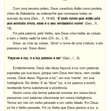
Com uma terceira ordem, Deus constituiu Adão como profeta,
cheio de Sabedoria, ao ordenar-lhe que nomeasse todos os
animais da terra (Gen., II, 19-20). “
E todo nome que Adão pôs
aos animais vivos, esse é o seu verdadeiro nome
” (Gen., II,
19).
Foi pela palavra, pelo Verbo, que Deus criou todas as coisas,
e sem o Verbo nada foi feito (Cfr. Jo., I, 3).
Deus, ao criar as coisas, “dizia” o nome de uma criatura, e ela
passava a ser. Deus disse:
“
Faça-se a luz, e a luz passou a ser
”
(Gen., I , 3).
Evidentemente, Deus não disse faça-se a luz com palavras
sopradas por sua boca, porque nem Deus tem boca, nem cordas
vocais. Deus disse
“Faça-se a luz”
, em sua “mente”, em sua
Inteligência. No Verbo. E ao “dizer” luz, a luz passou a existir,
recebendo forma substancial e existência.
Assim como nós temos palavras sonoras em nossa boca,
pensamos com palavras silenciosas em nossa inteligência.
Temos em nós um verbo pensado e um verbo falado. Em Deus,
só há o Verbo pensado. Foi no Verbo que Deus pensou a luz, e,