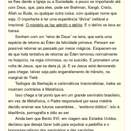
se lhes dando a Igreja ou a Sociedade, e pouco se importando até
com Deus, que, para eles, pode ser Brahman, Xangô, Cristo,
Allah ou Buda, ou qualquer outra coisa, com qualquer nome que
seja. O importante é ter uma experiência “divina” inefável e
irracional.
O mistério os faz admitir o delírio
. E o delírio os leva ao
transe.
Sonham com um “reino de Deus” na terra, que seria uma
espécie de retorno ao Éden da felicidade primeva. Pensam ser
possível retornar ao passado por meios mágicos. Esquecem-se
de que toda tentativa de retornar ao Éden terminou normalmente
no hospício, na orgia criminosa, ou no suicídio. E prometem uma
volta de Jesus, que se daria já, já. E se Jesus está demorando
para chegar, talvez seja pelo engarrafamento do trânsito, na
marginal do Tietê.
Teólogos da libertação e carismáticos irracionalistas, todos se
mostram contrários à Metafísica.
Isso chega a tal ponto que em um grande seminário brasileiro,
em vez de Metafísica, o Padre responsável por essa matéria
decidiu ensinar aos futuros sacerdotes... “
erotismo bíblico
”, isto é,
blasfêmia, pornografia e ódio ao ser.
Ainda bem que Bento XVI, em viagem aos Estados Unidos,
declarou que deseja fazer tudo para expulsar a pedofilia e o
homossexualismo dos seminários e das sacristias.