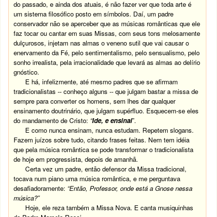
do passado, e ainda dos atuais, é não fazer ver que toda arte é
um sistema filosófico posto em símbolos. Daí, um padre
conservador não se aperceber que as músicas românticas que ele
faz tocar ou cantar em suas Missas, com seus tons melosamente
dulçurosos, injetam nas almas o veneno sutil que vai causar o
enervamento da Fé, pelo sentimentalismo, pelo sensualismo, pelo
sonho irrealista, pela irracionalidade que levará as almas ao delírio
gnóstico.
E há, infelizmente, até mesmo padres que se afirmam
tradicionalistas -- conheço alguns -- que julgam bastar a missa de
sempre para converter os homens, sem lhes dar qualquer
ensinamento doutrinário, que julgam supérfluo. Esquecem-se eles
do mandamento de Cristo:
“
Ide, e ensinai
”.
E como nunca ensinam, nunca estudam. Repetem slogans.
Fazem juízos sobre tudo, citando frases feitas. Nem tem idéia
que pela música romântica se pode transformar o tradicionalista
de hoje em progressista, depois de amanhã.
Certa vez um padre, então defensor da Missa tradicional,
tocava num piano uma música romântica, e me perguntava
desafiadoramente:
“Então, Professor, onde está a Gnose nessa
música?”
Hoje, ele reza também a Missa Nova. E canta musiquinhas