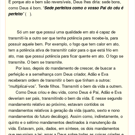
E porque ato e bem são reversíveis, Deus lhes diria: sede bons,
como Deus é bom. “
Sede perfeitos como o vosso Pai do céu é
perfeito
”
( )
.
Só um ser que possui uma qualidade em ato é capaz de
transmiti-la a outro ser que tenha potência para recebe-la, para
possuir aquele bem. Por exemplo, o fogo que tem calor em ato,
tem a potência ativa de transmitir calor para o que está frio em
ato, mas que possui potëncia para ficar quente em ato. O fogo se
transmite. O bem se transmite.
Por isso, depois do mandamento de crescer, de buscar a
perfeição e a semelhança com Deus criador, Adão e Eva
receberam ordem de transmitir o bem que tinham a outros:
“
multiplicai
-vos”. Tende filhos. Tramsmiti o bem da vida a outrem.
Como Deus criou e deu vida, como Deus é Pai, Adão e Eva
deveriam ser pais, transmitindo o bem da vida. E nesse segundo
mandamento relativo ao próximo, estavam contidos os
mandamentos relativos à geração da vida (quarto, sexto e nono
mandamentos do futuro decálogo). Assim como, indiretamente, o
quinto e o sétimo mandamentos destinados à manutenção da
vida. Estavam, pois, dados, em síntese, os dois mandamentos
que resumiam a lei: amar a Deus sobre todas as coisas criadas e