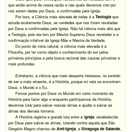
que estão acima da nossa razão e nas quais devemos crer por
nos serem dadas por Deus, e confirmadas pela Igreja.
Por isso, a Ciência mais elevada de todas é a
Teologia
que
estuda exatamente Deus, as verdades que nos foram reveladas
por Deus e confirmadas pela Igreja. Não há ciência mais alta que
a Teologia, pois ela tem por Mestre Supremo Deus revelador e a
confirmação infalível da Igreja Mãe e Mestra da Verdade.
Do ponto de vista natural, a ciência mais elevada é a
Filosofia, por ter como objeto o conhecimento do ser pelos
primeiros princípios e pela busca racional das causas primeiras e
mais profundas.
Entretanto, a ciência que mais desperta interesse, no sentido
de ser a mais atraente, é a História, porque só nela se encontram
Deus, o Mundo e o Eu.
Fomos postos por Deus no Mundo em certo momento da
História para fazer algo e enquanto participamos da História,
devemos lutar para salvar nossas almas e ajudar a salvar as
almas dos demais homens.
A História registra a grande luta entre a I
greja
, estabelecida
por Deus para salvar as almas, lutando contra aquela que São
Gregório Magno chamou de
Anti-Igreja
, a
Sinagoga de Satanás
,