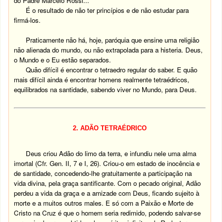
do Padre Marcelo Rossi...
É o resultado de não ter princípios e de não estudar para
firmá-los.
Praticamente não há, hoje, paróquia que ensine uma religião
não alienada do mundo, ou não extrapolada para a histeria. Deus,
o Mundo e o Eu estão separados.
Quão difícil é encontrar o tetraedro regular do saber. E quão
mais difícil ainda é encontrar homens realmente tetraédricos,
equilibrados na santidade, sabendo viver no Mundo, para Deus.
2. ADÃO TETRAÉDRICO
Deus criou Adão do limo da terra, e infundiu nele uma alma
imortal (Cfr. Gen. II, 7 e I, 26). Criou-o em estado de inocência e
de santidade, concedendo-lhe gratuitamente a participação na
vida divina, pela graça santificante. Com o pecado original, Adão
perdeu a vida da graça e a amizade com Deus, ficando sujeito à
morte e a muitos outros males. E só com a Paixão e Morte de
Cristo na Cruz é que o homem seria redimido, podendo salvar-se