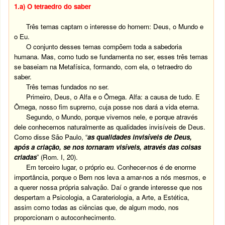
1.a) O tetraedro do saber
Três temas captam o interesse do homem: Deus, o Mundo e
o Eu.
O conjunto desses temas compõem toda a sabedoria
humana. Mas, como tudo se fundamenta no ser, esses três temas
se baseiam na Metafísica, formando, com ela, o tetraedro do
saber.
Três temas fundados no ser.
Primeiro, Deus, o Alfa e o Ômega. Alfa: a causa de tudo. E
Ômega, nosso fim supremo, cuja posse nos dará a vida eterna.
Segundo, o Mundo, porque vivemos nele, e porque através
dele conhecemos naturalmente as qualidades invisíveis de Deus.
Como disse São Paulo, “
as qualidades invisíveis de Deus,
após a criação, se nos tornaram visíveis, através das coisas
criadas
” (Rom. I, 20).
Em terceiro lugar, o próprio eu. Conhecer-nos é de enorme
importância, porque o Bem nos leva a amar-nos a nós mesmos, e
a querer nossa própria salvação. Daí o grande interesse que nos
despertam a Psicologia, a Carateriologia, a Arte, a Estética,
assim como todas as ciências que, de algum modo, nos
proporcionam o autoconhecimento.