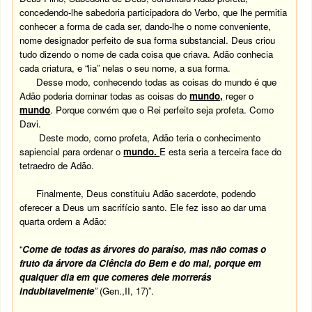
concedendo-lhe sabedoria participadora do Verbo, que lhe permitia
conhecer a forma de cada ser, dando-lhe o nome conveniente,
nome designador perfeito de sua forma substancial. Deus criou
tudo dizendo o nome de cada coisa que criava. Adão conhecia
cada criatura, e “lia” nelas o seu nome, a sua forma.
Desse modo, conhecendo todas as coisas do mundo é que
Adão poderia dominar todas as coisas do
mundo,
reger o
mundo
. Porque convém que o Rei perfeito seja profeta. Como
Davi.
Deste modo, como profeta, Adão teria o conhecimento
sapiencial para ordenar o
mundo.
E esta seria a terceira face do
tetraedro de Adão.
Finalmente, Deus constituiu Adão sacerdote, podendo
oferecer a Deus um sacrifício santo. Ele fez isso ao dar uma
quarta ordem a Adão:
“
Come de todas as árvores do paraíso, mas não comas o
fruto da árvore da Ciência do Bem e do mal, porque em
qualquer dia em que comeres dele morrerás
indubitavelmente
”
(Gen.,II, 17)”.