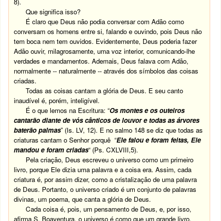
8).
Que significa isso?
É claro que Deus não podia conversar com Adão como
conversam os homens entre si, falando e ouvindo, pois Deus não
tem boca nem tem ouvidos. Evidentemente, Deus poderia fazer
Adão ouvir, milagrosamente, uma voz interior, comunicando-lhe
verdades e mandamentos. Ademais, Deus falava com Adão,
normalmente -- naturalmente -- através dos símbolos das coisas
criadas.
Todas as coisas cantam a glória de Deus. E seu canto
inaudível é, porém, inteligível.
É o que lemos na Escritura: “
Os montes e os outeiros
cantarão diante de vós cânticos de louvor e todas as árvores
baterão palmas
” (Is. LV, 12). E no salmo 148 se diz que todas as
criaturas cantam o Senhor porquê “
Ele falou e foram feitas, Ele
mandou e foram criadas
“ (Ps. CXLVIII,5).
Pela criação, Deus escreveu o universo como um primeiro
livro, porque Ele dizia uma palavra e a coisa era. Assim, cada
criatura é, por assim dizer, como a cristalização de uma palavra
de Deus. Portanto, o universo criado é um conjunto de palavras
divinas, um poema, que canta a glória de Deus.
Cada coisa é, pois, um pensamento de Deus, e, por isso,
afirma S. Boaventura, o universo é como que um grande livro,