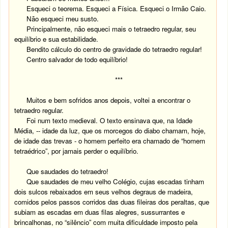
Esqueci o teorema. Esqueci a Física. Esqueci o Irmão Caio.
Não esqueci meu susto.
Principalmente, não esqueci mais o tetraedro regular, seu
equilíbrio e sua estabilidade.
Bendito cálculo do centro de gravidade do tetraedro regular!
Centro salvador de todo equilíbrio!
***
Muitos e bem sofridos anos depois, voltei a encontrar o
tetraedro regular.
Foi num texto medieval. O texto ensinava que, na Idade
Média, -- idade da luz, que os morcegos do diabo chamam, hoje,
de idade das trevas - o homem perfeito era chamado de “homem
tetraédrico”, por jamais perder o equilíbrio.
Que saudades do tetraedro!
Que saudades de meu velho Colégio, cujas escadas tinham
dois sulcos rebaixados em seus velhos degraus de madeira,
comidos pelos passos corridos das duas fileiras dos peraltas, que
subiam as escadas em duas filas alegres, sussurrantes e
brincalhonas, no “silêncio” com muita dificuldade imposto pela