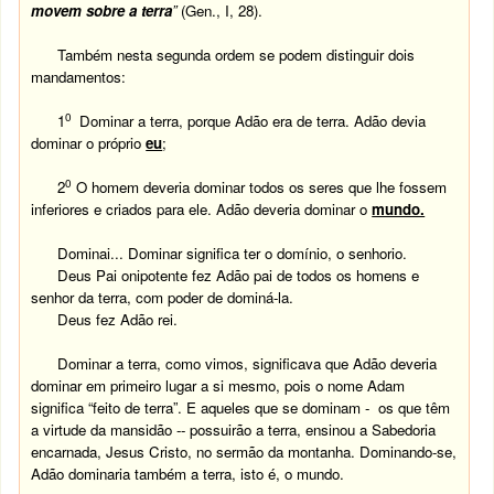
movem sobre a terra
”
(Gen., I, 28).
Também nesta segunda ordem se podem distinguir dois
mandamentos:
0
1
Dominar a terra, porque Adão era de terra. Adão devia
dominar o próprio
eu
;
0
2
O homem deveria dominar todos os seres que lhe fossem
inferiores e criados para ele. Adão deveria dominar o
mundo.
Dominai... Dominar significa ter o domínio, o senhorio.
Deus Pai onipotente fez Adão pai de todos os homens e
senhor da terra, com poder de dominá-la.
Deus fez Adão rei.
Dominar a terra, como vimos, significava que Adão deveria
dominar em primeiro lugar a si mesmo, pois o nome Adam
significa “feito de terra”. E aqueles que se dominam - os que têm
a virtude da mansidão -- possuirão a terra, ensinou a Sabedoria
encarnada, Jesus Cristo, no sermão da montanha. Dominando-se,
Adão dominaria também a terra, isto é, o mundo.