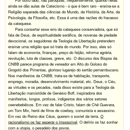
Por outro lado, nas paróquias, freqüentemente, quando nelas
ainda se dão aulas de Catecismo - o que é bem raro - ensina-se a
Religião separada das ciências do Mundo, da História, da Arte, da
Psicologia, da Filosofia, etc. Essa é uma das razões do fracasso
da catequese.
Para consertar esse erro da catequese conservadora, que só
fala de Deus, de espiritualidade seráfica, de novenas de piedade
devocional, os seguidores da Teologia da Libertação pretendem
ensinar uma religião que só trata do mundo. Por isso, eles só
falam de economia, finanças, preço do feijão, reforma agrária,
revolução, luta de classes, greve, etc. O discurso dos Bispos da
CNBB parece programa de vereador em Alto do Goloso do
Grogotó dos Pimentas, glorioso lugarejo do sertão pernambucano.
Nos manifestos da CNBB, trata-se de habitação, transporte,
emprego, moradia, desenvolvimento material, etc. Deus, o Céu,
as virtudes e os pecados, nada disso existe para a Teologia da
Libertação marxistóide de Genésio Boff, inspiradora dos
manifestos, longos, prolixos, indigestos dos vários setores
ceenebebêicos. Em vez de falar Cristo, falam de Chê Guevara,
um Tom Mix, herói de filme de cowboy, comunista e assassino.
Em vez do Reino dos Céus, querem o soviet da terra.
O
racionalismo os faz esperar o impossível
. O delírio os faz sonhar
com a utopia, o pesadelo dos povos.