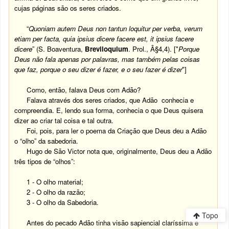
cujas páginas são os seres criados.
“
Quoniam autem Deus non tantun loquitur per verba, verum
etiam per facta, quia ipsius dicere facere est, it ipsius facere
dicere
” (S. Boaventura,
Breviloquium
. Prol., Â§4,4). ["
Porque
Deus não fala apenas por palavras, mas também pelas coisas
que faz, porque o seu dizer é fazer, e o seu fazer é dizer
"]
Como, então, falava Deus com Adão?
Falava através dos seres criados, que Adão conhecia e
compreendia. E, lendo sua forma, conhecia o que Deus quisera
dizer ao criar tal coisa e tal outra.
Foi, pois, para ler o poema da Criação que Deus deu a Adão
o “olho” da sabedoria.
Hugo de São Victor nota que, originalmente, Deus deu a Adão
três tipos de “olhos”:
1 - O olho material;
2 - O olho da razão;
3 - O olho da Sabedoria.
Topo
Antes do pecado Adão tinha visão sapiencial clarí­ssima e