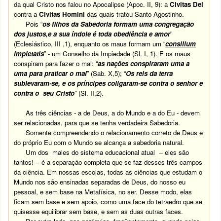
da qual Cristo nos falou no Apocalipse (Apoc. II, 9): a
Civitas Dei
contra a
Civitas Homini
das quais tratou Santo Agostinho.
Pois “
os filhos da Sabedoria formam uma congregação
dos justos,e a sua índole é toda obediência e amor
”
(Eclesiástico, III ,1), enquanto os maus formam um “
consilium
impietatis
” - um Conselho da Impiedade (Sl. I, 1). E os maus
conspiram para fazer o mal: “
as nações conspiraram uma a
uma para praticar o mal
” (Sab. X,5); “
Os reis da terra
sublevaram-se, e os príncipes coligaram-se contra o senhor e
contra o seu Cristo
”
(Sl. II,2).
As três ciências - a de Deus, a do Mundo e a do Eu - devem
ser relacionadas, para que se tenha verdadeira Sabedoria.
Somente compreendendo o relacionamento correto de Deus e
do próprio Eu com o Mundo se alcança a sabedoria natural.
Um dos males do sistema educacional atual -- eles são
tantos! -- é a separação completa que se faz desses três campos
da ciência. Em nossas escolas, todas as ciências que estudam o
Mundo nos são ensinadas separadas de Deus, do nosso eu
pessoal, e sem base na Metafísica, no ser. Desse modo, elas
ficam sem base e sem apoio, como uma face do tetraedro que se
quisesse equilibrar sem base, e sem as duas outras faces.