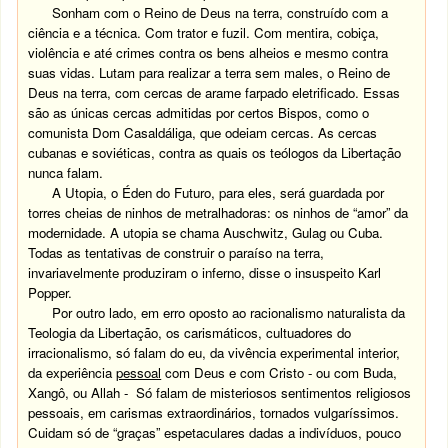
Sonham com o Reino de Deus na terra, construído com a
ciência e a técnica. Com trator e fuzil. Com mentira, cobiça,
violência e até crimes contra os bens alheios e mesmo contra
suas vidas. Lutam para realizar a terra sem males, o Reino de
Deus na terra, com cercas de arame farpado eletrificado. Essas
são as únicas cercas admitidas por certos Bispos, como o
comunista Dom Casaldáliga, que odeiam cercas. As cercas
cubanas e soviéticas, contra as quais os teólogos da Libertação
nunca falam.
A Utopia, o Éden do Futuro, para eles, será guardada por
torres cheias de ninhos de metralhadoras: os ninhos de “amor” da
modernidade. A utopia se chama Auschwitz, Gulag ou Cuba.
Todas as tentativas de construir o paraíso na terra,
invariavelmente produziram o inferno, disse o insuspeito Karl
Popper.
Por outro lado, em erro oposto ao racionalismo naturalista da
Teologia da Libertação, os carismáticos, cultuadores do
irracionalismo, só falam do eu, da vivência experimental interior,
da experiência
pessoal
com Deus e com Cristo - ou com Buda,
Xangô, ou Allah - Só falam de misteriosos sentimentos religiosos
pessoais, em carismas extraordinários, tornados vulgaríssimos.
Cuidam só de “graças” espetaculares dadas a indivíduos, pouco