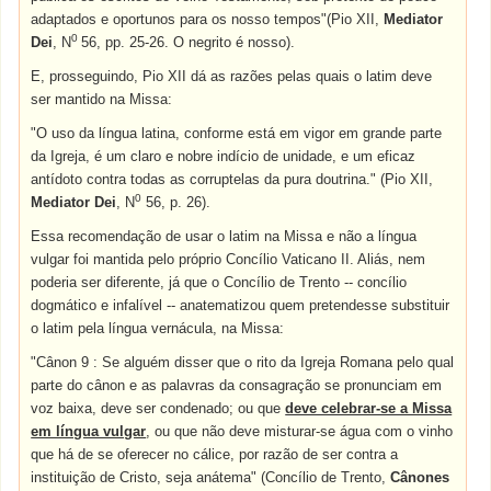
adaptados e oportunos para os nosso tempos"(Pio XII,
Mediator
0
Dei
, N
56, pp. 25-26. O negrito é nosso).
E, prosseguindo, Pio XII dá as razões pelas quais o latim deve
ser mantido na Missa:
"O uso da língua latina, conforme está em vigor em grande parte
da Igreja, é um claro e nobre indício de unidade, e um eficaz
antídoto contra todas as corruptelas da pura doutrina." (Pio XII,
0
Mediator Dei
, N
56, p. 26).
Essa recomendação de usar o latim na Missa e não a língua
vulgar foi mantida pelo próprio Concílio Vaticano II. Aliás, nem
poderia ser diferente, já que o Concílio de Trento -- concílio
dogmático e infalível -- anatematizou quem pretendesse substituir
o latim pela língua vernácula, na Missa:
"Cânon 9 : Se alguém disser que o rito da Igreja Romana pelo qual
parte do cânon e as palavras da consagração se pronunciam em
voz baixa, deve ser condenado; ou que
deve celebrar-se a Missa
em língua vulgar
, ou que não deve misturar-se água com o vinho
que há de se oferecer no cálice, por razão de ser contra a
instituição de Cristo, seja anátema" (Concílio de Trento,
Cânones