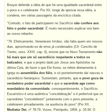
Bouyer defende a idéia de que há uma igualdade sacerdotal entre
o povo e o celebrante. Pio XII, longe de aprovar essa idéia, a
condena, em várias passagens da encíclica citada.
"Contudo, o fato de participarem no Sacrifício
não confere aos
fiéis o poder sacerdotal
. É muito necessário explicar isto bem
ao vosso rebanho.
"79. Efetivamente, Veneráveis Irmãos, não falta quem em nossos
dias, aproximando-se de erros já condenados (Cfr. Concílio de
Trento, sess. XXIII, cap. 4), ensine que no Novo Testamento
não
há mais que um só sacerdócio respeitante a todos os
batizados
; e que o projeto dado por Jesus aos Apóstolos na
última Ceia, de fazer o que Ele fizera, se refere diretamente à
Igreja ou
assembléia dos fiéis
, e só posteriormente daí nasceu o
sacerdócio hierárquico. Sustentam, portanto, que
o povo goza de
verdadeiro poder sacerdotal
e que
o sacerdote age como
mandatário da comunidade
; consequentemente, o Sacrifício
Eucarístico é uma autêntica "concelebração" e é preferível que os
sacerdotes "concelebrem" juntamente com o povo presente, a
celebrarem privadamente, na ausência do povo" (Pio XII,
Mediator Dei
, n* 78-79, Vozes, Petrópolis, 1959, p. 33-34. O