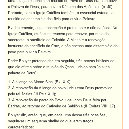
uma relação essencial. A reunião do Povo de Deus era para ouvir
a Palavra de Deus, para ouvir o Kérigma dos Apóstolos (p. 40).
Portanto, para a Igreja Católica também, o essencial estaria na
reunião da assembléia dos fiéis para ouvir a Palavra.
Evidentemente, essa concepção é protestante e não católica. Na
Igreja Católica, os fieis se reúnem para renovar, por meio do
sacerdote, o sacrifício do Calvário. A Missa é a renovação
incruenta do sacrifício da Cruz, e não apenas uma assembléia do
povo para ouvir a Palavra.
Padre Bouyer pretende dar, em seguida, três provas bíblicas do
que ele afirma sobre a reunião do Qahal judaico para "ouvir a
palavra de Deus":
1. A aliança no Monte Sinai (Ex. XIX) ;
2. A renovação da Aliança do povo judeu com Deus promovida
pelo rei Josias ( II Reis XIII);
3. A renovação do pacto do Povo judeu com Deus feita por
Esdras, ao retornar do Cativeiro de Babilônia (II Esdras VIII, 17).
Bouyer diz, então, que, em cada uma dessa três ocasiões,
seguiu-se um esquema similar do qual eram traços
característicos: