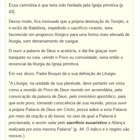
Essa cerimônia é que teria sido herdada pela Igreja primitiva (p.
43).
Desse modo, fica insinuado que a própria destruição do Templo, e
o exílio de Babilônia, impedindo o sacrifício cruento, teria
favorecido um progresso litúrgico para uma forma mais elevada de
liturgia, sem derramamento de sangue.
O ouvir a palavra de Deus e aceitá-la, e dar-lhe graças num
banquete ou ceia, unindo o Povo ou comunidade, seria então o
essencial da liturgia da Igreja primitiva.
Em vez disso, Padre Bouyer dá a sua definição de Liturgia:
"A Liturgia, na unidade de sua plenitude, deve portanto ser vista
como
a reunião do Povo de Deus reunido em assembléia, pela
convocação da palavra de Deus, pelo ministério apostólico, para
que este povo, tomando consciência de sua reunião, possa ouvir
a própria Palavra de Deus em Cristo, possa aderir a esta Palavra
por meio da oração e do louvor, no seio da qual a Palavra é
proclamada, e assim selar pelo
sacrifício
eucarístico
a Aliança
realizada por esta mesma Palavra"
(p. 44. O itálico e o negrito são
nossos ).