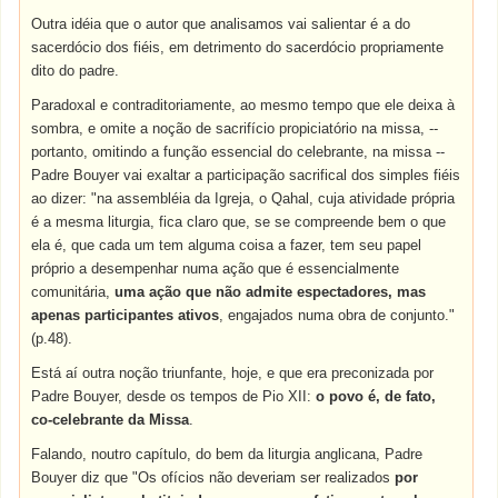
Outra idéia que o autor que analisamos vai salientar é a do
sacerdócio dos fiéis, em detrimento do sacerdócio propriamente
dito do padre.
Paradoxal e contraditoriamente, ao mesmo tempo que ele deixa à
sombra, e omite a noção de sacrifício propiciatório na missa, --
portanto, omitindo a função essencial do celebrante, na missa --
Padre Bouyer vai exaltar a participação sacrifical dos simples fiéis
ao dizer: "na assembléia da Igreja, o Qahal, cuja atividade própria
é a mesma liturgia, fica claro que, se se compreende bem o que
ela é, que cada um tem alguma coisa a fazer, tem seu papel
próprio a desempenhar numa ação que é essencialmente
comunitária,
uma ação que não admite espectadores, mas
apenas participantes ativos
, engajados numa obra de conjunto."
(p.48).
Está aí outra noção triunfante, hoje, e que era preconizada por
Padre Bouyer, desde os tempos de Pio XII:
o povo é, de fato,
co-celebrante da Missa
.
Falando, noutro capítulo, do bem da liturgia anglicana, Padre
Bouyer diz que "Os ofícios não deveriam ser realizados
por