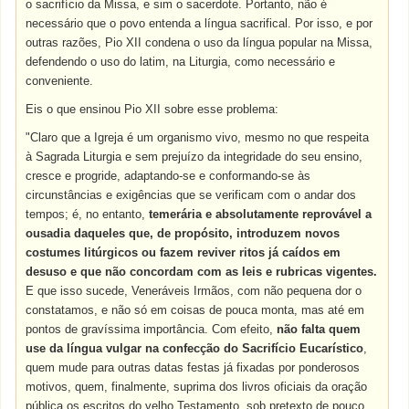
o sacrifício da Missa, e sim o sacerdote. Portanto, não é
necessário que o povo entenda a língua sacrifical. Por isso, e por
outras razões, Pio XII condena o uso da língua popular na Missa,
defendendo o uso do latim, na Liturgia, como necessário e
conveniente.
Eis o que ensinou Pio XII sobre esse problema:
"Claro que a Igreja é um organismo vivo, mesmo no que respeita
à Sagrada Liturgia e sem prejuízo da integridade do seu ensino,
cresce e progride, adaptando-se e conformando-se às
circunstâncias e exigências que se verificam com o andar dos
tempos; é, no entanto,
temerária e absolutamente reprovável a
ousadia daqueles que, de propósito, introduzem novos
costumes litúrgicos ou fazem reviver ritos já caídos em
desuso e que não concordam com as leis e rubricas vigentes.
E que isso sucede, Veneráveis Irmãos, com não pequena dor o
constatamos, e não só em coisas de pouca monta, mas até em
pontos de gravíssima importância. Com efeito,
não falta quem
use da língua vulgar na confecção do Sacrifício Eucarístico
,
quem mude para outras datas festas já fixadas por ponderosos
motivos, quem, finalmente, suprima dos livros oficiais da oração
pública os escritos do velho Testamento, sob pretexto de pouco