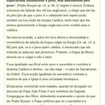
especialistas substituindo o povo, mas efetivamente pelo
povo".
(Padre Bouyer op. cit. p. 66. O negrito é nosso). Embora
estivesse ele falando dos ofícios anglicanos, o elogio que ele faz
do princípio de que o povo é o celebrante tem repercussão
também na sua visão da Liturgia Católica, tanto mais que ele
estava apresentando a liturgia anglicana como modelo para a
católica.
Na mesma ocasião, o autor em foco afirma a necessidade e
conveniência da adoção da língua vulgar na liturgia (cfr. op. cit. p.
66) pois que, se é o povo quem celebra, é necessário que ele
entenda as palavras que pronuncia. Portanto, a língua da Missa
deveria ser a vulgar e não o latim.
Essa igualdade sacrifical entre povo e sacerdote é contrária à
doutrina Católica e diminui --se não nega -- o valor do Sacramento
da Ordem. Essa noção igualitária do sacerdócio contraria a
doutrina de que a Igreja é uma sociedade hierárquica.
(Estávamos concluindo este trabalho, quando foi divulgado um
discurso do Papa João Paulo II aos membros da Sagrada
Congregaçao dos Ritos, defendendo exatamente o oposto do que
diz Padre Bouyer; o Papa confirma que só o sacredote é o