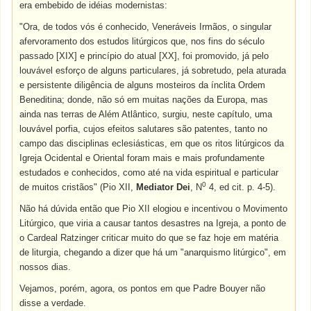
era embebido de idéias modernistas:
"Ora, de todos vós é conhecido, Veneráveis Irmãos, o singular
afervoramento dos estudos litúrgicos que, nos fins do século
passado [XIX] e princípio do atual [XX], foi promovido, já pelo
louvável esforço de alguns particulares, já sobretudo, pela aturada
e persistente diligência de alguns mosteiros da ínclita Ordem
Beneditina; donde, não só em muitas nações da Europa, mas
ainda nas terras de Além Atlântico, surgiu, neste capítulo, uma
louvável porfia, cujos efeitos salutares são patentes, tanto no
campo das disciplinas eclesiásticas, em que os ritos litúrgicos da
Igreja Ocidental e Oriental foram mais e mais profundamente
estudados e conhecidos, como até na vida espiritual e particular
0
de muitos cristãos" (Pio XII,
Mediator Dei
, N
4, ed cit. p. 4-5).
Não há dúvida então que Pio XII elogiou e incentivou o Movimento
Litúrgico, que viria a causar tantos desastres na Igreja, a ponto de
o Cardeal Ratzinger criticar muito do que se faz hoje em matéria
de liturgia, chegando a dizer que há um "anarquismo litúrgico", em
nossos dias.
Vejamos, porém, agora, os pontos em que Padre Bouyer não
disse a verdade.