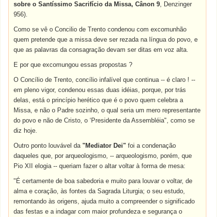
sobre o Santíssimo Sacrifício da Missa, Cânon 9
,
Denzinger
956).
Como se vê o Concilio de Trento condenou com excomunhão
quem pretende que a missa deve ser rezada na língua do povo, e
que as palavras da consagração devam ser ditas em voz alta.
E por que excomungou essas propostas ?
O Concílio de Trento, concílio infalível que continua -- é claro ! --
em pleno vigor, condenou essas duas idéias, porque, por trás
delas, está o princípio herético que é o povo quem celebra a
Missa, e não o Padre sozinho, o qual seria um mero representante
do povo e não de Cristo, o ‘Presidente da Assembléia", como se
diz hoje.
Outro ponto louvável da
"Mediator Dei"
foi a condenação
daqueles que, por arqueologismo, -- arqueologismo, porém, que
Pio XII elogia -- queriam fazer o altar voltar à forma de mesa:
"É certamente de boa sabedoria e muito para louvar o voltar, de
alma e coração, às fontes da Sagrada Liturgia; o seu estudo,
remontando às origens, ajuda muito a compreender o significado
das festas e a indagar com maior profundeza e segurança o