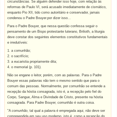
circunstâncias. Se alguém defender isso hoje, com relação às
reformas de Paulo VI, será acusado imediatamente de cismático,
enquanto Pio XII, tido como autoritário e conservador, jamais
condenou o Padre Bouyer.por dizer isso...
Para o Padre Bouyer, que nessa questão confessa seguir o
pensamento de um Bispo protestante luterano, Brilioth, a liturgia
deve constar dos seguintes elementos constitutivos fundamentais
e irredutíveis:
1. a comunhão;
2. o sacrifício;
3. a eucaristia propriamente dita;
4. o memorial (p. 101).
Não se engane o leitor, porém, com as palavras. Para o Padre
Bouyer essas palavras não tem o mesmo sentido que para o
comum das pessoas. Normalmente, por comunhão se entende a
recepção da hóstia consagrada, isto é, a recepção pelo fiel do
Corpo, Sangue, Alma e Divindade de Cristo, presente na hóstia
consagrada. Para Padre Bouyer, comunhão é outra coisa.
"A
comunhão
, tal qual a palavra é empregada aqui, não deve ser
compreendida em seu uso moderno, isto é, como a recepção do