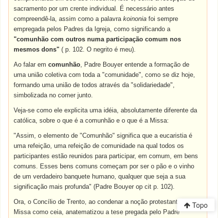
sacramento por um crente individual. É necessário antes
compreendê-la, assim como a palavra
koinonia
foi sempre
empregada pelos Padres da Igreja, como significando a
"comunhão com outros numa participação comum nos
mesmos dons"
( p. 102. O negrito é meu).
Ao falar em
comunhão
, Padre Bouyer entende a formação de
uma união coletiva com toda a "comunidade", como se diz hoje,
formando uma união de todos através da "solidariedade",
simbolizada no comer junto.
Veja-se como ele explicita uma idéia, absolutamente diferente da
católica, sobre o que é a comunhão e o que é a Missa:
"Assim, o elemento de "Comunhão" significa que a eucaristia é
uma refeição, uma refeição de comunidade na qual todos os
participantes estão reunidos para participar, em comum, em bens
comuns. Esses bens comuns começam por ser o pão e o vinho
de um verdadeiro banquete humano, qualquer que seja a sua
significação mais profunda" (Padre Bouyer op cit p. 102).
Ora, o Concílio de Trento, ao condenar a noção protestante de
Topo
Missa como ceia, anatematizou a tese pregada pelo Padre