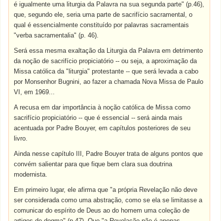
é igualmente uma liturgia da Palavra na sua segunda parte" (p.46),
que, segundo ele, seria uma parte de sacrifício sacramental, o
qual é essencialmente constituído por palavras sacramentais
"verba sacramentalia" (p. 46).
Será essa mesma exaltação da Liturgia da Palavra em detrimento
da noção de sacrifício propiciatório -- ou seja, a aproximação da
Missa católica da "liturgia" protestante -- que será levada a cabo
por Monsenhor Bugnini, ao fazer a chamada Nova Missa de Paulo
VI, em 1969...
A recusa em dar importância à noção católica de Missa como
sacrifício propiciatório -- que é essencial -- será ainda mais
acentuada por Padre Bouyer, em capítulos posteriores de seu
livro.
Ainda nesse capítulo III, Padre Bouyer trata de alguns pontos que
convém salientar para que fique bem clara sua doutrina
modernista.
Em primeiro lugar, ele afirma que "a própria Revelação não deve
ser considerada como uma abstração, como se ela se limitasse a
comunicar do espírito de Deus ao do homem uma coleção de
artigos do dogma" (p.47). Que "a Revelação não é apenas