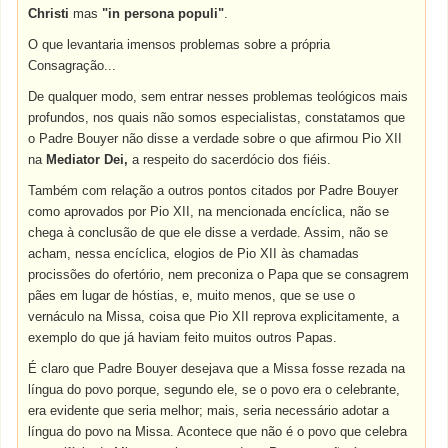
Christi
mas
"in persona populi"
.
O que levantaria imensos problemas sobre a própria
Consagração...
De qualquer modo, sem entrar nesses problemas teológicos mais
profundos, nos quais não somos especialistas, constatamos que
o Padre Bouyer não disse a verdade sobre o que afirmou Pio XII
na
Mediator Dei,
a respeito do sacerdócio dos fiéis.
Também com relação a outros pontos citados por Padre Bouyer
como aprovados por Pio XII, na mencionada encíclica, não se
chega à conclusão de que ele disse a verdade. Assim, não se
acham, nessa encíclica, elogios de Pio XII às chamadas
procissões do ofertório, nem preconiza o Papa que se consagrem
pães em lugar de hóstias, e, muito menos, que se use o
vernáculo na Missa, coisa que Pio XII reprova explicitamente, a
exemplo do que já haviam feito muitos outros Papas.
É claro que Padre Bouyer desejava que a Missa fosse rezada na
língua do povo porque, segundo ele, se o povo era o celebrante,
era evidente que seria melhor; mais, seria necessário adotar a
língua do povo na Missa. Acontece que não é o povo que celebra