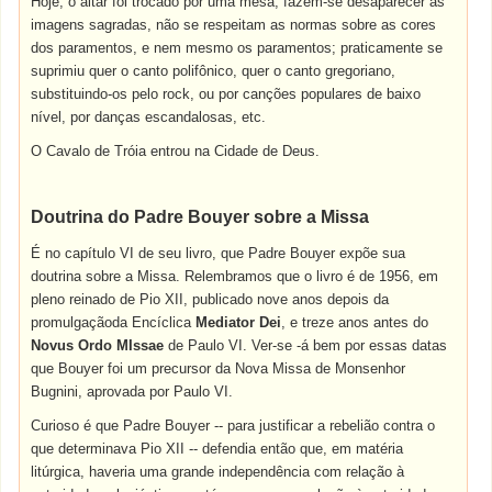
Hoje, o altar foi trocado por uma mesa, fazem-se desaparecer as
imagens sagradas, não se respeitam as normas sobre as cores
dos paramentos, e nem mesmo os paramentos; praticamente se
suprimiu quer o canto polifônico, quer o canto gregoriano,
substituindo-os pelo rock, ou por canções populares de baixo
nível, por danças escandalosas, etc.
O Cavalo de Tróia entrou na Cidade de Deus.
Doutrina do Padre Bouyer sobre a Missa
É no capítulo VI de seu livro, que Padre Bouyer expõe sua
doutrina sobre a Missa. Relembramos que o livro é de 1956, em
pleno reinado de Pio XII, publicado nove anos depois da
promulgaçãoda Encíclica
Mediator Dei
, e treze anos antes do
Novus Ordo
MIssae
de Paulo VI. Ver-se -á bem por essas datas
que Bouyer foi um precursor da Nova Missa de Monsenhor
Bugnini, aprovada por Paulo VI.
Curioso é que Padre Bouyer -- para justificar a rebelião contra o
que determinava Pio XII -- defendia então que, em matéria
litúrgica, haveria uma grande independência com relação à