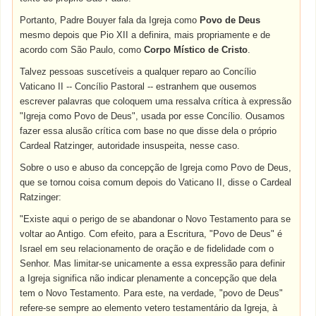
Portanto, Padre Bouyer fala da Igreja como
Povo de Deus
mesmo depois que Pio XII a definira, mais propriamente e de
acordo com São Paulo, como
Corpo Místico de Cristo
.
Talvez pessoas suscetíveis a qualquer reparo ao Concílio
Vaticano II -- Concílio Pastoral -- estranhem que ousemos
escrever palavras que coloquem uma ressalva crítica à expressão
"Igreja como Povo de Deus", usada por esse Concílio. Ousamos
fazer essa alusão crítica com base no que disse dela o próprio
Cardeal Ratzinger, autoridade insuspeita, nesse caso.
Sobre o uso e abuso da concepção de Igreja como Povo de Deus,
que se tornou coisa comum depois do Vaticano II, disse o Cardeal
Ratzinger:
"Existe aqui o perigo de se abandonar o Novo Testamento para se
voltar ao Antigo. Com efeito, para a Escritura, "Povo de Deus" é
Israel em seu relacionamento de oração e de fidelidade com o
Senhor. Mas limitar-se unicamente a essa expressão para definir
a Igreja significa não indicar plenamente a concepção que dela
tem o Novo Testamento. Para este, na verdade, "povo de Deus"
refere-se sempre ao elemento vetero testamentário da Igreja, à