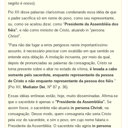
negrito é nosso).
Pio XII disse palavras claríssimas condenando essa idéia de que
o padre sacrifica só em nome do povo, como seu representante,
ou, como se aceitou dizer, como "
Presidente da Assembléia dos
fiéis"
, e não como ministro de Cristo, atuando in "
persona
Christi
".
"Para não dar lugar a erros perigosos neste importantíssimo
assunto, é necessário precisar com exatidão em que sentido se
entende esta oblação. A imolação incruenta, por meio da qual,
depois de pronunciadas as palavras da consagração, Cristo se
torna presente sobre o altar no estado de vítima,
é levada a cabo
somente pelo sacerdote, enquanto representante da pessoa
de Cristo e não enquanto representante da pessoa dos fiéis
."
0
(Pio XII,
Mediator Dei
, N
87 p. 36).
Essas idéias errôneas estão, hoje, muito disseminadas. Afirma-se
que o sacerdote é apenas o
"Presidente da Assembléia".
Se
assim fosse, o sacerdote não atuaria
in persona Christi
, na
consagração. Desse modo, quem consagraria não seria Cristo
pela voz do sacerdote, e sim o povo, em cujo nome falaria o
Presidente da Assembléia. O sacerdote não agiria
in persona