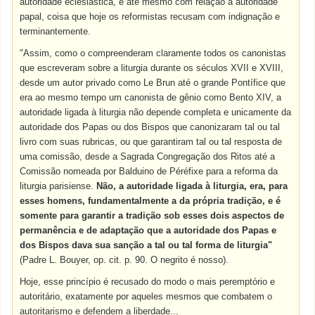
autoridade eclesiástica, e até mesmo com relação à autoridade
papal, coisa que hoje os reformistas recusam com indignação e
terminantemente.
"Assim, como o compreenderam claramente todos os canonistas
que escreveram sobre a liturgia durante os séculos XVII e XVIII,
desde um autor privado como Le Brun até o grande Pontífice que
era ao mesmo tempo um canonista de gênio como Bento XIV, a
autoridade ligada à liturgia não depende completa e unicamente da
autoridade dos Papas ou dos Bispos que canonizaram tal ou tal
livro com suas rubricas, ou que garantiram tal ou tal resposta de
uma comissão, desde a Sagrada Congregação dos Ritos até a
Comissão nomeada por Balduino de Péréfixe para a reforma da
liturgia parisiense.
Não, a autoridade ligada à liturgia, era, para
esses homens, fundamentalmente a da própria tradição, e é
somente para garantir a tradição sob esses dois aspectos de
permanência e de adaptação que a autoridade dos Papas e
dos Bispos dava sua sanção a tal ou tal forma de liturgia"
(Padre L. Bouyer, op. cit. p. 90. O negrito é nosso).
Hoje, esse princípio é recusado do modo o mais peremptório e
autoritário, exatamente por aqueles mesmos que combatem o
autoritarismo e defendem a liberdade...