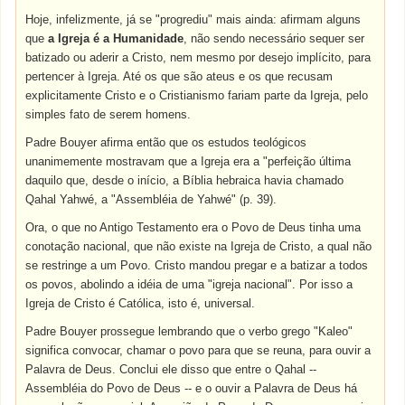
Hoje, infelizmente, já se "progrediu" mais ainda: afirmam alguns
que
a Igreja é a Humanidade
, não sendo necessário sequer ser
batizado ou aderir a Cristo, nem mesmo por desejo implícito, para
pertencer à Igreja. Até os que são ateus e os que recusam
explicitamente Cristo e o Cristianismo fariam parte da Igreja, pelo
simples fato de serem homens.
Padre Bouyer afirma então que os estudos teológicos
unanimemente mostravam que a Igreja era a "perfeição última
daquilo que, desde o início, a Bíblia hebraica havia chamado
Qahal Yahwé, a "Assembléia de Yahwé" (p. 39).
Ora, o que no Antigo Testamento era o Povo de Deus tinha uma
conotação nacional, que não existe na Igreja de Cristo, a qual não
se restringe a um Povo. Cristo mandou pregar e a batizar a todos
os povos, abolindo a idéia de uma "igreja nacional". Por isso a
Igreja de Cristo é Católica, isto é, universal.
Padre Bouyer prossegue lembrando que o verbo grego "Kaleo"
significa convocar, chamar o povo para que se reuna, para ouvir a
Palavra de Deus. Conclui ele disso que entre o Qahal --
Assembléia do Povo de Deus -- e o ouvir a Palavra de Deus há