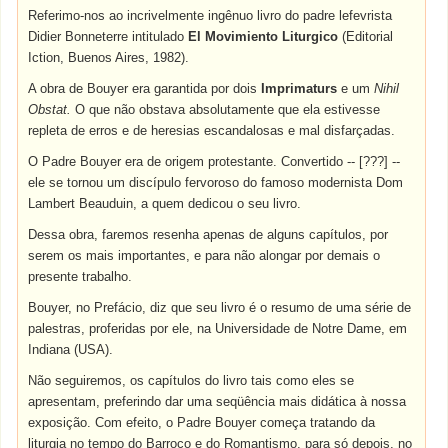
Referimo-nos ao incrivelmente ingênuo livro do padre lefevrista
Didier Bonneterre intitulado
El Movimiento Liturgico
(Editorial
Iction, Buenos Aires, 1982).
A obra de Bouyer era garantida por dois
Imprimaturs
e um
Nihil
Obstat.
O que não obstava absolutamente que ela estivesse
repleta de erros e de heresias escandalosas e mal disfarçadas.
O Padre Bouyer era de origem protestante. Convertido -- [???] --
ele se tornou um discípulo fervoroso do famoso modernista Dom
Lambert Beauduin, a quem dedicou o seu livro.
Dessa obra, faremos resenha apenas de alguns capítulos, por
serem os mais importantes, e para não alongar por demais o
presente trabalho.
Bouyer, no Prefácio, diz que seu livro é o resumo de uma série de
palestras, proferidas por ele, na Universidade de Notre Dame, em
Indiana (USA).
Não seguiremos, os capítulos do livro tais como eles se
apresentam, preferindo dar uma seqüência mais didática à nossa
exposição. Com efeito, o Padre Bouyer começa tratando da
liturgia no tempo do Barroco e do Romantismo, para só depois, no