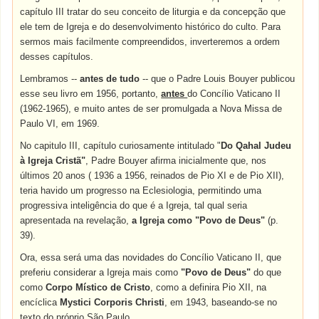
capítulo III tratar do seu conceito de liturgia e da concepção que
ele tem de Igreja e do desenvolvimento histórico do culto. Para
sermos mais facilmente compreendidos, inverteremos a ordem
desses capítulos.
Lembramos --
antes de tudo
-- que o Padre Louis Bouyer publicou
esse seu livro em 1956, portanto,
antes
do Concílio Vaticano II
(1962-1965), e muito antes de ser promulgada a Nova Missa de
Paulo VI, em 1969.
No capitulo III, capítulo curiosamente intitulado "
Do Qahal Judeu
à Igreja Cristã"
, Padre Bouyer afirma inicialmente que, nos
últimos 20 anos ( 1936 a 1956, reinados de Pio XI e de Pio XII),
teria havido um progresso na Eclesiologia, permitindo uma
progressiva inteligência do que é a Igreja, tal qual seria
apresentada na revelação,
a Igreja como "Povo de Deus"
(p.
39).
Ora, essa será uma das novidades do Concílio Vaticano II, que
preferiu considerar a Igreja mais como
"Povo de Deus"
do que
como
Corpo Místico de Cristo
, como a definira Pio XII, na
encíclica
Mystici Corporis Christi
, em 1943, baseando-se no
texto do próprio São Paulo.