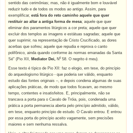
sentido das cerimônias; mas, não é igualmente bom e louvável
reduzir tudo e de todos os modos ao antigo. Assim, para
exemplificar,
está fora do reto caminho aquele que quer
restituir ao altar a antiga forma de mesa
; aquele que quer
eliminar dos paramentos litúrgicos a cor preta; aquele que quer
excluir dos templos as imagens e estátuas sagradas; aquele que
quer suprimir, na representação de Cristo Crucificado, as dores
acerbas que sofreu; aquele que repudia e reprova o canto
polifônico, ainda quando conforme às normas emanadas da Santa
0
Sé" (Pio XII,
Mediator Dei,
N
58. O negrito é meu).
Esse texto é típico de Pio XII: faz o elogio, em tese, do princípio
do arqueologismo litúrgico - que poderia ser válido, enquanto
estudo das fontes originais --, e depois condena algumas de suas
aplicações práticas, de modo que todos ficavam, ao mesmo
tempo, contentes e insatisfeitos. E, principalmente, não se
trancava a porta para o Cavalo de Tróia, pois, condenada uma
prática a porta permanecia aberta pelo princípio admitido, válido,
em tese, enquanto princípio de estudo. O Cavalo entrou. E entrou
por essa porta do princípio aceito vagamente, sem precisões
maiores e sem nenhuma ressalva.