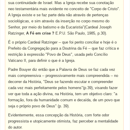
sua continuidade de Israel. Mas a Igreja recebe sua conotação
neo testamentária mais evidente no conceito de "Corpo de Cristo".
A Igreja existe e se faz parte dela não através de pertenças
sociológicas, e sim através da inserção no corpo mesmo do
Senhor, por meio do batismo e da Eucaristia"(Cardeal Joseph
Ratzinger,
A Fé em crise ?
E.P.U. São Paulo, 1985, p.30).
É o próprio Cardeal Ratzinger -- que foi perito conciliar e hoje é o
Prefeito da Congregação para a Doutrina da Fé -- que faz crítica e
restrição à expressão "Povo de Deus", usada pelo Concílio
Vaticano II, para definir o que é a Igreja.
Padre Bouyer diz então que a Palavra de Deus se faz cada vez
mais compreensiva -- progressivamente mais compreendida -- no
decorrer da História, "Deus se fazendo escutar e compreender
cada vez mais perfeitamente pelos homens"(p.39), visando fazer
ver que toda a ação divina, na História, tem um objetivo claro: "a
formação, fora da humanidade comum e decaída, de um povo que
seja o próprio povo de Deus" (p. 39).
Evidentemente, essa concepção da História, com forte odor
progressista e utopicamente otimista, faz perceber a mentalidade
do autor.