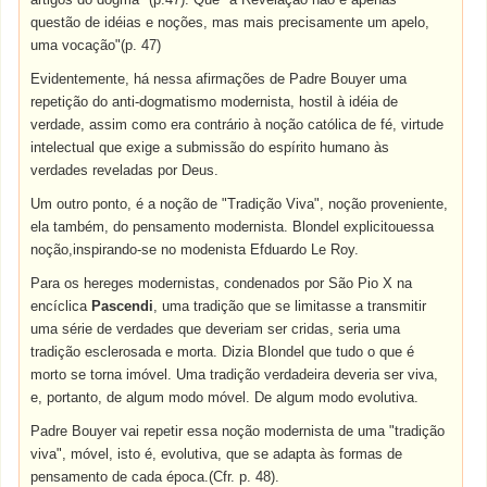
questão de idéias e noções, mas mais precisamente um apelo,
uma vocação"(p. 47)
Evidentemente, há nessa afirmações de Padre Bouyer uma
repetição do anti-dogmatismo modernista, hostil à idéia de
verdade, assim como era contrário à noção católica de fé, virtude
intelectual que exige a submissão do espírito humano às
verdades reveladas por Deus.
Um outro ponto, é a noção de "Tradição Viva", noção proveniente,
ela também, do pensamento modernista. Blondel explicitouessa
noção,inspirando-se no modenista Efduardo Le Roy.
Para os hereges modernistas, condenados por São Pio X na
encíclica
Pascendi
, uma tradição que se limitasse a transmitir
uma série de verdades que deveriam ser cridas, seria uma
tradição esclerosada e morta. Dizia Blondel que tudo o que é
morto se torna imóvel. Uma tradição verdadeira deveria ser viva,
e, portanto, de algum modo móvel. De algum modo evolutiva.
Padre Bouyer vai repetir essa noção modernista de uma "tradição
viva", móvel, isto é, evolutiva, que se adapta às formas de
pensamento de cada época.(Cfr. p. 48).