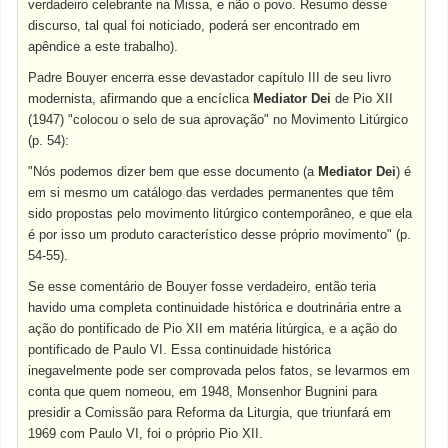
verdadeiro celebrante na Missa, e não o povo. Resumo desse
discurso, tal qual foi noticiado, poderá ser encontrado em
apêndice a este trabalho).
Padre Bouyer encerra esse devastador capítulo III de seu livro
modernista, afirmando que a encíclica
Mediator Dei
de Pio XII
(1947) "colocou o selo de sua aprovação" no Movimento Litúrgico
(p. 54):
"Nós podemos dizer bem que esse documento (a
Mediator Dei
) é
em si mesmo um catálogo das verdades permanentes que têm
sido propostas pelo movimento litúrgico contemporâneo, e que ela
é por isso um produto característico desse próprio movimento" (p.
54-55).
Se esse comentário de Bouyer fosse verdadeiro, então teria
havido uma completa continuidade histórica e doutrinária entre a
ação do pontificado de Pio XII em matéria litúrgica, e a ação do
pontificado de Paulo VI. Essa continuidade histórica
inegavelmente pode ser comprovada pelos fatos, se levarmos em
conta que quem nomeou, em 1948, Monsenhor Bugnini para
presidir a Comissão para Reforma da Liturgia, que triunfará em
1969 com Paulo VI, foi o próprio Pio XII.