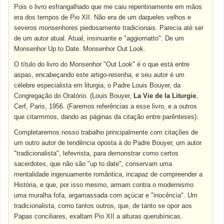
Pois o livro esfrangalhado que me caiu repentinamente em mãos
era dos tempos de Pio XII. Não era de um daqueles velhos e
severos monsenhores piedosamente tradicionais. Parecia até ser
de um autor atual. Atual, insinuante e "aggiornatto". De um
Monsenhor Up to Date. Monsenhor Out Look.
O título do livro do Monsenhor "Out Look" é o que está entre
aspas, encabeçando este artigo-resenha, e seu autor é um
célebre especialista em liturgia, o Padre Louis Bouyer, da
Congregação do Oratório. (Louis Bouyer,
La Vie de la Liturgie
,
Cerf, Paris, 1956. (Faremos referências a esse livro, e a outros
que citarmmos, dando as páginas da citação entre parênteses).
Completaremos nosso trabalho principalmente com citações de
um outro autor de tendência oposta à do Padre Bouyer, um autor
"tradicionalista", lefevrista, para demonstrar como certos
sacerdotes, que não são "up to date", conservam uma
mentalidade ingenuamente romântica, incapaz de compreender a
História, e que, por isso mesmo, armam contra o modernismo
uma muralha fofa, argamassada com açúcar e "inocência". Um
tradicionalista, como tantos outros, que, de tanto se opor aos
Papas conciliares, exaltam Pio XII a alturas querubínicas.